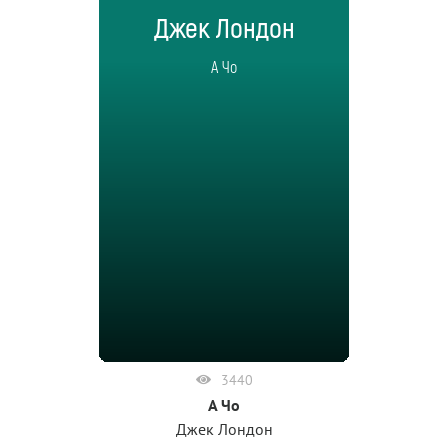
Джек Лондон
А Чо
3440
А Чо
Джек Лондон