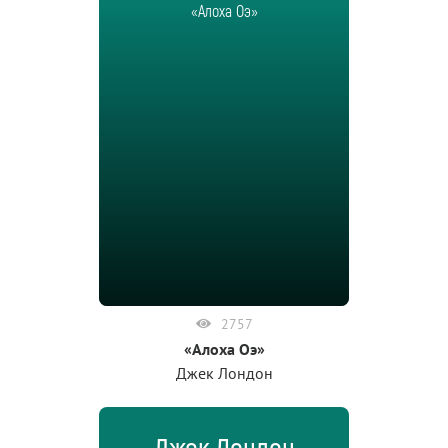
«Алоха Оэ»
2757
«Алоха Оэ»
Джек Лондон