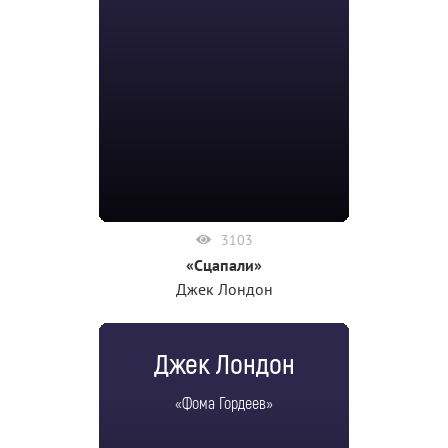
3103
«Сцапали»
Джек Лондон
Джек Лондон
«Фома Гордеев»