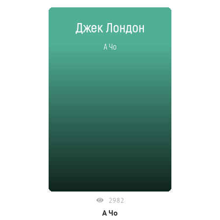
Джек Лондон
А Чо
2982
А Чо