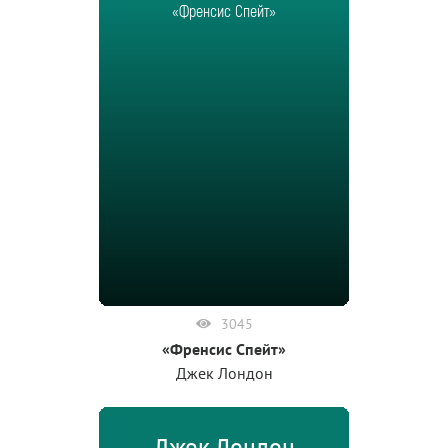
«Френсис Спейт»
3045
«Френсис Спейт»
Джек Лондон