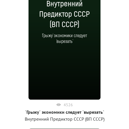
Внутренний
Предиктор СССР
(ВП СССР)
`Грыжу` экономики следует
`вырезать`
4526
`Грыжу` экономики следует `вырезать`
Внутренний Предиктор СССР (ВП СССР)