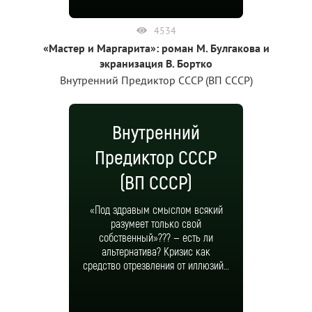
4534
«Мастер и Маргарита»: роман М. Булгакова и
экранизация В. Бортко
Внутренний Предиктор СССР (ВП СССР)
Внутренний
Предиктор СССР
(ВП СССР)
«Под здравым смыслом всякий
разумеет только свой
собственный»??? — есть ли
альтернатива? Кризис как
средство отрезвления от иллюзий…