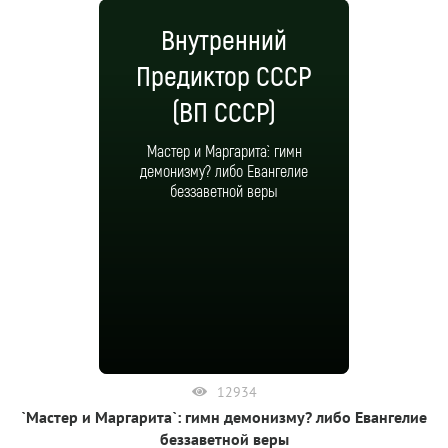
Внутренний
Предиктор СССР
(ВП СССР)
`Мастер и Маргарита`: гимн
демонизму? либо Евангелие
беззаветной веры
12934
`Мастер и Маргарита`: гимн демонизму? либо Евангелие
беззаветной веры