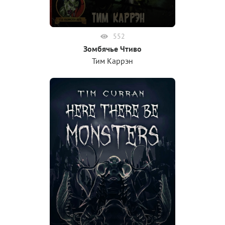
552
Зомбячье Чтиво
Тим Каррэн