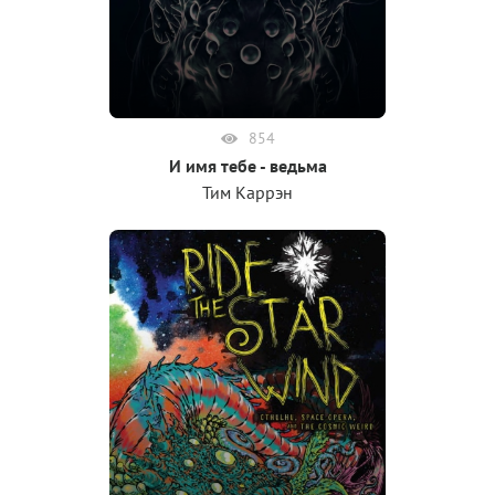
854
И имя тебе - ведьма
Тим Каррэн