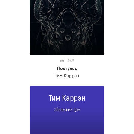
965
Ноктулос
Тим Каррэн
Тим Каррэн
Обезьяний дом