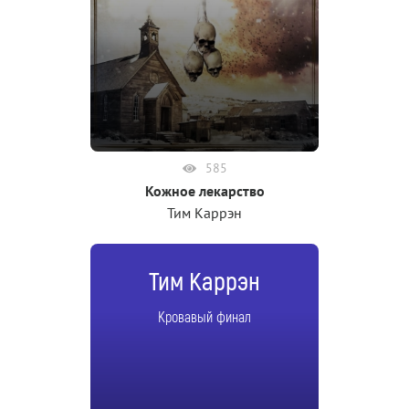
585
Кожное лекарство
Тим Каррэн
Тим Каррэн
Кровавый финал