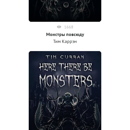
1668
Монстры повсюду
Тим Каррэн