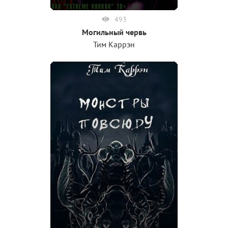
493
Могильный червь
Тим Каррэн