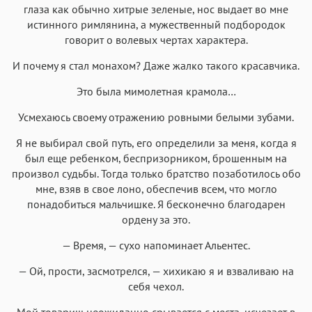
глаза как обычно хитрые зеленые, нос выдает во мне
истинного римлянина, а мужественный подбородок
говорит о волевых чертах характера.
И почему я стал монахом? Даже жалко такого красавчика.
Это была мимолетная крамола…
Усмехаюсь своему отражению ровными белыми зубами.
Я не выбирал свой путь, его определили за меня, когда я
был еще ребенком, беспризорником, брошенным на
произвол судьбы. Тогда только братство позаботилось обо
мне, взяв в свое лоно, обеспечив всем, что могло
понадобиться мальчишке. Я бесконечно благодарен
ордену за это.
— Время, — сухо напоминает Альентес.
— Ой, прости, засмотрелся, — хихикаю я и взваливаю на
себя чехол.
Мой товарищ неожиданно срывается с места, исчезает в