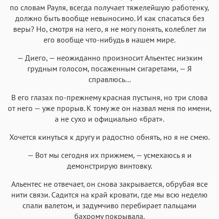
по словам Рауля, всегда получает тяжелейшую работенку,
должно быть вообще невыносимо. И как спасаться без
веры? Но, смотря на него, я не могу понять, колеблет ли
его вообще что-нибудь в нашем мире.
— Диего, — неожиданно произносит Альентес низким
грудным голосом, посаженным сигаретами, — Я
справлюсь…
В его глазах по-прежнему красная пустыня, но три слова
от него — уже прорыв. К тому же он назвал меня по имени,
а не сухо и официально «брат».
Хочется кинуться к другу и радостно обнять, но я не смею.
— Вот мы сегодня их прижмем, — усмехаюсь я и
демонстрирую винтовку.
Альентес не отвечает, он снова закрывается, обрубая все
нити связи. Садится на край кровати, где мы всю неделю
спали валетом, и задумчиво перебирает пальцами
бахрому покрывала.