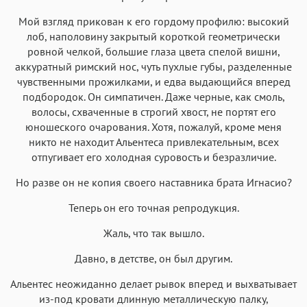
Мой взгляд прикован к его гордому профилю: высокий
лоб, наполовину закрытый короткой геометрически
ровной челкой, большие глаза цвета спелой вишни,
аккуратный римский нос, чуть пухлые губы, разделенные
чувственными прожилками, и едва выдающийся вперед
подбородок. Он симпатичен. Даже черные, как смоль,
волосы, схваченные в строгий хвост, не портят его
юношеского очарования. Хотя, пожалуй, кроме меня
никто не находит Альентеса привлекательным, всех
отпугивает его холодная суровость и безразличие.
Но разве он не копия своего наставника брата Игнасио?
Теперь он его точная репродукция.
Жаль, что так вышло.
Давно, в детстве, он был другим.
Альентес неожиданно делает рывок вперед и выхватывает
из-под кровати длинную металлическую палку,