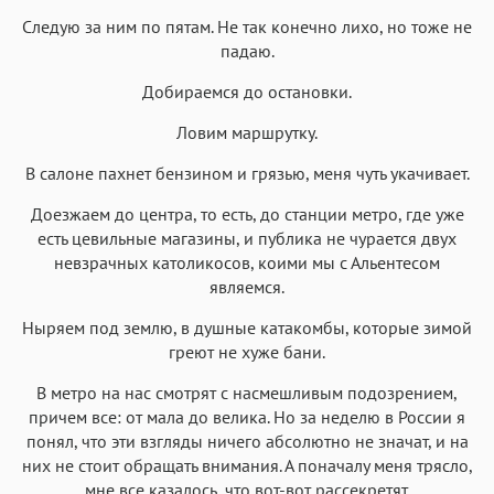
Следую за ним по пятам. Не так конечно лихо, но тоже не
падаю.
Добираемся до остановки.
Ловим маршрутку.
В салоне пахнет бензином и грязью, меня чуть укачивает.
Доезжаем до центра, то есть, до станции метро, где уже
есть цевильные магазины, и публика не чурается двух
невзрачных католикосов, коими мы с Альентесом
являемся.
Ныряем под землю, в душные катакомбы, которые зимой
греют не хуже бани.
В метро на нас смотрят с насмешливым подозрением,
причем все: от мала до велика. Но за неделю в России я
понял, что эти взгляды ничего абсолютно не значат, и на
них не стоит обращать внимания. А поначалу меня трясло,
мне все казалось, что вот-вот рассекретят.