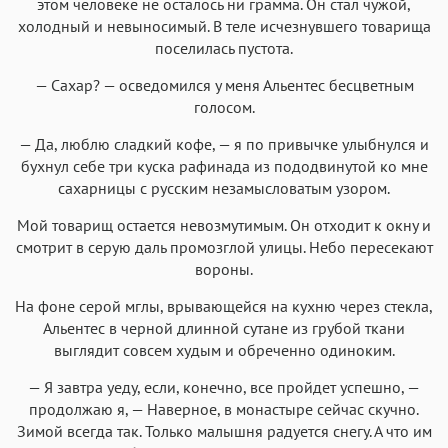
этом человеке не осталось ни грамма. Он стал чужой,
холодный и невыносимый. В теле исчезнувшего товарища
поселилась пустота.
— Сахар? — осведомился у меня Альентес бесцветным
голосом.
— Да, люблю сладкий кофе, — я по привычке улыбнулся и
бухнул себе три куска рафинада из пододвинутой ко мне
сахарницы с русским незамысловатым узором.
Мой товарищ остается невозмутимым. Он отходит к окну и
смотрит в серую даль промозглой улицы. Небо пересекают
вороны.
На фоне серой мглы, врывающейся на кухню через стекла,
Альентес в черной длинной сутане из грубой ткани
выглядит совсем худым и обреченно одиноким.
— Я завтра уеду, если, конечно, все пройдет успешно, —
продолжаю я, — Наверное, в монастыре сейчас скучно.
Зимой всегда так. Только малышня радуется снегу. А что им