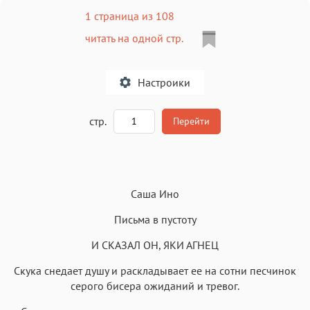
1 страница из 108
читать на одной стр.
Настроики
A
стр.
Перейти
Текст
Текст
Текст
Текст
Саша Ино
Письма в пустоту
И СКАЗАЛ ОН, ЯКИ АГНЕЦ
Скука снедает душу и раскладывает ее на сотни песчинок
Аа
Аа
Аа
Аа
серого бисера ожиданий и тревог.
Roboto
Fira Sans
Garamond
Times