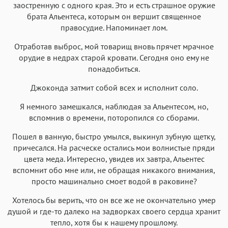
заостренную с одного края. Это и есть страшное оружие
брата Альентеса, которым он вершит священное
правосудие. Напоминает лом.
Отработав выброс, мой товарищ вновь прячет мрачное
орудие в недрах старой кровати. Сегодня оно ему не
понадобиться.
Джоконда затмит собой всех и исполнит соло.
Я немного замешкался, наблюдая за Альентесом, но,
вспомнив о времени, поторопился со сборами.
Пошел в ванную, быстро умылся, выкинул зубную щетку,
причесался. На расческе остались мои волнистые пряди
цвета меда. Интересно, увидев их завтра, Альентес
вспомнит обо мне или, не обращая никакого внимания,
просто машинально смоет водой в раковине?
Хотелось бы верить, что он все же не окончательно умер
душой и где-то далеко на задворках своего сердца хранит
тепло, хотя бы к нашему прошлому.