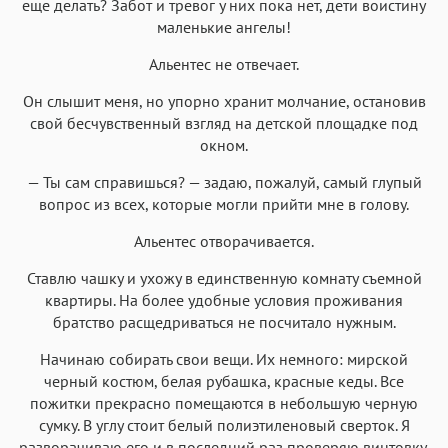
еще делать? Забот и тревог у них пока нет, дети воистину
маленькие ангелы!
Альентес не отвечает.
Он слышит меня, но упорно хранит молчание, остановив
свой бесчувственный взгляд на детской площадке под
окном.
— Ты сам справишься? — задаю, пожалуй, самый глупый
вопрос из всех, которые могли прийти мне в голову.
Альентес отворачивается.
Ставлю чашку и ухожу в единственную комнату съемной
квартиры. На более удобные условия проживания
братство расщедриваться не посчитало нужным.
Начинаю собирать свои вещи. Их немного: мирской
черный костюм, белая рубашка, красные кеды. Все
пожитки прекрасно помещаются в небольшую черную
сумку. В углу стоит белый полиэтиленовый сверток. Я
разворачиваю его и в последний раз проверяю винтовку.