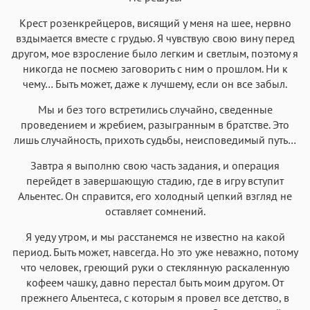
Крест розенкрейцеров, висящий у меня на шее, нервно
вздымается вместе с грудью. Я чувствую свою вину перед
другом, мое взросление было легким и светлым, поэтому я
никогда не посмею заговорить с ним о прошлом. Ни к
чему… Быть может, даже к лучшему, если он все забыл.
Мы и без того встретились случайно, сведенные
проведением и жребием, разыгранным в братстве. Это
лишь случайность, прихоть судьбы, неисповедимый путь…
Завтра я выполню свою часть задания, и операция
перейдет в завершающую стадию, где в игру вступит
Альентес. Он справится, его холодный цепкий взгляд не
оставляет сомнений.
Я уеду утром, и мы расстанемся не известно на какой
период. Быть может, навсегда. Но это уже неважно, потому
что человек, греющий руки о стеклянную раскаленную
кофеем чашку, давно перестал быть моим другом. От
прежнего Альентеса, с которым я провел все детство, в