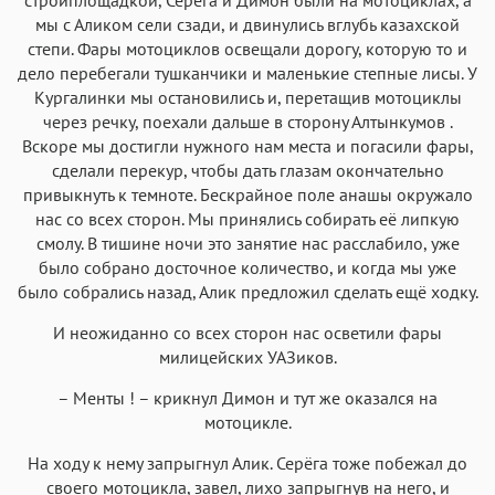
мы с Аликом сели сзади, и двинулись вглубь казахской
степи. Фары мотоциклов освещали дорогу, которую то и
дело перебегали тушканчики и маленькие степные лисы. У
Кургалинки мы остановились и, перетащив мотоциклы
через речку, поехали дальше в сторону Алтынкумов .
Вскоре мы достигли нужного нам места и погасили фары,
сделали перекур, чтобы дать глазам окончательно
привыкнуть к темноте. Бескрайное поле анашы окружало
нас со всех сторон. Мы принялись собирать её липкую
смолу. В тишине ночи это занятие нас расслабило, уже
было собрано досточное количество, и когда мы уже
было собрались назад, Алик предложил сделать ещё ходку.
И неожиданно со всех сторон нас осветили фары
милицейских УАЗиков.
– Менты ! – крикнул Димон и тут же оказался на
мотоцикле.
На ходу к нему запрыгнул Алик. Серёга тоже побежал до
своего мотоцикла, завел, лихо запрыгнув на него, и