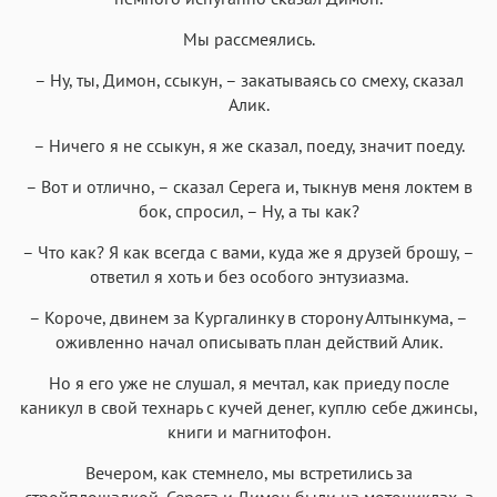
Мы рассмеялись.
– Ну, ты, Димон, ссыкун, – закатываясь со смеху, сказал
Алик.
– Ничего я не ссыкун, я же сказал, поеду, значит поеду.
– Вот и отлично, – сказал Серега и, тыкнув меня локтем в
бок, спросил, – Ну, а ты как?
– Что как? Я как всегда с вами, куда же я друзей брошу, –
ответил я хоть и без особого энтузиазма.
– Короче, двинем за Кургалинку в сторону Алтынкума, –
оживленно начал описывать план действий Алик.
Но я его уже не слушал, я мечтал, как приеду после
каникул в свой технарь с кучей денег, куплю себе джинсы,
книги и магнитофон.
Вечером, как стемнело, мы встретились за
стройплощадкой, Серега и Димон были на мотоциклах, а