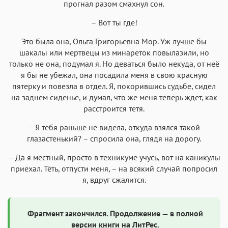
прогнал разом смахнул сон.
– Вот ты где!
Это была она, Ольга Григорьевна Мор. Уж лучше бы
шакалы или мертвецы из минареток повылазили, но
только не она, подумал я. Но деваться было некуда, от неё
я бы не убежал, она посадила меня в свою красную
пятерку и повезла в отдел. Я, покорившись судьбе, сидел
на заднем сиденье, и думал, что же меня теперь ждет, как
расстроится тетя.
– Я тебя раньше не видела, откуда взялся такой
глазастенький? – спросила она, глядя на дорогу.
– Да я местный, просто в техникуме учусь, вот на каникулы
приехал. Тёть, отпусти меня, – на всякий случай попросил
я, вдруг сжалится.
Фрагмент закончился. Продолжение — в полной
версии книги на ЛитРес.