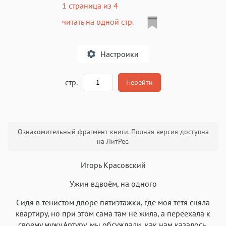
1 страница из 4
читать на одной стр.
Настроики
A
стр.
Перейти
Текст
Текст
Текст
Текст
Ознакомительный фрагмент книги. Полная версия доступна
на ЛитРес.
Игорь Красовский
Ужин вдвоём, на одного
Аа
Аа
Аа
Аа
Сидя в тенистом дворе пятиэтажки, где моя тётя сняла
Roboto
Fira Sans
Garamond
Times
квартиру, но при этом сама там не жила, а переехала к
своему мужу Артуру, мы обсуждали, как нам казалось,