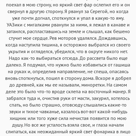
поехал в мою строну, но яркий свет фар ослепил его и он
свернул в другую сторону. Я рванул за Серегой, но когда
уже почти догнал, споткнулся и упал в какую-то яму.
УАЗики с мигалками рванули за ними, я лежал в канаве и
затаился, распластавшись на земле и слышал, как бешено
стучит мое сердце. Рев моторов удалялся. Дождавшись,
когда наступила тишина, я осторожно выбрался из своего
укрытия и огляделся, убедился, что в округе никого нет.
Надо как-то выбираться отсюда. До рассвета было еще
далеко. Я подумал, что нужно было избавиться от гашиша
на руках и, определив направление, не спеша, опасаясь
вновь споткнуться, пошел в сторону дома. Вскоре я добрел
до древней, как мы ее называли, миноретки. На самом
деле это было что-то вроде склепа на восточный манер. Я
забрался туда и, очистив руки от масти, закурил, хотелось
спать, но было страшно, отовсюду слышались какие-то
звуки и тихое чавканье, казалось вот-вот какой-нибудь
хищник или того хуже сила нечистая появится по мою
душу. Но все же усталость взяла свое, и глаза начали
слипаться, как неожиданный яркий свет фонарика в лицо