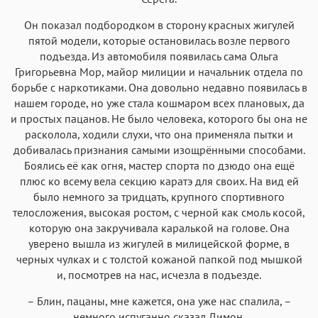
Он показал подбородком в сторону красных жигулей
пятой модели, которые остановилась возле первого
подъезда. Из автомобиля появилась сама Ольга
Григорьевна Мор, майор милиции и начальник отдела по
борьбе с наркотиками. Она довольно недавно появилась в
нашем городе, но уже стала кошмаром всех плановых, да
и простых пацанов. Не было человека, которого бы она не
расколола, ходили слухи, что она применяла пытки и
добивалась признания самыми изощрёнными способами.
Боялись её как огня, мастер спорта по дзюдо она ещё
плюс ко всему вела секцию каратэ для своих. На вид ей
было немного за тридцать, крупного спортивного
телосложения, высокая ростом, с черной как смоль косой,
которую она закручивала каралькой на голове. Она
уверено вышла из жигулей в милицейской форме, в
черных чулках и с толстой кожаной папкой под мышкой
и, посмотрев на нас, исчезла в подъезде.
– Блин, пацаны, мне кажется, она уже нас спалила, –
немного испуганно сказал Димон.