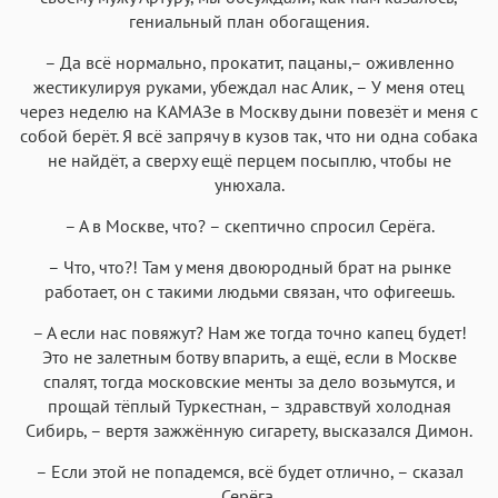
Аа
Аа
Аа
Аа
гениальный план обогащения.
Iowan
SF Serif
New York
San Francisco
– Да всё нормально, прокатит, пацаны,– оживленно
Аа
Аа
Аа
Аа
жестикулируя руками, убеждал нас Алик, – У меня отец
Helvetica Neue
Georgia
Arial
Times New Roman
через неделю на КАМАЗе в Москву дыни повезёт и меня с
собой берёт. Я всё запрячу в кузов так, что ни одна собака
Аа
Аа
Аа
Аа
не найдёт, а сверху ещё перцем посыплю, чтобы не
Menlo
SF Mono
Courier
Courier New
унюхала.
– А в Москве, что? – скептично спросил Серёга.
– Что, что?! Там у меня двоюродный брат на рынке
работает, он с такими людьми связан, что офигеешь.
– А если нас повяжут? Нам же тогда точно капец будет!
Это не залетным ботву впарить, а ещё, если в Москве
спалят, тогда московские менты за дело возьмутся, и
прощай тёплый Туркестнан, – здравствуй холодная
Сибирь, – вертя зажжённую сигарету, высказался Димон.
– Если этой не попадемся, всё будет отлично, – сказал
Серёга.