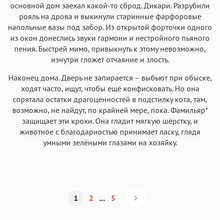
основной дом заехал какой-то сброд. Дикари. Разрубили
рояль на дрова и выкинули старинные фарфоровые
напольные вазы под забор. Из открытой форточки одного
из окон донеслись звуки гармони и нестройного пьяного
пения. Быстрей мимо, привыкнуть к этому невозможно,
изнутри гложет отчаяние и злость.
Наконец дома. Дверь не запирается – выбьют при обыске,
ходят часто, ищут, чтобы ещё конфисковать. Но она
спрятала остатки драгоценностей в подстилку кота, там,
возможно, не найдут, по крайней мере, пока. Фамильяр*
защищает эти крохи. Она гладит мягкую шёрстку, и
животное с благодарностью принимает ласку, глядя
умными зелёными глазами на хозяйку.
1
2
...
5