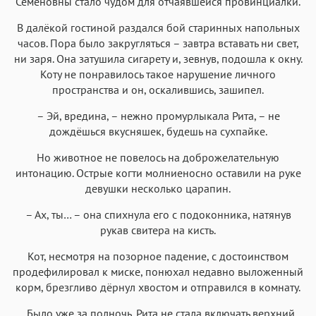
Семёновны стало чудом для отчаявшейся провинциалки.
В далёкой гостиной раздался бой старинных напольных
часов. Пора было закругляться – завтра вставать ни свет,
ни заря. Она затушила сигарету и, зевнув, подошла к окну.
Коту не понравилось такое нарушение личного
пространства и он, оскалившись, зашипел.
– Эй, вредина, – нежно промурлыкала Рита, – не
дождёшься вкусняшек, будешь на сухпайке.
Но животное не повелось на доброжелательную
интонацию. Острые когти молниеносно оставили на руке
девушки несколько царапин.
– Ах, ты… – она спихнула его с подоконника, натянув
рукав свитера на кисть.
Кот, несмотря на позорное падение, с достоинством
продефилировал к миске, понюхал недавно выложенный
корм, брезгливо дёрнул хвостом и отправился в комнату.
Было уже за полночь. Рита не стала включать верхний