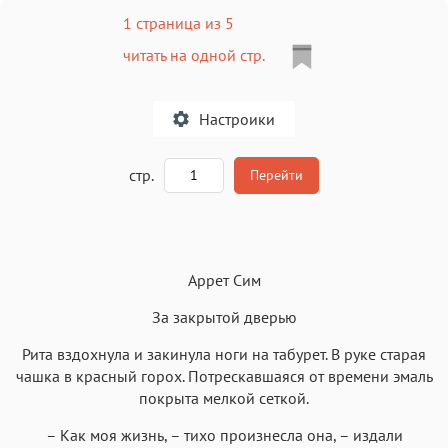
1 страница из 5
читать на одной стр.
Настроики
A
стр.
Перейти
Текст
Текст
Текст
Текст
Аррет Сим
За закрытой дверью
Рита вздохнула и закинула ноги на табурет. В руке старая
чашка в красный горох. Потрескавшаяся от времени эмаль
Аа
Аа
Аа
Аа
покрыта мелкой сеткой.
Roboto
Fira Sans
Garamond
Times
– Как моя жизнь, – тихо произнесла она, – издали