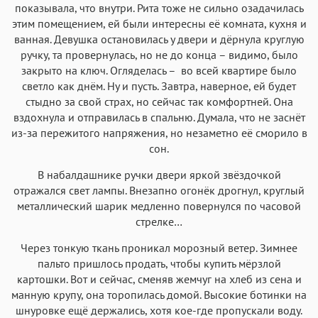
показывала, что внутри. Рита тоже не сильно озадачилась
этим помещением, ей были интересны её комната, кухня и
ванная. Девушка остановилась у двери и дёрнула круглую
ручку, та провернулась, но не до конца – видимо, было
закрыто на ключ. Огляделась – во всей квартире было
светло как днём. Ну и пусть. Завтра, наверное, ей будет
стыдно за свой страх, но сейчас так комфортней. Она
вздохнула и отправилась в спальню. Думала, что не заснёт
из-за пережитого напряжения, но незаметно её сморило в
сон.
В набалдашнике ручки двери яркой звёздочкой
отражался свет лампы. Внезапно огонёк дрогнул, круглый
металлический шарик медленно повернулся по часовой
стрелке…
Через тонкую ткань проникал морозный ветер. Зимнее
пальто пришлось продать, чтобы купить мёрзлой
картошки. Вот и сейчас, сменяв жемчуг на хлеб из сена и
манную крупу, она торопилась домой. Высокие ботинки на
шнуровке ещё держались, хотя кое-где пропускали воду.