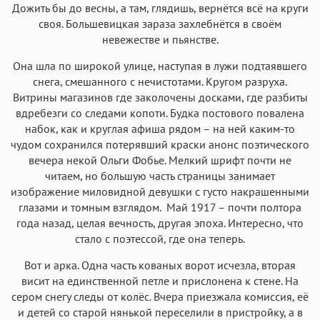
Дожить бы до весны, а там, глядишь, вернётся всё на круги
своя. Большевицкая зараза захлебнётся в своём
невежестве и пьянстве.
Она шла по широкой улице, наступая в лужи подтаявшего
снега, смешанного с нечистотами. Кругом разруха.
Витрины магазинов где заколочены досками, где разбиты
вдребезги со следами копоти. Будка постового повалена
набок, как и круглая афиша рядом – на ней каким-то
чудом сохранился потерявший краски анонс поэтического
вечера некой Ольги Фобье. Мелкий шрифт почти не
читаем, но большую часть страницы занимает
изображение миловидной девушки с густо накрашенными
глазами и томным взглядом. Май 1917 – почти полтора
года назад, целая вечность, другая эпоха. Интересно, что
стало с поэтессой, где она теперь.
Вот и арка. Одна часть кованых ворот исчезла, вторая
висит на единственной петле и прислонена к стене. На
сером снегу следы от колёс. Вчера приезжала комиссия, её
и детей со старой нянькой переселили в пристройку, а в