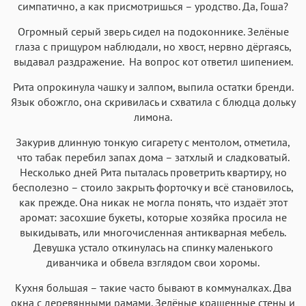
Аа
Аа
Аа
симпатично, а как присмотришься – уродство. Да, Гоша?
Аа
Iowan
SF Serif
New York
San Francisco
Огромный серый зверь сидел на подоконнике. Зелёные
глаза с прищуром наблюдали, но хвост, нервно дёргаясь,
Аа
Аа
Аа
Аа
выдавал раздражение. На вопрос кот ответил шипением.
Helvetica Neue
Georgia
Arial
Times New Roman
Рита опрокинула чашку и залпом, выпила остатки бренди.
Аа
Аа
Аа
Аа
Язык обожгло, она скривилась и схватила с блюдца дольку
Menlo
SF Mono
Courier
Courier New
лимона.
Закурив длинную тонкую сигарету с ментолом, отметила,
что табак перебил запах дома – затхлый и сладковатый.
Несколько дней Рита пыталась проветрить квартиру, но
бесполезно – стоило закрыть форточку и всё становилось,
как прежде. Она никак не могла понять, что издаёт этот
аромат: засохшие букеты, которые хозяйка просила не
выкидывать, или многочисленная антикварная мебель.
Девушка устало откинулась на спинку маленького
диванчика и обвела взглядом свои хоромы.
Кухня большая – такие часто бывают в коммуналках. Два
окна с деревянными рамами. Зелёные крашенные стены и