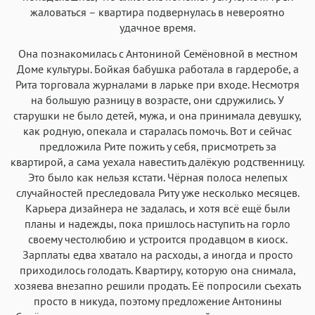
жаловаться – квартира подвернулась в невероятно
удачное время.
Она познакомилась с Антониной Семёновной в местном
Доме культуры. Бойкая бабушка работала в гардеробе, а
Рита торговала журналами в ларьке при входе. Несмотря
на большую разницу в возрасте, они сдружились. У
старушки не было детей, мужа, и она принимала девушку,
как родную, опекала и старалась помочь. Вот и сейчас
предложила Рите пожить у себя, присмотреть за
квартирой, а сама уехала навестить далёкую родственницу.
Это было как нельзя кстати. Чёрная полоса нелепых
случайностей преследовала Риту уже несколько месяцев.
Карьера дизайнера не задалась, и хотя всё ещё были
планы и надежды, пока пришлось наступить на горло
своему честолюбию и устроится продавцом в киоск.
Зарплаты едва хватало на расходы, а иногда и просто
приходилось голодать. Квартиру, которую она снимала,
хозяева внезапно решили продать. Её попросили съехать
просто в никуда, поэтому предложение Антонины