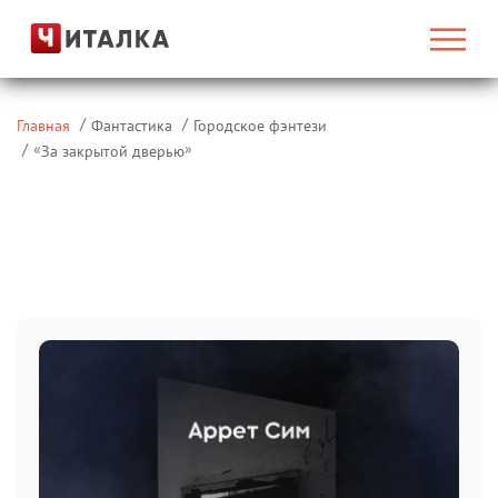
Главная
Фантастика
Городское фэнтези
«
»
За закрытой дверью