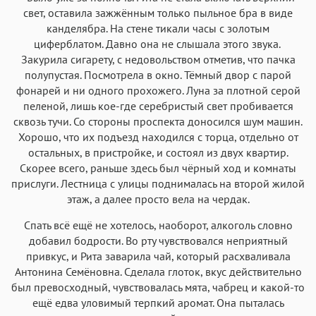
свет, оставила зажжённым только пыльное бра в виде
канделябра. На стене тикали часы с золотым
циферблатом. Давно она не слышала этого звука.
Закурила сигарету, с недовольством отметив, что пачка
полупустая. Посмотрела в окно. Тёмный двор с парой
фонарей и ни одного прохожего. Луна за плотной серой
пеленой, лишь кое-где серебристый свет пробивается
сквозь тучи. Со стороны проспекта доносился шум машин.
Хорошо, что их подъезд находился с торца, отдельно от
остальных, в пристройке, и состоял из двух квартир.
Скорее всего, раньше здесь был чёрный ход и комнаты
прислуги. Лестница с улицы поднималась на второй жилой
этаж, а далее просто вела на чердак.
Спать всё ещё не хотелось, наоборот, алкоголь словно
добавил бодрости. Во рту чувствовался неприятный
привкус, и Рита заварила чай, который расхваливала
Антонина Семёновна. Сделала глоток, вкус действительно
был превосходный, чувствовалась мята, чабрец и какой-то
ещё едва уловимый терпкий аромат. Она пыталась