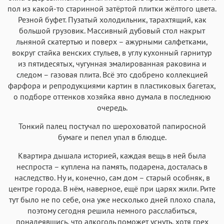
пол из какой-то старинной затёртой плитки жёлтого цвета.
Резной буфет. Пузатый холодильник, тарахтящий, как
большой грузовик. Массивный дубовый стол накрыт
льняной скатертью и поверх – ажурными салфетками,
вокруг стайка венских стульев, в углу кухонный гарнитур
из пятидесятых, чугунная эмалированная раковина и
следом – газовая плита. Всё это сдобрено коллекцией
фарфора и репродукциями картин в пластиковых багетах,
о подборе оттенков хозяйка явно думала в последнюю
очередь.
Тонкий палец постучал по шероховатой папиросной
бумаге и пепел упал в блюдце.
Квартира дышала историей, каждая вещь в ней была
неспроста – куплена на память, подарена, досталась в
наследство. Ну и, конечно, сам дом – старый особняк, в
центре города. В нём, наверное, ещё при царях жили. Рите
тут было не по себе, она уже несколько дней плохо спала,
поэтому сегодня решила немного расслабиться,
понадеявшись, что алкоголь поможет уснуть, хотя грех