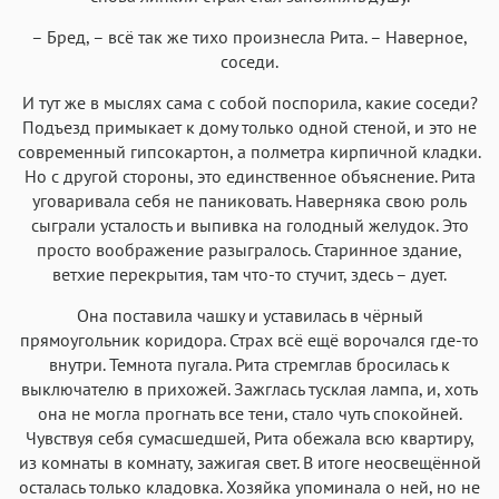
– Бред, – всё так же тихо произнесла Рита. – Наверное,
соседи.
И тут же в мыслях сама с собой поспорила, какие соседи?
Подъезд примыкает к дому только одной стеной, и это не
современный гипсокартон, а полметра кирпичной кладки.
Но с другой стороны, это единственное объяснение. Рита
уговаривала себя не паниковать. Наверняка свою роль
сыграли усталость и выпивка на голодный желудок. Это
просто воображение разыгралось. Старинное здание,
ветхие перекрытия, там что-то стучит, здесь – дует.
Она поставила чашку и уставилась в чёрный
прямоугольник коридора. Страх всё ещё ворочался где-то
внутри. Темнота пугала. Рита стремглав бросилась к
выключателю в прихожей. Зажглась тусклая лампа, и, хоть
она не могла прогнать все тени, стало чуть спокойней.
Чувствуя себя сумасшедшей, Рита обежала всю квартиру,
из комнаты в комнату, зажигая свет. В итоге неосвещённой
осталась только кладовка. Хозяйка упоминала о ней, но не