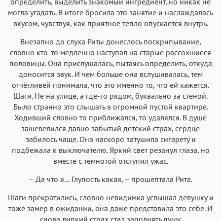
определить, выделить знакомый ингредиент, но никак не
могла угадать. В итоге бросила это занятие и наслаждалась
вкусом, чувствуя, как приятное тепло опускается внутрь.
Внезапно до слуха Риты донеслось поскрипывание,
словно кто-то медленно наступал на старые рассохшиеся
половицы. Она прислушалась, пытаясь определить, откуда
доносится звук. И чем больше она вслушивалась, тем
отчётливей понимала, что это именно то, что ей кажется.
Шаги. Не на улице, а где-то рядом, буквально за стеной.
Было странно это слышать в огромной пустой квартире.
Ходивший словно то приближался, то удалялся. В душе
зашевелился давно забытый детский страх, сердце
забилось чаще. Она наскоро затушила сигарету и
подбежала к выключателю. Яркий свет резанул глаза, но
вместе с темнотой отступил ужас.
– Да что я… Глупость какая, – прошептала Рита.
Шаги прекратились, словно невидимка услышал девушку и
тоже замер в ожидании, она даже представила это себе. И
снова липкий страх стал заполнять душу.