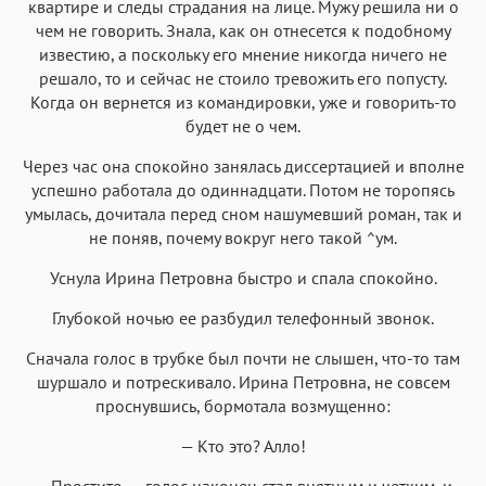
квартире и следы страдания на лице. Мужу решила ни о
чем не говорить. Знала, как он отнесется к подобному
известию, а поскольку его мнение никогда ничего не
решало, то и сейчас не стоило тревожить его попусту.
Когда он вернется из командировки, уже и говорить-то
будет не о чем.
Через час она спокойно занялась диссертацией и вполне
успешно работала до одиннадцати. Потом не торопясь
умылась, дочитала перед сном нашумевший роман, так и
не поняв, почему вокруг него такой ^ум.
Уснула Ирина Петровна быстро и спала спокойно.
Глубокой ночью ее разбудил телефонный звонок.
Сначала голос в трубке был почти не слышен, что-то там
шуршало и потрескивало. Ирина Петровна, не совсем
проснувшись, бормотала возмущенно:
— Кто это? Алло!
— Простите, — голос наконец стал внятным и четким, и