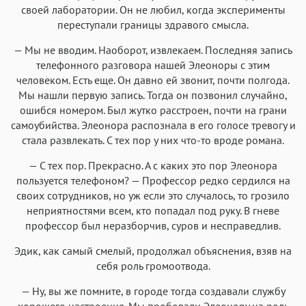
своей лаборатории. Он не любил, когда эксперименты
переступали границы здравого смысла.
— Мы не вводим. Наоборот, извлекаем. Последняя запись
телефонного разговора нашей Элеоноры с этим
человеком. Есть еще. Он давно ей звонит, почти полгода.
Мы нашли первую запись. Тогда он позвонил случайно,
ошибся номером. Был жутко расстроен, почти на грани
самоубийства. Элеонора распознала в его голосе тревогу и
стала развлекать. С тех пор у них что-то вроде романа.
— С тех пор. Прекрасно. А с каких это пор Элеонора
пользуется телефоном? — Профессор редко сердился на
своих сотрудников, но уж если это случалось, то грозило
неприятностями всем, кто попадал под руку. В гневе
профессор был неразборчив, суров и несправедлив.
Эдик, как самый смелый, продолжал объяснения, взяв на
себя роль громоотвода.
— Ну, вы же помните, в городе тогда создавали службу
хорошего настроения. Мы пробовали Элеонору на роль