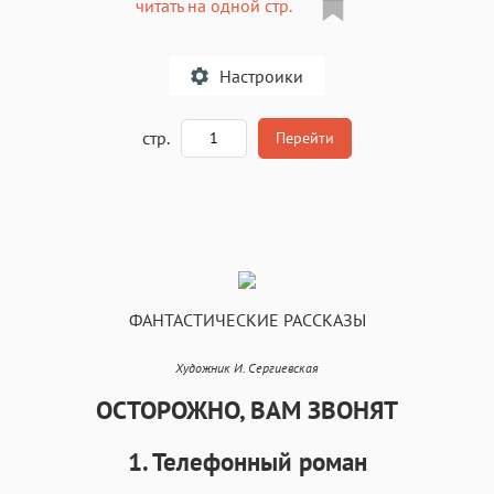
читать на одной стр.
Настроики
A
стр.
Перейти
Текст
Текст
Текст
Текст
ФАНТАСТИЧЕСКИЕ РАССКАЗЫ
Художник И. Сергиевская
Аа
Аа
Аа
Аа
ОСТОРОЖНО, ВАМ ЗВОНЯТ
Roboto
Fira Sans
Garamond
Times
Аа
Аа
Аа
Аа
1. Телефонный роман
Iowan
SF Serif
New York
San Francisco