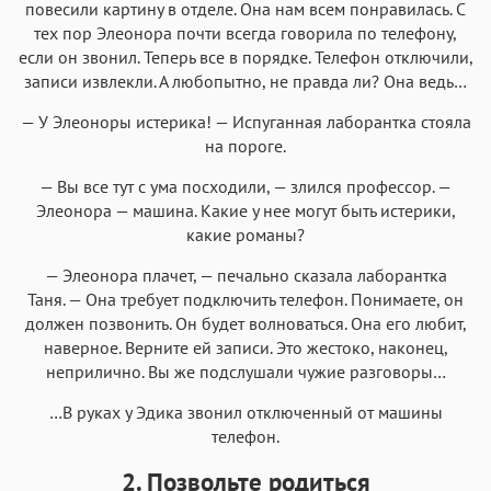
повесили картину в отделе. Она нам всем понравилась. С
тех пор Элеонора почти всегда говорила по телефону,
если он звонил. Теперь все в порядке. Телефон отключили,
записи извлекли. А любопытно, не правда ли? Она ведь…
— У Элеоноры истерика! — Испуганная лаборантка стояла
на пороге.
— Вы все тут с ума посходили, — злился профессор. —
Элеонора — машина. Какие у нее могут быть истерики,
какие романы?
— Элеонора плачет, — печально сказала лаборантка
Таня. — Она требует подключить телефон. Понимаете, он
должен позвонить. Он будет волноваться. Она его любит,
наверное. Верните ей записи. Это жестоко, наконец,
неприлично. Вы же подслушали чужие разговоры…
…В руках у Эдика звонил отключенный от машины
телефон.
2. Позвольте родиться