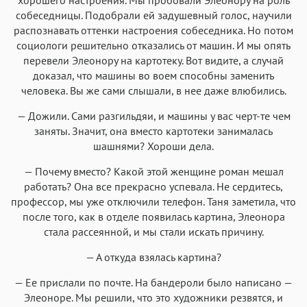
собеседницы. Подобрали ей задушевный голос, научили
распознавать оттенки настроения собеседника. Но потом
социологи решительно отказались от машин. И мы опять
перевели Элеонору на картотеку. Вот видите, а случай
доказал, что машины во воем способны заменить
человека. Вы же сами слышали, в нее даже влюбились.
— Дожили. Сами разгильдяи, и машины у вас черт-те чем
заняты. Значит, она вместо картотеки занималась
шашнями? Хороши дела.
— Почему вместо? Какой этой женщине роман мешал
работать? Она все прекрасно успевала. Не сердитесь,
профессор, мы уже отключили телефон. Таня заметила, что
после того, как в отделе появилась картина, Элеонора
стала рассеянной, и мы стали искать причину.
— А откуда взялась картина?
— Ее прислали по почте. На бандероли было написано —
Элеоноре. Мы решили, что это художники резвятся, и