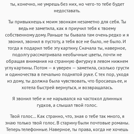
ты, конечно, не умрешь без них, но чего-то тебе будет
недоставать.
Ты привыкнешь к моим звонкам незаметно для себя. Ты
ведь не заметила, как я приучил тебя к твоему
собственному дому. Раньше ты бывала там очень редко и я
звонил, звонил в пустоту, а тебя все не было, не было. И
тогда я подарил тебе эту картину. Сначала ты, наверное,
подолгу рассматривала необычные цветы, почти не
обращая внимания на странную фигурку в левом нижнем
углу картины. Потом — я уверен — заметила, сколько грусти
и одиночества в печально поднятой руке. С тех пор, уходя
из дому, ты должна была чувствовать, что бросаешь ее, и
хотела быстрей вернуться, и возвращалась.
Я звонил тебе и не нарывался на частокол длинных
гудков, а слышал твой голос.
Твой голос… Как странно, что, зная о тебе так много, я
знаю только твой голос. В старину были почтовые романы.
Теперь телефонные. Наверное, ты права, когда не хочешь