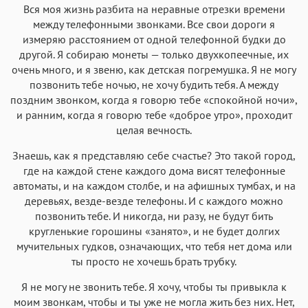
Вся моя жизнь разбита на неравные отрезки времени
Аа
Аа
Аа
Аа
между телефонными звонками. Все свои дороги я
Helvetica Neue
Georgia
измеряю расстоянием от одной телефонной будки до
Arial
Times New Roman
другой. Я собираю монеты — только двухкопеечные, их
Аа
Аа
Аа
Аа
очень много, и я звеню, как детская погремушка. Я не могу
Menlo
SF Mono
Courier
Courier New
позвонить тебе ночью, не хочу будить тебя. А между
поздним звонком, когда я говорю тебе «спокойной ночи»,
и ранним, когда я говорю тебе «доброе утро», проходит
целая вечность.
Знаешь, как я представляю себе счастье? Это такой город,
где на каждой стене каждого дома висят телефонные
автоматы, и на каждом столбе, и на афишных тумбах, и на
деревьях, везде-везде телефоны. И с каждого можно
позвонить тебе. И никогда, ни разу, не будут бить
кругленькие горошины «занято», и не будет долгих
мучительных гудков, означающих, что тебя нет дома или
ты просто не хочешь брать трубку.
Я не могу не звонить тебе. Я хочу, чтобы ты привыкла к
моим звонкам, чтобы и ты уже не могла жить без них. Нет,