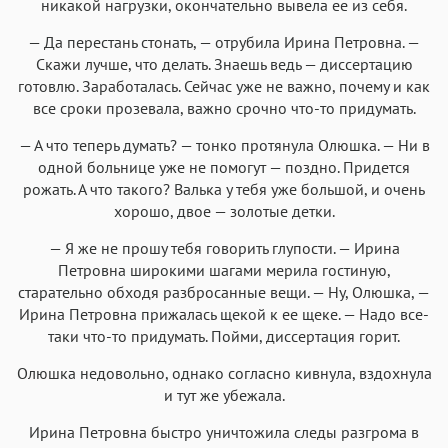
никакой нагрузки, окончательно вывела ее из себя.
— Да перестань стонать, — отрубила Ирина Петровна. —
Скажи лучше, что делать. Знаешь ведь — диссертацию
готовлю. Заработалась. Сейчас уже не важно, почему и как
все сроки прозевала, важно срочно что-то придумать.
— А что теперь думать? — тонко протянула Олюшка. — Ни в
одной больнице уже не помогут — поздно. Придется
рожать. А что такого? Валька у тебя уже большой, и очень
хорошо, двое — золотые детки.
— Я же не прошу тебя говорить глупости. — Ирина
Петровна широкими шагами мерила гостиную,
старательно обходя разбросанные вещи. — Ну, Олюшка, —
Ирина Петровна прижалась щекой к ее щеке. — Надо все-
таки что-то придумать. Пойми, диссертация горит.
Олюшка недовольно, однако согласно кивнула, вздохнула
и тут же убежала.
Ирина Петровна быстро уничтожила следы разгрома в