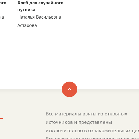
ого
Хлеб для случайного
путника
на
Наталья Васильевна
Астахова
Все материалы взяты из открытых
источников и представлены
исключительно в ознакомительных це
Все права на книги принадлежат их ав