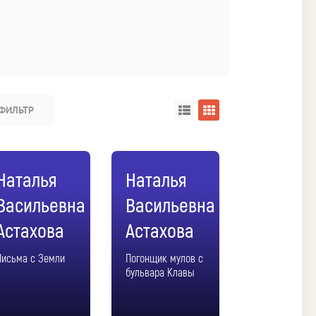
ФИЛЬТР
Наталья
Наталья
Васильевна
Васильевна
Астахова
Астахова
Письма с Земли
Погонщик мулов с
бульвара Клавы