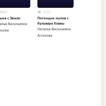
3067
1712
ьма с Земли
Погонщик мулов с
бульвара Клавы
алья Васильевна
Наталья Васильевна
ахова
Астахова