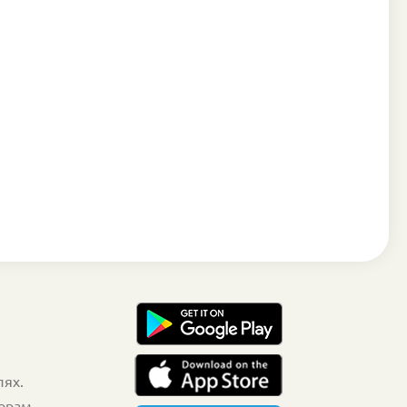
лях.
торам