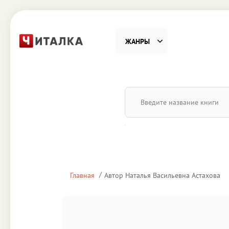
ЖАНРЫ
Фантастика
Детекти
Приключения
Проза
Наука, Образование
Справоч
Религия и духовность
Поэзия
Главная
Автор Наталья Васильевна Астахова
Юмор
Домово
Деловая литература
Старин