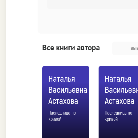
Все книги автора
ВЫБ
Наталья
Наталья
Васильевна
Васильев
Астахова
Астахова
Наследница по
Наследница по
кривой
кривой