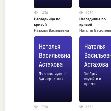
1836
1950
Наследница по
Наследница по
кривой
кривой
Наталья Васильевна
Наталья Васильев
Астахова
Астахова
Наталья
Наталья
Васильевна
Васильев
Астахова
Астахова
Погонщик мулов с
Хлеб для
бульвара Клавы
случайного
путника
1728
1882