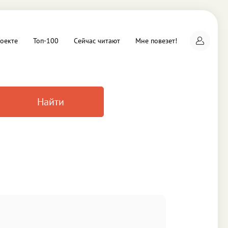
оекте
Топ-100
Сейчас читают
Мне повезет!
Найти
а