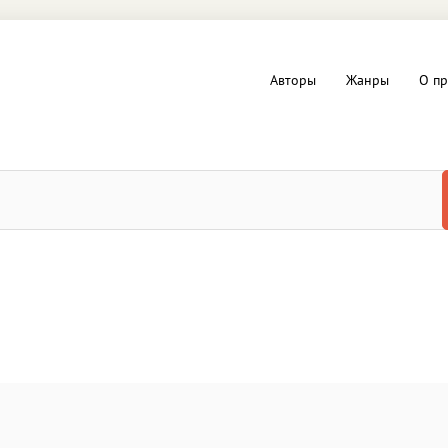
Авторы
Жанры
О пр
вы и Триллеры
Любовные романы
Детское
ная литература
Документальная литератур
Драматургия
дство
Компьютеры и Интернет
ное
Фольклор