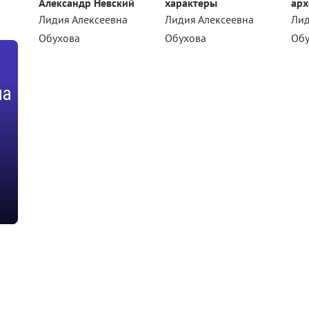
Александр Невский
характеры
арх
а
Лидия Алексеевна
Лидия Алексеевна
Лид
Обухова
Обухова
Об
на
а