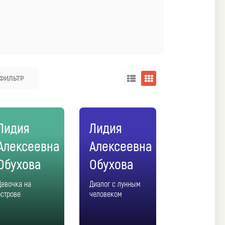
ФИЛЬТР
Лидия
Лидия
Алексеевна
Алексеевна
Обухова
Обухова
Девочка на
Диалог с лунным
острове
человеком