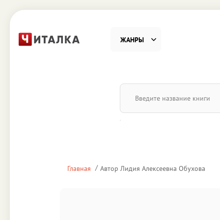
ЖАНРЫ
Фантастика
Детекти
Приключения
Проза
Наука, Образование
Справоч
Религия и духовность
Поэзия
Главная
Автор Лидия Алексеевна Обухова
Юмор
Домово
Деловая литература
Старин