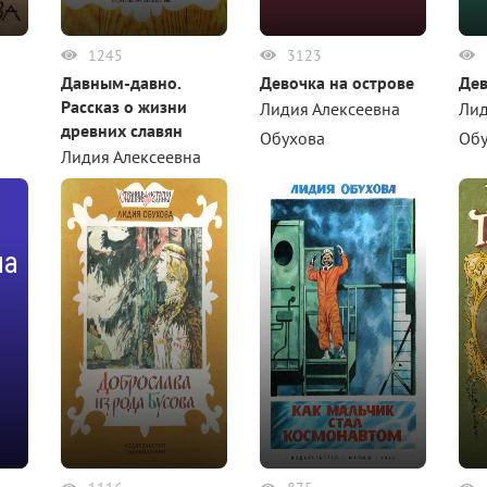
1245
3123
Давным-давно.
Девочка на острове
Дев
Рассказ о жизни
Лидия Алексеевна
Лид
древних славян
а
Обухова
Об
Лидия Алексеевна
Обухова
на