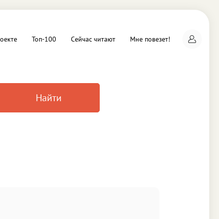
оекте
Топ-100
Сейчас читают
Мне повезет!
Найти
а