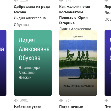
1116
875
Доброслава из рода
Как мальчик стал
Ле
Бусова
космонавтом.
Лид
Повесть о Юрии
а
Лидия Алексеевна
Об
Гагарине
Обухова
Лидия Алексеевна
Обухова
Лидия
на
Алексеевна
Обухова
Набатное утро:
Александр
Невский
3901
567
Набатное утро:
Пограничные
Пт