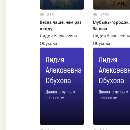
815
4859
Весна чаще, чем раз
Глубынь-городок.
в году
Заноза
Лидия Алексеевна
Лидия Алексеевн
Обухова
Обухова
Лидия
Лидия
Алексеевна
Алексеев
Обухова
Обухова
Диалог с лунным
Диалог с лунным
человеком
человеком