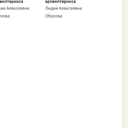
еоптерикса
археоптерикса
ия Алексеевна
Лидия Алексеевна
ухова
Обухова