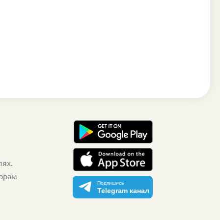
лях.
торам
Подпишись
Telegram канал