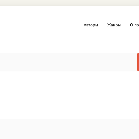
Авторы
Жанры
О пр
вы и Триллеры
Любовные романы
Детское
ная литература
Документальная литератур
Драматургия
дство
Компьютеры и Интернет
ное
Фольклор