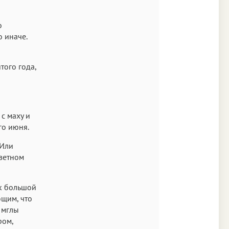
Аа
Times
о
о иначе.
Аа
New York
того года,
Аа
s New Roman
Аа
 с маху и
SF Mono
го июня.
 Или
тветном
 к большой
щим, что
 мглы
ром,