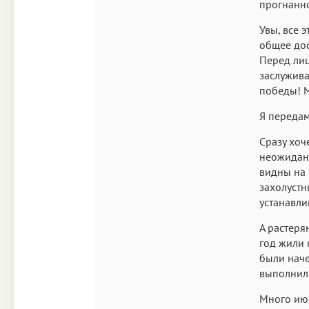
прогнанно
Увы, все 
общее дос
Перед лиц
заслужива
победы! М
Я передам
Сразу хоч
неожиданн
видны на 
захолустн
устанавли
А растеря
год жили 
были наче
выполнили
Много июн