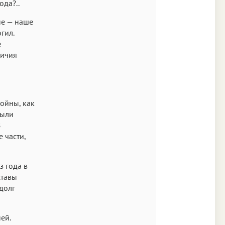
ода?..
йне — наше
гил.
е
личия
ойны, как
были
В
 части,
з года в
ставы
долг
ей.