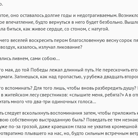
Аа
Аа
Аа
о.
Roboto
Fira Sans
Garamond
тое, оно оставалось долгие годы и недотрагиваемым. Возникл
е впечатление, будто вернуться в него будет безбольно. Вышл
Аа
Аа
Аа
ла биться, как живое сердце, со стоном, с натугой.
Iowan
SF Serif
San Francisco
чего веселей воскресить пером благословенную весну сорок пя
Аа
Аа
Аа
 воздух, казалось, излучал ликование?
Helvetica Neue
Georgia
Arial
Time
ались ливнем, сами собою…
Аа
Аа
Аа
ого мая, до той Победы лежал длинный путь. Не перескочить его
Menlo
Courier
Courier New
бумаги. Запнешься, как над пропастью, у рубежа двадцать второ
го вспоминать? Для того лишь, чтобы вновь разбередить душу?
 в житейском лесу сверстников: «слышите меня, ребята?» А в о
итать много что два-три одиночных голоса…
ь следует всколыхнуть воспоминания затем, чтобы приложить
вою собственную выстраданную быль? Поведать ее тем незнаю
уже по-за грозой, даже краешком глаза не ухватив кромешной
еотвратимо плывшего на нас, но, будто сильным встречным вет