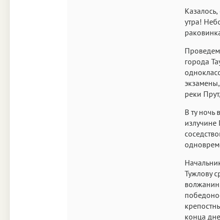
Казалось,
утра! Неб
раковинк
Проведем 
города Та
однокласс
экзамены,
реки Прут
В ту ночь
излучине 
соседство
одноврем
Начальник
Тужлову с
волжанин.
победонос
крепостным
конца дне