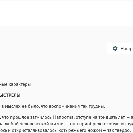
Наст
ные характеры
Текст
Текст
Текст
Те
ВЫСТРЕЛЫ
 в мыслях не было, что воспоминания так трудны.
 что прошлое затмилось. Напротив, отступя на тридцать лет, — а
а любой человеческой жизни, — оно приобрело особую выпук
ось и откристаллизовалось, хоть режь его ножом — так твердо,