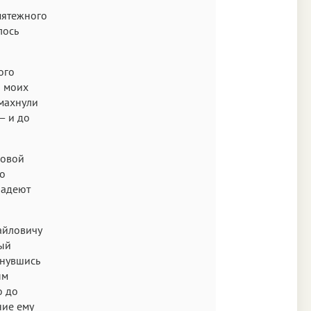
мятежного
лось
ого
я моих
емахнули
— и до
шовой
но
ладеют
айловичу
тый
рнувшись
ым
о до
ние ему