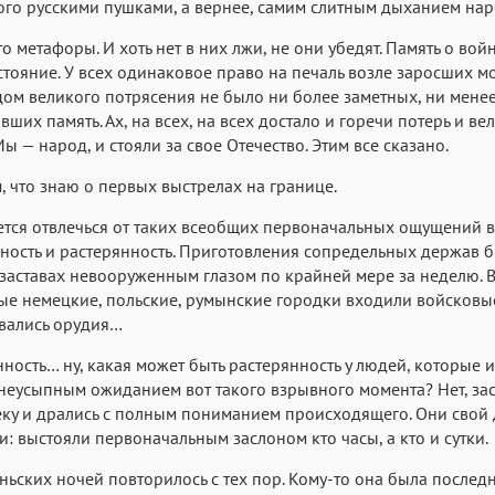
го русскими пушками, а вернее, самим слитным дыханием нар
это метафоры. И хоть нет в них лжи, не они убедят. Память о во
тояние. У всех одинаковое право на печаль возле заросших мо
ом великого потрясения не было ни более заметных, ни мене
вших память. Ах, на всех, на всех достало и горечи потерь и ве
ы — народ, и стояли за свое Отечество. Этим все сказано.
, что знаю о первых выстрелах на границе.
ется отвлечься от таких всеобщих первоначальных ощущений в
ость и растерянность. Приготовления сопредельных держав 
заставах невооруженным глазом по крайней мере за неделю. 
ые немецкие, польские, румынские городки входили войсковые
вались орудия…
нность… ну, какая может быть растерянность у людей, которые и
неусыпным ожиданием вот такого взрывного момента? Нет, за
ку и дрались с полным пониманием происходящего. Они свой 
: выстояли первоначальным заслоном кто часы, а кто и сутки.
ьских ночей повторилось с тех пор. Кому-то она была последн