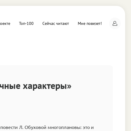
оекте
Топ-100
Сейчас читают
Мне повезет!
а
чные характеры»
повести Л. Обуховой многоплановы: это и