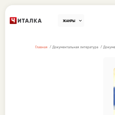
ЖАНРЫ
Фантастика
Детекти
Главная
Документальная литература
Докуме
Приключения
Проза
Наука, Образование
Справоч
Религия и духовность
Поэзия
Юмор
Домово
Деловая литература
Старин