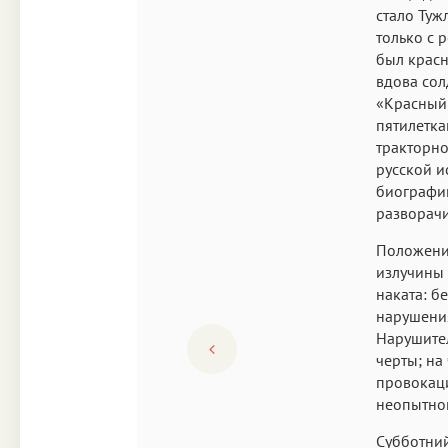
стало Туж
только с 
был красн
вдова сол
«Красный 
пятилетка
тракторно
русской и
биографию
разворачи
Положение
излучины 
наката: б
нарушения
Нарушител
черты; на
провокац
неопытно
Субботний