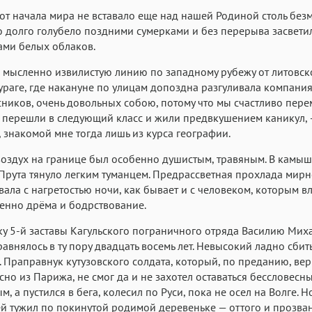
 от начала мира не вставало еще над нашей Родиной столь без
о долго голубело поздними сумерками и без перерыва засвети
ами белых облаков.
мысленно извилистую линию по западному рубежу от литовск
ураге, где накануне по улицам допоздна разгуливала компани
ников, очень довольных собою, потому что мы счастливо пер
 перешли в следующий класс и жили предвкушением каникул, 
, знакомой мне тогда лишь из курса географии.
 воздух на границе был особенно душистым, травяным. В камы
Прута тянуло легким туманцем. Предрассветная прохлада мир
вала с нагретостью ночи, как бывает и с человеком, которым в
енно дрёма и бодрствование.
у 5-й заставы Кагульского пограничного отряда Василию Мих
равнялось в ту пору двадцать восемь лет. Невысокий ладно сби
 Праправнук кутузовского солдата, который, по преданию, ве
но из Парижа, не смог да и не захотел оставаться бессловесн
, а пустился в бега, колесил по Руси, пока не осел на Волге. Н
й тужил по покинутой родимой деревеньке — оттого и прозва