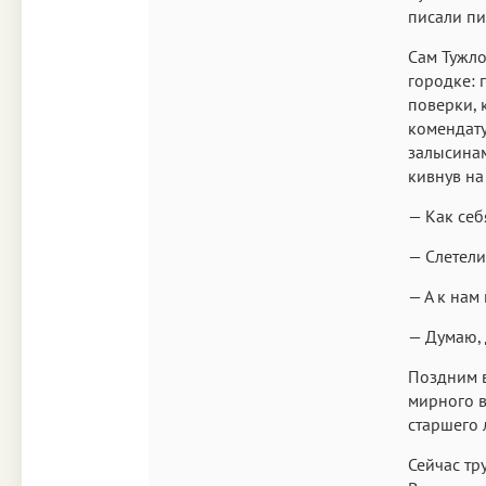
писали пи
Сам Тужло
городке: 
поверки, 
комендату
залысинам
кивнув на
— Как себ
— Слетели
— А к нам
— Думаю, 
Поздним 
мирного в
старшего 
Сейчас тр