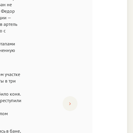
зан не
т Федор
ции —
в артель
о с
этапами
лненную
м участке
ы в три
ило коня.
ереступили
елом
сь в бане,