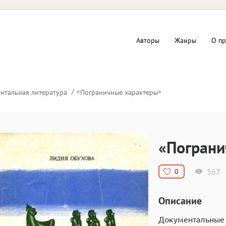
Авторы
Жанры
О пр
вы и Триллеры
Любовные романы
«
»
нтальная литература
Пограничные характеры
Детское
ная литература
Документальная литератур
«Пограни
Драматургия
567
0
дство
Компьютеры и Интернет
Описание
ное
Фольклор
Документальные 