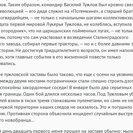
лов. Таким образом, командир Василий Тужлов был кровно свя
революцией — его дядя служил на «Потемкине», а старший бра
огвардейцем, — не только с начальными шагами коллективиза
дата первой мировой Лукерья Тужлова, не колеблясь, вступила 
огородник», что на царицынских пойменных лугах, — не тольк
ми, потому что сам участвовал в возведении Сталинградского
го завода, собирал первые тракторы, — но и с более давними 
стории. Не достигнув тридцатилетнего возраста, он имел напо
, хотя главные события в его жизненной повести только
вались.
 тужловской заставы было таково, что еще с осени на уязвимо
между двумя мостами пограничники стали спешно строить дзот
еспокойны закордонные соседи! В январе было два серьезных
 границы. Один бой длился несколько часов. Под Тужловым уб
ей взяли в тиски тремя станковыми пулеметами, но сами не п
 чужой территории наших следов не оказалось. Это и потушило
ию. Противная сторона объяснила инцидент случайным выстр
го новобранца…
 день двадцать первого июня прошел на заставе обычно: мыли