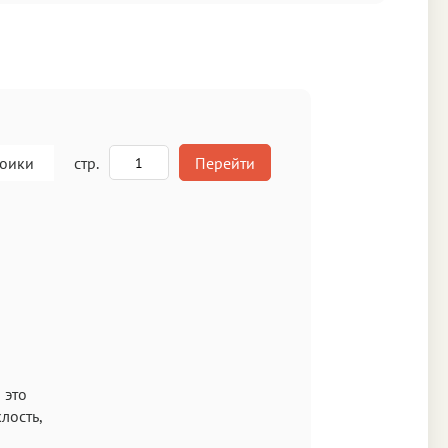
роики
стр.
Перейти
A
кст
 это
лость,