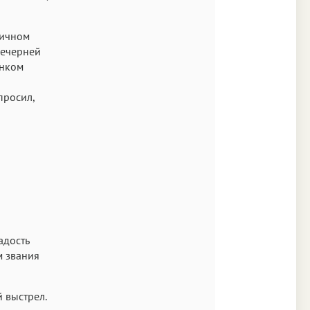
ничном
вечерней
енком
просил,
адость
м звания
 выстрел.