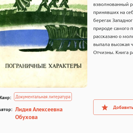
взволнованный ра
принявших на себ
берегах Западног
природе самого п
рассказано о мол
выпала высокая ч
Отчизны. Книга р
Документальная литература
Жанр:
Добавить
Лидия Алексеевна
Автор:
Обухова