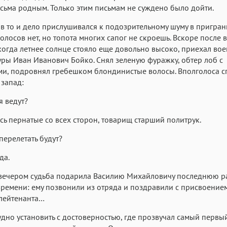
сьма родным. Только этим письмам не суждено было дойти.
в то и дело прислушивался к подозрительному шуму в пригра
голосов нет, но топота многих сапог не скроешь. Вскоре после 
когда летнее солнце стояло еще довольно высоко, приехал во
ры Иван Иванович Бойко. Снял зеленую фуражку, обтер лоб с
и, подровнял гребешком блондинистые волосы. Вполголоса с
 запад:
я ведут?
сь пернатые со всех сторон, товарищ старший политрук.
 перелетать будут?
да.
вечером судьба подарила Василию Михайловичу последнюю р
ремени: ему позвонили из отряда и поздравили с присвоение
лейтенанта…
удно установить с достоверностью, где прозвучал самый первый