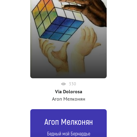
330
Via Dolorosa
Агоп Мелконян
Агоп Мелконян
Бедный мой Бернардье