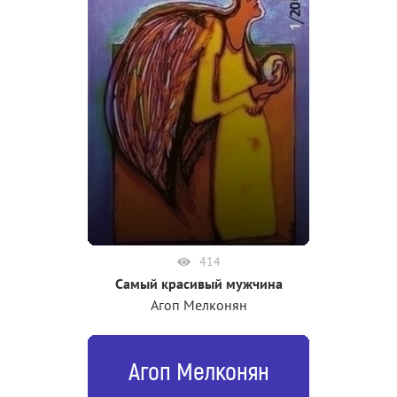
414
Самый красивый мужчина
Агоп Мелконян
Агоп Мелконян