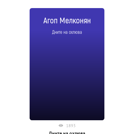
Агоп Мелконян
Дните на охлюва
1893
Дните на охлюва