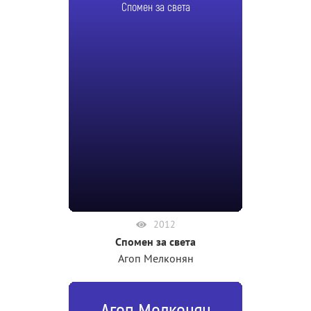
Спомен за света
2012
Спомен за света
Агоп Мелконян