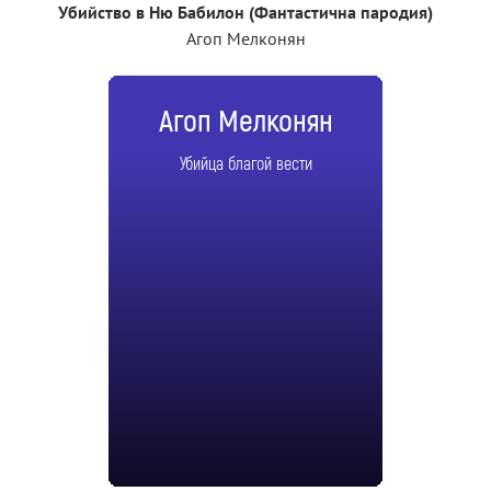
Убийство в Ню Бабилон (Фантастична пародия)
Агоп Мелконян
Агоп Мелконян
Убийца благой вести