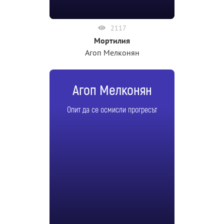
2117
Мортилия
Агоп Мелконян
Агоп Мелконян
Опит да се осмисли прогресът