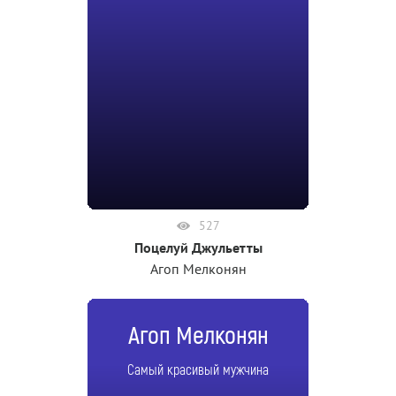
527
Поцелуй Джульетты
Агоп Мелконян
Агоп Мелконян
Самый красивый мужчина