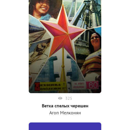
325
Ветка спелых черешен
Агоп Мелконян