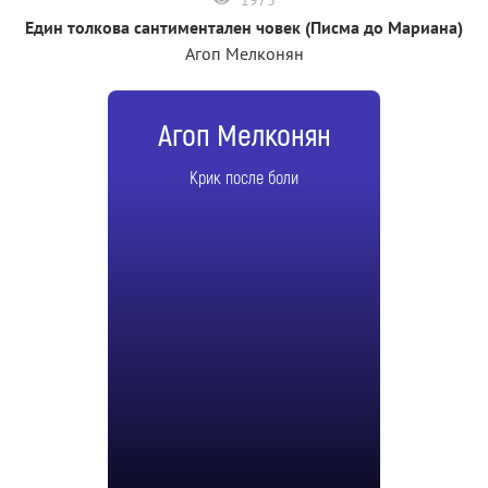
Един толкова сантиментален човек (Писма до Мариана)
Агоп Мелконян
Агоп Мелконян
Крик после боли