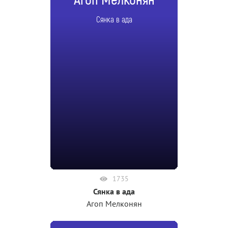
Агоп Мелконян
Сянка в ада
1735
Сянка в ада
Агоп Мелконян