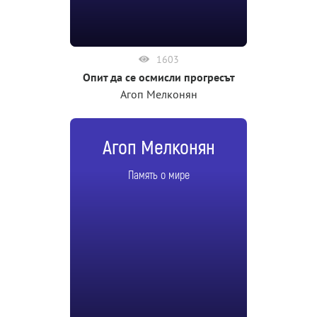
1603
Опит да се осмисли прогресът
Агоп Мелконян
Агоп Мелконян
Память о мире