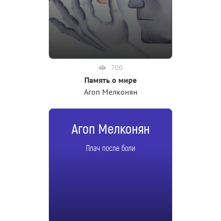
700
Память о мире
Агоп Мелконян
Агоп Мелконян
Плач после боли