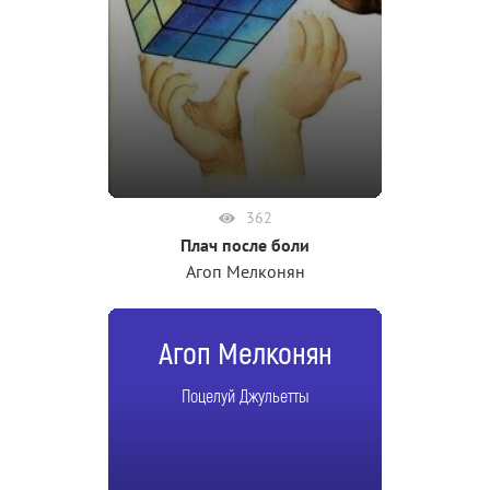
362
Плач после боли
Агоп Мелконян
Агоп Мелконян
Поцелуй Джульетты