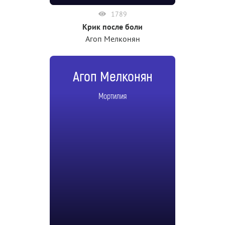
1789
Крик после боли
Агоп Мелконян
Агоп Мелконян
Мортилия