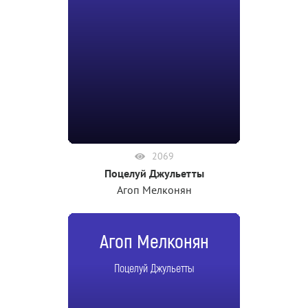
2069
Поцелуй Джульетты
Агоп Мелконян
Агоп Мелконян
Поцелуй Джульетты