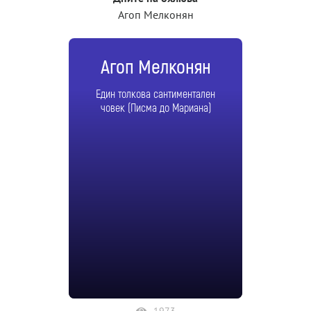
Агоп Мелконян
Агоп Мелконян
Един толкова сантиментален
човек (Писма до Мариана)
1973