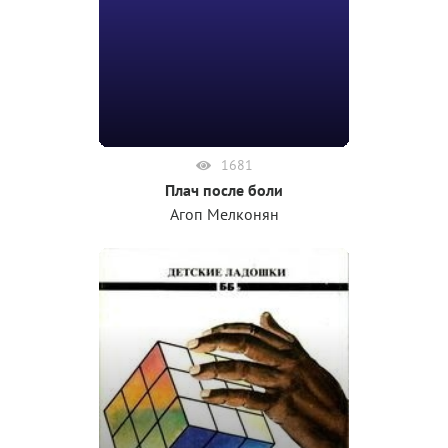
1681
Плач после боли
Агоп Мелконян