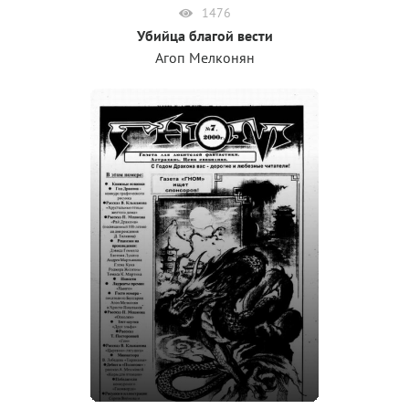
1476
Убийца благой вести
Агоп Мелконян