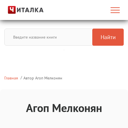
Найти
Главная
Автор Агоп Мелконян
Агоп Мелконян