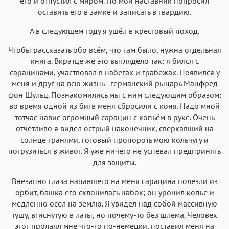
его и отпустил с миром. Но мой наставник попросил
оставить его в замке и записать в гвардию.
А в следующем году я ушёл в крестовый поход.
Чтобы рассказать обо всём, что там было, нужна отдельная
книга. Вкратце же это выглядело так: я бился с
сарацинами, участвовал в набегах и грабежах. Появился у
меня и друг на всю жизнь - германский рыцарь Манфред
фон Шульц. Познакомились мы с ним следующим образом:
во время одной из битв меня сбросили с коня. Надо мной
тотчас навис огромный сарацин с копьём в руке. Очень
отчётливо я видел острый наконечник, сверкавший на
солнце гранями, готовый пропороть мою кольчугу и
погрузиться в живот. Я уже ничего не успевал предпринять
для защиты.
Внезапно глаза напавшего на меня сарацина полезли из
орбит, башка его склонилась набок; он уронил копьё и
медленно осел на землю. Я увидел над собой массивную
тушу, втиснутую в латы, но почему-то без шлема. Человек
этот пролаял мне что-то по-немецки, поставил меня на