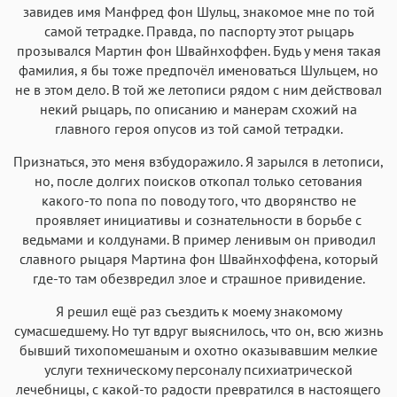
завидев имя Манфред фон Шульц, знакомое мне по той
самой тетрадке. Правда, по паспорту этот рыцарь
прозывался Мартин фон Швайнхоффен. Будь у меня такая
фамилия, я бы тоже предпочёл именоваться Шульцем, но
не в этом дело. В той же летописи рядом с ним действовал
некий рыцарь, по описанию и манерам схожий на
главного героя опусов из той самой тетрадки.
Признаться, это меня взбудоражило. Я зарылся в летописи,
но, после долгих поисков откопал только сетования
какого-то попа по поводу того, что дворянство не
проявляет инициативы и сознательности в борьбе с
ведьмами и колдунами. В пример ленивым он приводил
славного рыцаря Мартина фон Швайнхоффена, который
где-то там обезвредил злое и страшное привидение.
Я решил ещё раз съездить к моему знакомому
сумасшедшему. Но тут вдруг выяснилось, что он, всю жизнь
бывший тихопомешаным и охотно оказывавшим мелкие
услуги техническому персоналу психиатрической
лечебницы, с какой-то радости превратился в настоящего