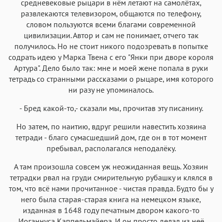
средневековые рыцари в нём летают на самолётах,
развлекаются телевизором, общаются по телефону,
словом пользуются всеми благами современной
цивилизации. Автор и сам не понимает, отчего так
получилось. Но не стоит никого подозревать в попытке
содрать идею у Марка Твена с его "Янки при дворе короля
Артура". Дело было так: мне и моей жене попала в руки
тетрадь со странными рассказами о рыцаре, имя которого
ни разу не упоминалось.
- Бред какой-то,- сказали мы, прочитав эту писанину.
Но затем, по наитию, вдруг решили навестить хозяина
тетради - благо сумасшедший дом, где он в тот момент
пребывал, располагался неподалёку.
А там произошла совсем уж неожиданная вещь. Хозяин
тетрадки рвал на груди смирительную рубашку и клялся в
том, что всё нами прочитанное - чистая правда. Будто бы у
него была старая-старая книга на немецком языке,
изданная в 1648 году печатным двором какого-то
Иоганнуса Каппельмайера. И он просто делал из неё