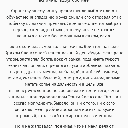
Странствующему воину предоставили выбор: или он
обучает меня владению оружием, или его отправляют на
побывку к дальним предкам. Скрепя сердце, тот выбрал
первое, хотя видно было, что ему вовсе не хочется
возиться с таким беспомощным щенком, как я.
Так и окончилась моя вольная жизнь. Воин (он назвался
Эриком Свенссоном) теперь каждый день будил меня рано
утром, заставлял бегать вокруг замка, поднимать тяжести,
ездить на лошади, стрелять из лука и арбалета, плавать,
нырять, драться мечом, алебардой, оглоблей, руками,
ногами, кистенем, булавой, топо-ром, кинжалом, вилами,
метать копьё на дальность и в цель. Всё
вышеперечисленное не составляло и трети того, чем я
занимался под руководством Эрика Свенссона. Этот тип
всегда мог удивить. Бывало, он ни с того, ни с сего
заставлял меня рубить дрова или носить по кухне
огромный, скользкий от жира котёл с кипятком.
Но я не жаловался, понимая, что из меня делают