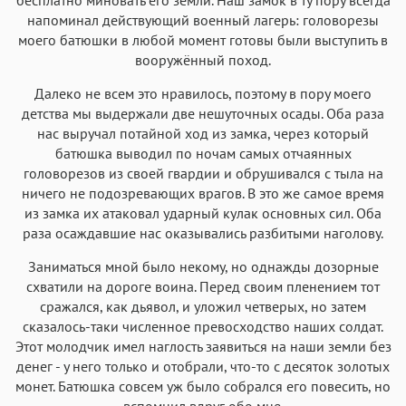
напоминал действующий военный лагерь: головорезы
моего батюшки в любой момент готовы были выступить в
вооружённый поход.
Далеко не всем это нравилось, поэтому в пору моего
детства мы выдержали две нешуточных осады. Оба раза
нас выручал потайной ход из замка, через который
батюшка выводил по ночам самых отчаянных
головорезов из своей гвардии и обрушивался с тыла на
ничего не подозревающих врагов. В это же самое время
из замка их атаковал ударный кулак основных сил. Оба
раза осаждавшие нас оказывались разбитыми наголову.
Заниматься мной было некому, но однажды дозорные
схватили на дороге воина. Перед своим пленением тот
сражался, как дьявол, и уложил четверых, но затем
сказалось-таки численное превосходство наших солдат.
Этот молодчик имел наглость заявиться на наши земли без
денег - у него только и отобрали, что-то с десяток золотых
монет. Батюшка совсем уж было собрался его повесить, но
вспомнил вдруг обо мне.