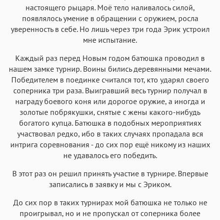
настоящего рыцаря. Моё тело наливалось силой,
появлялось умение в обращении с оружием, росла
уверенность в себе. Но лишь через три года Эрик устроил
мне испытание.
Каждый раз перед Новым годом батюшка проводил в
нашем замке турнир. Воины бились деревянными мечами.
Победителем в поединке считался тот, кто ударял своего
соперника три раза. Выигравший весь турнир получал в
награду боевого коня или дорогое оружие, а иногда и
золотые побрякушки, снятые с жены какого-нибудь
богатого купца. Батюшка в подобных мероприятиях
участвовал редко, ибо в таких случаях пропадала вся
интрига соревнования - до сих пор ещё никому из наших
не удавалось его победить.
В этот раз он решил принять участие в турнире. Впервые
записались в заявку и мы с Эриком.
До сих пор в таких турнирах мой батюшка не только не
проигрывал, но и не пропускал от соперника более