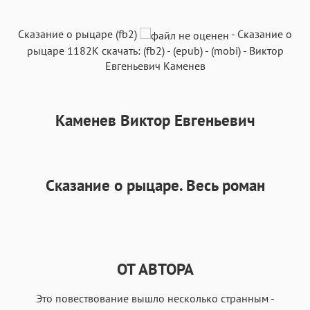
Текст
Текст
Текст
Текст
Сказание о рыцаре (fb2)
-
Сказание о
рыцаре
1182K
скачать:
(fb2)
-
(epub)
-
(mobi)
-
Виктор
Евгеньевич Каменев
Каменев Виктор Евгеньевич
Аа
Аа
Аа
Аа
Roboto
Fira Sans
Garamond
Times
Аа
Аа
Аа
Аа
Сказание о рыцаре. Весь роман
Iowan
SF Serif
New York
San Francisco
Аа
Аа
Аа
Аа
Helvetica Neue
Georgia
Arial
Times New Roman
Аа
Аа
Аа
Аа
ОТ АВТОРА
Menlo
SF Mono
Courier
Courier New
Это повествование вышло несколько странным -