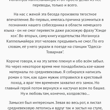
переводы, только и всего.
На нас с женой эта беседа произвела тягостное
впечатление. Во-первых, имелась причина усомниться в
познаниях нашего собеседника в области немецкого
языка - он не смог перевести даже расхожую фразу "Хэнде
хох". Во-вторых, саму книгу издательства Иоганнуса
Каппельмайера этот человек предъявить не смог. По его
словам, её у него украли в поезде на станции "Одесса-
Товарная".
Короче говоря, я на эту затею плюнул и обо всём забыл.
Но через некоторое время мне понадобились кое-какие
материалы по средневековью. Я собирался написать
роман о том, как один мужик отправился в крестовый
поход, а враг тем временем захватил его замок. Но
главный герой потом вернулся и настучал всем по башке.
Ну и любовь там, конечно, колдовство...
Замысел был интересным. Зевая во весь рот, я листал
средневековую летопись и вдруг так и застыл на стуле,