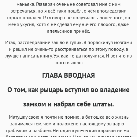
маньяка. Главврач очень не советовал мне с ним
встречаться, но я всё-таки пошёл, о чём впоследствии
горько пожалел. Разговора не получилось. Более того, он
меня укусил, хотя я не сделал ему ничего плохого, даже
апельсинов принёс.
Итак, расследование зашло в тупик. Я пораскинул мозгами
и решил не очень-то расстраиваться по этому поводу, а
лучше написать книгу. Уж как-то да получится. И вот что из
этого вышло:
ГЛАВА ВВОДНАЯ
О том, как рыцарь вступил во владение
замком и набрал себе штаты.
Матушку свою я почти не помню, а батюшка всю жизнь
занимался тем, чем и положено настоящему рыцарю -
грабежом и разбоем. Ни один купеческий караван не мог
бесплатно миновать его земли. Наш замок в ту пору всегда