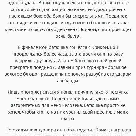
одного удара. В том году нашёлся воин, который в итоге
хоть и сошёл с дистанции, но нанёс ему два, причём в
настоящем бою оба были бы смертельными. Поединок
этот видели все солдаты и слуги моего батюшки, а также
крестьяне из окрестных деревень. Воином, о котором идёт
речь, был я.
В финале мой батюшка сошёлся с Эриком. Бой
продолжался более часа, за это время они по разу
ударили друг друга. А затем батюшка своей волей
прекратил поединок. Главный приз турнира - большое
золотое блюдо - разделили пополам, разрубив его ударом
алебарды.
Лишь много лет спустя я понял причину такого поступка
моего батюшки. Передо мной бились два самых
авторитетных для меня человека. Батюшка просто не
хотел, чтобы кто-то из них уронил свой престиж в моих
глазах.
По окончанию турнира он поблагодарил Эрика, наградил