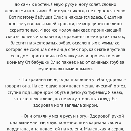
Iowan
SF Serif
New York
San Francisco
до самых костей. Левую руку и ногу колет, словно
Аа
Аа
ледяными иголками. В них уже никогда не вернется тепло.
Аа
Аа
Вот поэтому бабушка Элис и находится здесь. Сидит на
Helvetica Neue
Georgia
Arial
Times New Roman
кресле у изножья моей кровати, ее морщинистое лицо
Аа
Аа
Аа
Аа
скрыто тенью. И все же молочный свет, проникающий
сквозь тюлевые занавески, отражается в ее юрких глазах,
Menlo
SF Mono
Courier
Courier New
блестит на желтоватых зубах, оскаленных в ухмылке,
которая не сходила с ее лица с тех пор, как мать впустила
ее в дом, приготовила ей чашку чая и провела в мою
комнату. От бабушки Элис пахнет, как от сливных труб за
муниципальными домами.
- По крайней мере, одна половина у тебя здорова, -
говорит она. На ее тощую ногу надет металлический ортез,
ступня под шарниром обута в детскую туфельку. Я знаю,
что это невежливо, но не могу оторвать взгляд. Ее
здоровая нога заплыла жиром.
- Они отняли у меня руку и ногу. - Здоровой рукой
она вынимает мертвую конечность из кармана своего
кардигана, и та падает ей на колени. Маленькая и серая,