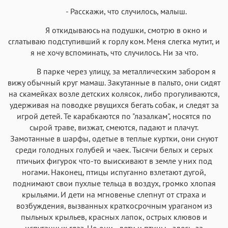
- Расскажи, что случилось, малыш.
Я откидываюсь на подушки, смотрю в окно и
сглатываю подступивший к горлу ком. Меня слегка мутит, и
я не хочу вспоминать, что случилось. Ни за что.
В парке через улицу, за металлическим забором я
вижу обычный круг мамаш. Закутанные в пальто, они сидят
на скамейках возле детских колясок, либо прогуливаются,
удерживая на поводке рвущихся бегать собак, и следят за
игрой детей. Те карабкаются по "лазалкам", носятся по
сырой траве, визжат, смеются, падают и плачут.
Замотанные в шарфы, одетые в теплые куртки, они снуют
среди голодных голубей и чаек. Тысячи белых и серых
птичьих фигурок что-то выискивают в земле у них под
ногами. Наконец, птицы испуганно взлетают дугой,
поднимают свои пухлые тельца в воздух, громко хлопая
крыльями. И дети на мгновенье слепнут от страха и
возбуждения, вызванных краткосрочным ураганом из
пыльных крыльев, красных лапок, острых клювов и
испуганных глаз. Но они - дети и птицы - здесь, за