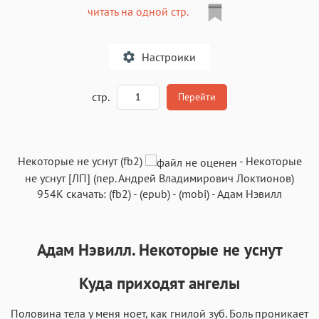
читать на одной стр.
Настроики
A
стр.
Перейти
Текст
Текст
Текст
Текст
Некоторые не уснут (fb2)
-
Некоторые
не уснут
[ЛП] (пер.
Андрей Владимирович Локтионов
)
954K
скачать:
(fb2)
-
(epub)
-
(mobi)
-
Адам Нэвилл
Адам Нэвилл. Некоторые не уснут
Аа
Аа
Аа
Аа
Roboto
Fira Sans
Garamond
Times
Куда приходят ангелы
Аа
Аа
Аа
Аа
Половина тела у меня ноет, как гнилой зуб. Боль проникает