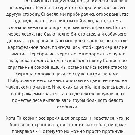
Поэтому в пятницу утром, когда все дети пошли в
школу, мы с Ричи и Пикерингом отправились в совсем
другую сторону. Сначала мы пробирались огородами, где
однажды нас с Пикерингом поймали, за то, что мы
сломали лежаки и опоры для вьющейся фасоли. Потом
через лесок, где было полно битого стекла и собачьего
дерьма. Переправились по мосту через канал, пересекли
картофельное поле, пригнувшись, чтобы фермер нас не
заметил. Перебрались через железнодорожные пути и
шли, пока город совсем не скрылся из виду. Болтая про
спрятанные сокровища, мы остановились возле старого
фургона мороженщика со спущенными шинами.
Побросали в него камни, почитали выцветшее меню на
маленьком прилавке. И истекая слюной, принялись делать
воображаемые заказы. Из-за деревьев окружавшего
поместье леса выглядывали трубы большого белого
особняка.
Хотя Пикеринг все время шел впереди и хвастался, что не
боится ни охранников, ни сторожевых собак, ни даже
призраков - "Потому что их можно просто проткнуть