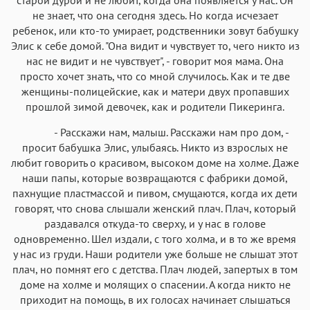
не знает, что она сегодня здесь. Но когда исчезает
ребенок, или кто-то умирает, родственники зовут бабушку
Элис к себе домой. "Она видит и чувствует то, чего никто из
нас не видит и не чувствует", - говорит моя мама. Она
просто хочет знать, что со мной случилось. Как и те две
женщины-полицейские, как и матери двух пропавших
прошлой зимой девочек, как и родители Пикеринга.
- Расскажи нам, малыш. Расскажи нам про дом, -
просит бабушка Элис, улыбаясь. Никто из взрослых не
любит говорить о красивом, высоком доме на холме. Даже
наши папы, которые возвращаются с фабрики домой,
пахнущие пластмассой и пивом, смущаются, когда их дети
говорят, что снова слышали женский плач. Плач, который
раздавался откуда-то сверху, и у нас в голове
одновременно. Шел издали, с того холма, и в то же время
у нас из груди. Наши родители уже больше не слышат этот
плач, но помнят его с детства. Плач людей, запертых в том
доме на холме и молящих о спасении. А когда никто не
приходит на помощь, в их голосах начинает слышаться