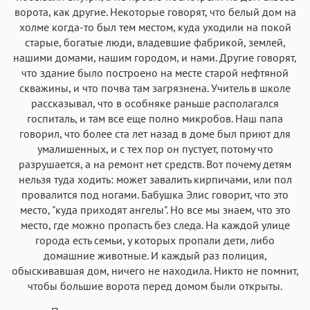
ворота, как другие. Некоторые говорят, что белый дом на
холме когда-то был тем местом, куда уходили на покой
старые, богатые люди, владевшие фабрикой, землей,
нашими домами, нашим городом, и нами. Другие говорят,
что здание было построено на месте старой нефтяной
скважины, и что почва там загрязнена. Учитель в школе
рассказывал, что в особняке раньше располагался
госпиталь, и там все еще полно микробов. Наш папа
говорил, что более ста лет назад в доме был приют для
умалишенных, и с тех пор он пустует, потому что
разрушается, а на ремонт нет средств. Вот почему детям
нельзя туда ходить: может завалить кирпичами, или пол
провалится под ногами. Бабушка Элис говорит, что это
место, "куда приходят ангелы". Но все мы знаем, что это
место, где можно пропасть без следа. На каждой улице
города есть семьи, у которых пропали дети, либо
домашние животные. И каждый раз полиция,
обыскивавшая дом, ничего не находила. Никто не помнит,
чтобы большие ворота перед домом были открыты.