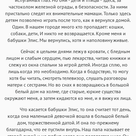
частоколом железной ограды, в безопасности. За ними
пристально следят их внимательные мамаши. Только здесь
детям позволено играть после того, как я вернулся домой.
Один. В нашем городе много кто пропадает: кошки,
собаки, дети, И никто не возвращается. Кроме меня и
бабушки Элис. Мы вернулись, хотя и наполовину живые.
Сейчас я целыми днями лежу в кровати, с бледным
лицом и слабым сердцем, пью лекарства, читаю книжки и
слежу из окна спальни за игрой детей. Иногда сплю, но
лишь когда это необходимо. Когда я бодрствую, то могу
хотя бы читать, смотреть телевизор, слушать разговоры
матери с сестрами. Но во снах я возвращаюсь в большой
белый дом на холме, где старые, юркие существа
окружают меня, а затем кидаются ко мне, и я вижу их лица.
Что касается бабушки Элис, то она считает тот день,
когда она маленькой девочкой вошла в большой белый
дом, торжественной датой. И она по-прежнему
благодарна, что ее пустили внутрь. Наш папа называет ее
старой дурой и не любит, когда она появляется у нас. Он