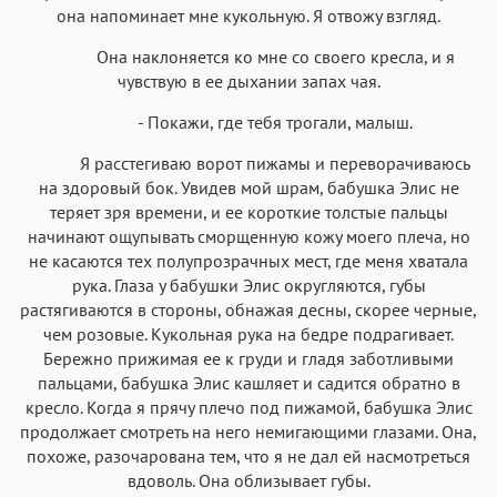
она напоминает мне кукольную. Я отвожу взгляд.
Она наклоняется ко мне со своего кресла, и я
чувствую в ее дыхании запах чая.
- Покажи, где тебя трогали, малыш.
Я расстегиваю ворот пижамы и переворачиваюсь
на здоровый бок. Увидев мой шрам, бабушка Элис не
теряет зря времени, и ее короткие толстые пальцы
начинают ощупывать сморщенную кожу моего плеча, но
не касаются тех полупрозрачных мест, где меня хватала
рука. Глаза у бабушки Элис округляются, губы
растягиваются в стороны, обнажая десны, скорее черные,
чем розовые. Кукольная рука на бедре подрагивает.
Бережно прижимая ее к груди и гладя заботливыми
пальцами, бабушка Элис кашляет и садится обратно в
кресло. Когда я прячу плечо под пижамой, бабушка Элис
продолжает смотреть на него немигающими глазами. Она,
похоже, разочарована тем, что я не дал ей насмотреться
вдоволь. Она облизывает губы.