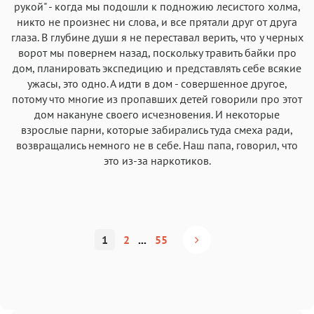
рукой" - когда мы подошли к подножию лесистого холма,
никто не произнес ни слова, и все прятали друг от друга
глаза. В глубине души я не переставал верить, что у черных
ворот мы повернем назад, поскольку травить байки про
дом, планировать экспедицию и представлять себе всякие
ужасы, это одно. А идти в дом - совершенное другое,
потому что многие из пропавших детей говорили про этот
дом накануне своего исчезновения. И некоторые
взрослые парни, которые забирались туда смеха ради,
возвращались немного не в себе. Наш папа, говорил, что
это из-за наркотиков.
1
2
...
55