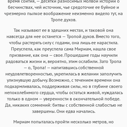
время соития, — десятки разносимых молвой историй о
бесчинствах, чей источник, чье средоточие ее буйное и
чрезмерно пылкое воображение неизменно видело тут, на
Тропе духов.
Так называют ее в здешних местах, и таковой она
навсегда для нее останется — Тропой духов. Вместо того,
чтобы растерять силу с годами, она лишь ее нарастила.
Преуспела, как преуспела сама Мириам, нашла свое
призвание, как она — свое. Прошедшие годы научили
радоваться жизни и, вероятно, этим ослабили. Зато Тропа
— о, Тропа! — напитавшись собственной
неудовлетворенностью, укрепилась в желании заполучить
улизнувшую добычу. Возможно, с течением времени она
подкармливалась, поддерживая силы, но в глубине своего
непоколебимого сердца, чтобы остаться живой, нуждалась
только в одном — уверенности в окончательной победе.
Да, никаких сомнений: битвы с собственной слабостью не
завершены. Они едва начались.
Мириам попыталась пройти несколько метров, но