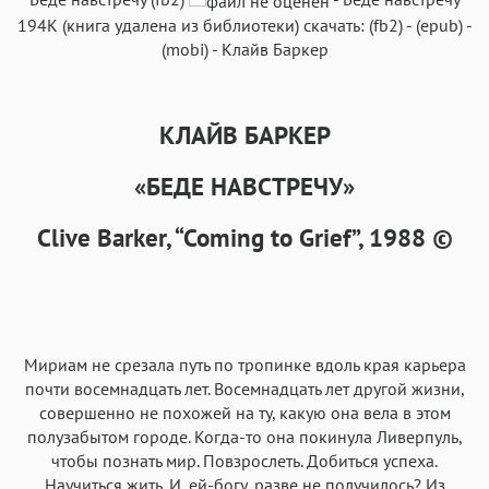
194K
(книга удалена из библиотеки) скачать:
(fb2)
-
(epub)
-
(mobi)
-
Клайв Баркер
КЛАЙВ БАРКЕР
Аа
Аа
Аа
Аа
Roboto
Fira Sans
Garamond
Times
«БЕДЕ НАВСТРЕЧУ»
Аа
Аа
Аа
Аа
Clive Barker, “Coming to Grief”, 1988 ©
Iowan
SF Serif
New York
San Francisco
Аа
Аа
Аа
Аа
Helvetica Neue
Georgia
Arial
Times New Roman
Аа
Аа
Аа
Аа
Мириам не срезала путь по тропинке вдоль края карьера
Menlo
SF Mono
Courier
Courier New
почти восемнадцать лет. Восемнадцать лет другой жизни,
совершенно не похожей на ту, какую она вела в этом
полузабытом городе. Когда-то она покинула Ливерпуль,
чтобы познать мир. Повзрослеть. Добиться успеха.
Научиться жить. И, ей-богу, разве не получилось? Из