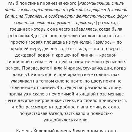
глыб поистине пиранезианского [
напоминающий стиль
итальянского архитектора и художника-графика Джованни
Батиста Пиранези, в особенности фантастичностью форм
и мрачным неоклассицизмом — прим. пер.
] размаха, в
трещинах которых она часто забавлялась, когда была
ребенком. Здесь не подстерегали никакие опасности —
просто игровая площадка из туннелей. Казалось — по
крайней мере, для детского взгляда, — что от озера с
дождевой водой и крошечной линии — красной
кирпичной стены — ее отделяют многие мили пустынных
земель. Правда, вспомнила Мириам, случались дни, когда
даже в безопасности, при ярком свете солнца, глаз
улавливал на теплом склоне нечто, по цвету почти не
отличимое от камней. Это существо разминало спину,
прильнув к скале в неутомимой и хищной позе меньше
чем в десятке метров ниже стены, но стоило прищуриться,
чтобы рассмотреть подробности анатомии, как оно,
почувствовав взгляд, застывало и полностью
уподоблялось камню.
Камень. Холодный камень. Думая о том, как оно