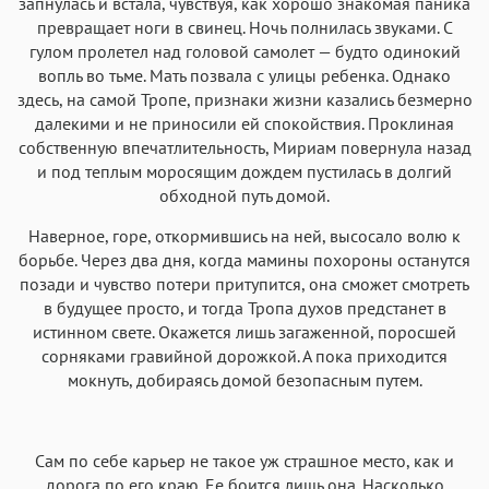
запнулась и встала, чувствуя, как хорошо знакомая паника
превращает ноги в свинец. Ночь полнилась звуками. С
гулом пролетел над головой самолет — будто одинокий
вопль во тьме. Мать позвала с улицы ребенка. Однако
здесь, на самой Тропе, признаки жизни казались безмерно
далекими и не приносили ей спокойствия. Проклиная
собственную впечатлительность, Мириам повернула назад
и под теплым моросящим дождем пустилась в долгий
обходной путь домой.
Наверное, горе, откормившись на ней, высосало волю к
борьбе. Через два дня, когда мамины похороны останутся
позади и чувство потери притупится, она сможет смотреть
в будущее просто, и тогда Тропа духов предстанет в
истинном свете. Окажется лишь загаженной, поросшей
сорняками гравийной дорожкой. А пока приходится
мокнуть, добираясь домой безопасным путем.
Сам по себе карьер не такое уж страшное место, как и
дорога по его краю. Ее боится лишь она. Насколько