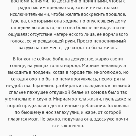
воспоминаниями, но достаточно приятными, чтобы с
радостью им предаваться, хотя и не настолько
исключительными, чтобы желать воскресить прошлое.
Чувства, с которыми она ходила по опустевшему дому,
определяло лишь то, чего она больше не видела и не
ощущала: отсутствие материнского лица, ее ворчливого
голоса, ее упреждающей руки. Просто непостижимый
вакуум на том месте, где когда-то была жизнь.
В Гонконге сейчас Бойд на дежурстве, жарко светит
солнце, на улицах толпы народа. Мириам ненавидела
выходить в полдень, когда в городе так многолюдно, но
сегодня охотно бы по нему прогулялась, несмотря на
неудобства. Тщательно разбирать и складывать в пыльной
спальне пахнущее отдушкой белье из комода было так
утомительно и скучно. Мириам хотела жизни, пусть даже та
порой предъявляет деспотичные требования. Тосковала
по бьющему в нос запаху улиц и жаре, от которой
плавится мозг. Не важно, подумала она, здесь уже почти
все закончено.