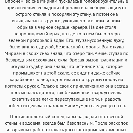
Впрочем, во сне Мириам пускалась в головокружительные
приключения: ее ладони обретали волшебную защиту от
острого стекла и покоряли эту стену, а потом она
вглядывалась с крутого, уходящего все ниже и ниже
обрыва в черное сердце карьера. На дне стоял
непроницаемый мрак, но где-то в нем было озеро
зеленой прогорклой воды. Его, эту замусоренную лужу,
было видно с другой, безопасной стороны. Вот откуда
Мириам в своих снах знала, что озеро там. А еще, ступая по
безвредным осколкам стекла, бросая вызов гравитации и
искушая судьбу, она знала, что истинное зло, которое
промышляет на этой скале, ее видит и даже сейчас
карабкается к ней, подтягиваясь по крутому склону на
когтистых руках. Только в своих приключениях она всегда
просыпалась до того, как безымянная тварь успевала
схватить ее за легко переступающие ноги, и радость
побега исцеляла страх как минимум до следующего сна.
Противоположный конец карьера, вдали от отвесной
стены и водоема, всегда был безопасным. После раскопок
и взрывных работ осталась россыпь огромных каменных