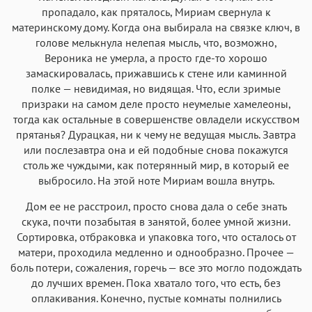
пропадало, как пряталось, Мириам свернула к
материнскому дому. Когда она выбирала на связке ключ, в
голове мелькнула нелепая мысль, что, возможно,
Вероника не умерла, а просто где-то хорошо
замаскировалась, прижавшись к стене или каминной
полке — невидимая, но видящая. Что, если зримые
призраки на самом деле просто неумелые хамелеоны,
тогда как остальные в совершенстве овладели искусством
прятанья? Дурацкая, ни к чему не ведущая мысль. Завтра
или послезавтра она и ей подобные снова покажутся
столь же чуждыми, как потерянный мир, в который ее
выбросило. На этой ноте Мириам вошла внутрь.
Дом ее не расстроил, просто снова дала о себе знать
скука, почти позабытая в занятой, более умной жизни.
Сортировка, отбраковка и упаковка того, что осталось от
матери, проходила медленно и однообразно. Прочее —
боль потери, сожаления, горечь — все это могло подождать
до лучших времен. Пока хватало того, что есть, без
оплакивания. Конечно, пустые комнаты полнились