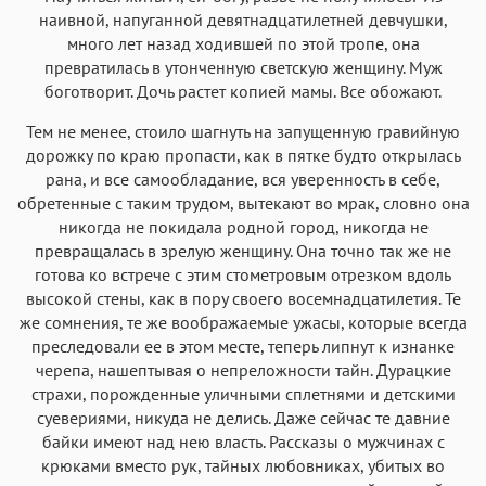
наивной, напуганной девятнадцатилетней девчушки,
много лет назад ходившей по этой тропе, она
превратилась в утонченную светскую женщину. Муж
боготворит. Дочь растет копией мамы. Все обожают.
Тем не менее, стоило шагнуть на запущенную гравийную
дорожку по краю пропасти, как в пятке будто открылась
рана, и все самообладание, вся уверенность в себе,
обретенные с таким трудом, вытекают во мрак, словно она
никогда не покидала родной город, никогда не
превращалась в зрелую женщину. Она точно так же не
готова ко встрече с этим стометровым отрезком вдоль
высокой стены, как в пору своего восемнадцатилетия. Те
же сомнения, те же воображаемые ужасы, которые всегда
преследовали ее в этом месте, теперь липнут к изнанке
черепа, нашептывая о непреложности тайн. Дурацкие
страхи, порожденные уличными сплетнями и детскими
суевериями, никуда не делись. Даже сейчас те давние
байки имеют над нею власть. Рассказы о мужчинах с
крюками вместо рук, тайных любовниках, убитых во