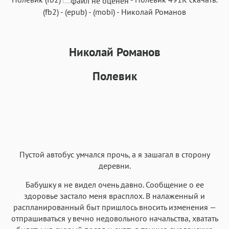
(fb2)
-
(epub)
-
(mobi)
-
Николай Романов
Николай Романов
Аа
Аа
Аа
Аа
Полевик
Roboto
Fira Sans
Garamond
Times
Аа
Аа
Аа
Аа
Iowan
SF Serif
New York
San Francisco
Аа
Аа
Аа
Аа
Helvetica Neue
Georgia
Arial
Times New Roman
Пустой автобус умчался прочь, а я зашагал в сторону
Аа
Аа
Аа
Аа
деревни.
Menlo
SF Mono
Courier
Courier New
Бабушку я не видел очень давно. Сообщение о ее
здоровье застало меня врасплох. В налаженный и
распланированный быт пришлось вносить изменения —
отпрашиваться у вечно недовольного начальства, хватать