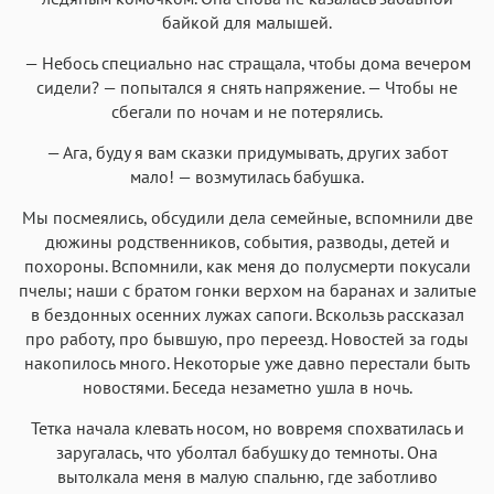
байкой для малышей.
— Небось специально нас стращала, чтобы дома вечером
сидели? — попытался я снять напряжение. — Чтобы не
сбегали по ночам и не потерялись.
— Ага, буду я вам сказки придумывать, других забот
мало! — возмутилась бабушка.
Мы посмеялись, обсудили дела семейные, вспомнили две
дюжины родственников, события, разводы, детей и
похороны. Вспомнили, как меня до полусмерти покусали
пчелы; наши с братом гонки верхом на баранах и залитые
в бездонных осенних лужах сапоги. Вскользь рассказал
про работу, про бывшую, про переезд. Новостей за годы
накопилось много. Некоторые уже давно перестали быть
новостями. Беседа незаметно ушла в ночь.
Тетка начала клевать носом, но вовремя спохватилась и
заругалась, что уболтал бабушку до темноты. Она
вытолкала меня в малую спальню, где заботливо