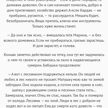
домовик доволен. Он и сам начинает помогать, добро в
дом притягивает, хозяйство держит. А если бардак — не
прибрано, ругаются, — то рассердится. Мешать будет,
безобразничать. Вещи прятать, ключи или инструменты.
Только хуже жизнь станет.
— Да оно и так ясно, — вмешалась тетя Марина, — и без
всякого домовика. Если не прибираться, грязью зарастешь.
И дом зарастет, и голова.
Коньяк заметно действовал на тетку, она тут же задумалась
о чем-то своем и уставилась за окно в надвигающиеся
сумерки. Бабушка продолжала:
— А вот с лесовиком подружиться нельзя. Он людей не
любит, в лес никого не пускает. Матушку мою как-то зимой
заблудил. Она ходила-ходила, а потом села прямо в снег,
шапку с рукавицами сняла и песенки стала петь…
Замерзала, значит. Отец ее спас, нашел. Так бы и померла
от холода. Лесовик — он злой. Люди в лес с добром не
ходят, вот и он лютует. Ему до смерти кого довести — что