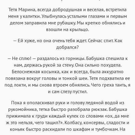
Тетя Марина, всегда добродушная и веселая, встретила
меня у калитки. Улыбнулась усталыми глазами и первым
делом заправила мне рубашку. Мы крепко обнялись и
взошли на крыльцо.
— Ей хуже, но она очень тебя ждет. Сейчас спит. Как
добрался?
— Не сплю! — раздалось из горницы. Бабушка спешила к
нам, держась рукой за стену. Она сильно похудела.
Белоснежная косынка, как и всегда, была аккуратно
повязана вокруг головы и тонкой шеи. Тетя подхватила ее
под локти, и мы снова втроем обнялись. Чего греха таить, я
и сам слезу пустил.
Пока я ополаскивал руки и голову ледяной водой из
рукомойника, тетка быстро разобрала рюкзак. Бабушка
прижимала к груди каждый кулек со словами «ох, да мне
ж это нельзя, чего тащил?». Колбасу, консервы, сладости и
коньяк быстро раскидали по шкафам и тумбочкам. На