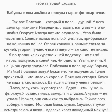
тебе за водой сходить.
Бабушка взяла альбом и тронула старые фотокарточки.
— Так вот. Полевик — который в поле — дурной. У него
дела хулиганские. Навредить, стащить, напугать — это он
любит. Озорует. А тогда вот что случилось… Утро было —
часов пять. Солнце только встало. Я умылась, прибралась и
на конюшню пошла. Старая конюшня раньше стояла за
кузней, у горки. Туманом все затянуто — аж сапог не видно.
Я по тропинке аккуратно к ней подхожу — ах ты ж! —
нараспашку все, а коней нет. Ни одного! Увели, значит. Я
на цыган сразу подумала. Побежала в поле, кричу: Зорька,
Майка! Лошадок зову. А бежать-то не получается. Туман
проклятый — что молоко коровье. Прям как сегодня. Кочек
не видать, спотыкаюсь. Да еще и слезы у меня потекли…
Плачу, зову, косынку потеряла… Вдруг — слышу: конь
фыркнул. Я остановилась, замерла и слушаю. А ну как — не
угнали? Может, они сами как-то выбрались. Сейчас всех
соберу, и ладно. Молодая была, глупая. Слушаю, в туман
всматриваюсь и вижу — вдалеке хвост лошадиный махнул!