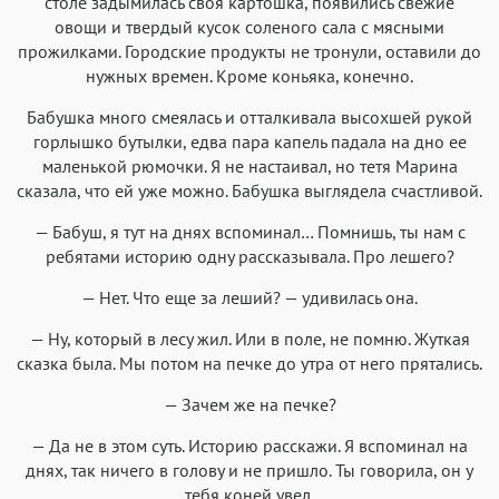
столе задымилась своя картошка, появились свежие
овощи и твердый кусок соленого сала с мясными
прожилками. Городские продукты не тронули, оставили до
нужных времен. Кроме коньяка, конечно.
Бабушка много смеялась и отталкивала высохшей рукой
горлышко бутылки, едва пара капель падала на дно ее
маленькой рюмочки. Я не настаивал, но тетя Марина
сказала, что ей уже можно. Бабушка выглядела счастливой.
— Бабуш, я тут на днях вспоминал… Помнишь, ты нам с
ребятами историю одну рассказывала. Про лешего?
— Нет. Что еще за леший? — удивилась она.
— Ну, который в лесу жил. Или в поле, не помню. Жуткая
сказка была. Мы потом на печке до утра от него прятались.
— Зачем же на печке?
— Да не в этом суть. Историю расскажи. Я вспоминал на
днях, так ничего в голову и не пришло. Ты говорила, он у
тебя коней увел.