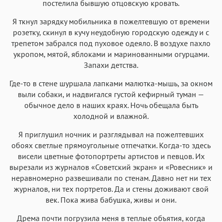
постелила бывшую отцовскую кровать.
Я ткнул зарядку мобильника в пожелтевшую от времени
розетку, скинул в кучу неудобную городскую одежду и с
трепетом забрался под пуховое одеяло. В воздухе пахло
укропом, мятой, яблоками и маринованными огурцами.
Запахи детства.
Где-то в стене шуршала лапками малютка-мышь, за окном
выли собаки, и надвигался густой кефирный туман —
обычное дело в наших краях. Ночь обещала быть
холодной и влажной.
Я приглушил ночник и разглядывал на пожелтевших
обоях светлые прямоугольные отпечатки. Когда-то здесь
висели цветные фотопортреты артистов и певцов. Их
вырезали из журналов «Советский экран» и «Ровесник» и
неравномерно развешивали по стенам. Давно нет ни тех
журналов, ни тех портретов. Да и стены доживают свой
век. Пока жива бабушка, живы и они.
Дрема почти погрузила меня в теплые объятия, когда