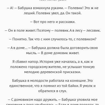
— А! — Бабушка взмахнула руками. — Полевик! Это ж не
леший. Полевик увел, да. Он такой.
— Вот про него и расскажи.
— Он в поле живет. Поэтому — полевик. А в лесу — лесовик.
— Понятно. Так что с ним случилось-то, с полевиком?
— А в доме… — Бабушка должна была договорить свою
мысль. — В доме домовик живет.
Я сбавил напор. История уже началась, а я, как и
положено городскому жителю, не услышал тонкую
мелодию деревенской присказки.
Бабушка в молодости работала на конюшне. Это
единственное, что я помнил из той байки. Я умолк и
обратился в слух.
— С домовиком надо дружить. — Бабушка уловила мое
смирение и тихо улыбнулась. — Если в доме порядок, то