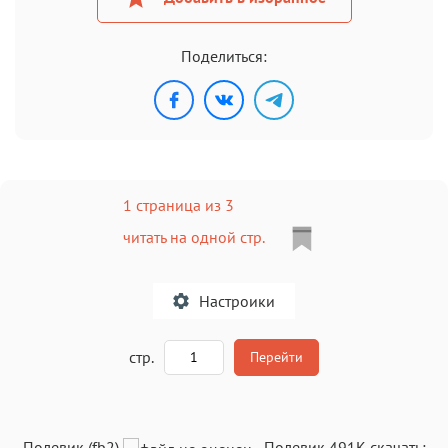
Поделиться:
1 страница из 3
читать на одной стр.
Настроики
A
стр.
Перейти
Текст
Текст
Текст
Текст
Полевик (fb2)
-
Полевик
491K
скачать: