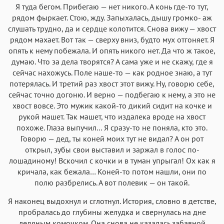
Я туда бегом. Прибегаю — нет никого. А конь где-то тут,
рядом фыркает. Стою, жду. Запыхалась, дышу громко- аж
слушать трудно, да и сердце колотится. Снова вижу — хвост
рядом махает. Вот так — сверху вниз, будто мух отгоняет. Я
опять к нему побежала. И опять никого нет. Да что ж такое,
думаю. Что за дела творятся? А сама уже и не скажу, где я
сейчас нахожусь. Поле наше-то — как родное знаю, а тут
потерялась. И третий раз хвост этот вижу. Ну, говорю себе,
сейчас точно догоню. И верно — подбегаю к нему, а это не
хвост вовсе. Это мужик какой-то дикий сидит на кочке и
рукой машет. Так машет, что издалека вроде на хвост
похоже. Глаза выпучил… Я сразу-то не поняла, кто это.
Говорю — дед, ты коней моих тут не видал? А он рот
открыл, зубы свои выставил и заржал в голос по-
лошадиному! Вскочил с кочки и в туман упрыгал! Ох как я
кричала, как бежала… Коней-то потом нашли, они по
полю разбрелись. А вот полевик — он такой.
Я наконец выдохнул и сглотнул. История, словно в детстве,
пробралась до глубины желудка и свернулась на дне
ледяным комочком. Она снова не казалась забавной