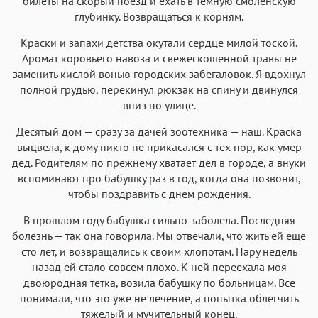
билеты на скорый поезд и ехать в темную смоленскую
глубинку. Возвращаться к корням.
Краски и запахи детства окутали сердце милой тоской.
Аромат коровьего навоза и свежескошенной травы не
заменить кислой вонью городских забегаловок. Я вдохнул
полной грудью, перекинул рюкзак на спину и двинулся
вниз по улице.
Десятый дом — сразу за дачей зоотехника — наш. Краска
выцвела, к дому никто не прикасался с тех пор, как умер
дед. Родителям по прежнему хватает дел в городе, а внуки
вспоминают про бабушку раз в год, когда она позвонит,
чтобы поздравить с днем рождения.
В прошлом году бабушка сильно заболела. Последняя
болезнь — так она говорила. Мы отвечали, что жить ей еще
сто лет, и возвращались к своим хлопотам. Пару недель
назад ей стало совсем плохо. К ней переехала моя
двоюродная тетка, возила бабушку по больницам. Все
понимали, что это уже не лечение, а попытка облегчить
тяжелый и мучительный конец.