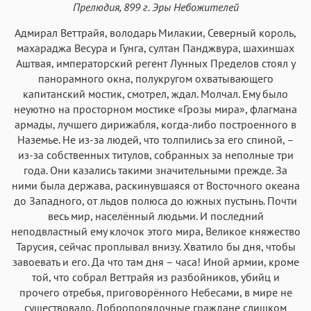
Аа
Аа
Аа
Аа
Прелюдия, 899 г. Эры Небожителей
Menlo
SF Mono
Courier
Courier New
Адмирал Веттрайя, володарь Милакии, Северный король,
махараджа Весура и Гунга, султан Панджвура, шахиншах
Аштвая, императорский регент Лунных Пределов стоял у
панорамного окна, полукругом охватывающего
капитанский мостик, смотрел, ждал. Молчал. Ему было
неуютно на просторном мостике «Грозы мира», флагмана
армады, лучшего дирижабля, когда-либо построенного в
Наземье. Не из-за людей, что толпились за его спиной, –
из-за собственных титулов, собранных за неполные три
года. Они казались такими значительными прежде. За
ними была держава, раскинувшаяся от Восточного океана
до Западного, от льдов полюса до южных пустынь. Почти
весь мир, населённый людьми. И последний
неподвластный ему клочок этого мира, Великое княжество
Тарусия, сейчас проплывал внизу. Хватило бы дня, чтобы
завоевать и его. Да что там дня – часа! Иной армии, кроме
той, что собрал Веттрайя из разбойников, убийц и
прочего отребья, приговорённого Небесами, в мире не
существовало. Добропорядочные граждане слишком