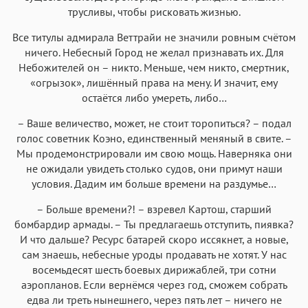
трусливы, чтобы рисковать жизнью.
Все титулы адмирала Веттрайи не значили ровным счётом
ничего. Небесный Город не желал признавать их. Для
Небожителей он – никто. Меньше, чем никто, смертник,
«огрызок», лишённый права на мену. И значит, ему
остаётся либо умереть, либо…
– Ваше величество, может, не стоит торопиться? – подал
голос советник Коэно, единственный меняный в свите. –
Мы продемонстрировали им свою мощь. Наверняка они
не ожидали увидеть столько судов, они примут наши
условия. Дадим им больше времени на раздумье…
– Больше времени?! – взревел Картош, старший
бомбардир армады. – Ты предлагаешь отступить, пиявка?
И что дальше? Ресурс батарей скоро иссякнет, а новые,
сам знаешь, небесные уроды продавать не хотят. У нас
восемьдесят шесть боевых дирижаблей, три сотни
аэропланов. Если вернёмся через год, сможем собрать
едва ли треть нынешнего, через пять лет – ничего не