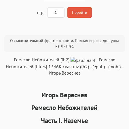
A
стр.
Перейти
Текст
Текст
Текст
Текст
Ознакомительный фрагмент книги. Полная версия доступна
на ЛитРес.
Ремесло Небожителей (fb2)
-
Ремесло
Небожителей
[litres]
1346K
скачать:
(fb2)
-
(epub)
-
(mobi)
-
Игорь Вереснев
Аа
Аа
Аа
Аа
Roboto
Fira Sans
Garamond
Times
Аа
Аа
Аа
Игорь Вереснев
Аа
Iowan
SF Serif
New York
San Francisco
Ремесло Небожителей
Аа
Аа
Аа
Аа
Часть I. Наземье
Helvetica Neue
Georgia
Arial
Times New Roman