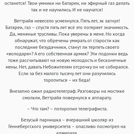
останется! Твои умники ни батареи, ни эфирный газ делать
так и не научились. И не научатся!
Веттрайя невесело усмехнулся. Пять лет, эк загнул!
Батареи, газ – спустя пять лет всё это потеряет значимость.
Да, меняные трусливы. Пока уверены в мене. Но когда
обнаружат, что обречены умирать от старости как
последние безудачники, станут ли терпеть своего
«володаря»? А его собственная армия? Эти подонки ведь
тоже рассчитывают на новую молодость и бесконечные
мены. Нет, давать Небожителям отсрочку он не собирался.
Если за без малого тысячу лет они разучились
торопиться – их беда!
Внезапно ожил радиотелеграф. Разговоры на мостике
смолкли, Веттрайя повернулся к аппарату.
– Что там? – поторопил телеграфиста.
Безусый парнишка – вчерашний школяр из
Геннебергского университета – опасливо посмотрел на
адмирала.