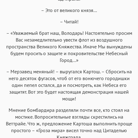
– Это от великого князя…
– Читай!
– «Уважаемый брат наш, Володарь! Настоятельно просим
Вас незамедлительно увести флот из воздушного
пространства Великого Княжества. Иначе Мы вынуждены
будем просить о защите и покровительстве Небесный
Город…»
– Мерзавец меняный! – выругался Картош. – Сбросить на
него десяток фугасов, чтоб от его вонючего городишки
один пепел остался, да и посмотреть, как Небеса его
защитят. Вот это будет настоящая демонстрация нашей
мощи!
Мнение бомбардира разделяли почти все, кто стоял на
мостике. Вопросительные взгляды скрестились на
Веттрайе. Что ж, предложение Картоша выполнить проще
простого – «Гроза мира» висел точно над Цитаделью
Княжграда.