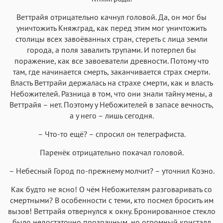
Веттрайя отрицательно качнул головой. Да, он мог бы
уничтожить Княжград, как перед этим мог уничтожить
столицы всех завоёванных стран, стереть с лица земли
города, а поля завалить трупами. И потерпел бы
поражение, как все завоеватели древности. Потому что
там, где начинается смерть, заканчивается страх смерти.
Власть Веттрайи держалась на страхе смерти, как и власть
Небожителей. Разница в том, что они знали тайну мены, а
Веттрайя – нет. Поэтому у Небожителей в запасе вечность,
а у него – лишь сегодня.
– Что-то ещё? – спросил он телеграфиста.
Паренёк отрицательно покачал головой.
– Небесный Город по-прежнему молчит? – уточнил Коэно.
Как будто не ясно! О чём Небожителям разговаривать со
смертными? В особенности с теми, кто посмел бросить им
вызов! Веттрайя отвернулся к окну. Бронированное стекло
было недостаточно прозрачным, но огромный кристалл