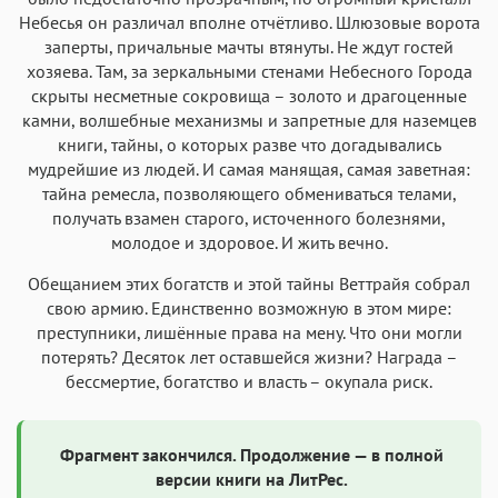
Небесья он различал вполне отчётливо. Шлюзовые ворота
заперты, причальные мачты втянуты. Не ждут гостей
хозяева. Там, за зеркальными стенами Небесного Города
скрыты несметные сокровища – золото и драгоценные
камни, волшебные механизмы и запретные для наземцев
книги, тайны, о которых разве что догадывались
мудрейшие из людей. И самая манящая, самая заветная:
тайна ремесла, позволяющего обмениваться телами,
получать взамен старого, источенного болезнями,
молодое и здоровое. И жить вечно.
Обещанием этих богатств и этой тайны Веттрайя собрал
свою армию. Единственно возможную в этом мире:
преступники, лишённые права на мену. Что они могли
потерять? Десяток лет оставшейся жизни? Награда –
бессмертие, богатство и власть – окупала риск.
Фрагмент закончился. Продолжение — в полной
версии книги на ЛитРес.