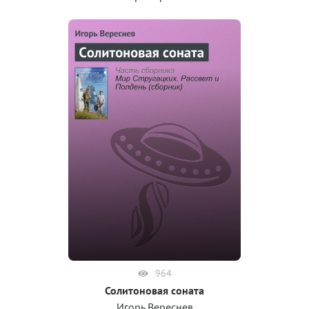
964
Солитоновая соната
Игорь Вереснев