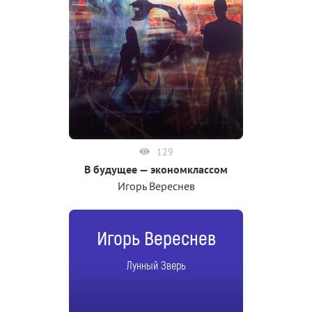
129
В будущее — экономклассом
Игорь Вереснев
Игорь Вереснев
Лунный Зверь