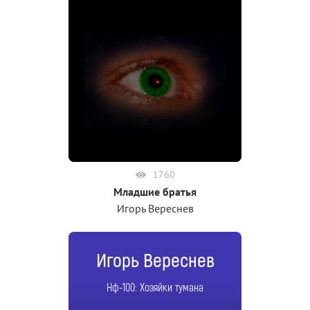
1760
Младшие братья
Игорь Вереснев
Игорь Вереснев
Нф-100: Хозяйки тумана