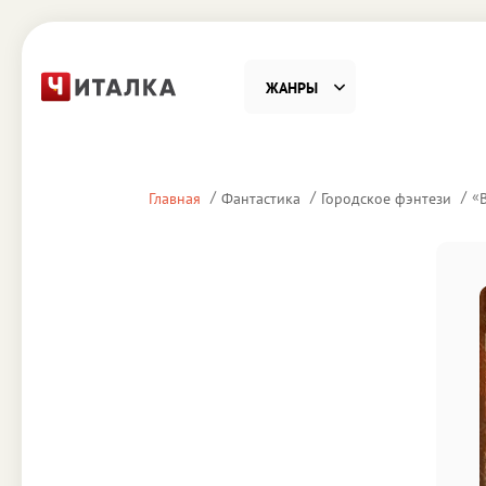
ЖАНРЫ
Фантастика
Детекти
«
Главная
Фантастика
Городское фэнтези
Приключения
Проза
Наука, Образование
Справоч
Религия и духовность
Поэзия
Юмор
Домово
Деловая литература
Старин