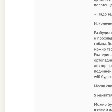
полотенце
– Надо те
И, конечн
Разбудил 
и прохлад
собака. Г
можно тер
Екатерина
ортопедии
доктор нау
подчинённ
wifi буде
Месяц св
Я мечтате
Можно буд
в самом д