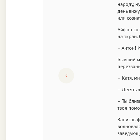
народу, н
день вижу
или созна
Айфон сно
на экран.
– Антон! И
Бывший му
перезвани
– Катя, м
– Десять л
– Ты близ
твоя помо
Записав ф
волновало
заведующе