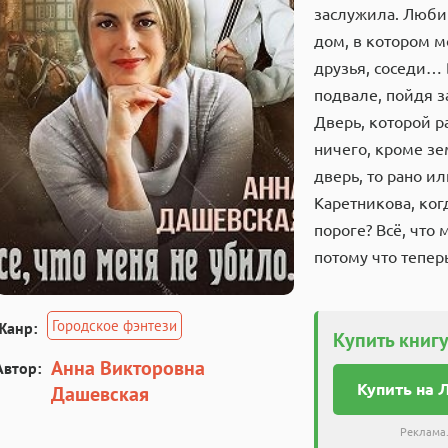
заслужила. Любим
дом, в котором м
друзья, соседи… 
подвале, пойдя з
Дверь, которой р
ничего, кроме зе
дверь, то рано и
Каретникова, ког
пороге? Всё, что 
потому что тепе
Городское фэнтези
Жанр:
Купить книгу
Анна Викторовна
Автор:
Купить на 
Дашевская
Реклама.