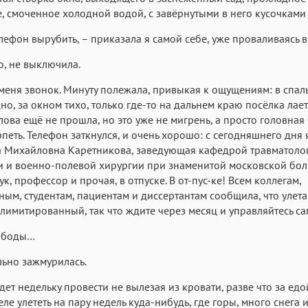
, смоченное холодной водой, с завёрнутыми в него кусочками
лефон вырубить, – приказала я самой себе, уже проваливаясь в
о, не выключила.
меня звонок. Минуту полежала, привыкая к ощущениям: в спал
но, за окном тихо, только где-то на дальнем краю посёлка лае
олова ещё не прошла, но это уже не мигрень, а просто головная 
петь. Телефон заткнулся, и очень хорошо: с сегодняшнего дня я
 Михайловна Каретникова, заведующая кафедрой травматолог
 и военно-полевой хирургии при знаменитой московской бол
к, профессор и прочая, в отпуске. В от-пус-ке! Всем коллегам,
ым, студентам, пациентам и диссертантам сообщила, что улета
т лимитированный, так что ждите через месяц и управляйтесь са
ободы…
льно зажмурилась.
ет недельку провести не вылезая из кровати, разве что за едо
еле улететь на пару недель куда-нибудь, где горы, много снега 