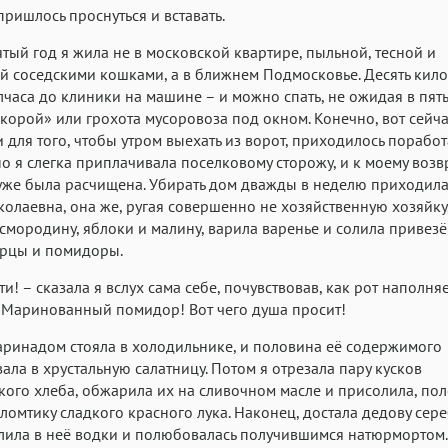
пришлось проснуться и вставать.
ятый год я жила не в московской квартире, пыльной, тесной и
 соседскими кошками, а в ближнем Подмосковье. Десять кило
часа до клиники на машине – и можно спать, не ожидая в пять
корой» или грохота мусоровоза под окном. Конечно, вот сейч
и для того, чтобы утром выехать из ворот, приходилось поработ
но я слегка приплачивала поселковому сторожу, и к моему во
же была расчищена. Убирать дом дважды в неделю приходила
олаевна, она же, ругая совершенно не хозяйственную хозяйку
смородину, яблоки и малину, варила варенье и солила привез
урцы и помидоры.
ти! – сказала я вслух сама себе, почувствовав, как рот наполня
 Маринованный помидор! Вот чего душа просит!
аринадом стояла в холодильнике, и половина её содержимого
ала в хрустальную салатницу. Потом я отрезала пару кусков
ого хлеба, обжарила их на сливочном масле и присолила, по
 ломтику сладкого красного лука. Наконец, достала дедову се
алила в неё водки и полюбовалась получившимся натюрмортом.