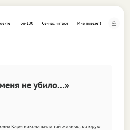
оекте
Топ-100
Сейчас читают
Мне повезет!
а
о меня не убило…»
овна Каретникова жила той жизнью, которую