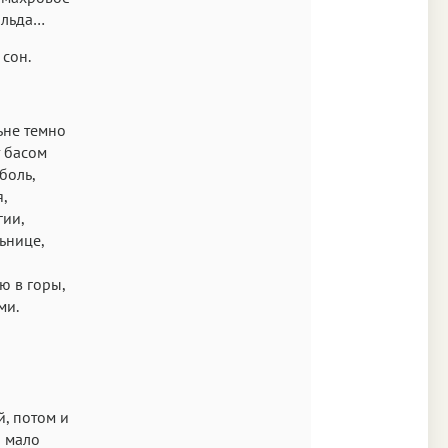
 льда…
 сон.
ьне темно
т басом
боль,
,
ии,
ьнице,
ю в горы,
ми.
й, потом и
и мало