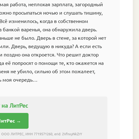
ая работа, неплохая зарплата, загородный
ожно просыпаться ночью и слушать тишину,
Всё изменилось, когда в собственном
а банкой варенья, она обнаружила дверь.
аньше не было. Дверь в стене, за которой нет
мли. Дверь, ведущую в никуда? А если есть
ли поздно она откроется. Что решит доктор
да её попросят о помощи те, кто окажется на
меня не убило, сильно об этом пожалеет,
рь моя очередь…
 на ЛитРес
ЛитРес →
 ООО ЛИТРЕС, ИНН 7719571260, erid: 2VfnxyNkZrY