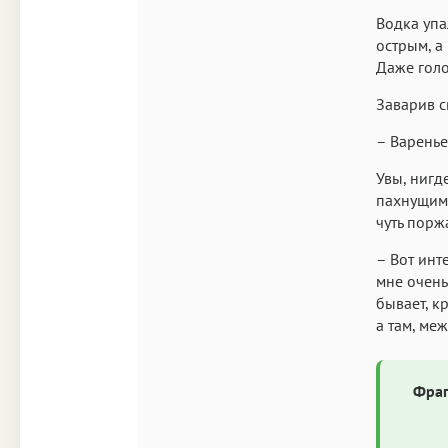
Водка упа
острым, а
Даже голо
Заварив с
– Варенье
Увы, нигд
пахнущим 
чуть порж
– Вот инт
мне очень
бывает, к
а там, ме
Фраг