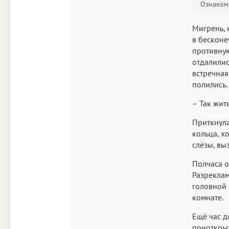
Ознакоми
Мигрень, 
в бесконе
противную
отдалилис
встречная
полились.
– Так жит
Приткнула
кольца, х
слёзы, вы
Полчаса о
Разреклам
головной 
комнате.
Ещё час д
приоткрыт