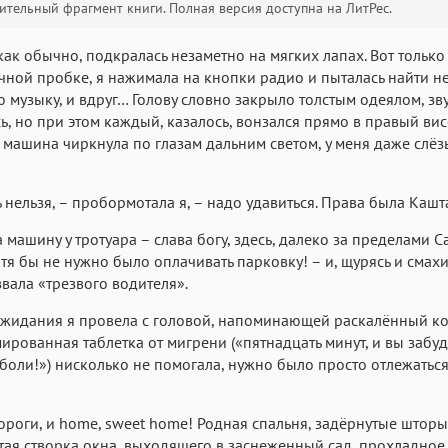
тельный фрагмент книги. Полная версия доступна на ЛитРес.
Текст
Текст
Текст
Те
как обычно, подкралась незаметно на мягких лапах. Вот только 
чной пробке, я нажимала на кнопки радио и пыталась найти н
 музыку, и вдруг… Голову словно закрыло толстым одеялом, зв
ь, но при этом каждый, казалось, вонзался прямо в правый вис
 машина чиркнула по глазам дальним светом, у меня даже слёз
Аа
Аа
Аа
ь нельзя, – пробормотала я, – надо удавиться. Права была Кашт
Roboto
Fira Sans
Garamond
 машину у тротуара – слава богу, здесь, далеко за пределами 
Аа
Аа
Аа
отя бы не нужно было оплачивать парковку! – и, щурясь и смах
звала «трезвого водителя».
Iowan
SF Serif
San Francisco
Аа
Аа
Аа
жидания я провела с головой, напоминающей раскалённый ко
ированная таблетка от мигрени («пятнадцать минут, и вы забуд
Helvetica Neue
Georgia
Arial
Time
боли!») нисколько не помогала, нужно было просто отлежаться
Аа
Аа
Аа
Menlo
Courier
Courier New
ороги, и home, sweet home! Родная спальня, задёрнутые шторы
ая створка окна, выходящего в заснеженный сад, прохладное