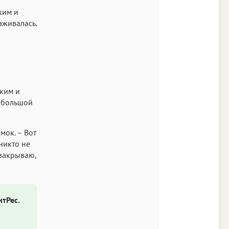
ким и
аживалась.
ьким и
а большой
мок. – Вот
никто не
 закрываю,
итРес.