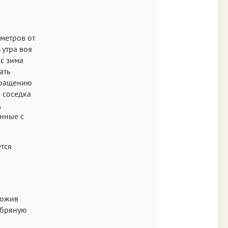
метров от
 утра воя
ас зима
ать
звращению
 соседка
,
ённые с
ется
ложив
ребряную