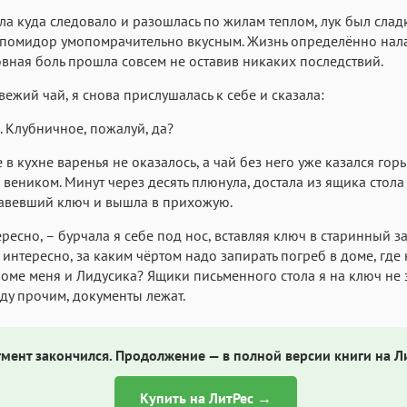
ла куда следовало и разошлась по жилам теплом, лук был слад
 помидор умопомрачительно вкусным. Жизнь определённо нал
вная боль прошла совсем не оставив никаких последствий.
вежий чай, я снова прислушалась к себе и сказала:
. Клубничное, пожалуй, да?
е в кухне варенья не оказалось, а чай без него уже казался гор
веником. Минут через десять плюнула, достала из ящика стол
авевший ключ и вышла в прихожую.
ересно, – бурчала я себе под нос, вставляя ключ в старинный за
 интересно, за каким чёртом надо запирать погреб в доме, где 
роме меня и Лидусика? Ящики письменного стола я на ключ не
жду прочим, документы лежат.
мент закончился. Продолжение — в полной версии книги на Л
Купить на ЛитРес →