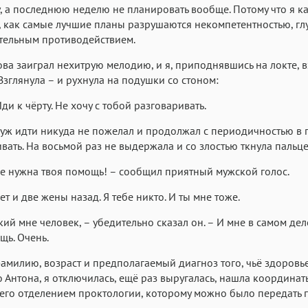
у, а последнюю неделю не планировать вообще. Потому что я 
, как самые лучшие планы разрушаются некомпетентностью, гл
тельным противодействием.
ва заиграл нехитрую мелодию, и я, приподнявшись на локте, в
 Взглянула – и рухнула на подушки со стоном:
ди к чёрту. Не хочу с тобой разговаривать.
ж идти никуда не пожелал и продолжал с периодичностью в п
вать. На восьмой раз не выдержала и со злостью ткнула пальце
не нужна твоя помощь! – сообщил приятный мужской голос.
ет и две жены назад. Я тебе никто. И ты мне тоже.
кий мне человек, – убедительно сказал он. – И мне в самом де
щь. Очень.
амилию, возраст и предполагаемый диагноз того, чьё здоровье
 Антона, я отключилась, ещё раз выругалась, нашла координат
го отделением проктологии, которому можно было передать 