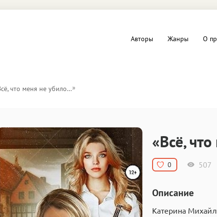
Авторы
Жанры
О пр
вы и Триллеры
Любовные романы
»
Всё, что меня не убило…
Детское
ная литература
Документальная литератур
«Всё, чт
Драматургия
507
0
дство
Компьютеры и Интернет
Описание
ное
Фольклор
Катерина Михайл