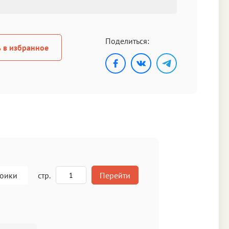
Поделиться:
 в избранное
роики
стр.
Перейти
A