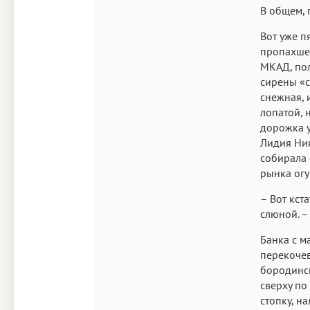
В общем, 
Вот уже п
пропахшей
МКАД, пол
сирены «с
снежная, 
лопатой, 
дорожка у
Лидия Ник
собирала 
рынка ог
– Вот кста
слюной. –
Банка с м
перекочев
бородинск
сверху по
стопку, н