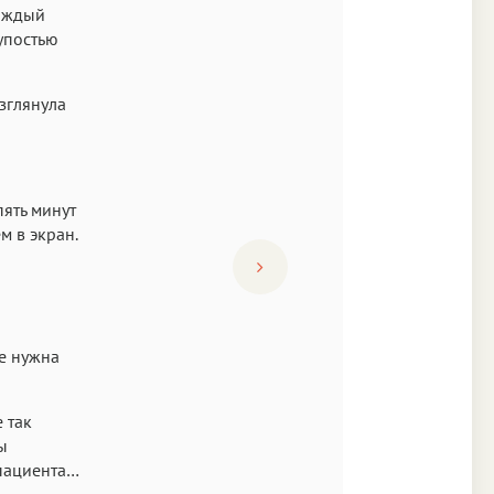
каждый
упостью
зглянула
ять минут
м в экран.
ле нужна
 так
ы
пациента…