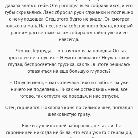
давала знать о себе. Отец оглядел всех собравшихся, и его
губы скривились. Ланс сбросил руки служанки и поспешно
к нему подошел. Отец этого будто не видел. Он смотрел
только на мать. На нее, не на собственного брата, который
ранним рассветным часом собирался тайно увезти ее
навсегда.
– Что же, Гертруда, – он взял коня за поводья. Он так
просто ее не отпустит. – Неужто решилась? Неужто такая
глупая, беспросветная трусиха, как ты, в итоге решилась
отважиться на еще большую глупость?
– Отпусти меня, – мать отвечала тихо и слабо. – Ты уже
ничего не поделаешь. Никак не остановишь меня, все
готово, так отпусти же поводья, и нас отпусти.
Отец скривился. Похлопал коня по сильной шее, погладил
шелковистую гриву.
– Еще и лучших коней забираешь, не так ли. Ты
скромницей никогда не была. Что если уж кто с гнильцой,