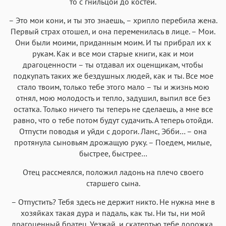
то с гнильцой до костей.
– Это мои кони, и ты это знаешь, – хрипло перебила жена.
Первый страх отошел, и она переменилась в лице. – Мои.
Они были моими, приданным моим. И ты прибрал их к
рукам. Как и все мои старые книги, как и мои
драгоценности – ты отдавал их оценщикам, чтобы
подкупать таких же бездушных людей, как и ты. Все мое
стало твоим, только тебе этого мало – ты и жизнь мою
отнял, мою молодость и тепло, задушил, выпил все без
остатка. Только ничего ты теперь не сделаешь, а мне все
равно, что о тебе потом будут судачить. А теперь отойди.
Отпусти поводья и уйди с дороги. Ланс, Эбби… – она
протянула сыновьям дрожащую руку. – Поедем, милые,
быстрее, быстрее…
Отец рассмеялся, положил ладонь на плечо своего
старшего сына.
– Отпустить? Тебя здесь не держит никто. Не нужна мне в
хозяйках такая дура и падаль, как ты. Ни ты, ни мой
драгоценный братец. Уезжай, и скатертью тебе дорожка,