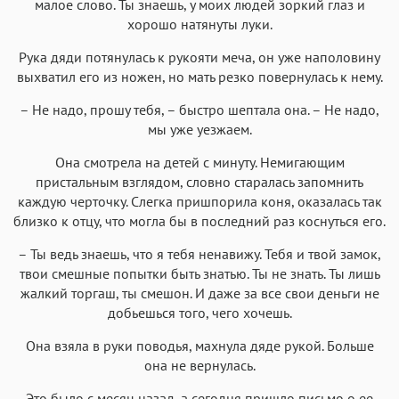
малое слово. Ты знаешь, у моих людей зоркий глаз и
хорошо натянуты луки.
Рука дяди потянулась к рукояти меча, он уже наполовину
выхватил его из ножен, но мать резко повернулась к нему.
– Не надо, прошу тебя, – быстро шептала она. – Не надо,
мы уже уезжаем.
Она смотрела на детей с минуту. Немигающим
пристальным взглядом, словно старалась запомнить
каждую черточку. Слегка пришпорила коня, оказалась так
близко к отцу, что могла бы в последний раз коснуться его.
– Ты ведь знаешь, что я тебя ненавижу. Тебя и твой замок,
твои смешные попытки быть знатью. Ты не знать. Ты лишь
жалкий торгаш, ты смешон. И даже за все свои деньги не
добьешься того, чего хочешь.
Она взяла в руки поводья, махнула дяде рукой. Больше
она не вернулась.
Это было с месяц назад, а сегодня пришло письмо о ее