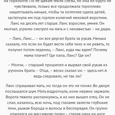
на горизонте. По ее щекам текли слезы, но она их будто не
чувствовала, только все продолжала торопливо
нашептывать няньке, чтобы та потеплее одела детей,
застегнула им под горлом колючий меховой воротник.
Ланс на десять лет старше. Ланс взрослее, умнее. Он
молчал, угрюмо смотрел на мать и с ненавистью – на дядю.
– Ланс, Ланс… – он все дергал брата за рукав. Нянька
сказала, что если он будет вести себя тихо и не реветь, то
получит потом леденец. – Ланс, куда мы едем? Почему
мама плачет? Где папа, Ланс? Где он?
– Молчи, – старший прошипел и вырвал свой рукав из
ручонок брата. – Отца, – веско сказал он. – здесь нет. А
ведь следовало, не так ли?
Ланс спрашивал мать, но тогда он это не понял. Во дворе
послышался шум. Мать вздрогнула, кони нервно заржали.
Ворота тяжело распахнулись, и из них вышел отец. Он не
спал, казалось, всю ночь, под глазами залегли глубокие
тени, рыжая борода и волосы в беспорядке. Он грузно
опирался на массивную палку – старая рана на ноге