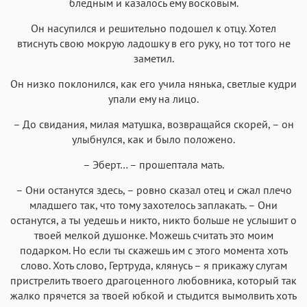
бледным и казалось ему восковым.
Он насупился и решительно подошел к отцу. Хотел
втиснуть свою мокрую ладошку в его руку, но тот того не
заметил.
Он низко поклонился, как его учила нянька, светлые кудри
упали ему на лицо.
– До свидания, милая матушка, возвращайся скорей, – он
улыбнулся, как и было положено.
– Эберт… – прошептала мать.
– Они останутся здесь, – ровно сказал отец и сжал плечо
младшего так, что тому захотелось заплакать. – Они
останутся, а ты уедешь и никто, никто больше не услышит о
твоей мелкой душонке. Можешь считать это моим
подарком. Но если ты скажешь им с этого момента хоть
слово. Хоть слово, Гертруда, клянусь – я прикажу слугам
пристрелить твоего драгоценного любовника, который так
жалко прячется за твоей юбкой и стыдится вымолвить хоть