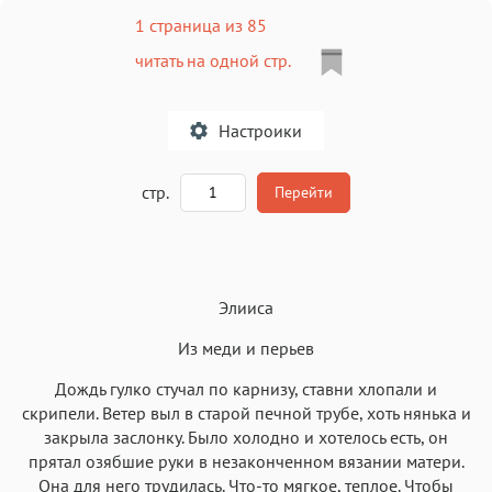
1 страница из 85
читать на одной стр.
Настроики
A
стр.
Перейти
Текст
Текст
Текст
Текст
Элииса
Из меди и перьев
Дождь гулко стучал по карнизу, ставни хлопали и
скрипели. Ветер выл в старой печной трубе, хоть нянька и
Аа
Аа
Аа
Аа
закрыла заслонку. Было холодно и хотелось есть, он
прятал озябшие руки в незаконченном вязании матери.
Roboto
Fira Sans
Garamond
Times
Она для него трудилась. Что-то мягкое, теплое. Чтобы