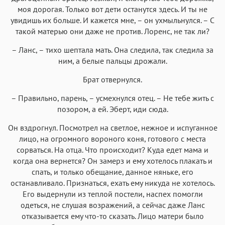
моя дорогая. Только вот дети останутся здесь. И ты не
увидишь их больше. И кажется мне, – он ухмыльнулся. – С
такой матерью они даже не против. Лоренс, не так ли?
– Ланс, – тихо шептала мать. Она следила, так следила за
ним, а белые пальцы дрожали.
Брат отвернулся.
– Правильно, парень, – усмехнулся отец. – Не тебе жить с
позором, а ей. Эберт, иди сюда.
Он вздрогнул. Посмотрел на светлое, нежное и испуганное
лицо, на огромного вороного коня, готового с места
сорваться. На отца. Что происходит? Куда едет мама и
когда она вернется? Он замерз и ему хотелось плакать и
спать, и только обещание, данное няньке, его
останавливало. Признаться, ехать ему никуда не хотелось.
Его выдернули из теплой постели, наспех помогли
одеться, не слушая возражений, а сейчас даже Ланс
отказывается ему что-то сказать. Лицо матери было