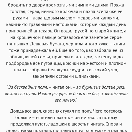
Аа
Аа
Аа
Аа
бродить по двору промозглыми зимними днями. Пряжа
толстая, серая, немного колючая и пахла все также ее
Iowan
SF Serif
New York
San Francisco
руками – лавандовым маслом, медовыми каплями,
Аа
Аа
Аа
Аа
какими-то травяными настойками, которые каждый день
приносил ей аптекарь. Он водил рукой по старой книге, а
Helvetica Neue
Georgia
Arial
Times New Roman
на крошечном пальце оставалось еле заметное серое
Аа
Аа
Аа
Аа
пятнышко. Дешевая бумага, чернила и того хуже – книга
Menlo
SF Mono
тоже принадлежала ей. Еще до того, как забрали ее из
Courier
Courier New
обнищавшей семьи, привели в этот дом, застегнули до
подбородка все пуговицы, крючки на жестком и плотном
платье, собрали белокурые кудри в высокий узел,
закрепили острыми шпильками.
"
За бескрайние поля
, – читал он. –
за бурливые долгие реки
лежал его путь. И ехал рыцарь не день и не два, и звезды вели
его ночью.
"
Дождь все шел, сквозняк гулял по полу. Чего хотелось
больше – есть или плакать – он не знал, а потому
продолжал кутать ладошки в шерсть и читать. Снова и
снова. Буквы прыгали, прятались друг за дружку, а рыцарь