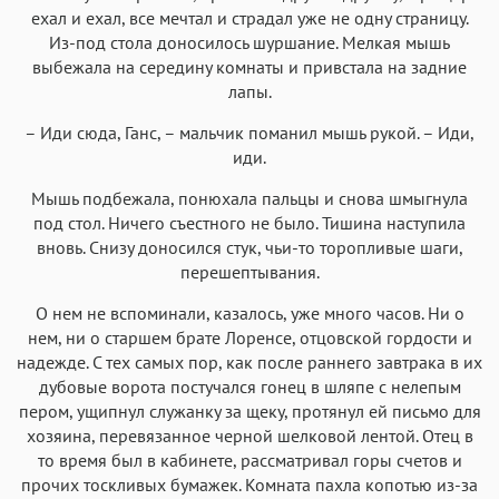
ехал и ехал, все мечтал и страдал уже не одну страницу.
Из-под стола доносилось шуршание. Мелкая мышь
выбежала на середину комнаты и привстала на задние
лапы.
– Иди сюда, Ганс, – мальчик поманил мышь рукой. – Иди,
иди.
Мышь подбежала, понюхала пальцы и снова шмыгнула
под стол. Ничего съестного не было. Тишина наступила
вновь. Снизу доносился стук, чьи-то торопливые шаги,
перешептывания.
О нем не вспоминали, казалось, уже много часов. Ни о
нем, ни о старшем брате Лоренсе, отцовской гордости и
надежде. С тех самых пор, как после раннего завтрака в их
дубовые ворота постучался гонец в шляпе с нелепым
пером, ущипнул служанку за щеку, протянул ей письмо для
хозяина, перевязанное черной шелковой лентой. Отец в
то время был в кабинете, рассматривал горы счетов и
прочих тоскливых бумажек. Комната пахла копотью из-за