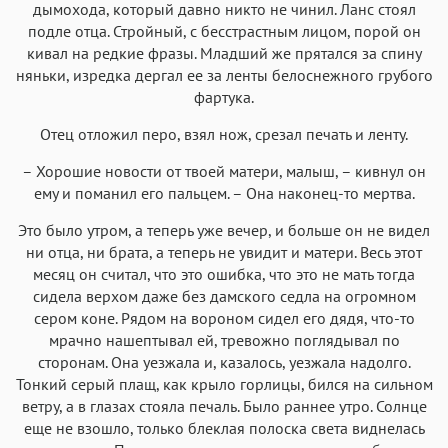
дымохода, который давно никто не чинил. Ланс стоял
подле отца. Стройный, с бесстрастным лицом, порой он
кивал на редкие фразы. Младший же прятался за спину
няньки, изредка дергал ее за ленты белоснежного грубого
фартука.
Отец отложил перо, взял нож, срезал печать и ленту.
– Хорошие новости от твоей матери, малыш, – кивнул он
ему и поманил его пальцем. – Она наконец-то мертва.
Это было утром, а теперь уже вечер, и больше он не видел
ни отца, ни брата, а теперь не увидит и матери. Весь этот
месяц он считал, что это ошибка, что это не мать тогда
сидела верхом даже без дамского седла на огромном
сером коне. Рядом на вороном сидел его дядя, что-то
мрачно нашептывал ей, тревожно поглядывал по
сторонам. Она уезжала и, казалось, уезжала надолго.
Тонкий серый плащ, как крыло горлицы, бился на сильном
ветру, а в глазах стояла печаль. Было раннее утро. Солнце
еще не взошло, только блеклая полоска света виднелась