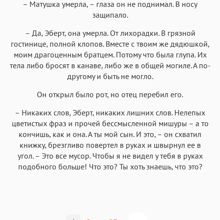
– Матушка умерла, – глаза он не поднимал. В носу
защипало.
– Да, Эберт, она умерла. От лихорадки. В грязной
гостинице, полной клопов. Вместе с твоим же дядюшкой,
моим драгоценным братцем. Потому что была глупа. Их
тела либо бросят в канаве, либо же в общей могиле. А по-
другому и быть не могло.
Он открыл было рот, но отец перебил его.
– Никаких слов, Эберт, никаких лишних слов. Нелепых
цветистых фраз и прочей бессмысленной мишуры – а то
кончишь, как и она. А ты мой сын. И это, – он схватил
книжку, брезгливо повертел в руках и швырнул ее в
угол. – Это все мусор. Чтобы я не видел у тебя в руках
подобного больше! Что это? Ты хоть знаешь, что это?