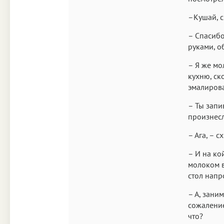
–Кушай, с
– Спасибо
руками, об
– Я же мо
кухню, ск
эмалиров
– Ты запи
произнесл
– Ага, – 
– И на ко
молоком в
стол напр
– А, зани
сожаление
что?