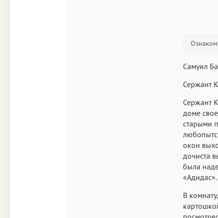
Ознакоми
Самуил Б
Сержант 
Сержант К
доме свое
старыми п
любопытст
окон выхо
дочиста в
была наде
«Адидас».
В комнату
картошкой
посмотрел