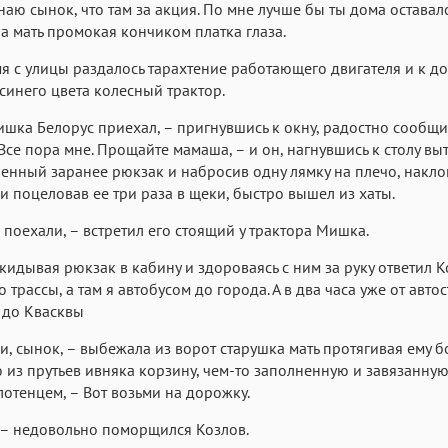
знаю сынок, что там за акция. По мне лучше бы ты дома оставалс
а мать промокая кончиком платка глаза.
мя с улицы раздалось тарахтение работающего двигателя и к д
синего цвета колесный трактор.
ишка Белорус приехал, – пригнувшись к окну, радостно сообщ
 Все пора мне. Прощайте мамаша, – и он, нагнувшись к столу в
енный заранее рюкзак и набросив одну лямку на плечо, накло
 и поцеловав ее три раза в щеки, быстро вышел из хаты.
о, поехали, – встретил его стоящий у трактора Мишка.
закидывая рюкзак в кабину и здороваясь с ним за руку ответил К
о трассы, а там я автобусом до города. А в два часа уже от авто
 до Квасквы
, сынок, – выбежала из ворот старушка мать протягивая ему 
 из прутьев ивняка корзину, чем-то заполненную и завязанную
отенцем, – Вот возьми на дорожку.
, – недовольно поморщился Козлов.