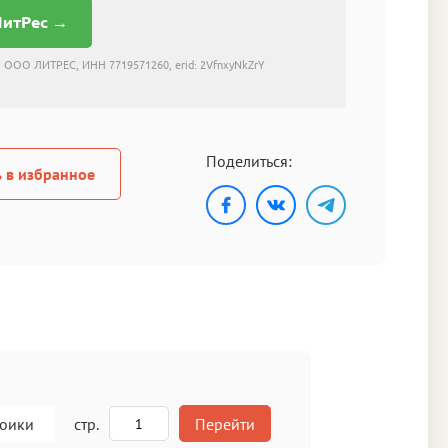
ЛитРес →
 ООО ЛИТРЕС, ИНН 7719571260, erid: 2VfnxyNkZrY
Поделиться:
 в избранное
роики
стр.
Перейти