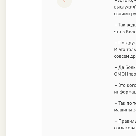
выслужил?
своими ру
– Так вед
что в Ква
– По-друг
И это тол
совсем др
– Да Боль
ОМОН твой
– Это ког
информац
– Так по 
машины з
– Правиль
согласова