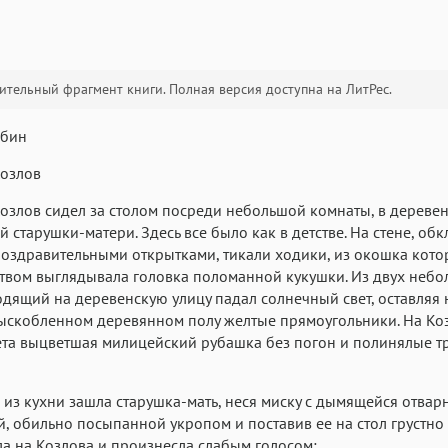
тельный фрагмент книги. Полная версия доступна на ЛитРес.
Текст
Текст
Текст
Те
абин
Козлов
озлов сидел за столом посреди небольшой комнаты, в дереве
й старушки-матери. Здесь все было как в детстве. На стене, об
оздравительными открытками, тикали ходики, из окошка кото
Аа
Аа
Аа
вом выглядывала головка поломанной кукушки. Из двух небо
дящий на деревенскую улицу падал солнечный свет, оставляя 
Roboto
Fira Sans
Garamond
ыскобленном деревянном полу желтые прямоугольники. На Ко
Аа
Аа
Аа
та выцветшая милицейский рубашка без погон и полинялые т
Iowan
SF Serif
San Francisco
Аа
Аа
Аа
, из кухни зашла старушка-мать, неся миску с дымящейся отвар
, обильно посыпанной укропом и поставив ее на стол грустно
Helvetica Neue
Georgia
Arial
Time
а на Козлова и произнесла слабым голосом: