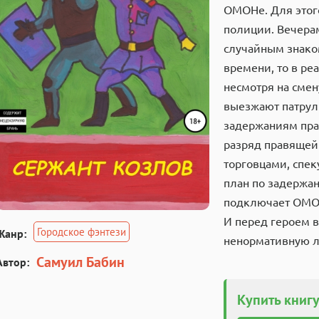
ОМОНе. Для этого
полиции. Вечера
случайным знако
времени, то в ре
несмотря на смен
выезжают патрул
задержаниям пра
разряд правящей
торговцами, спек
план по задержа
подключает ОМОН
И перед героем в
Городское фэнтези
Жанр:
ненормативную л
Самуил Бабин
Автор:
Купить книгу