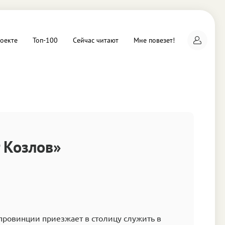
оекте
Топ-100
Сейчас читают
Мне повезет!
а
 Козлов»
провинции приезжает в столицу служить в