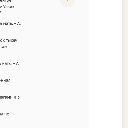
е Уазик
?
мать. – А,
ок тысяч.
 там
мать, – А
ионная
лагами и в
ла не