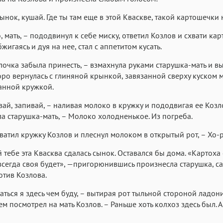
Аа
Аа
Аа
ынок, кушай. Где ты там еще в этой Кваскве, такой картошечки
Menlo
Courier
Courier New
, мать, – пододвинул к себе миску, ответил Козлов и схвати ка
жигаясь и дуя на нее, стал с аппетитом кусать.
лочка забыла принесть, – взмахнула руками старушка-мать и в
оро вернулась с глиняной крынкой, завязанной сверху куском 
анной кружкой.
вай, запивай, – наливая молоко в кружку и пододвигая ее Козл
а старушка-мать, – Молоко холодненькое. Из погреба.
схватил кружку Козлов и плеснул молоком в открытый рот, – Хо-
й тебе эта Квасква сдалась сынок. Оставался бы дома. «Картоха 
сегда своя будет», —пригорюнившись произнесла старушка, са
отив Козлова.
маться я здесь чем буду, – вытирая рот тыльной стороной ладони
м посмотрел на мать Козлов. – Раньше хоть колхоз здесь был. А