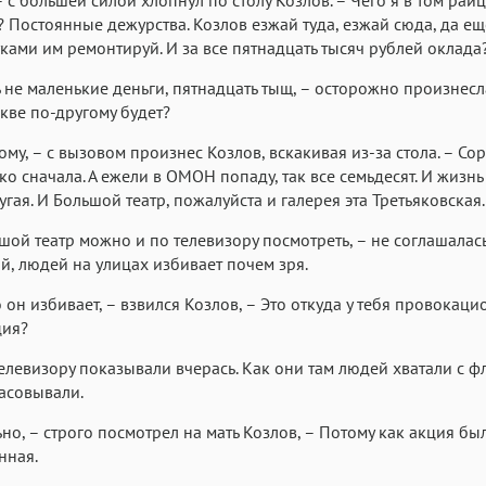
 Постоянные дежурства. Козлов езжай туда, езжай сюда, да ещ
ками им ремонтируй. И за все пятнадцать тысяч рублей оклада
ь не маленькие деньги, пятнадцать тыщ, – осторожно произнесла 
скве по-другому будет?
ому, – с вызовом произнес Козлов, вскакивая из-за стола. – Сор
ько сначала. А ежели в ОМОН попаду, так все семьдесят. И жизнь
угая. И Большой театр, пожалуйста и галерея эта Третьяковская.
шой театр можно и по телевизору посмотреть, – не соглашалась 
, людей на улицах избивает почем зря.
о он избивает, – взвился Козлов, – Это откуда у тебя провокац
ия?
телевизору показывали вчерась. Как они там людей хватали с ф
асовывали.
но, – строго посмотрел на мать Козлов, – Потому как акция бы
нная.