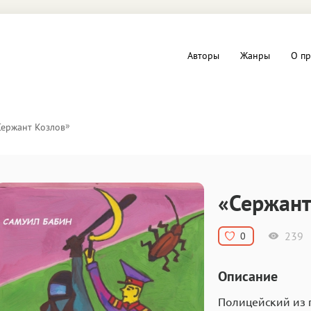
Авторы
Жанры
О пр
вы и Триллеры
Любовные романы
»
Сержант Козлов
Детское
ная литература
Документальная литератур
«Сержант
Драматургия
239
0
дство
Компьютеры и Интернет
Описание
ное
Фольклор
Полицейский из 