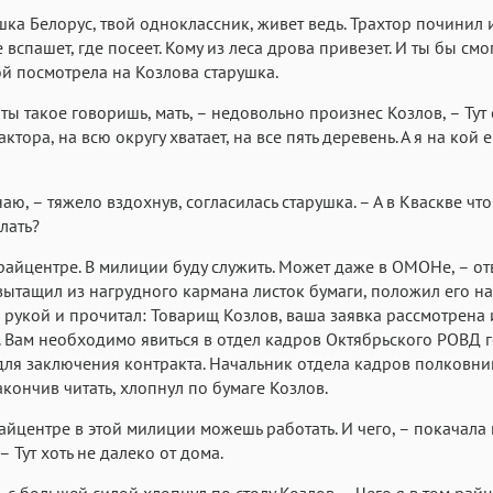
ка Белорус, твой одноклассник, живет ведь. Трахтор починил 
е вспашет, где посеет. Кому из леса дрова привезет. И ты бы смо
й посмотрела на Козлова старушка.
о ты такое говоришь, мать, – недовольно произнес Козлов, – Тут 
ктора, на всю округу хватает, на все пять деревень. А я на кой 
наю, – тяжело вздохнув, согласилась старушка. – А в Кваскве что
лать?
 райцентре. В милиции буду служить. Может даже в ОМОНе, – от
вытащил из нагрудного кармана листок бумаги, положил его на 
 рукой и прочитал: Товарищ Козлов, ваша заявка рассмотрена 
 Вам необходимо явиться в отдел кадров Октябрьского РОВД 
для заключения контракта. Начальник отдела кадров полковни
закончив читать, хлопнул по бумаге Козлов.
райцентре в этой милиции можешь работать. И чего, – покачала
– Тут хоть не далеко от дома.
 – с большей силой хлопнул по столу Козлов. – Чего я в том рай