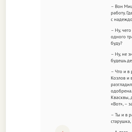
– Вон Миш
работу. Гд
с надеждо
– Ну, чег
одного тра
буду?
– Ну, не з
будешь де
– Что и в
Козлов и 
разгладил
одобрена.
Квасквы, 
«Вот», – 
– Ты и в 
старушка, 
– А, того,