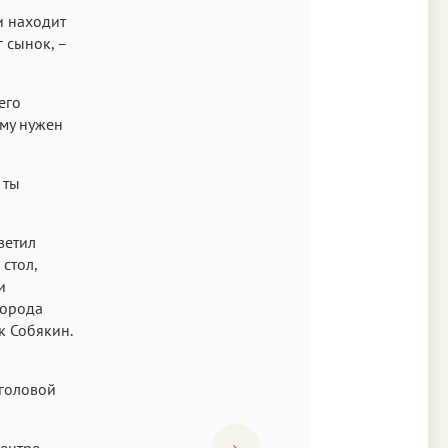
и находит
г сынок, –
его
ему нужен
 ты
ветил
стол,
и
города
к Собякин.
 головой
центре