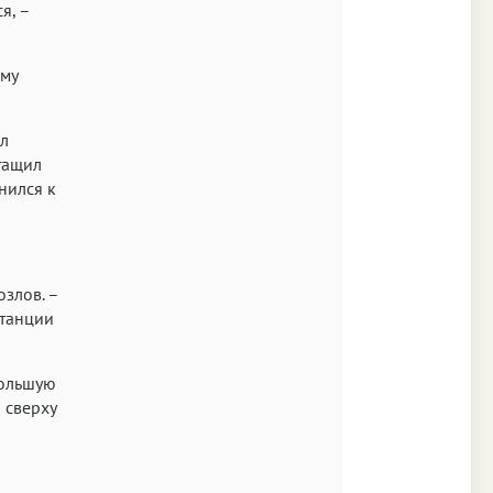
я, –
ому
ил
ытащил
нился к
озлов. –
станции
большую
 сверху