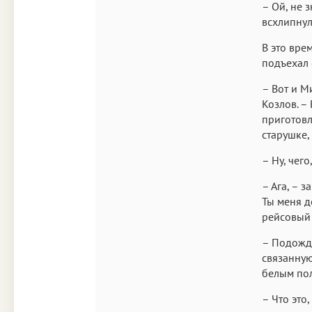
– Ой, не 
всхлипнул
В это вре
подъехал 
– Вот и М
Козлов. –
приготовл
старушке,
– Ну, чег
– Ага, – 
Ты меня д
рейсовый
– Подожди
связанную
белым пол
– Что это