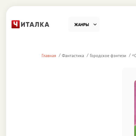
ЖАНРЫ
Фантастика
Детекти
«
Главная
Фантастика
Городское фэнтези
Приключения
Проза
Наука, Образование
Справоч
Религия и духовность
Поэзия
Юмор
Домово
Деловая литература
Старин