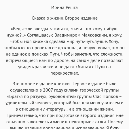
Ирина Решта
Сказка о жизни. Второе издание
Аа
Аа
Аа
Аа
«Ведь если звезды зажигают, значит это кому-нибудь
Roboto
Fira Sans
Garamond
Times
нужно?..» Соглашаясь с Владимиром Маяковским, я хочу,
Аа
Аа
Аа
чтобы моя книжка сделала мир чуть-чуть лучше. Хочу,
Аа
чтобы кто-то прочитал ее до конца, и почувствовал, что он
Iowan
SF Serif
New York
San Francisco
не одинок в поисках Пути. Чтобы заметил, что сложности,
Аа
Аа
встречающиеся нам по дороге, на самом деле позволяют
Аа
Аа
увидеть развилки и не дают сбиться с Пути на
Helvetica Neue
Georgia
Arial
Times New Roman
перекрестках.
Аа
Аа
Аа
Аа
Это второе издание книжки. Первое издание было
Menlo
SF Mono
Courier
Courier New
осуществлено в 2007 году силами творческой группы
«Братья по разуму», руководитель группы Стас Попков –
удивительный человек, который был для меня учителем и
в отношении литературы, и в отношении жизни.
Примечательно, что при подготовке второго издания мне
отчаянно захотелось изменить некоторые сказки. Посему
вышло издание дополненное и исправленное. Я буду