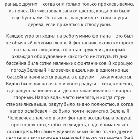
раньше других – когда они только-только проклевывались
из почек. Он чувствовал запахи цветов, когда они были
еще бутонами. Он слышал, как движутся соки внутри
дерева, если прижаться к стволу ухом.
Каждое утро он ходил на работу мимо фонтана – это был
не обычный легкомысленный фонтанчик, около которого
назначают свидания, а фонтан-труженик, который
охлаждал оборудование какого-то института. Из дна
бассейна била сотня маленьких фонтанчиков. В хорошую
погоду Зеленый Человечек видел, как в одном конце
бассейна начинается радуга, а в другом – заканчивается.
Видно было лишь начало и конец радуги – хотя, конечно,
где радуга начинается и где она заканчивается – вопрос
спорный. Напор воды часто менялся, и когда струи
становились выше, радугу было видно полностью, а когда
напор ослабевал – ее было почти незаметно. Зеленый
Человечек знал, что в этом фонтане всегда была радуга;
просто для того, чтобы ее увидеть, надо внимательно
посмотреть. Но самым удивительным было то, что другие
человечки эту радугу не замечали! Как-то раз мистер Грей