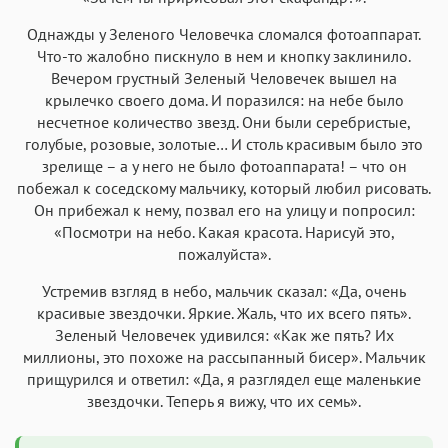
Однажды у Зеленого Человечка сломался фотоаппарат.
Что-то жалобно пискнуло в нем и кнопку заклинило.
Вечером грустный Зеленый Человечек вышел на
крылечко своего дома. И поразился: на небе было
несчетное количество звезд. Они были серебристые,
голубые, розовые, золотые… И столь красивым было это
зрелище – а у него не было фотоаппарата! – что он
побежал к соседскому мальчику, который любил рисовать.
Он прибежал к нему, позвал его на улицу и попросил:
«Посмотри на небо. Какая красота. Нарисуй это,
пожалуйста».
Устремив взгляд в небо, мальчик сказал: «Да, очень
красивые звездочки. Яркие. Жаль, что их всего пять».
Зеленый Человечек удивился: «Как же пять? Их
миллионы, это похоже на рассыпанный бисер». Мальчик
прищурился и ответил: «Да, я разглядел еще маленькие
звездочки. Теперь я вижу, что их семь».