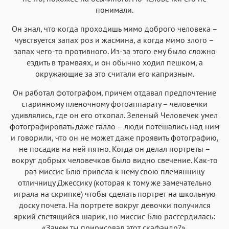
понимали.
Он знал, что когда проходишь мимо доброго человека –
чувствуется запах роз и жасмина, а когда мимо злого –
запах чего-то противного. Из-за этого ему было сложно
ездить в трамваях, и он обычно ходил пешком, а
окружающие за это считали его капризным.
Он работал фотографом, причем отдавал предпочтение
старинному пленочному фотоаппарату – человечки
удивлялись, где он его откопал. Зеленый Человечек умел
фотографировать даже галло – люди потешались над ним
и говорили, что он не может даже проявить фотографию,
не посадив на ней пятно. Когда он делал портреты –
вокруг добрых человечков было видно свечение. Как-то
раз миссис Блю привела к нему свою племянницу
отличницу Джессику (которая к тому же замечательно
играла на скрипке) чтобы сделать портрет на школьную
доску почета. На портрете вокруг девочки получился
яркий светящийся шарик, но миссис Блю рассердилась:
«Зачем ты пририсовал этот скафандр?».