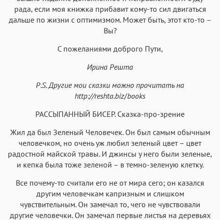
рада, если моя книжка прибавит кому-то сил двигаться
дальше по жизни с оптимизмом. Может быть, этот кто-то –
Вы?
С пожеланиями доброго Пути,
Ирина Решта
P
.
S
. Другие мои сказки можно прочитать на
http
://
reshta
.
biz
/
books
РАССЫПАННЫЙ БИСЕР. Сказка-про-зрение
Жил да был Зеленый Человечек. Он был самым обычным
человечком, но очень уж любил зеленый цвет – цвет
радостной майской травы. И джинсы у него были зеленые,
и кепка была тоже зеленой – в темно-зеленую клетку.
Все почему-то считали его не от мира сего; он казался
другим человечкам капризным и слишком
чувствительным. Он замечал то, чего не чувствовали
другие человечки. Он замечал первые листья на деревьях