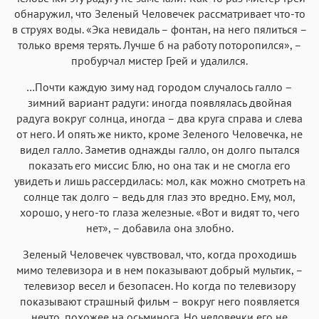
обнаружил, что Зеленый Человечек рассматривает что-то
в струях воды. «Эка невидаль – фонтан, на него пялиться –
только время терять. Лучше б на работу поторопился», –
пробурчал мистер Грей и удалился.
…Почти каждую зиму над городом случалось галло –
зимний вариант радуги: иногда появлялась двойная
радуга вокруг солнца, иногда – два круга справа и слева
от него. И опять же никто, кроме Зеленого Человечка, не
видел галло. Заметив однажды галло, он долго пытался
показать его миссис Блю, но она так и не смогла его
увидеть и лишь рассердилась: мол, как можно смотреть на
солнце так долго – ведь для глаз это вредно. Ему, мол,
хорошо, у него-то глаза железные. «Вот и видят то, чего
нет», – добавила она злобно.
Зеленый Человечек чувствовал, что, когда проходишь
мимо телевизора и в нем показывают добрый мультик, –
телевизор весел и безопасен. Но когда по телевизору
показывают страшный фильм – вокруг него появляется
нечто, похожее на осьминога. Но человечки его не