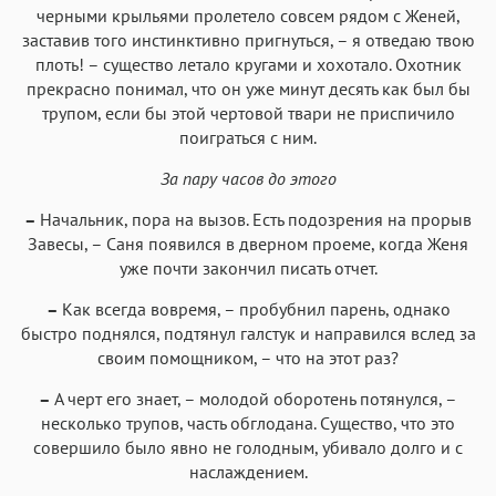
черными крыльями пролетело совсем рядом с Женей,
заставив того инстинктивно пригнуться, – я отведаю твою
плоть! – существо летало кругами и хохотало. Охотник
прекрасно понимал, что он уже минут десять как был бы
трупом, если бы этой чертовой твари не приспичило
поиграться с ним.
За пару часов до этого
–
Начальник, пора на вызов. Есть подозрения на прорыв
Завесы, – Саня появился в дверном проеме, когда Женя
уже почти закончил писать отчет.
–
Как всегда вовремя, – пробубнил парень, однако
быстро поднялся, подтянул галстук и направился вслед за
своим помощником, – что на этот раз?
–
А черт его знает, – молодой оборотень потянулся, –
несколько трупов, часть обглодана. Существо, что это
совершило было явно не голодным, убивало долго и с
наслаждением.