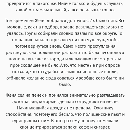
превратится в такого же. Иначе только и будешь слушать,
какой он замечательный, а все остальные говно.
Тем временем Женя добрался до трупов. Их было пять. Все
молодые, как на подбор, правда разглядеть сразу это не
удалось. Трупы собирали словно пазлы по все округе. То,
что на них напало отрезало у них по чуть-чуть, чтобы
потом вернуться вновь. Само место преступления
растянулось на полкилометра. Благо это была лесополоса
почти на выезде из города и желающих посмотреть на
происходящее не было. А то, что местные при опросе
сказали, что оттуда были слышны истошные вопли,
отбивало желание сюда соваться у вообще кого бы то ни
было.
Женя сел на пенек и принялся внимательно разглядывать
фотографии, которые сделали сотрудники на месте.
Начинающийся дождик не предавал Охотнику
спокойствия, поэтому его бесило, что полицейские пьют и
курят рядом с ним. В этот раз ему почему-то мешали
сконцентрироваться запахи кофе и сигарет.