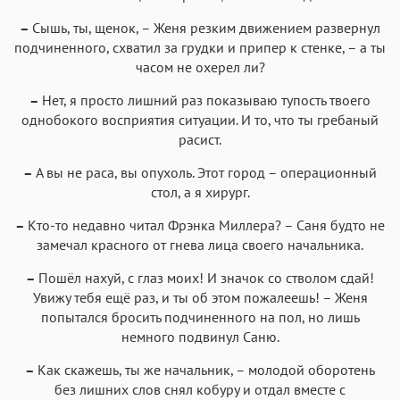
–
Сышь, ты, щенок, – Женя резким движением развернул
подчиненного, схватил за грудки и припер к стенке, – а ты
часом не охерел ли?
–
Нет, я просто лишний раз показываю тупость твоего
однобокого восприятия ситуации. И то, что ты гребаный
расист.
–
А вы не раса, вы опухоль. Этот город – операционный
стол, а я хирург.
–
Кто-то недавно читал Фрэнка Миллера? – Саня будто не
замечал красного от гнева лица своего начальника.
–
Пошёл нахуй, с глаз моих! И значок со стволом сдай!
Увижу тебя ещё раз, и ты об этом пожалеешь! – Женя
попытался бросить подчиненного на пол, но лишь
немного подвинул Саню.
–
Как скажешь, ты же начальник, – молодой оборотень
без лишних слов снял кобуру и отдал вместе с