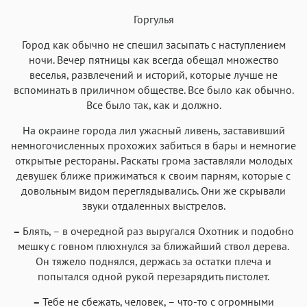
Горгулья
Аа
Аа
Аа
Аа
Город как обычно не спешил засыпать с наступлением
Roboto
Fira Sans
Garamond
Times
ночи. Вечер пятницы как всегда обещал множество
Аа
Аа
Аа
веселья, развлечений и историй, которые лучше не
Аа
вспоминать в приличном обществе. Все было как обычно.
Iowan
SF Serif
New York
San Francisco
Все было так, как и должно.
Аа
Аа
Аа
Аа
На окраине города лил ужасный ливень, заставивший
Helvetica Neue
Georgia
Arial
Times New Roman
немногочисленных прохожих забиться в бары и немногие
открытые рестораны. Раскаты грома заставляли молодых
Аа
Аа
Аа
Аа
девушек ближе прижиматься к своим парням, которые с
Menlo
SF Mono
Courier
Courier New
довольным видом переглядывались. Они же скрывали
звуки отдаленных выстрелов.
–
Блять, – в очередной раз выругался Охотник и подобно
мешку с говном плюхнулся за ближайший ствол дерева.
Он тяжело поднялся, держась за остатки плеча и
попытался одной рукой перезарядить пистолет.
–
Тебе не сбежать, человек, – что-то с огромными