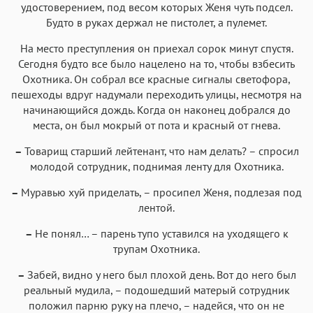
удостоверением, под весом которых Женя чуть подсел.
Будто в руках держал не пистолет, а пулемет.
На место преступления он приехал сорок минут спустя.
Сегодня будто все было нацелено на то, чтобы взбесить
Охотника. Он собрал все красные сигналы светофора,
пешеходы вдруг надумали переходить улицы, несмотря на
начинающийся дождь. Когда он наконец добрался до
места, он был мокрый от пота и красный от гнева.
–
Товарищ старший лейтенант, что нам делать? – спросил
молодой сотрудник, поднимая ленту для Охотника.
–
Муравью хуй приделать, – просипел Женя, подлезая под
лентой.
–
Не понял… – парень тупо уставился на уходящего к
трупам Охотника.
–
Забей, видно у него был плохой день. Вот до него был
реальный мудила, – подошедший матерый сотрудник
положил парню руку на плечо, – надейся, что он не