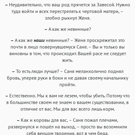
–
Неудивительно, что ваш род прячется за Завесой. Нужно
туда войти и всех перестрелять к чертовой матери, –
злобно рыкнул Женя.
–
А как же невинные?
–
А как же
наши
невинные? – Женя проскрежетал это
почти в лицо повернувшемуся Сане. – Вы и только вы
виновны в том, что происходит. Вашей расе не следует
жить.
–
То есть люди лучше? – Саня меланхолично поднял
бровь, уперев руки в боки и не давая своему начальнику
пройти.
–
Естественно. Мы к вам не лезем, чтобы убить. Потому что
в большинстве своем не знаем о вашем существовании, в
отличие от вас. Мы для вас всего лишь корм.
–
Как и коровы для вас, – Саня пожал плечами,
развернулся и пошёл на выход, – просто вы возомнили
себя венцом творения, вот в чем беда.