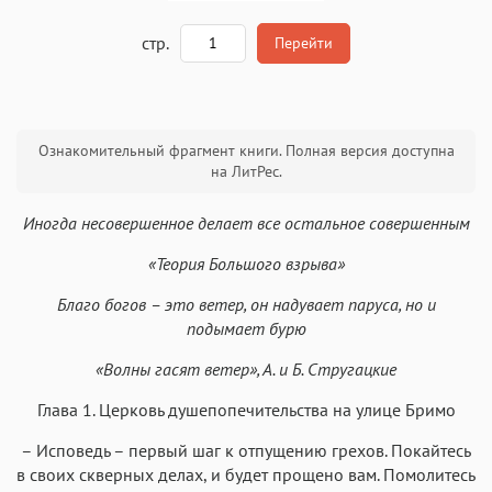
A
стр.
Перейти
Текст
Текст
Текст
Текст
Ознакомительный фрагмент книги. Полная версия доступна
на ЛитРес.
Иногда несовершенное делает все остальное совершенным
«Теория Большого взрыва»
Аа
Аа
Аа
Аа
Благо богов – это ветер, он надувает паруса, но и
Roboto
Fira Sans
Garamond
Times
подымает бурю
Аа
Аа
Аа
Аа
«Волны гасят ветер», А. и Б. Стругацкие
Iowan
SF Serif
New York
San Francisco
Глава 1. Церковь душепопечительства на улице Бримо
Аа
Аа
Аа
Аа
– Исповедь – первый шаг к отпущению грехов. Покайтесь
Helvetica Neue
Georgia
Arial
Times New Roman
в своих скверных делах, и будет прощено вам. Помолитесь