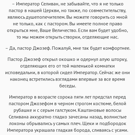
– Император Селиван, не забывайте, что я не только
пастор в нашей Церкви, но также, по совместительству,
являюсь душепопечителем. Вы можете говорить со мной
не только, как с пастором. Вы имеете полное право
открыться мне, Ваше Величество. Если вам будет удобно,
то мы можем открыть створки, отделяющие нас.
– Да, пастор Джозеф. Пожалуй, мне так будет комфортнее.
Пастор Джозеф открыл окошко и одернул алую шторку,
отделяющих его от той маленькой комнатки
исповедальни, в которой сидел Император. Сейчас же они
наконец встретились взглядами впервые за все время
беседы.
Император в возрасте сорока пяти лет предстал перед
пастором Джозефом в черном строгом костюме, белой
рубашке и с серым галстуком. Каштановые волосы
Селивана аккуратно гладко зачесаны назад, волнистые
локоны обрывались у самых плеч. Щеки и подбородок
Императора украшала гладкая борода, сливаясь с усами.