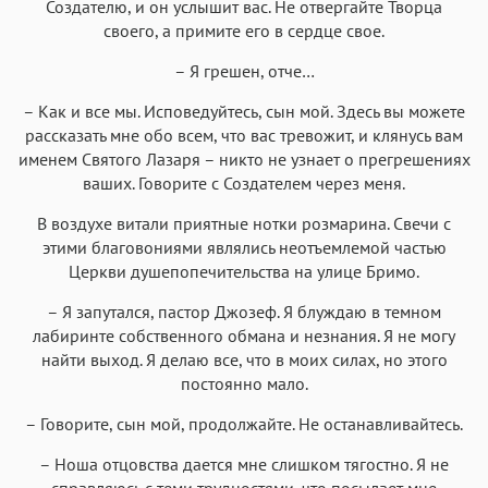
Аа
Аа
Аа
Аа
Создателю, и он услышит вас. Не отвергайте Творца
своего, а примите его в сердце свое.
Menlo
SF Mono
Courier
Courier New
– Я грешен, отче…
– Как и все мы. Исповедуйтесь, сын мой. Здесь вы можете
рассказать мне обо всем, что вас тревожит, и клянусь вам
именем Святого Лазаря – никто не узнает о прегрешениях
ваших. Говорите с Создателем через меня.
В воздухе витали приятные нотки розмарина. Свечи с
этими благовониями являлись неотъемлемой частью
Церкви душепопечительства на улице Бримо.
– Я запутался, пастор Джозеф. Я блуждаю в темном
лабиринте собственного обмана и незнания. Я не могу
найти выход. Я делаю все, что в моих силах, но этого
постоянно мало.
– Говорите, сын мой, продолжайте. Не останавливайтесь.
– Ноша отцовства дается мне слишком тягостно. Я не
справляюсь с теми трудностями, что посылает мне