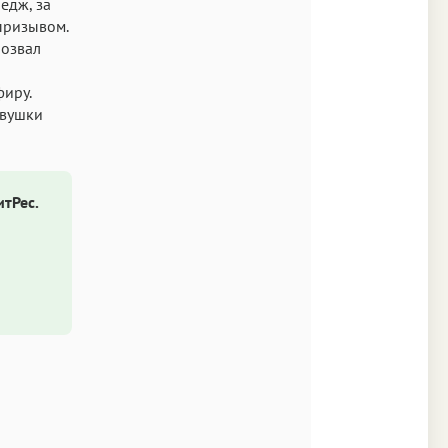
едж, за
 призывом.
позвал
фиру.
евушки
итРес.