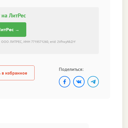
 на ЛитРес
ЛитРес →
 ООО ЛИТРЕС, ИНН 7719571260, erid: 2VfnxyNkZrY
Поделиться:
 в избранное