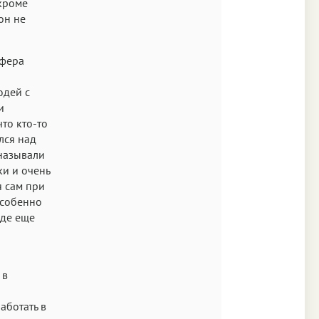
 кроме
он не
сфера
юдей с
и
что кто-то
лся над
 называли
ки и очень
я сам при
особенно
оде еще
 в
аботать в