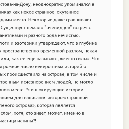
остова-на-Дону, неоднократно упоминался в
иках как некое странное, окутанное
ндами место. Некоторые даже сравнивают
 Существует немало "очевидцев" встреч с
анетянами и разного рода нечистью.
логи и эзотерики утверждают, что в глубине
я пространственно-временной разлом, некая
 или, как ее еще называют, «место силы». Что
огромное число невероятных историй о
ых происшествиях на острове, в том числе и
нственным исчезновением людей, не могло
овном месте. Эти шокирующие истории
анием для написания автором страшной
леного острова», которая является
ом, хотя, кто знает, может, именно в
частица истины?!