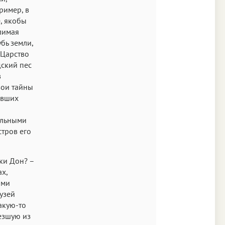
ример, в
Аа
, якобы
лимая
s New Roman
бь земли,
Аа
 Царство
SF Mono
дский пес
в
вои тайны
авших
альными
стров его
ки Дон? –
х,
ыми
узей
акую-то
езшую из