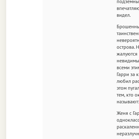
подземный
впечатляю
видел.
Брошенные
таинствен
невероятн
острова. 
жалуются 
невидимый
всеми эти
Гарри за к
любил рас
этом пуга
тем, кто 
называют
Женя с Га
однокласс
раскаленн
неразлучн