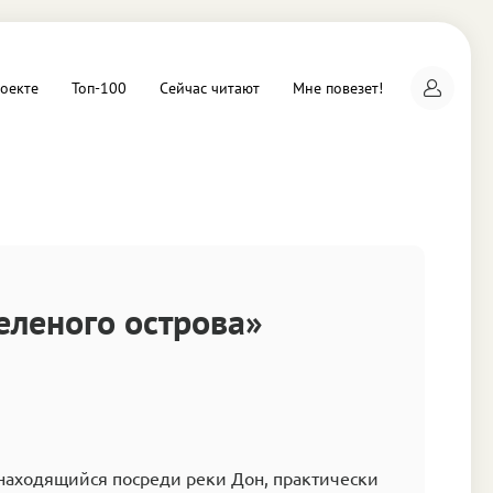
оекте
Топ-100
Сейчас читают
Мне повезет!
а
еленого острова»
 находящийся посреди реки Дон, практически