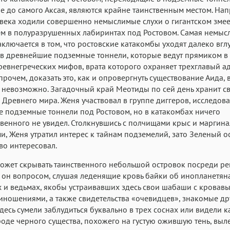
 до самого Аксая, являются крайне таинственным местом. Нап
Аа
Аа
Аа
века ходили совершенно немыслимые слухи о гигантском змее
м в полуразрушенных лабиринтах под Ростовом. Самая немыс
Helvetica Neue
Georgia
Arial
Time
аключается в том, что ростовские катакомбы уходят далеко вглу
Аа
Аа
Аа
в древнейшие подземные тоннели, которые ведут прямиком в
Menlo
Courier
Courier New
ревнегреческих мифов, врата которого охраняет трехглавый а
прочем, доказать это, как и опровергнуть существование Аида, 
невозможно. Загадочный край Меотиды по сей день хранит с
 Древнего мира. Женя участвовал в группе диггеров, исследов
 подземные тоннели под Ростовом, но в катакомбах ничего
енного не увидел. Столкнувшись с полчищами крыс и маргин
и, Женя утратил интерес к тайнам подземелий, зато Зеленый о
во интересовал.
может скрывать таинственного небольшой островок посреди ре
 он вопросом, слушая леденящие кровь байки об инопланетяна
 и ведьмах, якобы устраивавших здесь свои шабаши с кровав
ношениями, а также свидетельства «очевидцев», знакомые др
десь сумели заблудиться буквально в трех соснах или видели к
роде черного существа, похожего на густую ожившую тень, выл