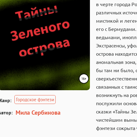
в черте города Р
различных источн
мистикой и леге
его с Бермудами.
ведьмами, инопл
Экстрасенсы, уфо
острова находитс
аномальная зона,
бы там ни было, 
сверхъестественн
связанных с таи
возникнуть на р
Городское фэнтези
Жанр:
послужили основ
Мила Сербинова
сказки «Тайны Зе
Автор:
чистейшим вымысл
фэнтези сокрыта 