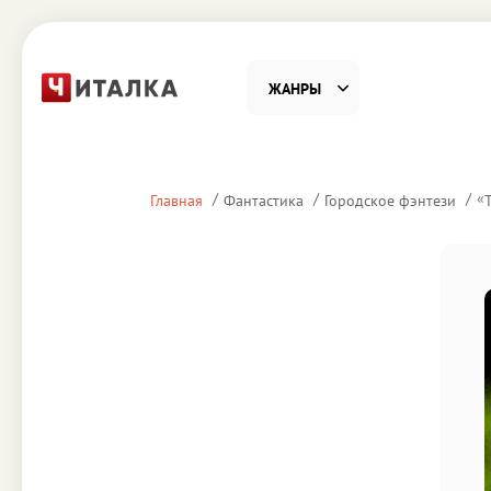
ЖАНРЫ
Фантастика
Детекти
«
Главная
Фантастика
Городское фэнтези
Приключения
Проза
Наука, Образование
Справоч
Религия и духовность
Поэзия
Юмор
Домово
Деловая литература
Старин