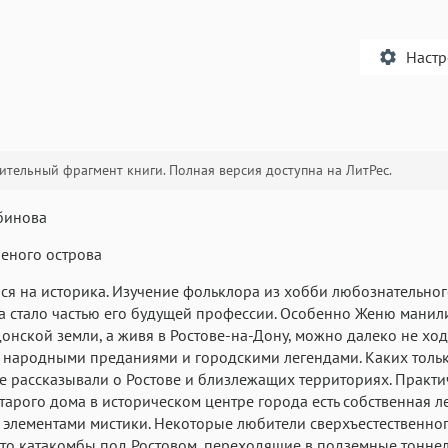
Наст
тельный фрагмент книги. Полная версия доступна на ЛитРес.
Текст
Текст
Текст
Те
бинова
еного острова
ся на историка. Изучение фольклора из хобби любознательно
 стало частью его будущей профессии. Особенно Женю манил
онской земли, а живя в Ростове-на-Дону, можно далеко не ход
Аа
Аа
Аа
 народными преданиями и городскими легендами. Каких толь
е рассказывали о Ростове и близлежащих территориях. Практи
Roboto
Fira Sans
Garamond
тарого дома в историческом центре города есть собственная л
Аа
Аа
Аа
 элементами мистики. Некоторые любители сверхъестественно
что катакомбы под Ростовом, переходящие в подземные тоннел
Iowan
SF Serif
San Francisco