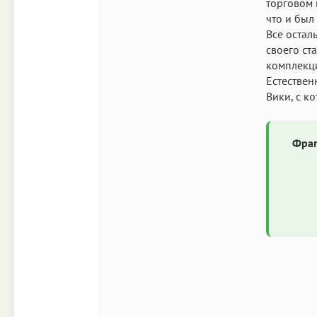
торговом 
что и был
Все остал
своего ст
комплекци
Естествен
Вики, с ко
Фраг