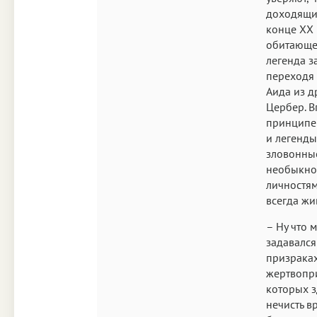
доходящие
конце ХХ 
обитающе
легенда з
переходя 
Аида из д
Цербер. В
принципе 
и легенды
зловонные
необыкнов
личностям
всегда жи
– Ну что 
задавался
призраках
жертвопри
которых з
нечисть в