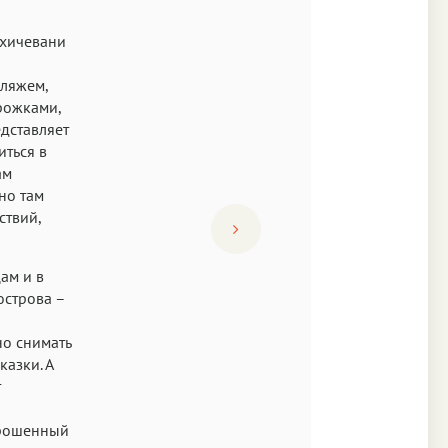
ахичевани
пляжем,
рожками,
едставляет
иться в
ам
но там
ствий,
ам и в
острова –
но снимать
азки. А
т
брошенный