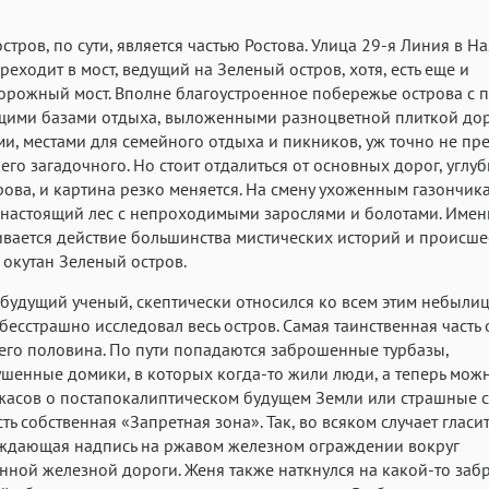
стров, по сути, является частью Ростова. Улица 29-я Линия в Н
реходит в мост, ведущий на Зеленый остров, хотя, есть еще и
рожный мост. Вполне благоустроенное побережье острова с 
щими базами отдыха, выложенными разноцветной плиткой до
и, местами для семейного отдыха и пикников, уж точно не пр
его загадочного. Но стоит отдалиться от основных дорог, углуб
рова, и картина резко меняется. На смену ухоженным газончик
настоящий лес с непроходимыми зарослями и болотами. Имен
вается действие большинства мистических историй и происше
окутан Зеленый остров.
 будущий ученый, скептически относился ко всем этим небылиц
бесстрашно исследовал весь остров. Самая таинственная часть 
его половина. По пути попадаются заброшенные турбазы,
шенные домики, в которых когда-то жили люди, а теперь мож
асов о постапокалиптическом будущем Земли или страшные ск
сть собственная «Запретная зона». Так, во всяком случает гласи
ждающая надпись на ржавом железном ограждении вокруг
ной железной дороги. Женя также наткнулся на какой-то за