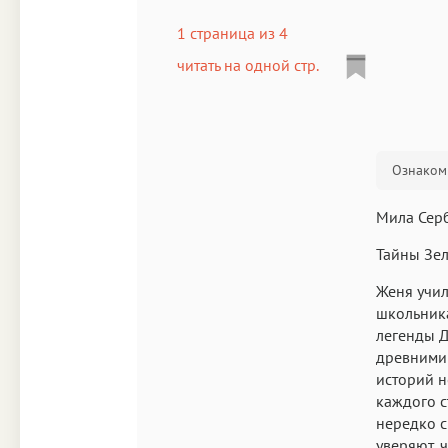
1 страница из 4
читать на одной стр.
Ознакоми
Мила Сер
Тайны Зел
Женя учил
школьника
легенды Д
древними
историй н
каждого с
нередко с
уверяют, 