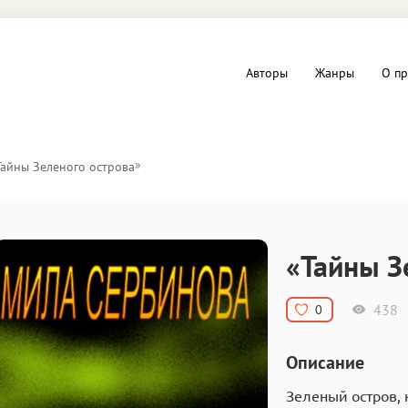
Авторы
Жанры
О пр
вы и Триллеры
Любовные романы
»
Тайны Зеленого острова
Детское
ная литература
Документальная литератур
«Тайны З
Драматургия
438
0
дство
Компьютеры и Интернет
Описание
ное
Фольклор
Зеленый остров,