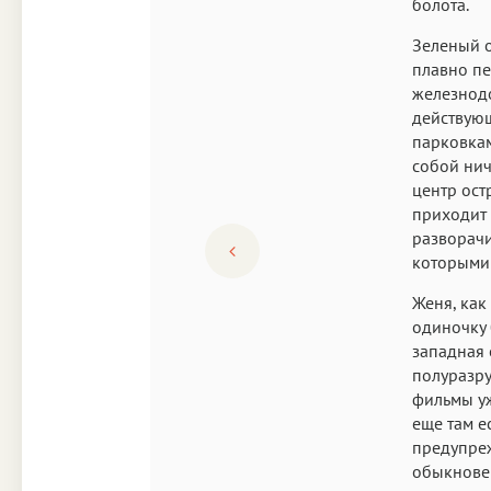
болота.
Зеленый о
плавно пе
железнодо
действую
парковкам
собой нич
центр ост
приходит 
разворачи
которыми 
Женя, как
одиночку 
западная 
полуразру
фильмы уж
еще там е
предупре
обыкновен