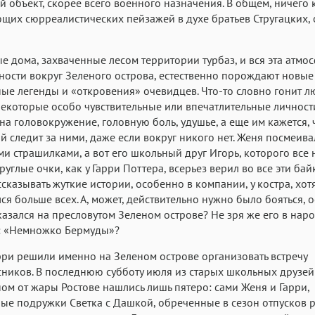
 объект, скорее всего военного назначения. В общем, ничего
щих сюрреалистических пейзажей в духе братьев Стругацких, 
 дома, захваченные лесом территории турбаз, и вся эта атмо
ности вокруг Зеленого острова, естественно порождают новые
ые легенды и «откровения» очевидцев. Что-то словно гонит л
Некоторые особо чувствительные или впечатлительные личност
на головокружение, головную боль, удушье, а еще им кажется, 
 следит за ними, даже если вокруг никого нет. Женя посмеива
ми страшилками, а вот его школьный друг Игорь, которого все
руглые очки, как у Гарри Поттера, всерьез верил во все эти бай
сказывать жуткие истории, особенно в компании, у костра, хот
лся больше всех. А, может, действительно нужно было бояться, 
оказался на пресловутом Зеленом острове? Не зря же его в нар
: «Немножко Бермуды»?
рри решили именно на Зеленом острове организовать встречу
ников. В последнюю субботу июля из старых школьных друзей
ом от жары Ростове нашлись лишь пятеро: сами Женя и Гарри,
ые подружки Светка с Дашкой, обреченные в сезон отпусков р