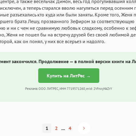
центре, а также весельчак Димон, весь год прогуливавший колл
 исключен, а теперь старался вволю нагуляться перед осенним
ьные разъехались кто куда или были заняты. Кроме того, Женя 
аршего брата Лешу, прозванного Зефиром за соответствующую
ю и ни с чем не сравнимую любовь к сладкому, особенно к зе
но, Женя не пошел бы на встречу друзей без своей любимой д
торой, как он понял, у них все всерьез и надолго.
мент закончился. Продолжение — в полной версии книги на Л
Купить на ЛитРес →
Реклама. ООО ЛИТРЕС, ИНН 7719571260, erid: 2VfnxyNkZrY
1
2
...
4