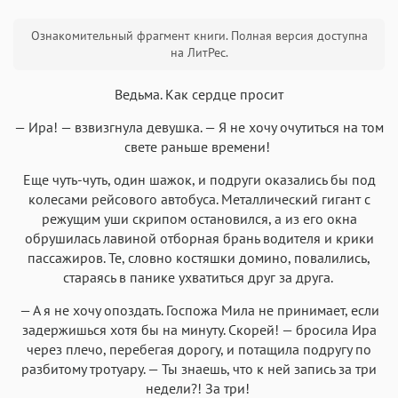
Текст
Текст
Текст
Текст
Ознакомительный фрагмент книги. Полная версия доступна
на ЛитРес.
Ведьма. Как сердце просит
— Ира! — взвизгнула девушка. — Я не хочу очутиться на том
Аа
Аа
Аа
Аа
свете раньше времени!
Roboto
Fira Sans
Garamond
Times
Еще чуть-чуть, один шажок, и подруги оказались бы под
Аа
Аа
Аа
колесами рейсового автобуса. Металлический гигант с
Аа
режущим уши скрипом остановился, а из его окна
Iowan
SF Serif
New York
San Francisco
обрушилась лавиной отборная брань водителя и крики
Аа
Аа
пассажиров. Те, словно костяшки домино, повалились,
Аа
Аа
стараясь в панике ухватиться друг за друга.
Helvetica Neue
Georgia
Arial
Times New Roman
— А я не хочу опоздать. Госпожа Мила не принимает, если
Аа
Аа
Аа
Аа
задержишься хотя бы на минуту. Скорей! — бросила Ира
Menlo
SF Mono
Courier
Courier New
через плечо, перебегая дорогу, и потащила подругу по
разбитому тротуару. — Ты знаешь, что к ней запись за три
недели?! За три!