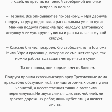
людей, но крестик на тонкой серебряной цепочке
исправно носила.
— Не знаю. Все описывают ее по-разному. — Ира дернула
подругу за руку, подгоняя, и рассказывала уже по пути: —
Мамина подруга говорила про молодую златовласую
девушку. А ее муж крутил у виска и рассказывал о жуткой
старухе.
— Классно бизнес построен. Кто свободен, тот и Госпожа
Мила. Утром красавица, вечером ее сменяет старуха, так
можно работать двадцать четыре часа в сутки.
— Ты не поняла, они ходили вместе. Вдвоем.
Подруги прошли сквозь высокую арку. Трехэтажные дома
враждебно обступили их. Глазницы огромных окон пугали
чернотой, а неестественная тишина заставила
переглянуться. Ни звука сигналящих автомобилей, ни
грохота дорожных работ, лишь щебет птиц и шелест
листвы.