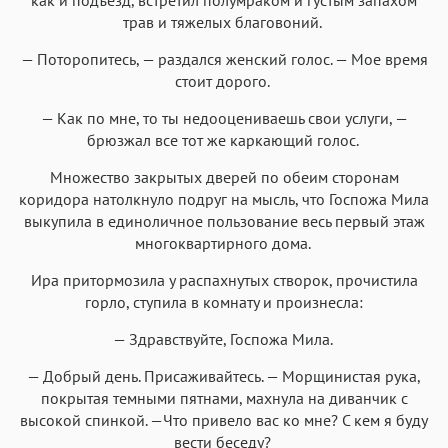
трав и тяжелых благовоний.
— Поторопитесь, — раздался женский голос. — Мое время
стоит дорого.
— Как по мне, то ты недооцениваешь свои услуги, —
брюзжал все тот же каркающий голос.
Множество закрытых дверей по обеим сторонам
коридора натолкнуло подруг на мысль, что Госпожа Мила
выкупила в единоличное пользование весь первый этаж
многоквартирного дома.
Ира притормозила у распахнутых створок, прочистила
горло, ступила в комнату и произнесла:
— Здравствуйте, Госпожа Мила.
— Добрый день. Присаживайтесь. — Морщинистая рука,
покрытая темными пятнами, махнула на диванчик с
высокой спинкой. —Что привело вас ко мне? С кем я буду
вести беседу?