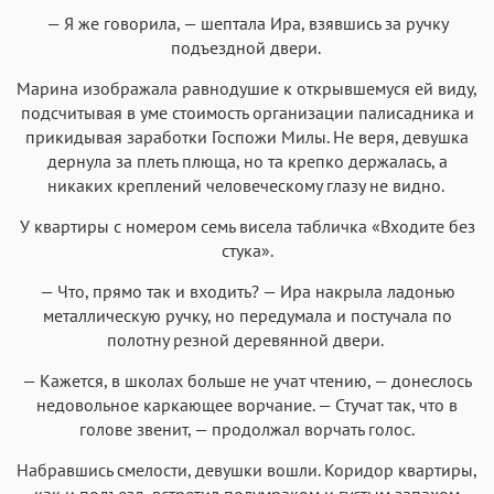
— Я же говорила, — шептала Ира, взявшись за ручку
подъездной двери.
Марина изображала равнодушие к открывшемуся ей виду,
подсчитывая в уме стоимость организации палисадника и
прикидывая заработки Госпожи Милы. Не веря, девушка
дернула за плеть плюща, но та крепко держалась, а
никаких креплений человеческому глазу не видно.
У квартиры с номером семь висела табличка «Входите без
стука».
— Что, прямо так и входить? — Ира накрыла ладонью
металлическую ручку, но передумала и постучала по
полотну резной деревянной двери.
— Кажется, в школах больше не учат чтению, — донеслось
недовольное каркающее ворчание. — Стучат так, что в
голове звенит, — продолжал ворчать голос.
Набравшись смелости, девушки вошли. Коридор квартиры,
как и подъезд, встретил полумраком и густым запахом