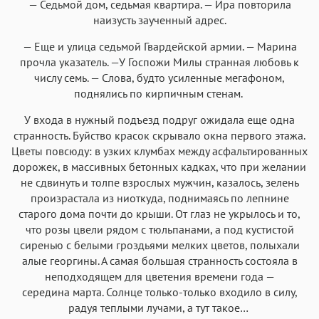
— Седьмой дом, седьмая квартира. — Ира повторила
наизусть заученный адрес.
— Еще и улица седьмой Гвардейской армии. — Марина
прочла указатель. —У Госпожи Милы странная любовь к
числу семь. — Слова, будто усиленные мегафоном,
поднялись по кирпичным стенам.
У входа в нужный подъезд подруг ожидала еще одна
странность. Буйство красок скрывало окна первого этажа.
Цветы повсюду: в узких клумбах между асфальтированных
дорожек, в массивных бетонных кадках, что при желании
не сдвинуть и толпе взрослых мужчин, казалось, зелень
произрастала из ниоткуда, поднимаясь по лепнине
старого дома почти до крыши. От глаз не укрылось и то,
что розы цвели рядом с тюльпанами, а под кустистой
сиренью с белыми гроздьями мелких цветов, полыхали
алые георгины. А самая большая странность состояла в
неподходящем для цветения времени года —
середина марта. Солнце только-только входило в силу,
радуя теплыми лучами, а тут такое…