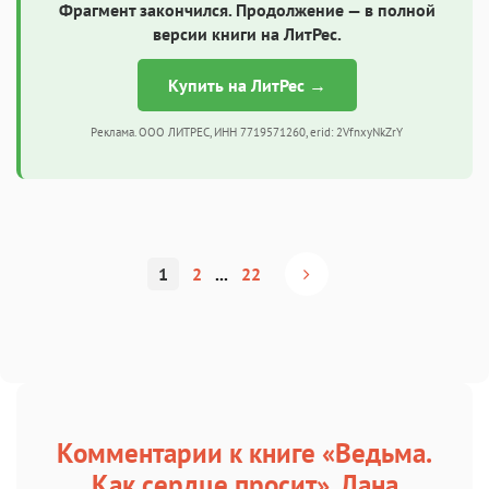
Фрагмент закончился. Продолжение — в полной
версии книги на ЛитРес.
Купить на ЛитРес →
Реклама. ООО ЛИТРЕС, ИНН 7719571260, erid: 2VfnxyNkZrY
1
2
...
22
Комментарии к книге «Ведьма.
Как сердце просит», Лана