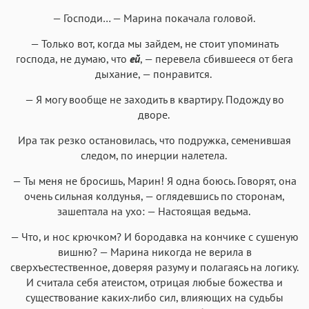
— Господи… — Марина покачала головой.
— Только вот, когда мы зайдем, не стоит упоминать
господа, не думаю, что
ей
, — перевела сбившееся от бега
дыхание, — понравится.
— Я могу вообще не заходить в квартиру. Подожду во
дворе.
Ира так резко остановилась, что подружка, семенившая
следом, по инерции налетела.
— Ты меня не бросишь, Марин! Я одна боюсь. Говорят, она
очень сильная колдунья, — оглядевшись по сторонам,
зашептала на ухо: — Настоящая ведьма.
— Что, и нос крючком? И бородавка на кончике с сушеную
вишню? — Марина никогда не верила в
сверхъестественное, доверяя разуму и полагаясь на логику.
И считала себя атеистом, отрицая любые божества и
существование каких-либо сил, влияющих на судьбы