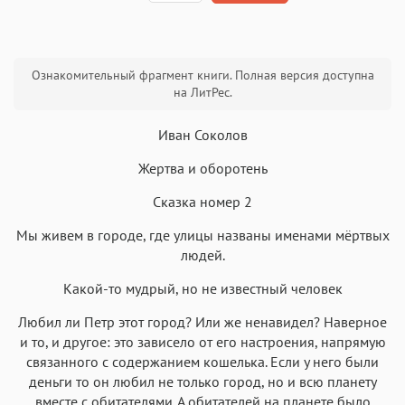
Текст
Текст
Текст
Текст
Ознакомительный фрагмент книги. Полная версия доступна
на ЛитРес.
Иван Соколов
Жертва и оборотень
Аа
Аа
Аа
Аа
Сказка номер 2
Roboto
Fira Sans
Garamond
Times
Мы живем в городе, где улицы названы именами мёртвых
Аа
Аа
Аа
Аа
людей.
Iowan
SF Serif
New York
San Francisco
Какой-то мудрый, но не известный человек
Аа
Аа
Аа
Аа
Любил ли Петр этот город? Или же ненавидел? Наверное
Helvetica Neue
Georgia
Arial
Times New Roman
и то, и другое: это зависело от его настроения, напрямую
Аа
Аа
Аа
Аа
связанного с содержанием кошелька. Если у него были
деньги то он любил не только город, но и всю планету
Menlo
SF Mono
Courier
Courier New
вместе с обитателями. А обитателей на планете было