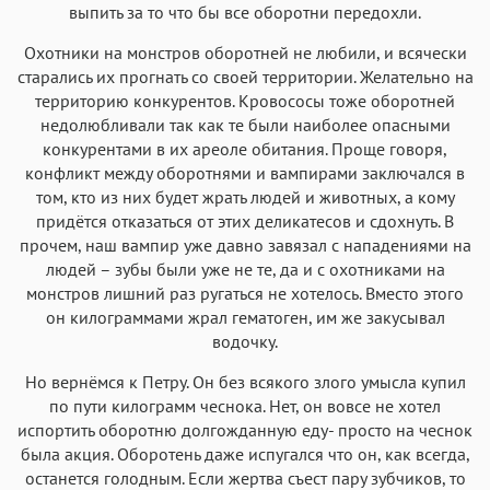
выпить за то что бы все оборотни передохли.
Охотники на монстров оборотней не любили, и всячески
старались их прогнать со своей территории. Желательно на
территорию конкурентов. Кровососы тоже оборотней
недолюбливали так как те были наиболее опасными
конкурентами в их ареоле обитания. Проще говоря,
конфликт между оборотнями и вампирами заключался в
том, кто из них будет жрать людей и животных, а кому
придётся отказаться от этих деликатесов и сдохнуть. В
прочем, наш вампир уже давно завязал с нападениями на
людей – зубы были уже не те, да и с охотниками на
монстров лишний раз ругаться не хотелось. Вместо этого
он килограммами жрал гематоген, им же закусывал
водочку.
Но вернёмся к Петру. Он без всякого злого умысла купил
по пути килограмм чеснока. Нет, он вовсе не хотел
испортить оборотню долгожданную еду- просто на чеснок
была акция. Оборотень даже испугался что он, как всегда,
останется голодным. Если жертва съест пару зубчиков, то