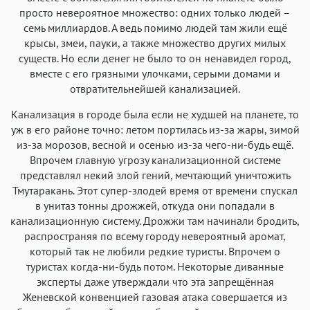
просто невероятное множество: одних только людей –
семь миллиардов. А ведь помимо людей там жили ещё
крысы, змеи, пауки, а также множество других милых
существ. Но если денег не было то он ненавидел город,
вместе с его грязными улочками, серыми домами и
отвратительнейшей канализацией.
Канализация в городе была если не худшей на планете, то
уж в его районе точно: летом портилась из-за жары, зимой
из-за морозов, весной и осенью из-за чего-ни-будь ещё.
Впрочем главную угрозу канализационной системе
представлял некий злой гений, мечтающий уничтожить
Тмутаракань. Этот супер-злодей время от времени спускал
в унитаз тонны дрожжей, откуда они попадали в
канализационную систему. Дрожжи там начинали бродить,
распространяя по всему городу невероятный аромат,
который так не любили редкие туристы. Впрочем о
туристах когда-ни-будь потом. Некоторые диванные
эксперты даже утверждали что эта запрещённая
Женевской конвенцией газовая атака совершается из