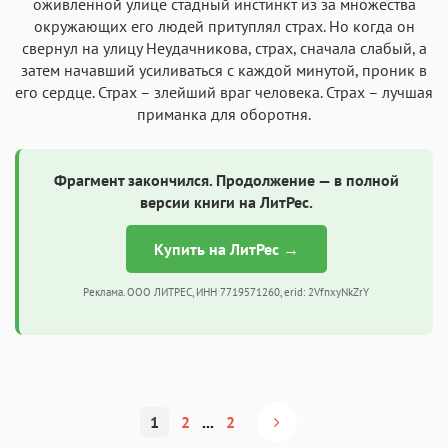
оживлённой улице стадный инстинкт из за множества
окружающих его людей притуплял страх. Но когда он
свернул на улицу Неудачникова, страх, сначала слабый, а
затем начавший усиливаться с каждой минутой, проник в
его сердце. Страх – злейший враг человека. Страх – лучшая
приманка для оборотня.
Фрагмент закончился. Продолжение — в полной
версии книги на ЛитРес.
Купить на ЛитРес →
Реклама. ООО ЛИТРЕС, ИНН 7719571260, erid: 2VfnxyNkZrY
1
2
...
2