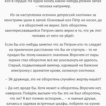
кол в сердце. На худой конец какой-нибудь резкий запах
– чеснока например.
Из-за наступления осенних депрессий охотники за
монстрами ушли в запой. Осиновый кол Пётр не носил, да
и в оборотней не верил. Зато оборотень
заинтересовавшийся Петром свято верил в то, что уж этот
человек от него не уйдёт.
Если бы кто-нибудь заметил что за Петром кто-то следует
на приличном расстоянии что бы не спугнуть – то не
придал бы этому никакого значения. Впрочем от пары
зорких глаз оборотню всё же ускользнуть не удалось.
Старый, подвыпивший вампир, куривший на балконе
электронку с ароматом крови, окликнул охотника:
– Эй дружище, это не оборотень случайно жертву нашёл?
– Да нет, вроде бы. Хотя может и оборотень. Впрочем нет,
наверное. Пойдём, выпьем что бы это не был оборотень,
что ли? Я вот помню истоорию… – и пьяные друзья,
качаясь и задевая встречные шкафы, побрели на кухню