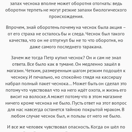
запах чеснока вполне может оборотня отогнать: ведь
оборотни терпеть не могут резкие запахи биологического
происхождения.
Впрочем, знай оборотень почему на чеснок была акция –
от его страха не осталось бы и следа. Чеснок был такого
качества, что он не отпугнул бы не то что оборотня, но
даже самого последнего таракана.
Зачем же тогда Петр купил чеснок? Он и сам не знал
ответа. Все было как в тумане. Он медленно зашёл в
магазин. Четким, размеренным шагом резким подошёл к
чесноку. И печально, но спокойно глядя на кассиршу
набрал полный пакет чеснока… Может быть он сделал это
потому что чувствовал что на него идёт охота, и жизнь его
висит на волоске. А может потому что в этом магазине
ничего кроме чеснока не было. Пусть ответ на этот вопрос
для нас навсегда останется тайною покрытой мраком. В
любом случае чеснок был, и пользы от него не было.
И все же человек чувствовал опасность. Когда он шёл по