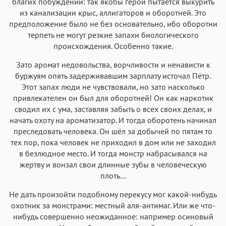
благих побуждений: так якобы герой пытается выкурить
из канализации крыс, аллигаторов и оборотней. Это
предположение было не без основательно, ибо оборотни
терпеть не могут резкие запахи биологического
происхождения. Особенно такие.
Зато аромат недовольства, ворчливости и ненависти к
буржуям опять задерживавшим зарплату источал Пётр.
Этот запах люди не чувствовали, но зато насколько
привлекателен он был для оборотней! Он как наркотик
сводил их с ума, заставляя забыть о всех своих делах, и
начать охоту на ароматизатор. И тогда оборотень начинал
преследовать человека. Он шёл за добычей по пятам то
тех пор, пока человек не приходил в дом или не заходил
в безлюдное место. И тогда монстр набрасывался на
жертву и вонзал свои длинные зубы в человеческую
плоть…
Не дать произойти подобному перекусу мог какой-нибудь
охотник за монстрами: местный аля-антимаг. Или же что-
нибудь совершенно неожиданное: например осиновый