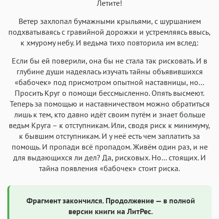
Летите!
Ветер захлопал бумажными крыльями, с шуршанием
подхватываясь с гравийной дорожки и устремляясь ввысь,
к хмурому небу. И ведьма тихо повторила им вслед:
Если бы ей поверили, она бы не стала так рисковать. И в
глубине души надеялась изучать тайны объявившихся
«бабочек» под присмотром опытной наставницы, но…
Просить Круг о помощи бессмысленно. Опять высмеют.
Теперь за помощью и наставничеством можно обратиться
лишь к тем, кто давно идёт своим путём и знает больше
ведьм Круга – к отступникам. Или, сводя риск к минимуму,
к бывшим отступникам. И у неё есть чем заплатить за
помощь. И пропади всё пропадом. Живём один раз, и не
для выдающихся ли дел? Да, рисковых. Но… стоящих. И
тайна появления «бабочек» стоит риска.
Фрагмент закончился. Продолжение — в полной
версии книги на ЛитРес.