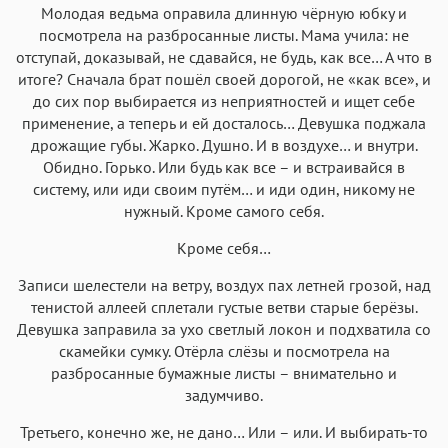
Молодая ведьма оправила длинную чёрную юбку и
посмотрела на разбросанные листы. Мама учила: не
отступай, доказывай, не сдавайся, не будь, как все… А что в
итоге? Сначала брат пошёл своей дорогой, не «как все», и
до сих пор выбирается из неприятностей и ищет себе
применение, а теперь и ей досталось… Девушка поджала
дрожащие губы. Жарко. Душно. И в воздухе… и внутри.
Обидно. Горько. Или будь как все – и встраивайся в
систему, или иди своим путём… и иди один, никому не
нужный. Кроме самого себя.
Кроме себя…
Записи шелестели на ветру, воздух пах летней грозой, над
тенистой аллеей сплетали густые ветви старые берёзы.
Девушка заправила за ухо светлый локон и подхватила со
скамейки сумку. Отёрла слёзы и посмотрела на
разбросанные бумажные листы – внимательно и
задумчиво.
Третьего, конечно же, не дано… Или – или. И выбирать-то