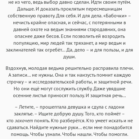
не из чего, ведь выбор давно сделан. Идти своим путём.
Дальше. И доказать проклятым пересмешницам
собственную правоту. Для себя. И для дела. «Бабочки» –
нечисть крайне опасная, и сейчас, с потерянными в
давней охоте на ведьм знаниями стародавних, она
опаснее даже бесов. Если позволить ей возродить
популяцию, мир людей так тряханет, а мир ведьм и
заклинателей так огребёт… Да, дело – и для пользы, и для
души.
Вздохнув, молодая ведьма решительно расправила плечи.
А записи… не нужны. Она и так наизусть помнит каждую
строчку – и исследовательской работы, и защитной речи.
Но они ещё могут сослужить службу. Даже увядшие
осенние листья приносят пользу. И защитная речь…
– Летите, – прошептала девушка и сдула с ладони
заклятье. – Ищите добрую душу. Того, кто поймёт –
кто
захочет
понять. Кто разберётся. Кто умеет искать и не
сдаваться. Найдите нужные руки… если мне понадобится
помощь. Чтобы узнали. Чтобы нашли. Чтобы помогли.