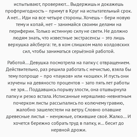
испытывают, проверяют… Выдержишь и докажешь
профпригодность – примут в Круг на испытательный срок.
А нет… Иди на все четыре стороны. Хочешь – бери новую
тему и копай, нет – занимайся своими делами на
периферии. Только истинную силу не свети. Не должно
людям знать, что известные экстрасенсы – это лишь
верхушка айсберга: те, в ком слишком мало колдовских
сил, чтобы заниматься серьёзной работой.
Работой… Девушка посмотрела на папку с отвращением.
Действительно, раз решила работать с нечистью, взяла бы
тему попроще – про «пауков» или «кошек». И пусть они
изучены на девяносто процентов – зато пять лет работы
не зря… Поддавшись порыву злости, она отшвырнула
папку и резко встала. Исписанные неряшливо-невнятным
почерком листы рассыпались по колючему гравию,
жалобно зашелестели на ветру. Словно опавшие
древесные листья – ненужные, отжившие своё. Жалко… И
хочется бережно собрать труд в папку, и… бесит до
нервной дрожи.