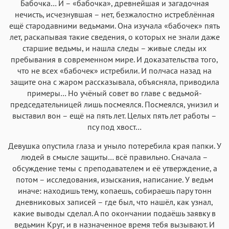
Бабочка… И – «бабочка», древнейшая и загадочная
нечисть, исчезнувшая – нет, безжалостно истреблённая
ещё стародавними ведьмами. Она изучала «бабочек» пять
лет, раскапывая такие сведения, о которых не знали даже
старшие ведьмы, и нашла следы – живые следы их
пребывания в современном мире. И доказательства того,
что не всех «бабочек» истребили. И полчаса назад на
защите она с жаром рассказывала, объясняла, приводила
примеры… Но учёный совет во главе с ведьмой-
председательницей лишь посмеялся. Посмеялся, унизил и
выставил вон – ещё на пять лет. Целых пять лет работы –
псу под хвост…
Девушка опустила глаза и уныло потеребила края папки. У
людей в смысле защиты… всё правильно. Сначала –
обсуждение темы с преподавателем и её утверждение, а
потом – исследования, изыскания, написание. У ведьм
иначе: находишь тему, копаешь, собираешь пару тонн
дневниковых записей – где был, что нашёл, как узнал,
какие выводы сделал. А по окончании подаёшь заявку в
ведьмин Круг, и в назначенное время тебя вызывают. И