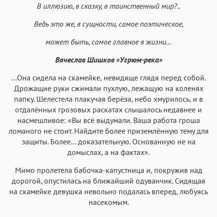
В иллюзию, в сказку, в таинственный мир?..
Аа
Аа
Аа
Аа
Ведь это же, в сущности, самое поэтическое,
Roboto
Fira Sans
Garamond
Times
может быть, самое главное в жизни…
Аа
Аа
Аа
Аа
Вячеслав Шишков «Угрюм-река»
Iowan
SF Serif
New York
San Francisco
Аа
Аа
Аа
Аа
…Она сидела на скамейке, невидяще глядя перед собой.
Дрожащие руки сжимали пухлую, лежащую на коленях
Helvetica Neue
Georgia
Arial
Times New Roman
папку. Шелестела плакучая берёза, небо хмурилось, и в
Аа
Аа
Аа
Аа
отдалённых грозовых раскатах слышалось недавнее и
насмешливое: «Вы всё выдумали. Ваша работа гроша
Menlo
SF Mono
Courier
Courier New
ломаного не стоит. Найдите более приземлённую тему для
защиты. Более… доказательную. Основанную не на
домыслах, а на фактах».
Мимо пролетела бабочка-капустница и, покружив над
дорогой, опустилась на ближайший одуванчик. Сидящая
на скамейке девушка невольно подалась вперед, любуясь
насекомым.