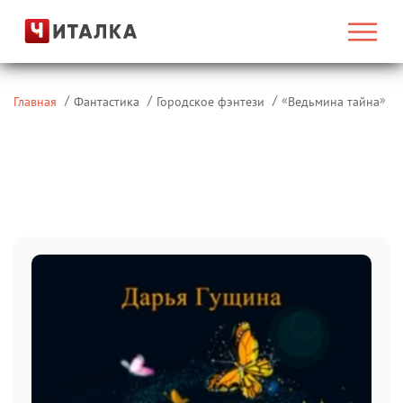
«
»
Главная
Фантастика
Городское фэнтези
Ведьмина тайна