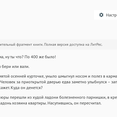
Наст
тельный фрагмент книги. Полная версия доступна на ЛитРес.
Текст
Текст
Текст
Те
ма, ну ты что? По 400 же было!
и бери или вали.
мятой осенней курточке, уныло шмыгнул носом и полез в карма
 Человек за приоткрытой дверью едва заметно улыбнулся – зап
кажет. Куда он денется?
Аа
Аа
Аа
юры перешли из худой ладони болезненного парнишки, в кре
Roboto
Fira Sans
Garamond
адонь хозяина квартиры. Насупившись, он пересчитал.
Аа
Аа
Аа
Iowan
SF Serif
San Francisco