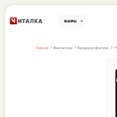
ЖАНРЫ
Фантастика
Детекти
«
Главная
Фантастика
Городское фэнтези
Приключения
Проза
Наука, Образование
Справоч
Религия и духовность
Поэзия
Юмор
Домово
Деловая литература
Старин