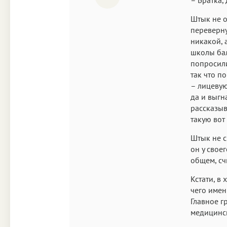
Штык не о
переверну
никакой, 
школы бал
попросили
так что п
– лицевую
да и выгн
рассказыв
такую вот
Штык не с
он у свое
общем, сч
Кстати, в
чего имен
Главное г
медицинск