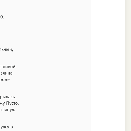
Аа
0.
s New Roman
Аа
SF Mono
льный,
астливой
озяина
ороне
рылась.
у. Пусто.
глянул.
улся в