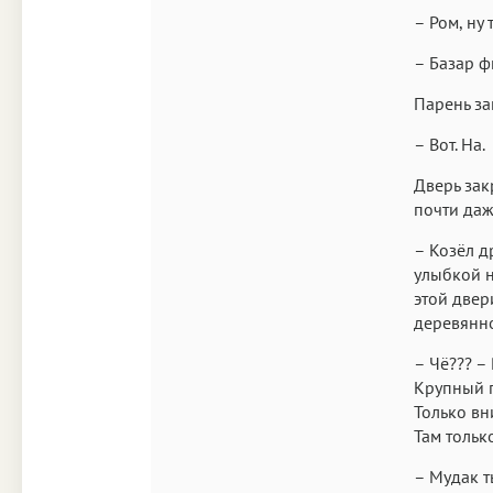
– Ром, ну
– Базар ф
Парень за
– Вот. На.
Дверь зак
почти даж
– Козёл д
улыбкой н
этой двер
деревянно
– Чё??? –
Крупный п
Только вн
Там тольк
– Мудак т