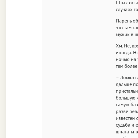
Штык оста
случаях г
Парень об
что там т
мужик в 
Хм. Не, в
иногда. Н
ночью на 
тем более
– Ломка г
дальше по
пристальн
большую ч
самую баз
разве реа
известен 
судьба и е
шпагаты в