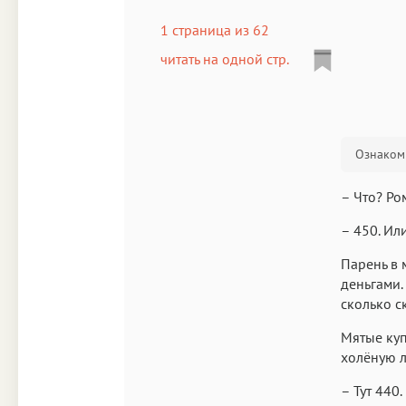
1 страница из 62
читать на одной стр.
Ознакоми
– Что? Ро
– 450. Ил
Парень в 
деньгами.
сколько с
Мятые куп
холёную л
– Тут 440.