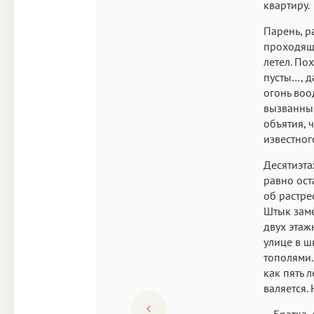
квартиру.
Парень, р
проходяще
летел. По
пусты…, д
огонь воо
вызванных
объятия, 
известног
Десятиэта
равно ост
об растре
Штык заме
двух этаж
улице в ш
тополями.
как пять 
валяется.
– Братка,