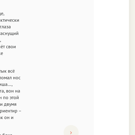
е,
актически
глаза
 гаснущий
,
ёт свои
же
тык всё
сломал нос
шиша…,
га, вон на
н по этой
ми двумя
ориентир –
к он и
 бака.