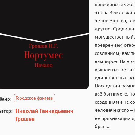
примерно так же,
что на Земле жив
человечества, в 
другие. Среди ни
могущественный. 
презрением относ
созданиям, вампи
вампиров. На это
вышли на свет и 
единственные, кт
Последний вампир
всё бы ничего, н
Городское фэнтези
Жанр:
созданиями не с
Николай Геннадьевич
человеческого – 
Автор:
Грошев
не признающих д
брань.