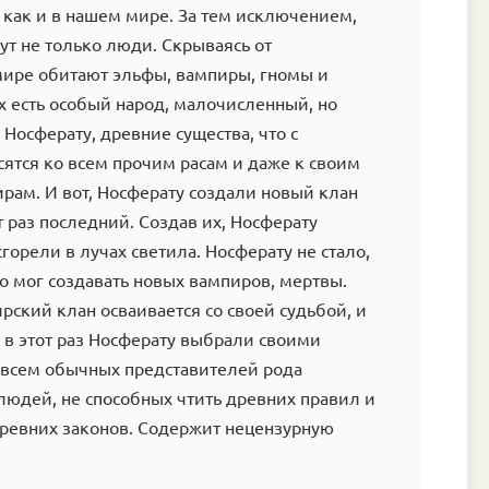
 как и в нашем мире. За тем исключением,
ут не только люди. Скрываясь от
мире обитают эльфы, вампиры, гномы и
х есть особый народ, малочисленный, но
Носферату, древние существа, что с
ятся ко всем прочим расам и даже к своим
рам. И вот, Носферату создали новый клан
т раз последний. Создав их, Носферату
сгорели в лучах светила. Носферату не стало,
о мог создавать новых вампиров, мертвы.
ский клан осваивается со своей судьбой, и
о в этот раз Носферату выбрали своими
овсем обычных представителей рода
людей, не способных чтить древних правил и
ревних законов. Содержит нецензурную