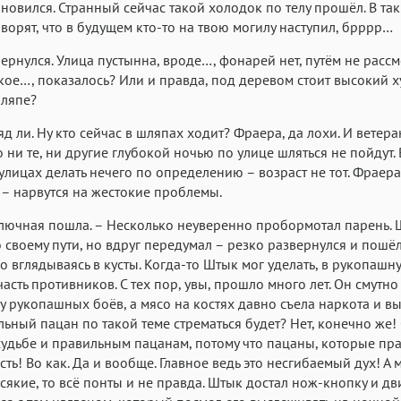
новился. Странный сейчас такой холодок по телу прошёл. В та
оворят, что в будущем кто-то на твою могилу наступил, брррр…
ернулся. Улица пустынна, вроде…, фонарей нет, путём не расс
акое…, показалось? Или и правда, под деревом стоит высокий 
шляпе?
ряд ли. Ну кто сейчас в шляпах ходит? Фраера, да лохи. И ветер
о ни те, ни другие глубокой ночью по улице шляться не пойдут.
улицах делать нечего по определению – возраст не тот. Фраер
 – нарвутся на жестокие проблемы.
лючная пошла. – Несколько неуверенно пробормотал парень. 
 своему пути, но вдруг передумал – резко развернулся и пошё
о вглядываясь в кусты. Когда-то Штык мог уделать, в рукопашн
асть противников. С тех пор, увы, прошло много лет. Он смутн
у рукопашных боёв, а мясо на костях давно съела наркота и в
льный пацан по такой теме стрематься будет? Нет, конечно же! 
судьбе и правильным пацанам, потому что пацаны, которые пр
сть! Во как. Да и вообще. Главное ведь это несгибаемый дух! А 
сякие, то всё понты и не правда. Штык достал нож-кнопку и дв