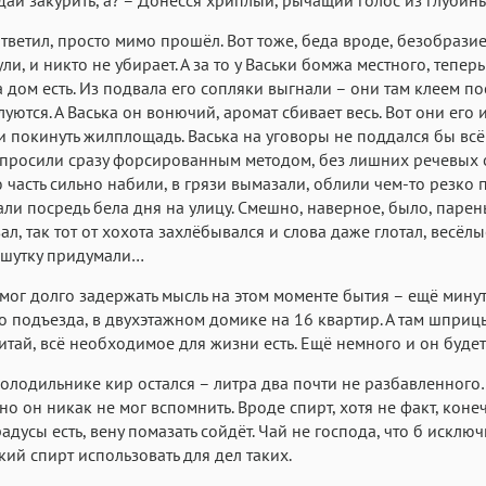
тветил, просто мимо прошёл. Вот тоже, беда вроде, безобразие
ли, и никто не убирает. А за то у Васьки бомжа местного, теперь
а дом есть. Из подвала его сопляки выгнали – они там клеем по
уются. А Васька он вонючий, аромат сбивает весь. Вот они его 
 покинуть жилплощадь. Васька на уговоры не поддался бы всё
опросили сразу форсированным методом, без лишних речевых
 часть сильно набили, в грязи вымазали, облили чем-то резко
али посредь бела дня на улицу. Смешно, наверное, было, парен
ал, так тот от хохота захлёбывался и слова даже глотал, весёлы
 шутку придумали…
мог долго задержать мысль на этом моменте бытия – ещё минут
го подъезда, в двухэтажном домике на 16 квартир. А там шприцы
итай, всё необходимое для жизни есть. Ещё немного и он будет
 холодильнике кир остался – литра два почти не разбавленного
но он никак не мог вспомнить. Вроде спирт, хотя не факт, коне
радусы есть, вену помазать сойдёт. Чай не господа, что б исклю
ий спирт использовать для дел таких.