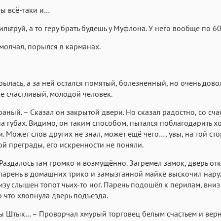
 ты всё-таки и…
Аа
Аа
Аа
ильтруй, а то геру брать будешь у Муфлона. У него вообще по 60
Helvetica Neue
Georgia
Arial
Time
молчал, порылся в карманах.
Аа
Аа
Аа
Menlo
Courier
Courier New
рылась, а за ней остался помятый, болезненный, но очень дово
е счастливый, молодой человек.
раный. – Сказал он закрытой двери. Но сказал радостно, со сч
а губах. Видимо, он таким способом, пытался поблагодарить х
и. Может слов других не знал, может ещё чего…, увы, на той ст
й преграды, его искренности не поняли.
 Раздалось там громко и возмущённо. Загремел замок, дверь отк
арень в домашних трико и замызганной майке выскочил наруж
изу слышен топот чьих-то ног. Парень подошёл к перилам, вниз 
о что хлопнула дверь подъезда.
ы Штык… – Проворчал хмурый торговец белым счастьем и верн