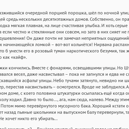
азжившийся очередной порцией порошка, шёл по ночной улиц
й средь нескольких десятиэтажных домов. Собственно, он пр
ходка мягкая плавная, на лице счастливая улыбка. И хоть серые 
а если честно и стеклянные они совсем, но зато в них сияет не
душевления! Он даже почти не замечал неприятных ощущений
 начинающейся ломкой – вот-вот кольнётся! Нирвана распахн
что б унести его в розовый туман наркотического безумия, так 
о как «кайф».
жки кончились. Вместе с фонарями, освещавшими улицы. Но Ш
авался весел, даже насвистывал – пока не запнулся и едва не 
скавшийся асфальт улицы. Небо тучами затянуто, невидно ни 
р, перестав насвистывать – осмотрелся. Вроде не заблудился. А
ном доме, с коего половина штукатурки осыпалась ещё когда о
колу ходил. Давно то было…, ага, нам сюда, налево. Между эти
 Потом мимо перевёрнутого мусорного бака. Хороший кстати 
лет назад пьяные школьники на выпускном балу перевернули, та
 Не хочет никто его убирать…
 дай закурить, а? – Донёсся хриплый, рычащий голос из глубины