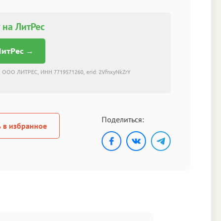
 на ЛитРес
ЛитРес →
 ООО ЛИТРЕС, ИНН 7719571260, erid: 2VfnxyNkZrY
Поделиться:
 в избранное