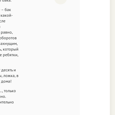
 – бак
 какой-
сле
и
 равно,
 оборотов
 пахнущим,
ь, который
е ребятки,
 десять и
, ложка, в
 дома!
…, только
чно.
чительно