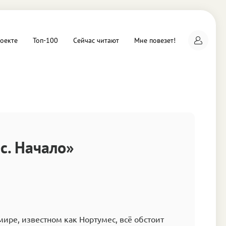
оекте
Топ-100
Сейчас читают
Мне повезет!
а
с. Начало»
ире, известном как Нортумес, всё обстоит