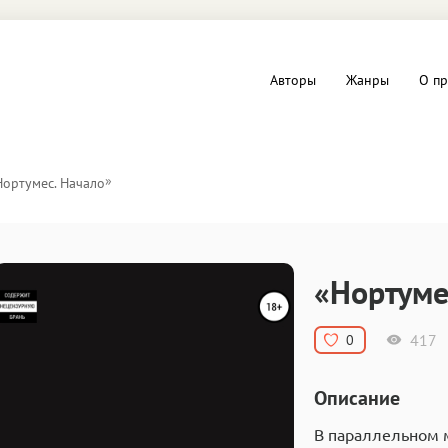
Авторы
Жанры
О пр
вы и Триллеры
Любовные романы
»
Нортумес. Начало
Детское
ная литература
Документальная литератур
«Нортуме
Драматургия
417
0
дство
Компьютеры и Интернет
Описание
ное
Фольклор
В параллельном м