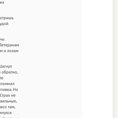
ких
мотришь
худой
аны
 Ветеранам
ам и лохам
Шагнул
л обратно,
ую
о помнил
ыпивка. Но
Страх не
авильные,
мясо там,
инулся