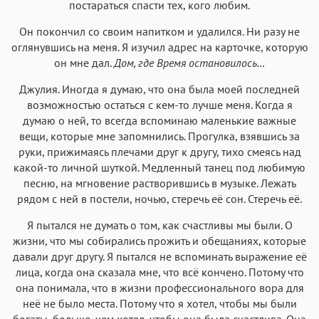
постараться спасти тех, кого любим.
Он покончил со своим напитком и удалился. Ни разу не
оглянувшись на меня. Я изучил адрес на карточке, которую
он мне дал.
Дом, где Время остановилось…
Джулия. Иногда я думаю, что она была моей последней
возможностью остаться с кем-то лучше меня. Когда я
думаю о ней, то всегда вспоминаю маленькие важные
вещи, которые мне запомнились. Прогулка, взявшись за
руки, прижимаясь плечами друг к другу, тихо смеясь над
какой-то личной шуткой. Медленный танец под любимую
песню, на мгновение растворившись в музыке. Лежать
рядом с ней в постели, ночью, стеречь её сон. Стеречь её.
Я пытался не думать о том, как счастливы мы были. О
жизни, что мы собирались прожить и обещаниях, которые
давали друг другу. Я пытался не вспоминать выражение её
лица, когда она сказала мне, что всё кончено. Потому что
она понимала, что в жизни профессионального вора для
неё не было места. Потому что я хотел, чтобы мы были
богаты, больше, чем хотел, чтобы она была счастлива. Она