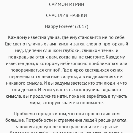
САЙМОН Р. ГРИН
СЧАСТЛИВ НАВЕКИ
Happy Forever (2017)
Каждому известна улица, где ему становится не по себе.
Аа
Аа
Аа
Аа
Где свет от уличных ламп кисл и затхл, словно прогорклый
Roboto
Fira Sans
Garamond
Times
мёд. Где тени слишком глубоки, слишком темны и
Аа
Аа
Аа
подкрадываются к вам, когда вы не смотрите. Каждому
Аа
известен дом, к которому небезопасно приближаться или
Iowan
SF Serif
New York
San Francisco
поворачиваться спиной. Где в ярко светящихся окнах
Аа
Аа
перемещаются неясные силуэты, а в их движениях нет
Аа
Аа
никакого смысла. И вы задумываетесь: кто эти люди и что
Helvetica Neue
Georgia
Arial
Times New Roman
они делают. И если у вас есть хоть крупица здравого
Аа
Аа
Аа
Аа
смысла, вы продолжите идти, пока не вернётесь в ту часть
мира, которую знаете и понимаете.
Menlo
SF Mono
Courier
Courier New
Проблема городов в том, что они просто слишком
большие. Потребности и стремления людей расширяются,
заполняя доступное пространство и все скрытые
болезненные тайны их сердец вырываются на волю и