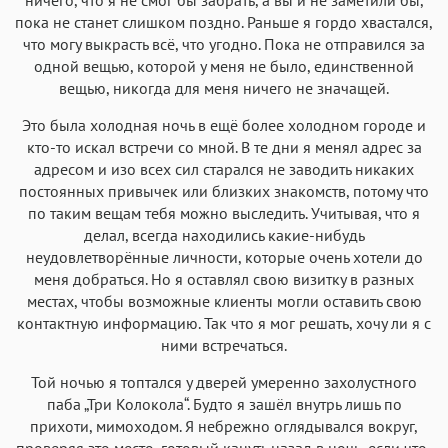
пока не станет слишком поздно. Раньше я гордо хвастался,
что могу выкрасть всё, что угодно. Пока не отправился за
одной вещью, которой у меня не было, единственной
вещью, никогда для меня ничего не значащей.
Это была холодная ночь в ещё более холодном городе и
кто-то искал встречи со мной. В те дни я менял адрес за
адресом и изо всех сил старался не заводить никаких
постоянных привычек или близких знакомств, потому что
по таким вещам тебя можно выследить. Учитывая, что я
делал, всегда находились какие-нибудь
неудовлетворённые личности, которые очень хотели до
меня добраться. Но я оставлял свою визитку в разных
местах, чтобы возможные клиенты могли оставить свою
контактную информацию. Так что я мог решать, хочу ли я с
ними встречаться.
Той ночью я топтался у дверей умеренно захолустного
паба „Три Колокола“. Будто я зашёл внутрь лишь по
прихоти, мимоходом. Я небрежно оглядывался вокруг,
проверяя это место, готовый кануть назад в ночь, если что-