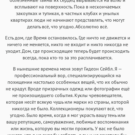
всплывают на поверхность. Пока в нескончаемых
закоулках и тупиках, в частных клубах и унылых
квартирах люди не начинают представлять, что могут
делать всё, что угодно. Абсолютно всё.
Есть дом, где Время остановилось. Где ничто не движется и
ничего не меняется, никто не входит и никто никогда не
уходит. Дом, где происходящее теперь будет происходить
всегда, пока кто-то за это расплачивается.
В нынешние времена меня зовут Гидеон Сейбл. Я —
профессиональный вор, специализирующийся на
похищении настолько особенных вещей, что их обычно
не крадут. Вроде призрачных одежд или фотографии ещё
не произошедшего события. Куклы чревовещателя,
которая несёт всякую чушь или марки из страны, которой
никогда не было. Коллекционеры покупают всё, что
угодно. Было время, когда я мог украсть вашу тень или
вашу репутацию, самоуважение, любимые воспоминания
или жизнь, которую вы могли прожить. У вас не было
ничего, что я не смог бы забрать, а вы и не заметили бы,