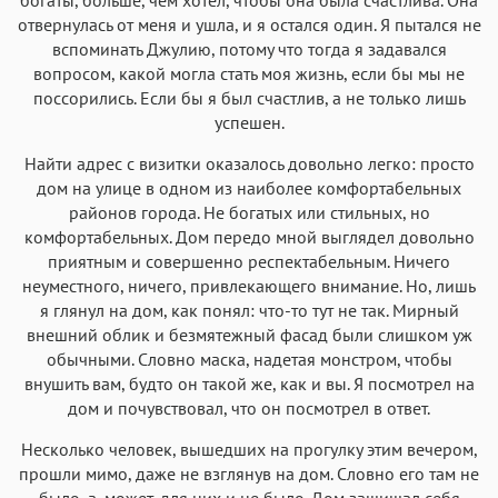
отвернулась от меня и ушла, и я остался один. Я пытался не
вспоминать Джулию, потому что тогда я задавался
вопросом, какой могла стать моя жизнь, если бы мы не
поссорились. Если бы я был счастлив, а не только лишь
успешен.
Найти адрес с визитки оказалось довольно легко: просто
дом на улице в одном из наиболее комфортабельных
районов города. Не богатых или стильных, но
комфортабельных. Дом передо мной выглядел довольно
приятным и совершенно респектабельным. Ничего
неуместного, ничего, привлекающего внимание. Но, лишь
я глянул на дом, как понял: что-то тут не так. Мирный
внешний облик и безмятежный фасад были слишком уж
обычными. Словно маска, надетая монстром, чтобы
внушить вам, будто он такой же, как и вы. Я посмотрел на
дом и почувствовал, что он посмотрел в ответ.
Несколько человек, вышедших на прогулку этим вечером,
прошли мимо, даже не взглянув на дом. Словно его там не
было, а, может, для них и не было. Дом защищал себя