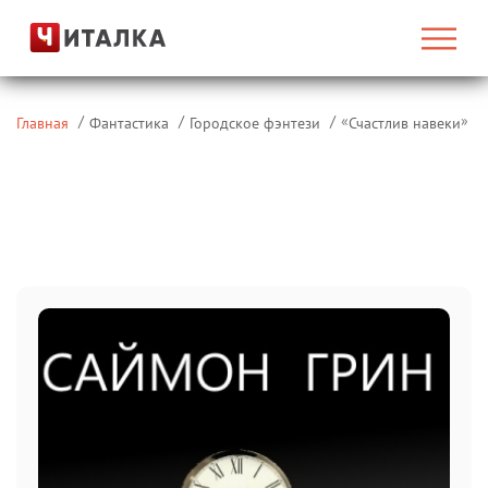
«
»
Главная
Фантастика
Городское фэнтези
Счастлив навеки