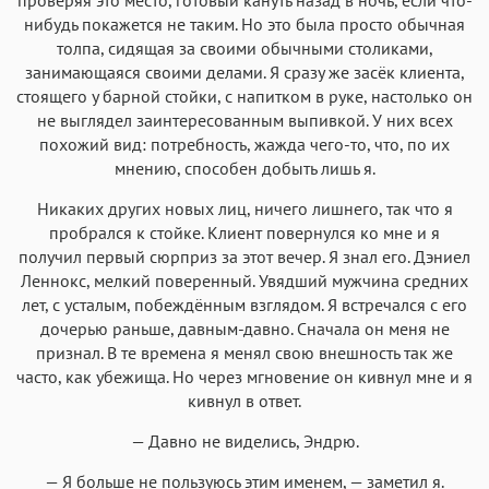
нибудь покажется не таким. Но это была просто обычная
толпа, сидящая за своими обычными столиками,
занимающаяся своими делами. Я сразу же засёк клиента,
стоящего у барной стойки, с напитком в руке, настолько он
не выглядел заинтересованным выпивкой. У них всех
похожий вид: потребность, жажда чего-то, что, по их
мнению, способен добыть лишь я.
Никаких других новых лиц, ничего лишнего, так что я
пробрался к стойке. Клиент повернулся ко мне и я
получил первый сюрприз за этот вечер. Я знал его. Дэниел
Леннокс, мелкий поверенный. Увядший мужчина средних
лет, с усталым, побеждённым взглядом. Я встречался с его
дочерью раньше, давным-давно. Сначала он меня не
признал. В те времена я менял свою внешность так же
часто, как убежища. Но через мгновение он кивнул мне и я
кивнул в ответ.
— Давно не виделись, Эндрю.
— Я больше не пользуюсь этим именем, — заметил я.