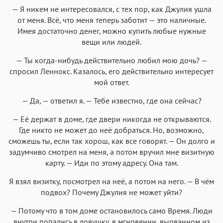
— Я никем не интересовался, с тех пор, как Джулия ушла
от меня. Всё, что меня теперь заботит — это наличные.
Имея достаточно денег, можно купить любые нужные
вещи или людей.
— Ты когда-нибудь действительно любил мою дочь? —
спросил Леннокс. Казалось, его действительно интересует
мой ответ.
— Да, — ответил я. — Тебе известно, где она сейчас?
— Её держат в доме, где двери никогда не открываются.
Где никто не может до неё добраться. Но, возможно,
сможешь ты, если так хорош, как все говорят. — Он долго и
задумчиво смотрел на меня, а потом вручил мне визитную
карту. — Иди по этому адресу. Она там.
Я взял визитку, посмотрел на неё, а потом на него. — В чём
подвох? Почему Джулия не может уйти?
— Потому что в том доме остановилось само Время. Люди
внутри попались в ловушку, в мгновении, вырванном из