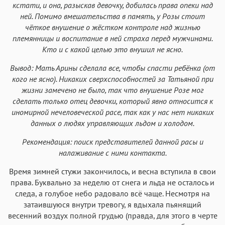
кстати, и она, разыскав девочку, добилась права опеки над
ней. Помимо вмешательства в память, у Розы стоит
чёткое внушение о жёстком контроле над жизнью
племянницы и воспитание в ней страха перед мужчинами.
Кто и с какой целью это внушил не ясно.
Вывод: Мать Арины сделала все, чтобы спасти ребёнка (от
кого не ясно). Никаких сверхспособностей за Татьяной при
жизни замечено не было, так что внушение Розе мог
сделать только отец девочки, который явно относится к
иномирной нечеловеческой расе, так как у нас нет никаких
данных о людях управляющих льдом и холодом.
Рекомендация: поиск представителей данной расы и
налаживание с ними контакта.
Время зимней стужи закончилось, и весна вступила в свои
права. Буквально за неделю от снега и льда не осталось и
следа, а голубое небо радовало всё чаще. Несмотря на
затаившуюся внутри тревогу, я вдыхала пьянящий
весенний воздух полной грудью (правда, для этого в черте