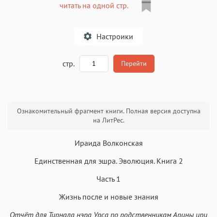
читать на одной стр.
Настроики
A
стр.
Перейти
Текст
Текст
Текст
Текст
Ознакомительный фрагмент книги. Полная версия доступна
на ЛитРес.
Ираида Волконская
Единственная для эшра. Эволюция. Книга 2
Аа
Аа
Аа
Аа
Часть 1
Roboto
Fira Sans
Garamond
Times
Жизнь после и новые знания
Аа
Аа
Аа
Аа
Отчёт для Тирнала нэра Урса по родственникам Арины ири
Iowan
SF Serif
New York
San Francisco