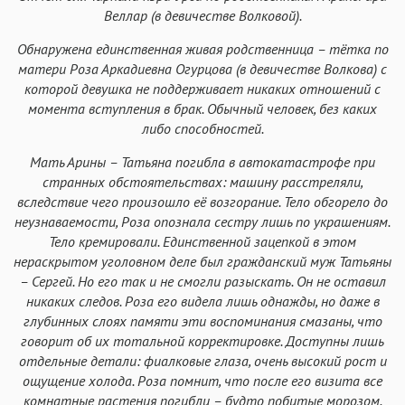
Веллар (в девичестве Волковой).
Аа
Аа
Аа
Аа
Обнаружена единственная живая родственница – тётка по
Helvetica Neue
Georgia
Arial
Times New Roman
матери Роза Аркадиевна Огурцова (в девичестве Волкова) с
Аа
Аа
Аа
Аа
которой девушка не поддерживает никаких отношений с
момента вступления в брак. Обычный человек, без каких
Menlo
SF Mono
Courier
Courier New
либо способностей.
Мать Арины – Татьяна погибла в автокатастрофе при
странных обстоятельствах: машину расстреляли,
вследствие чего произошло её возгорание. Тело обгорело до
неузнаваемости, Роза опознала сестру лишь по украшениям.
Тело кремировали. Единственной зацепкой в этом
нераскрытом уголовном деле был гражданский муж Татьяны
– Сергей. Но его так и не смогли разыскать. Он не оставил
никаких следов. Роза его видела лишь однажды, но даже в
глубинных слоях памяти эти воспоминания смазаны, что
говорит об их тотальной корректировке. Доступны лишь
отдельные детали: фиалковые глаза, очень высокий рост и
ощущение холода. Роза помнит, что после его визита все
комнатные растения погибли – будто побитые морозом.