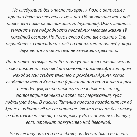
На следующий день после похорон, к Розе с вопросами
пришли двое неизвестных мужчин. Об их внешности у неё
тоже нет никаких воспоминаний (пустота). Они пытались
выяснить все подробности последних месяцев жизни её
покойной сестры. Но Розе нечего было им сказать. Они
периодически приходили к ней на протяжении последующих
двух лет, но так ничего не выяснив, перестали.
Лишь через четыре года Роза получила заказное письмо от
своей покойной сестры (отсроченная доставка), в котором
находились: свидетельство о рождении Арины, копия
свидетельства о Крещении (оригинал она положила в кулёк
с младенцем, когда подкинула её в дом малютки),
фотография ребёнка и адрес госучереждения, куда
подкинула дочь. В письме Татьяна просила позаботиться об
Арине и забрать её на воспитание. Также в письме был номер
её банковского счета, к которому у Розы появится доступ,
если оформит опекунство над девочкой.
Роза сестру никогда не любила, но деньги были ей очень