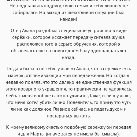
Но подставлять подругу, свою семью и себя лично я не
собиралась. Но выход из щекотливой ситуации был
найден!
Отец Алана раздобыл специальное устройство в виде
серёжки, которое искажает передачу сигнала жучка
расположенного в серьге обручения, которой я
обзавелась ещё на новогоднем балу одиннадцать лет
назад.
Тогда я была в не себя, узнав от Алана, что в серёжке есть
маячок, отслеживающий мои передвижения. Но когда я
недавно поняла, что это далеко не единственная функция
этого коварного украшения, то практически не удивилась.
Сейчас меня вообще сложно удивить. Даже, если я узнаю,
что меня хотел убить лично Повелитель, то приму это чуть
ли не как должное. Главное сейчас, не падать духом и
постараться выжить.
К моему великому счастью подобную серёжку он передал
и для Марты (иначе затея не имела бы смысла).