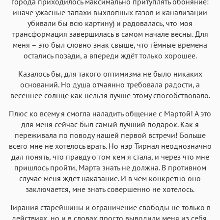
города приходилось максимально притуплять обоняние:
иначе ужасные запахи выхлопных газов и канализации
убивали бы всю картину) и радовалась, что моя
трансформация завершилась в самом начале весны. Для
меня – это был словно знак свыше, что тёмные времена
остались позади, а впереди ждёт только хорошее.
Казалось бы, для такого оптимизма не было никаких
оснований. Но душа отчаянно требовала радости, а
весеннее солнце как нельзя лучше этому способствовало.
Плюс ко всему я смогла наладить общение с Мартой! А это
для меня сейчас был самый лучший подарок. Как я
переживала по поводу нашей первой встречи! Больше
всего мне не хотелось врать. Но нэр Тирнал неоднозначно
дал понять, что правду о том кем я стала, и через что мне
пришлось пройти, Марта знать не должна. В противном
случае меня ждёт наказание. И в чём конкретно оно
заключается, мне знать совершенно не хотелось.
Тирания старейшины и ограничение свободы не только в
действиях, но и в словах просто выводили меня из себя.