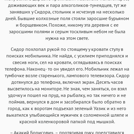
доживающих век и пара алкоголиков-тунеядцев, тут же
занявших у Сидора, стольник и исчезнув на несколько
дней. Бывшие колхозные поля стояли заросшие бурьяном
и борщевиком. Похоже, никому эта деревня с ее
заросшими полями и серым тоскливым небом не была
нужна на этом свете.
Сидор похлопал рукой по стоящему у кровати стулу в
поисках мобильника. Не найдя, с усилием приподнялся и
свесив ноги, сел на кровати, оглядываясь в поисках
телефона. Наконец- то он увидел его. Мобильник лежал на
тумбочке возле старенького, лампового телевизора. Сидор
дотянулся до телефона, включил экран. Десять часов
высветилось на мониторе. Не зная, чем заняться, он взял
удочку и пошел на пруд, на рыбалку, но так ничего и не
поймав, вернулся в дом и засобирался было обратно в
город, как к воротам подъехал зеленый Уазик и из него
выкатился улыбающийся мужичек в соломенной шляпе и
красной коленкоровой папкой под мышкой.
– Акакий Борисович, – протягивая руку, представился