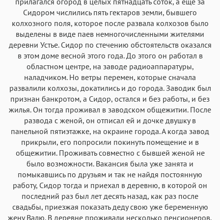
Аа
Аа
Аа
прилагался огород в целых пятнадцать соток, а еще за
Аа
Сидором числились пять гектаров земли, бывшего
Iowan
SF Serif
New York
San Francisco
колхозного поля, которое после развала колхозов было
Аа
Аа
выделены в виде паев немногочисленными жителями
Аа
Аа
деревни Устье. Сидор по стечению обстоятельств оказался
Helvetica Neue
Georgia
Arial
Times New Roman
в этом доме весной этого года. До этого он работал в
Аа
Аа
Аа
Аа
областном центре, на заводе радиоаппаратуры,
наладчиком. Но ветры перемен, которые сначала
Menlo
SF Mono
Courier
Courier New
развалили колхозы, докатились и до города. Заводик был
признан банкротом, а Сидор, остался и без работы, и без
жилья. Он тогда проживал в заводском общежитии. После
развода с женой, он отписал ей и дочке двушку в
панельной пятиэтажке, на окраине города. А когда завод
прикрыли, его попросили покинуть помещение и в
общежитии. Проживать совместно с бывшей женой не
было возможности. Вакансия была уже занята и
помыкавшись по друзьям и так не найдя постоянную
работу, Сидор тогда и приехал в деревню, в которой он
последний раз был лет десять назад, как раз после
свадьбы, приезжая показать деду свою уже беременную
жену Валю. В деревне проживали несколько пенсионеров,