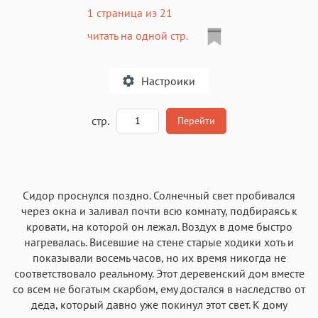
1 страница из 21
читать на одной стр.
Настроики
A
стр.
Перейти
Текст
Текст
Текст
Текст
Сидор проснулся поздно. Солнечный свет пробивался
через окна и заливал почти всю комнату, подбираясь к
кровати, на которой он лежал. Воздух в доме быстро
нагревалась. Висевшие на стене старые ходики хоть и
показывали восемь часов, но их время никогда не
соответствовало реальному. Этот деревенский дом вместе
Аа
Аа
Аа
Аа
со всем не богатым скарбом, ему достался в наследство от
Roboto
Fira Sans
Garamond
Times
деда, который давно уже покинул этот свет. К дому