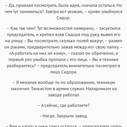
– Да, приехал посмотреть. Была идея, сначала остаться. Но
чем тут заниматься? Завтра вот уезжаю, – криво улыбнулся
Сидор.
– Как так чем? Тут возможностей немерено, – засуетился
председатель, и крепко взяв Сидора под руку, вывел его
на улицу. – Вы посмотрите, сколько полей вокруг, – развел
он руками, предварительно зажав между ног свою папку. –
«А работать на них не кому», – сказал он обреченно, и
первый раз улыбка пропала с его лица. – Вы в технике
разбираетесь? – председатель внимательно посмотрел в
лицо Сидора.
– Я механик вообще-то по образованию, техникум
закончил. Танкистом в армии служил. Наладчиком на
заводе работал
– А сейчас, где работаете?
–Нигде. Закрыли завод.
– Вам и карты в руки здесь остаться, – председатель опять