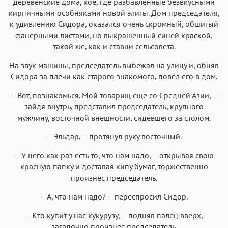
деревенские дома, кое, где разбавленные безвкусными
кирпичными особняками новой элиты. Дом председателя,
к удивлению Сидора, оказался очень скромный, обшитый
фанерными листами, но выкрашенный синей краской,
такой же, как и ставни сельсовета.
На звук машины, председатель выбежал на улицу и, обняв
Сидора за плечи как старого знакомого, повел его в дом.
– Вот, познакомься. Мой товарищ еще со Средней Азии, –
зайдя внутрь, представил председатель, крупного
мужчину, восточной внешности, сидевшего за столом.
– Эльдар, – протянул руку восточный.
– У него как раз есть то, что нам надо, – открывая свою
красную папку и доставая кипу бумаг, торжественно
произнес председатель.
– А, что нам надо? – переспросил Сидор.
– Кто купит у нас кукурузу, – подняв палец вверх,
загадочно произнес председатель.