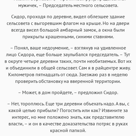
мужичек, – Председатель местного сельсовета.
Сидор, проходя по деревне, видел облезшее здание
сельсовета с выгоревшим флагом на крыше. Но на двери
всегда висел большой амбарный замок, а окна были
прикрыты крашенными, синими ставнями.
– Понял, ваше недоумение, – взглянув на удивленное
лицо Сидора, еще больше заулыбался председатель. – Тут
в округе четыре деревни таких, почти необитаемых. Вот их
и объединили в общей сельсовет. Сам я в райцентре живу.
Километров пятнадцать от сюда. Заезжаю раз в неделю
проверить обстановку на вверенной территории.
– Может, в дом пройдете, – предложил Сидор.
– Нет, тороплюсь. Еще три деревни объехать надо. А вы, с
какой целью прибыли? Погостить или как? Извините за
интерес, но мне положено знать, как представителю
власти, – и он в качестве доказательства потряс в руках
красной папкой.