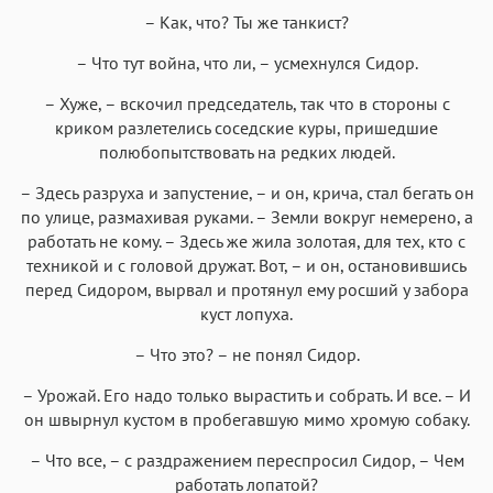
– Как, что? Ты же танкист?
– Что тут война, что ли, – усмехнулся Сидор.
– Хуже, – вскочил председатель, так что в стороны с
криком разлетелись соседские куры, пришедшие
полюбопытствовать на редких людей.
– Здесь разруха и запустение, – и он, крича, стал бегать он
по улице, размахивая руками. – Земли вокруг немерено, а
работать не кому. – Здесь же жила золотая, для тех, кто с
техникой и с головой дружат. Вот, – и он, остановившись
перед Сидором, вырвал и протянул ему росший у забора
куст лопуха.
– Что это? – не понял Сидор.
– Урожай. Его надо только вырастить и собрать. И все. – И
он швырнул кустом в пробегавшую мимо хромую собаку.
– Что все, – с раздражением переспросил Сидор, – Чем
работать лопатой?