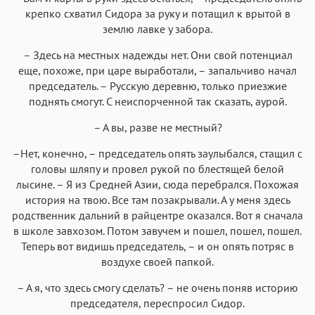
крепко схватил Сидора за руку и потащил к врытой в
землю лавке у забора.
– Здесь на местных надежды нет. Они свой потенциал
еще, похоже, при царе выработали, – запальчиво начал
председатель. – Русскую деревню, только приезжие
поднять смогут. С неиспорченной так сказать, аурой.
– А вы, разве не местный?
–Нет, конечно, – председатель опять заулыбался, стащил с
головы шляпу и провел рукой по блестящей белой
лысине. – Я из Средней Азии, сюда перебрался. Похожая
история на твою. Все там позакрывали. А у меня здесь
родственник дальний в райцентре оказался. Вот я сначала
в школе завхозом. Потом завучем и пошел, пошел, пошел.
Теперь вот видишь председатель, – и он опять потряс в
воздухе своей папкой.
– А я, что здесь смогу сделать? – не очень поняв историю
председателя, переспросил Сидор.