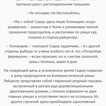
протянул руку с растопыренными пальцами.
– Не опоздаю. Не беспокойтесь.
– Мы с тобой Сидор здесь такую Голландию скоро
развернем, – запрыгнув в Уазик и размахивая папкой
прокричал председатель, и распугивая по улице кур,
покатил в сторону райцентра.
– Голландию, – повторил Сидор задумчиво, – А с другой
стороны выбора-то у меня особого нет. А, что. «Попробую
фермером», —вслух произнес он и, счистив палочкой,
грязь с ботинка, зашел в дом.
На следующий день, в условленное время Сидор подъехал
к дому председателя на Коммунистической улице.
Райцентр представлял собой старинный уездный городок,
застроенный в центре еще дореволюционными
двухэтажными домами, с плохим асфальтом на двух
главных улицах и отсутствием такого на остальных. Из
других строений здесь преобладали одноэтажные