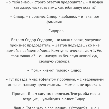
– Я тебя знаю, – строго ответил председатель. – Я людей
как лазер, насквозь вижу. Как тебя зовут кстати?
– Сидор, – произнес Сидор и добавил, – и такая же
фамилия.
– Сидоров.
– Вот, что Сидор Сидоров, – вставая с лавки, уверенно
произнес председатель, – Завтра подъедешь ко мне
домой, в райцентр. Улица Коммунистическая, дом 1. Это
твоя машина? – он махнул на бежевую «копейку»,
стоящую у забора.
– Моя, – кивнул головой Сидор.
– Тут, правда, у нас асфальтом проблемы, – с недоверием
оглядел машину председатель. – Можешь не проехать.
–Проедет. Я там кое, что подделал. Теперь оба моста
ведущие, – улыбнулся в ответ Сидор.
– Ладно. Тогда жду, в двенадцать. «Устроит?» —и он