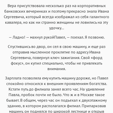
Вера присутствовала несколько раз на корпоративных
банковских вечеринках и поэтому прекрасно знала Ивана
Сергеевича, который всегда изображал из себя галантного
кавалера, но как ни странно женщины не ловились на эту
удочку…
— Ладно! — махнул рукойПавел, — поехал. Я позвоню.
Спустившись во двор, он сел в свою машину, и еще раз
отправив мысленное проклятие по адресу Ивана
Сергеевича, повернул ключ зажигания. Свой «форд
фокус», он купил специально, чтобы не привлекать
внимания.
Зарплата позволяла ему купить машину дороже, но Павел
спокойно относился к внешним проявлениям богатства.
Кстати путь до филиала занял всего час. На удивление
Павла, пробок почти не было. Что ж и в Москве такое
бывает. В общем, через час он подъехал к двухэтажному
зданию, в котором располагался филиал. Припарковав
машину, он поднялся по широкой лестнице и открыв