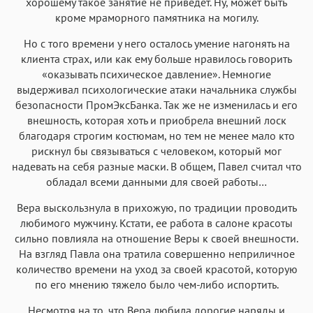
хорошему такое занятие не приведет. Ну, может быть
кроме мраморного памятника на могилу.
Но с того времени у него осталось умение нагонять на
клиента страх, или как ему больше нравилось говорить
«оказывать психическое давление». Немногие
выдерживал психологические атаки начальника службы
безопасности ПромЭксБанка. Так же не изменилась и его
внешность, которая хоть и приобрела внешний лоск
благодаря строгим костюмам, но тем не менее мало кто
рискнул бы связываться с человеком, который мог
надевать на себя разные маски. В общем, Павел считал что
обладал всеми данными для своей работы…
Вера выскользнула в прихожую, по традиции проводить
любимого мужчину. Кстати, ее работа в салоне красоты
сильно повлияла на отношение Веры к своей внешности.
На взгляд Павла она тратила совершенно неприличное
количество времени на уход за своей красотой, которую
по его мнению тяжело было чем-либо испортить.
Несмотря на то, что Вера любила дорогие наряды и