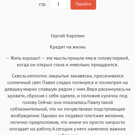
стр.
Перейти
Текст
Текст
Текст
Текст
Сергей Карелин
Кредит на жизнь
— Жить хорошо! — эта мысль пришла ему в голову первой,
когда он открыл глаза и невольно прищурился.
Аа
Аа
Аа
Аа
Сквозь неплотно закрытые занавески, просачивался
Roboto
Fira Sans
Garamond
Times
солнечный свет. Павел сладко потянулся и посмотрел на
Аа
Аа
Аа
девушку мирно спавшую рядом с ним. Вера раскинулась на
Аа
кровати, сбросив с себя одеяло, и положив кулачок под
Iowan
SF Serif
New York
San Francisco
голову. Сейчас она показалась Павлу такой
Аа
Аа
соблазнительной, что он почувствовал подступающее
Аа
Аа
возбуждение. Однако он подавил плотские желания,
Helvetica Neue
Georgia
Arial
Times New Roman
логично предположив, что иначе он просто напросто
Аа
Аа
Аа
Аа
опоздает на работу. А сегодня у него намечено важное