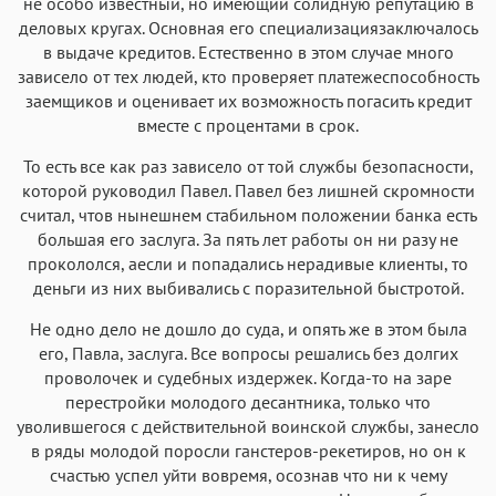
не особо известный, но имеющий солидную репутацию в
деловых кругах. Основная его специализациязаключалось
в выдаче кредитов. Естественно в этом случае много
зависело от тех людей, кто проверяет платежеспособность
заемщиков и оценивает их возможность погасить кредит
вместе с процентами в срок.
То есть все как раз зависело от той службы безопасности,
которой руководил Павел. Павел без лишней скромности
считал, чтов нынешнем стабильном положении банка есть
большая его заслуга. За пять лет работы он ни разу не
прокололся, аесли и попадались нерадивые клиенты, то
деньги из них выбивались с поразительной быстротой.
Не одно дело не дошло до суда, и опять же в этом была
его, Павла, заслуга. Все вопросы решались без долгих
проволочек и судебных издержек. Когда-то на заре
перестройки молодого десантника, только что
уволившегося с действительной воинской службы, занесло
в ряды молодой поросли ганстеров-рекетиров, но он к
счастью успел уйти вовремя, осознав что ни к чему