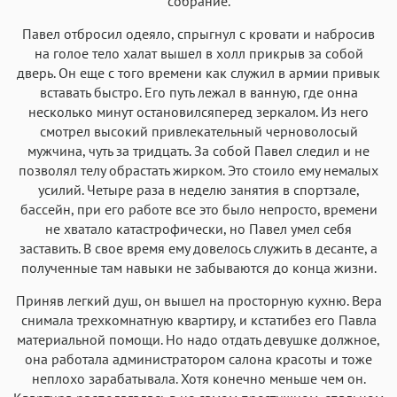
собрание.
Menlo
SF Mono
Courier
Courier New
Павел отбросил одеяло, спрыгнул с кровати и набросив
на голое тело халат вышел в холл прикрыв за собой
дверь. Он еще с того времени как служил в армии привык
вставать быстро. Его путь лежал в ванную, где онна
несколько минут остановилсяперед зеркалом. Из него
смотрел высокий привлекательный черноволосый
мужчина, чуть за тридцать. За собой Павел следил и не
позволял телу обрастать жирком. Это стоило ему немалых
усилий. Четыре раза в неделю занятия в спортзале,
бассейн, при его работе все это было непросто, времени
не хватало катастрофически, но Павел умел себя
заставить. В свое время ему довелось служить в десанте, а
полученные там навыки не забываются до конца жизни.
Приняв легкий душ, он вышел на просторную кухню. Вера
снимала трехкомнатную квартиру, и кстатибез его Павла
материальной помощи. Но надо отдать девушке должное,
она работала администратором салона красоты и тоже
неплохо зарабатывала. Хотя конечно меньше чем он.