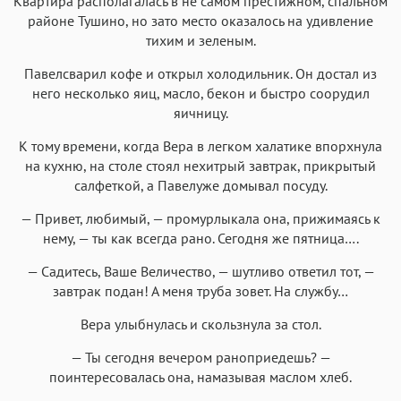
Квартира располагалась в не самом престижном, спальном
районе Тушино, но зато место оказалось на удивление
тихим и зеленым.
Павелсварил кофе и открыл холодильник. Он достал из
него несколько яиц, масло, бекон и быстро соорудил
яичницу.
К тому времени, когда Вера в легком халатике впорхнула
на кухню, на столе стоял нехитрый завтрак, прикрытый
салфеткой, а Павелуже домывал посуду.
— Привет, любимый, — промурлыкала она, прижимаясь к
нему, — ты как всегда рано. Сегодня же пятница….
— Садитесь, Ваше Величество, — шутливо ответил тот, —
завтрак подан! А меня труба зовет. На службу…
Вера улыбнулась и скользнула за стол.
— Ты сегодня вечером раноприедешь? —
поинтересовалась она, намазывая маслом хлеб.