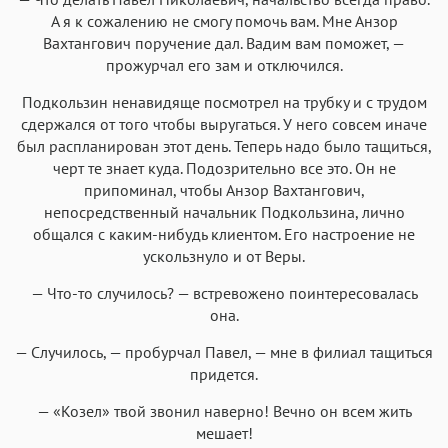
А я к сожалению не смогу помочь вам. Мне Анзор
Вахтангович поручение дал. Вадим вам поможет, —
прожурчал его зам и отключился.
Подкользин ненавидяще посмотрел на трубку и с трудом
сдержался от того чтобы выругаться. У него совсем иначе
был распланирован этот день. Теперь надо было тащиться,
черт те знает куда. Подозрительно все это. Он не
припоминал, чтобы Анзор Вахтангович,
непосредственный начальник Подкользина, лично
общался с каким-нибудь клиентом. Его настроение не
ускользнуло и от Веры.
— Что-то случилось? — встревожено поинтересовалась
она.
— Случилось, — пробурчал Павел, — мне в филиал тащиться
придется.
— «Козел» твой звонил наверно! Вечно он всем жить
мешает!