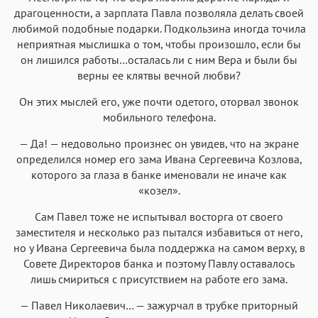
драгоценности, а зарплата Павла позволяла делать своей
любимой подобные подарки. Подкользина иногда точила
неприятная мыслишка о том, чтобы произошло, если бы
он лишился работы…осталась ли с ним Вера и были бы
верны ее клятвы вечной любви?
Он этих мыслей его, уже почти одетого, оторвал звонок
мобильного телефона.
— Да! — недовольно произнес он увидев, что на экране
определился номер его зама Ивана Сергеевича Козлова,
которого за глаза в банке именовали не иначе как
«козел».
Сам Павел тоже не испытывал восторга от своего
заместителя и несколько раз пытался избавиться от него,
но у Ивана Сергеевича была поддержка на самом верху, в
Совете Директоров банка и поэтому Павлу оставалось
лишь смириться с присутствием на работе его зама.
— Павел Николаевич… — зажурчал в трубке приторный