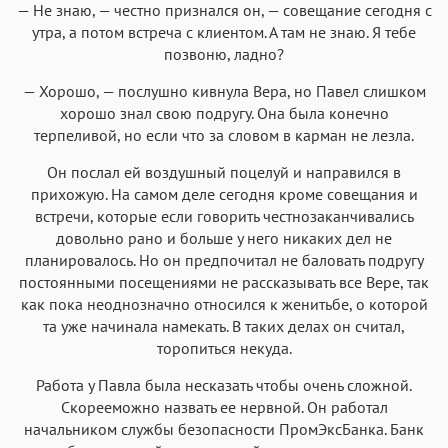
— Не знаю, — честно признался он, — совещание сегодня с
утра, а потом встреча с клиентом. А там не знаю. Я тебе
позвоню, ладно?
— Хорошо, — послушно кивнула Вера, но Павел слишком
хорошо знал свою подругу. Она была конечно
терпеливой, но если что за словом в карман не лезла.
Он послал ей воздушный поцелуй и направился в
прихожую. На самом деле сегодня кроме совещания и
встречи, которые если говорить честнозаканчивались
довольно рано и больше у него никаких дел не
планировалось. Но он предпочитал не баловать подругу
постоянными посещениями не рассказывать все Вере, так
как пока неоднозначно относился к женитьбе, о которой
та уже начинала намекать. В таких делах он считал,
торопиться некуда.
Работа у Павла была несказать чтобы очень сложной.
Скорееможно назвать ее нервной. Он работал
начальником службы безопасности ПромЭксБанка. Банк