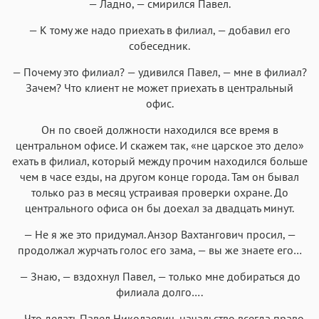
— Ладно, — смирился Павел.
— К тому же надо приехать в филиал, — добавил его
собеседник.
— Почему это филиал? — удивился Павел, — мне в филиал?
Зачем? Что клиент не может приехать в центральный
офис.
Он по своей должности находился все время в
центральном офисе. И скажем так, «не царское это дело»
ехать в филиал, который между прочим находился больше
чем в часе езды, на другом конце города. Там он бывал
только раз в месяц устраивая проверки охране. До
центрального офиса он бы доехал за двадцать минут.
— Не я же это придумал. Анзор Вахтангович просил, —
продолжал журчать голос его зама, — вы же знаете его…
— Знаю, — вздохнул Павел, — только мне добираться до
филиала долго….
— Что делать Павел Николаевич, начальство всегда право.