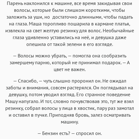
Парень наклонился к машине, все время закидывая свои
волосы, которые были слишком короткими, чтобы
заложить за уши, но достаточно длинными, чтобы падать
на глаза. Маша торопливо пошарила в кармане платья,
извлекла на свет желтую резинку для волос. Необычайные
глаза удивленно уставились на неё, и девушка даже
опешила от такой зелени в его взгляде.
— Волосы можно убрать, — помогла она сообразить
замершему парню, который не принимал подарок. — А
цвет не важен.
— Спасибо, — чуть слышно проронил он. Не ожидал
заботы и внимания, совсем растерялся. Он поглядывал на
девушку, потом уводил взгляд. Его странное поведение
Машу напугало. И тот, словно почувствовав это, тут же взял
резинку, собрал волосы у лица в хвостик, пару раз замотал
и оставил в пучке. Приподняв бровь, залез осматривать
машину.
— Бензин есть? — спросил он.