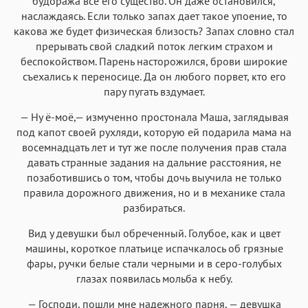
будоража все его существо. Он даже остановился,
наслаждаясь. Если только запах дает такое упоение, то
какова же будет физическая близость? Запах словно стал
прерывать свой сладкий поток легким страхом и
беспокойством. Парень насторожился, брови широкие
съехались к переносице. Да он любого порвет, кто его
пару пугать вздумает.
— Ну ё-моё,— измученно простонала Маша, заглядывая
под капот своей рухляди, которую ей подарила мама на
восемнадцать лет и тут же после получения прав стала
давать странные задания на дальние расстояния, не
позаботившись о том, чтобы дочь выучила не только
правила дорожного движения, но и в механике стала
разбираться.
‍​ ‌ ‌ ​ ​ ‌ ‌ ‌ ​ ​ ‌ ​ ‌ ‌ ​ ‌ ​ ​ ​ ‌ ​ ‌ ‌ ‌ ​ ‌ ‌ ​ ​ ​ ‌ ‌ ​ ​ ‌ ‌ ​ ‌ ​ ‌ ​ ​ ​ ‌ ​ ‌ ‌‍Вид у девушки был обреченный. Голубое, как и цвет
машины, короткое платьице испачкалось об грязные
фары, ручки белые стали черными и в серо-голубых
глазах появилась мольба к небу.
— Господи, пошли мне надежного парня, — девушка