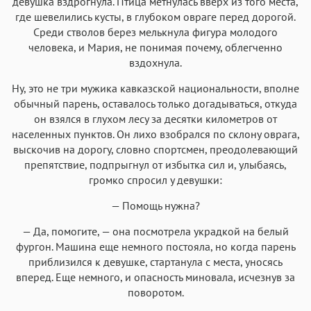
девушка вздрогнула. Птица метнулась вверх из того места,
где шевелились кусты, в глубоком овраге перед дорогой.
Среди стволов берез мелькнула фигура молодого
человека, и Мария, не понимая почему, облегченно
вздохнула.
Ну, это не три мужика кавказской национальности, вполне
обычный парень, оставалось только догадываться, откуда
он взялся в глухом лесу за десятки километров от
населенных пунктов. Он лихо взобрался по склону оврага,
выскочив на дорогу, словно спортсмен, преодолевающий
препятствие, подпрыгнул от избытка сил и, улыбаясь,
громко спросил у девушки:
— Помощь нужна?
— Да, помогите, — она посмотрела украдкой на белый
фургон. Машина еще немного постояла, но когда парень
приблизился к девушке, стартанула с места, уносясь
вперед. Еще немного, и опасность миновала, исчезнув за
поворотом.