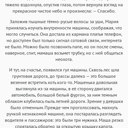
тяжело вздохнула, опустив глаза, потом вернула взгляд на
прекрасное чистое небо и произнесла: — Спасибо.
Заложив пышные тёмно-русые волосы за уши, Мария
принялась изучать внутренности машины, соображая, что
могло случиться. Она достала из кармана платья телефон,
но доступен был только сигнал сотовой связи, интернета
не было. Можно было позвонить папе, но он после смены,
наверное, спит, мамаша возьмет трубку, но с ней общаться
неохота.
И тут, на счастье, появился гул машины. Сквозь лес шла
грунтовая дорога, до трассы далеко — это большое
везение встретить хоть кого-то. Машенька довольная
выглянула из-за машины, в её сторону двигался
автомобиль, большой белый фургон, за ним темным
облаком клубилась пыль летней дороги. Зрение у девушки
было отменным. Прежде чем проголосовать, махнуть
ручкой незнакомой машине, она постаралась разглядеть
водителя и пассажиров: это были три мужика. Маша резко
спряталась обратно за открытую крышку капота.