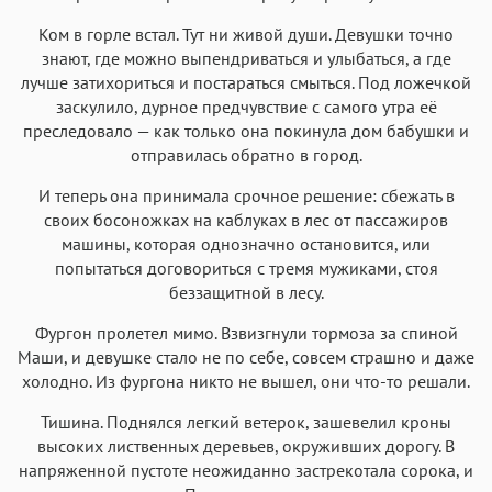
Ком в горле встал. Тут ни живой души. Девушки точно
знают, где можно выпендриваться и улыбаться, а где
лучше затихориться и постараться смыться. Под ложечкой
заскулило, дурное предчувствие с самого утра её
преследовало — как только она покинула дом бабушки и
отправилась обратно в город.
И теперь она принимала срочное решение: сбежать в
своих босоножках на каблуках в лес от пассажиров
машины, которая однозначно остановится, или
попытаться договориться с тремя мужиками, стоя
беззащитной в лесу.
Фургон пролетел мимо. Взвизгнули тормоза за спиной
Маши, и девушке стало не по себе, совсем страшно и даже
холодно. Из фургона никто не вышел, они что-то решали.
Тишина. Поднялся легкий ветерок, зашевелил кроны
высоких лиственных деревьев, окруживших дорогу. В
напряженной пустоте неожиданно застрекотала сорока, и