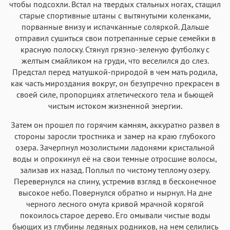
чтобы подсохли. Встал на твердых стальных ногах, стащил
старые спортивные штаны с вытянутыми коленками,
порванные внизу и испачканные соляркой. Дальше
отправил сушиться свои потрепанные серые семейки в
красную полоску. Стянул грязно-зеленую футболку с
желтым смайликом на груди, что веселился до слез.
Предстал перед матушкой-природой в чем мать родила,
как часть мироздания вокруг, он безупречно прекрасен в
своей силе, пропорциях атлетического тела и бьющей
чистым истоком жизненной энергии.
Затем он прошел по горячим камням, аккуратно развел в
стороны заросли тростника и замер на краю глубокого
озера. Зачерпнул мозолистыми ладонями кристальной
воды и опрокинул её на свои темные отросшие волосы,
зализав их назад. Поплыл по чистому теплому озеру.
Перевернулся на спину, устремив взгляд в бесконечное
высокое небо. Повернулся обратно и нырнул. На дне
черного лесного омута кривой мрачной корягой
покоилось старое дерево. Его омывали чистые воды
бьющих из глубины ледяных родников, на нем селились