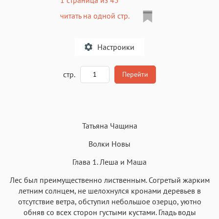
читать на одной стр.
Настроики
A
стр.
Перейти
Текст
Текст
Текст
Текст
Татьяна Чащина
Волки Новы
Глава 1. Леша и Маша
Лес был преимущественно лиственным. Согретый жарким
Аа
Аа
Аа
Аа
летним солнцем, не шелохнулся кронами деревьев в
Roboto
Fira Sans
Garamond
Times
отсутствие ветра, обступил небольшое озерцо, уютно
Аа
Аа
Аа
обняв со всех сторон густыми кустами. Гладь воды
Аа