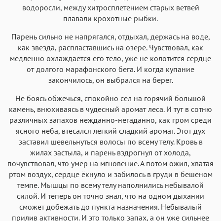
водоросли, между хитросплетением старых ветвей
плавали крохотные рыбки.
Парень сильно не напрягался, отдыхал, держась на воде,
как звезда, распластавшись на озере. Чувствовал, как
медленно охлаждается его тело, уже не колотится сердце
от долгого марафонского бега. И когда купание
закончилось, он выбрался на берег.
Не боясь обжечься, спокойно сел на горячий большой
камень, внюхиваясь в чудесный аромат леса. И тут в сотню
различных запахов нежданно-негаданно, как гром среди
ясного неба, втесался легкий сладкий аромат. Этот дух
заставил шевельнуться волосы по всему телу. Кровь в
жилах застыла, и парень вздрогнул от холода,
почувствовал, что умер на мгновение. А потом ожил, хватая
ртом воздух, сердце ёкнуло и забилось в груди в бешеном
темпе. Мышцы по всему телу наполнились небывалой
силой. И теперь он точно знал, что на одном дыхании
сможет добежать до пункта назначения. Небывалый
прилив активности. И это только запах, а он уже сильнее