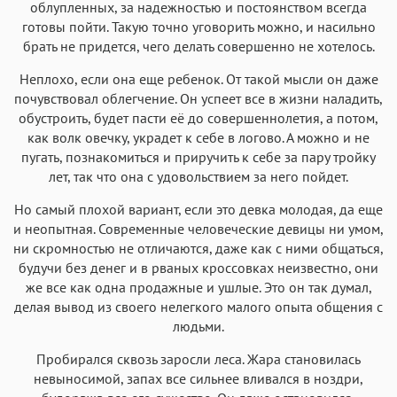
облупленных, за надежностью и постоянством всегда
готовы пойти. Такую точно уговорить можно, и насильно
брать не придется, чего делать совершенно не хотелось.
Неплохо, если она еще ребенок. От такой мысли он даже
почувствовал облегчение. Он успеет все в жизни наладить,
обустроить, будет пасти её до совершеннолетия, а потом,
как волк овечку, украдет к себе в логово. А можно и не
пугать, познакомиться и приручить к себе за пару тройку
лет, так что она с удовольствием за него пойдет.
Но самый плохой вариант, если это девка молодая, да еще
и неопытная. Современные человеческие девицы ни умом,
ни скромностью не отличаются, даже как с ними общаться,
будучи без денег и в рваных кроссовках неизвестно, они
же все как одна продажные и ушлые. Это он так думал,
делая вывод из своего нелегкого малого опыта общения с
людьми.
Пробирался сквозь заросли леса. Жара становилась
невыносимой, запах все сильнее вливался в ноздри,