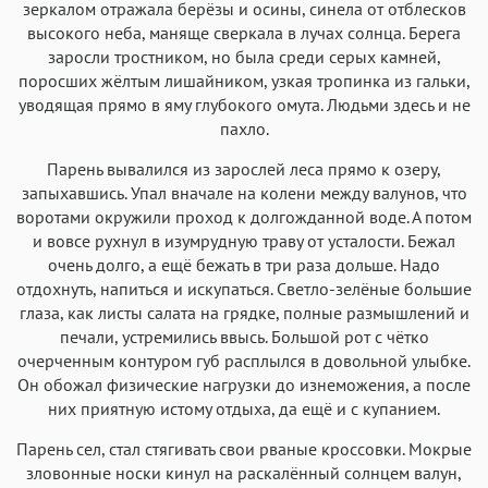
зеркалом отражала берёзы и осины, синела от отблесков
Iowan
SF Serif
New York
San Francisco
высокого неба, маняще сверкала в лучах солнца. Берега
Аа
Аа
заросли тростником, но была среди серых камней,
Аа
Аа
поросших жёлтым лишайником, узкая тропинка из гальки,
Helvetica Neue
Georgia
Arial
Times New Roman
уводящая прямо в яму глубокого омута. Людьми здесь и не
Аа
Аа
Аа
Аа
пахло.
Menlo
SF Mono
Courier
Courier New
Парень вывалился из зарослей леса прямо к озеру,
запыхавшись. Упал вначале на колени между валунов, что
воротами окружили проход к долгожданной воде. А потом
и вовсе рухнул в изумрудную траву от усталости. Бежал
очень долго, а ещё бежать в три раза дольше. Надо
отдохнуть, напиться и искупаться. Светло-зелёные большие
глаза, как листы салата на грядке, полные размышлений и
печали, устремились ввысь. Большой рот с чётко
очерченным контуром губ расплылся в довольной улыбке.
Он обожал физические нагрузки до изнеможения, а после
них приятную истому отдыха, да ещё и с купанием.
Парень сел, стал стягивать свои рваные кроссовки. Мокрые
зловонные носки кинул на раскалённый солнцем валун,