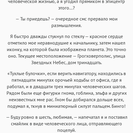
человеческой жизнью, а я угодил прямиком в эпицентр
этого…?
— Ты приедешь? — очередное смс прервало мои
размышления.
Я быстро дважды стукнул по стеклу — красное сердце
отметило мое неравнодушие к начальнику, затем нашел
иконку, на которой была изображена планета. Это точно
оно. Текущее местоположение — Грогховерполис, улица
Звездных Небес, дом тринадцать.
«Тухлые булочки», если верить навигатору, находились в
пятнадцати минутах орочьей ходьбы от офиса, где я
работал, и в двадцати трех минутах человеческих шагов.
Рядом были еще фигурки гнома, гоблина, эльфа и других
неизвестных мне рас. Гном бы добирался дольше всех,
подумал я, ткнув в миниатюрный силуэт пальцем. Бинго!
— Буду ровно в шесть, любимая, — напечатал я и поставил
смайлик в виде человеческого лица, отправляющего
поцелуй.