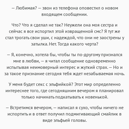
— Любимая? — звон из телефона оповестил о новом
входящем сообщении.
Что? Что я сделал не так? Неужели она моя сестра и
сейчас я все испортил этой извращенной смс? Я тут же
стал трогать свои уши, с надеждой, что они не заострены у
затылка. Нет. Тогда какого черта?
— Я, конечно, хотела бы, чтобы ты по-другому признался
мне в любви, — я читал сообщение одновременно
испытывая неимоверный интерес и жуткий страх. — Но и
за такое признание сегодня тебя ждет незабываемая ночь.
У меня будет секс с эльфийкой? Этот мир определенно
интереснее того, где сегодняшним вечером я планировал
только начинать подкатывать к новенькой.
— Встретимся вечером, — написал я сухо, чтобы ничего не
испортить и в ответ получил подмигивающий смайлик в
виде эльфьей головы.