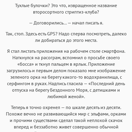
Тухлые булочки? Это что, извращенное название
второсортного стриптиз-клуба?
— Договорились… — начал писать я.
Так, стоп. Здесь есть GPS? Надо сперва посмотреть, далеко
ли добираться до этого места.
Я стал листать приложения на рабочем столе смартфона.
Наткнулся на расограм, вспомнил о просьбе своего
«босса» и ткнул пальцем в ярлык. Приложение
загрузилось и первым делом показало мне изображение
зеленого орка на берегу какого-то водохранилища, с
серфингом в руках. Надпись гласила — «Последний день
отпуска на берегу Бездонного Моря, с детишками и
любимой женой».
Теперь я точно охренел — по шкале десять из десяти.
Похоже вечно не развивающийся мир с эльфами, орками
и прочими существами сделал такой неплохой скачок
вперед и беззаботно живет совершенно обычной