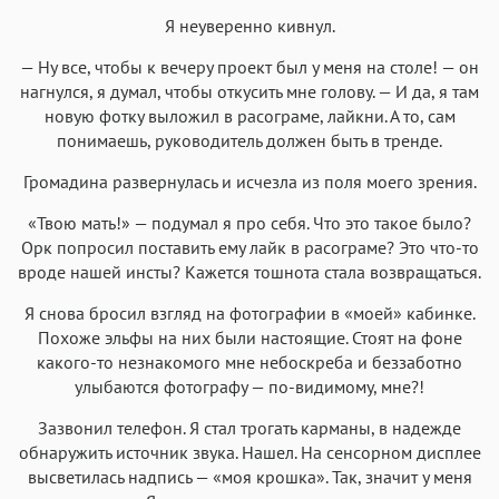
Я неуверенно кивнул.
— Ну все, чтобы к вечеру проект был у меня на столе! — он
нагнулся, я думал, чтобы откусить мне голову. — И да, я там
новую фотку выложил в расограме, лайкни. А то, сам
понимаешь, руководитель должен быть в тренде.
Громадина развернулась и исчезла из поля моего зрения.
«Твою мать!» — подумал я про себя. Что это такое было?
Орк попросил поставить ему лайк в расограме? Это что-то
вроде нашей инсты? Кажется тошнота стала возвращаться.
Я снова бросил взгляд на фотографии в «моей» кабинке.
Похоже эльфы на них были настоящие. Стоят на фоне
какого-то незнакомого мне небоскреба и беззаботно
улыбаются фотографу — по-видимому, мне?!
Зазвонил телефон. Я стал трогать карманы, в надежде
обнаружить источник звука. Нашел. На сенсорном дисплее
высветилась надпись — «моя крошка». Так, значит у меня