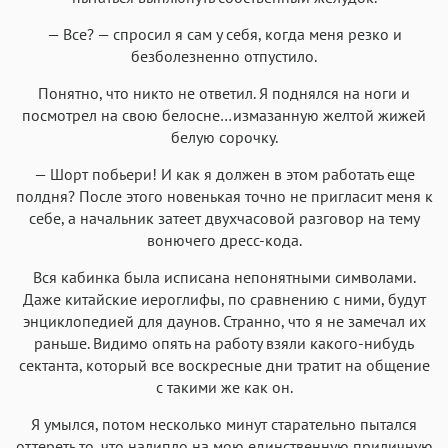
— Все? — спросил я сам у себя, когда меня резко и
безболезненно отпустило.
Понятно, что никто не ответил. Я поднялся на ноги и
посмотрел на свою белосне…измазанную желтой жижей
белую сорочку.
— Шорт побьери! И как я должен в этом работать еще
полдня? После этого новенькая точно не пригласит меня к
себе, а начальник затеет двухчасовой разговор на тему
вонючего дресс-кода.
Вся кабинка была исписана непонятными символами.
Даже китайские иероглифы, по сравнению с ними, будут
энциклопедией для даунов. Странно, что я не замечал их
раньше. Видимо опять на работу взяли какого-нибудь
сектанта, который все воскресные дни тратит на общение
с такими же как он.
Я умылся, потом несколько минут старательно пытался
оттереть то, что налипло на мою единственную приличную