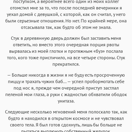
поступком, а вероятнее всего один из моих коллег
Iowan
SF Serif
New York
San Francisco
отомстил мне за то, что после последней вечеринки я
Аа
Аа
уехал домой с девушкой, с которой, как он считал, у него
Аа
Аа
были серьезные отношения. Но нет. По крайней мере, она
Helvetica Neue
Georgia
Arial
Times New Roman
отсасывала так, как будто об этом не знала.
Аа
Аа
Аа
Аа
Стук в деревянную дверь должен был заставить меня
Menlo
SF Mono
Courier
Courier New
ответить, но вместо этого очередная порция рвоты
вырвалась из моей глотки и протяжным «буэ» послала
того, кого тоже приспичило, на все четыре стороны. Стук
прекратился.
— Больше никогда в жизни я не буду есть просроченную
пиццу и трахать чужих баб… — успел пробормотать себе
под нос я, прежде чем очередной приступ застлал
пеленой мои глаза, а руки с жадностью обхватили ободок
унитаза.
Следующие несколько мгновений меня полоскало так, как
будто я находился в открытом космосе и не чувствовал
своего тела. Я был готов сдохнуть, лишь бы больше не
пытаться выплюнуть собственный желудок.