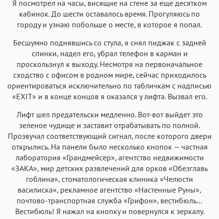
Я посмотрел на часы, висящие на стене за еще десятком
кабинок. До шести оставалось время. Прогуляюсь по
городу и узнаю побольше о месте, в которое я попал.
Бесшумно поднявшись со стула, я снял пиджак с задней
спинки, надел его, убрал телефон в карман и
проскользнул к выходу. Несмотря на первоначальное
сходство с офисом в родном мире, сейчас приходилось
ориентироваться исключительно по табличкам с надписью
«EXIT» и в конце концов я оказался у лифта. Вызвал его.
Лифт шел предательски медленно. Вот-вот выйдет это
зеленое чудище и заставит отрабатывать по полной.
Прозвучал соответствующий сигнал, после которого двери
открылись. На панели было несколько кнопок — частная
лаборатория «Грандмейсер», агентство недвижимости
«ЗАКА», мир детских развлечений для орков «Обезглавь
гоблина», стоматологическая клиника «Челюсти
василиска», рекламное агентство «Настенные Руны»,
почтово-транспортная служба «Грифон», вестибюль…
Вестибюль! Я нажал на кнопку и повернулся к зеркалу.