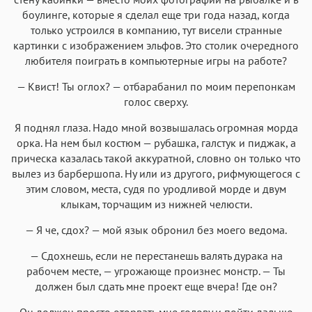
боулинге, которые я сделал еще три года назад, когда
только устроился в компанию, тут висели странные
картинки с изображением эльфов. Это столик очередного
любителя поиграть в компьютерные игры на работе?
— Квист! Ты оглох? — отбарабанил по моим перепонкам
голос сверху.
Я поднял глаза. Надо мной возвышалась огромная морда
орка. На нем был костюм — рубашка, галстук и пиджак, а
прическа казалась такой аккуратной, словно он только что
вылез из барбершопа. Ну или из другого, рифмующегося с
этим словом, места, судя по уродливой морде и двум
клыкам, торчащим из нижней челюсти.
— Я че, сдох? — мой язык обронил без моего ведома.
— Сдохнешь, если не перестанешь валять дурака на
рабочем месте, — угрожающе произнес монстр. — Ты
должен был сдать мне проект еще вчера! Где он?
Он должен просто оторвать мне голову и пойти дальше