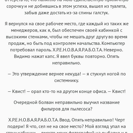
сорочку и не добившись в этом успеха, вышел из туалета,
забыв даже достать из-за спины галстук.
Я вернулся на свое рабочее место, где каждый из таких же
менеджеров, как я, был обеспечен своей кабинкой с
высокими стенками, чтобы не мешать друг другу во время
продаж, но быть под контролем начальства. Компьютер
потребовал пароль. Х.Р.Е.Н.О.В.А.Я.Р.А.Б.О.Т.А. Неверно.
Видимо нажат капс. Я ввел буквы повторно. Опять
неправильно.
— Это утверждение вернее некуда! — я стукнул ногой по
системнику.
— Квист! — орал кто-то на другом конце офиса. — Квист!
Очередной болван неправильно выучил название
фильтров для пылесоса?
Х.Р.Е.Н.О.В.А.Я.Р.А.Б.О.Т.А. Ввод. Опять неправильно! Черт
подери! Я что, сел не на свое место? Мой взгляд упал на
стену кабинки — вместо моих фотографий на рыбалке и в