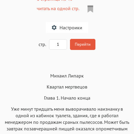
читать на одной стр.
Настроики
A
стр.
Перейти
Текст
Текст
Текст
Текст
Михаил Липарк
Квартал мертвецов
Глава 1. Начало конца
Уже минут тридцать меня выворачивало наизнанку в
Аа
Аа
Аа
Аа
одной из кабинок туалета, здания, где я работал
Roboto
Fira Sans
Garamond
Times
менеджером по продажам сраных пылесосов. Может быть
Аа
Аа
Аа
завтрак позавчерашней пиццей оказался опрометчивым
Аа