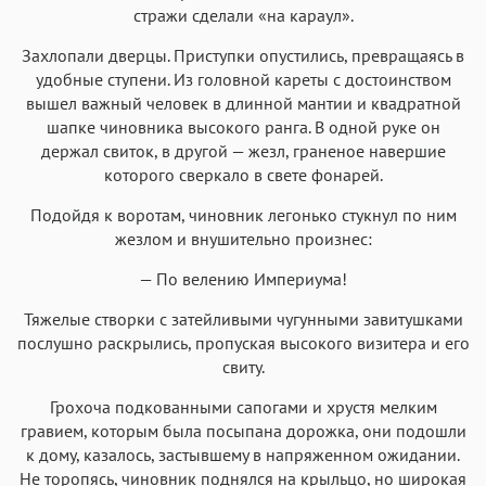
стражи сделали «на караул».
Захлопали дверцы. Приступки опустились, превращаясь в
удобные ступени. Из головной кареты с достоинством
вышел важный человек в длинной мантии и квадратной
шапке чиновника высокого ранга. В одной руке он
держал свиток, в другой — жезл, граненое навершие
которого сверкало в свете фонарей.
Подойдя к воротам, чиновник легонько стукнул по ним
жезлом и внушительно произнес:
— По велению Империума!
Тяжелые створки с затейливыми чугунными завитушками
послушно раскрылись, пропуская высокого визитера и его
свиту.
Грохоча подкованными сапогами и хрустя мелким
гравием, которым была посыпана дорожка, они подошли
к дому, казалось, застывшему в напряженном ожидании.
Не торопясь, чиновник поднялся на крыльцо, но широкая