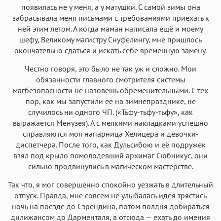
появилась не у меня, а у матушки. С самой зимы она
забрасывала меня письмами с требованиями приехать к
ней этим летом. А когда маман написала ещё и моему
шефу, Великому магистру Снуфелингу, мне пришлось
окончательно сдаться и искать себе временную замену.
Честно говоря, это было не так уж и сложно. Мои
обязанности главного смотрителя системы
магбезопасности не назовешь обременительными. С тех
пор, как мы запустили её на зимнепразднике, не
случилось ни одного ЧП. («Тьфу-тьфу-тьфу», как
выражается Менузея). А с мелкими накладками успешно
справляются моя напарница Хелицера и девочки-
диспетчера. После того, как Дульсибою и её подружек
взял под крыло помолодевший архимаг Сюбникус, они
сильно продвинулись в магическом мастерстве.
Так что, я мог совершенно спокойно уезжать в длительный
отпуск. Правда, мне совсем не улыбалась идея трястись
ночь на поезде до Сэрендина, потом полдня добираться
дилижансом до Дарменталя, а отсюда — ехать до имения