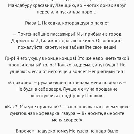
Мандабуру красавицу Ланицию, во многих домах вдруг
перестали пускать за порог…
Глава 1. Находка, которая дурно пахнет
— Почтеннейшие пассажиры! Мы прибыли в город
Дарменталь! Дилижанс дальше не идет. Освободите,
пожалуйста, карету и не забывайте свои вещи!
Гр-р! Я его укушу в конце концов! Это же надо иметь такой
пронзительный голос! Только задремал, а тут будят! Не
удивлюсь, если от него ещё и воняет. Неприятный тип!
«Спокойно, — рука хозяина потрепала меня по холке. —
Не буди в себе зверя. Лучше я ему на прощание
«шептунчика» подброшу. Пошли».
«Как?! Мы уже приехали?! — заволновалась в своем ящике
суматошная кофеварка Изаура. — Выносите, выносите
меня скорее!»
Впрочем, нашу экономку Менузею не надо было