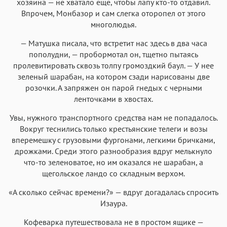
хозяина — не хватало ещё, чтобы лапу кто-то отдавил.
Впрочем, Монбазор и сам слегка оторопел от этого
многолюдья.
— Матушка писала, что встретит нас здесь в два часа
пополудни, — пробормотал он, тщетно пытаясь
пролевитировать сквозь толпу громоздкий баул. — У нее
зеленый шарабан, на котором сзади нарисованы две
розочки. А запряжен он парой гнедых с черными
ленточками в хвостах.
Увы, нужного транспортного средства нам не попадалось.
Вокруг теснились только крестьянские телеги и возы
вперемешку с грузовыми фургонами, легкими бричками,
дрожками. Среди этого разнообразия вдруг мелькнуло
что-то зеленоватое, но им оказался не шарабан, а
щегольское ландо со складным верхом.
«А сколько сейчас времени?» — вдруг догадалась спросить
Изаура.
Кофеварка путешествовала не в простом ящике —