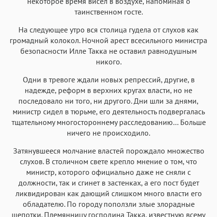
некоторое время висел в воздухе, напоминая о
таинственном госте.
На следующее утро вся столица гудела от слухов как
громадный колокол. Ночной арест всесильного министра
безопасности Илле Такка не оставил равнодушным
никого.
Одни в тревоге ждали новых репрессий, другие, в
надежде, реформ в верхних кругах власти, но не
последовало ни того, ни другого. Дни шли за днями,
министр сидел в тюрьме, его деятельность подвергалась
тщательному многостороннему расследованию… Больше
ничего не происходило.
Затянувшееся молчание властей порождало множество
слухов. В столичном свете крепло мнение о том, что
министр, которого официально даже не сняли с
должности, так и сгинет в застенках, а его пост будет
ликвидирован как дающий слишком много власти его
обладателю. По городу поползли злые злорадные
шепотки. Племянницу господина Такка, известную всему