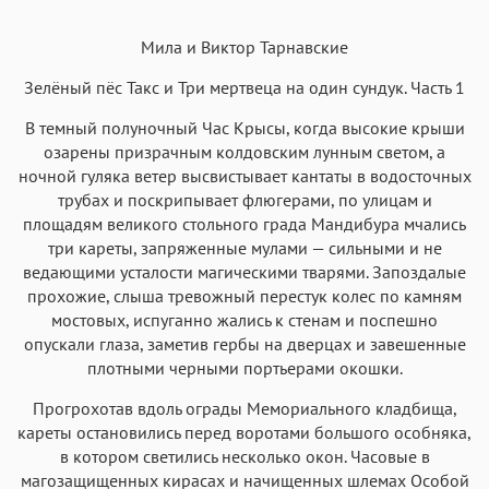
Текст
Текст
Текст
Текст
Мила и Виктор Тарнавские
Зелёный пёс Такс и Три мертвеца на один сундук. Часть 1
В темный полуночный Час Крысы, когда высокие крыши
озарены призрачным колдовским лунным светом, а
Аа
Аа
Аа
Аа
ночной гуляка ветер высвистывает кантаты в водосточных
трубах и поскрипывает флюгерами, по улицам и
Roboto
Fira Sans
Garamond
Times
площадям великого стольного града Мандибура мчались
Аа
Аа
Аа
Аа
три кареты, запряженные мулами — сильными и не
ведающими усталости магическими тварями. Запоздалые
Iowan
SF Serif
New York
San Francisco
прохожие, слыша тревожный перестук колес по камням
Аа
Аа
Аа
Аа
мостовых, испуганно жались к стенам и поспешно
опускали глаза, заметив гербы на дверцах и завешенные
Helvetica Neue
Georgia
Arial
Times New Roman
плотными черными портьерами окошки.
Аа
Аа
Аа
Аа
Прогрохотав вдоль ограды Мемориального кладбища,
Menlo
SF Mono
Courier
Courier New
кареты остановились перед воротами большого особняка,
в котором светились несколько окон. Часовые в
магозащищенных кирасах и начищенных шлемах Особой