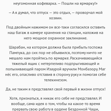
неугомонная кофеварка. — Пошли на ярмарку!»
— А я думал, что отпуск — это отдых, — проворчал мой
хозяин.
Под двойным нажимом он все-таки согласился оставить
наш багаж в камере хранения на станции, наложив на
него мощное охранное заклинание.
Шарабан, на котором должна была прибыть госпожа
Пампука, до сих пор не объявился, поэтому ничто не
мешало нам пройтись по ярмарке. Раскачивающийся
тяжелый ящик с нетерпеливо подпрыгивающей и
попыхивающей паром Изаурой вручили Монбазору. Маг
нёс его, опасливо отставив в сторону руку и помогая себе
телекинезом.
Да, не таким я представлял свой первый в жизни отпуск!
Хотя, признаться, я никак его себе не представлял. И
вообще, сама идея о том, чтобы на какое-то время
прервать свою работу в ордене Бездонной Чаши,