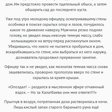
дом. Им предстояло провести тщательный обыск, а затем
обшарить сад до последнего куста.
Уже под утро молодому офицеру, осматривавшему стены
особняка в поиске скрытых опор и лазов, почудилось
какое-то движение наверху. Мужчина резко поднял
голову, но увидел лишь неясную темную массу, слабо
колышащуюся на ветру перед распахнутым окном.
Убедившись, что никто не пытается пробраться в дом,
вскарабкавшись по стене, или выбраться из него наружу,
дознаватель продолжил прерванное занятие.
Офицер так и не увидел, как мохнатая темная масса снова
зашевелилась, проворно проползла вверх по стене и
скрылась за краем крыши.
«Опоздал! — раздался в мысленном эфире отчаянный
вздох. — Но за Халатбаева они мне ответят!!!»
Прыгнув в воздух, потрепанная доха растворилась в ночи.
Лишь кислый запах старого бараньего руна ещё