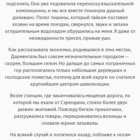
подгонять. Она уже подхватила переноску взыскательной
компаньонки, и мы все вместе покинули душный
дилижанс. Полог тишины, который тайком поставил
хозяин на время поездки, свернулся, звуки и запахи
оглушительным водопадом обрушились на меня. Я даже от
неожиданности присел, прижав уши.
Как рассказывала экономка, родившаяся в этих местах,
Дарменталь был совсем незначительным городком —
скорее, большим селом. Но дальше до самых пограничных
гор располагались только небольшие деревушки и
господские поместья, поэтому для всей округи он считался
крупнейшим центром цивилизации.
Возле станции, где заканчивалась мощеная дорога, по
которой мы ехали от Сэрендина, стояло более двух
дюжин экипажей. Повсюду бегали приказчики,
разгружались товары, перекрикивались возницы и
сновали юркие зазывалы.
На всякий случай я попятился назад, поближе к ногам