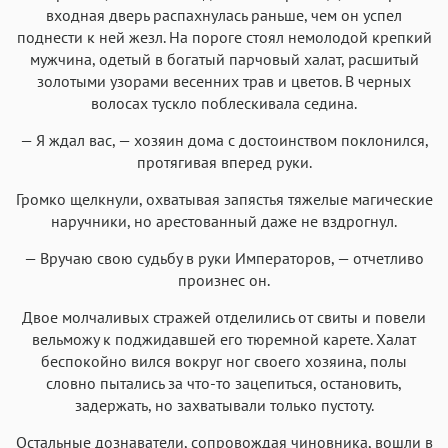
входная дверь распахнулась раньше, чем он успел
поднести к ней жезл. На пороге стоял немолодой крепкий
мужчина, одетый в богатый парчовый халат, расшитый
золотыми узорами весенних трав и цветов. В черных
волосах тускло поблескивала седина.
— Я ждал вас, — хозяин дома с достоинством поклонился,
протягивая вперед руки.
Громко щелкнули, охватывая запястья тяжелые магические
наручники, но арестованный даже не вздрогнул.
— Вручаю свою судьбу в руки Императоров, — отчетливо
произнес он.
Двое молчаливых стражей отделились от свиты и повели
вельможу к поджидавшей его тюремной карете. Халат
беспокойно вился вокруг ног своего хозяина, полы
словно пытались за что-то зацепиться, остановить,
задержать, но захватывали только пустоту.
Остальные дознаватели, сопровождая чиновника, вошли в