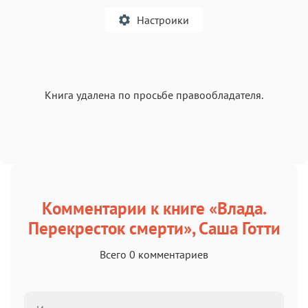
Настроики
A
Книга удалена по просьбе правообладателя.
Текст
Текст
Текст
Текст
Комментарии к книге «Влада.
Аа
Аа
Аа
Аа
Перекресток смерти», Саша Готти
Roboto
Fira Sans
Garamond
Times
Аа
Аа
Аа
Аа
Всего 0 комментариев
Iowan
SF Serif
New York
San Francisco
Аа
Аа
Аа
Аа