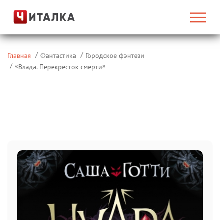
Главная
Фантастика
Городское фэнтези
«
»
Влада. Перекресток смерти