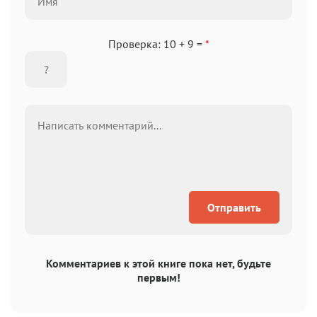
Helvetica Neue
Georgia
Arial
Times New Roman
Аа
Аа
Аа
Аа
Проверка: 10 + 9 =
*
Menlo
SF Mono
Courier
Courier New
Отправить
Комментариев к этой книге пока нет, будьте
первым!