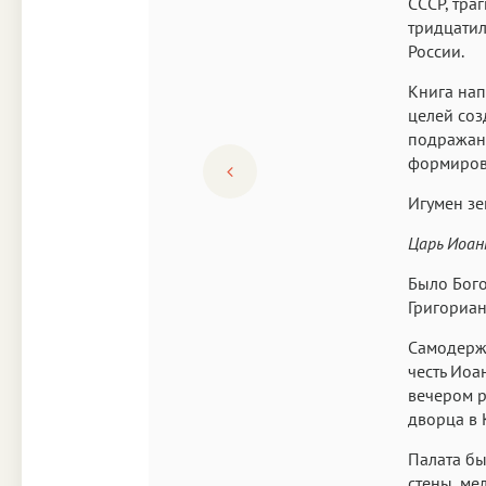
СССР, тра
тридцатил
России.
Книга на
целей соз
подражан
формиров
Игумен зе
Царь Иоанн
Было Бого
Григориан
Самодерже
честь Иоа
вечером р
дворца в 
Палата бы
стены, ме