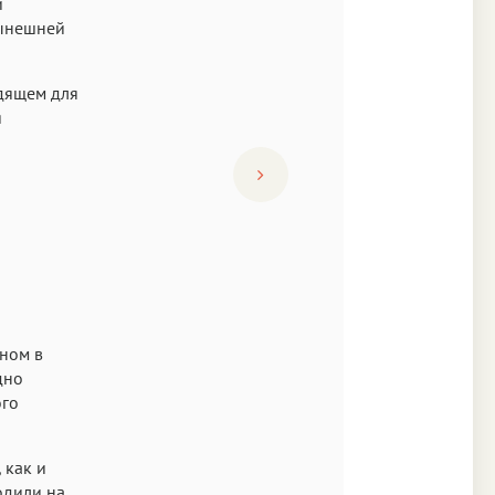
и
нынешней
дящем для
я
ном в
дно
ого
 как и
одили на