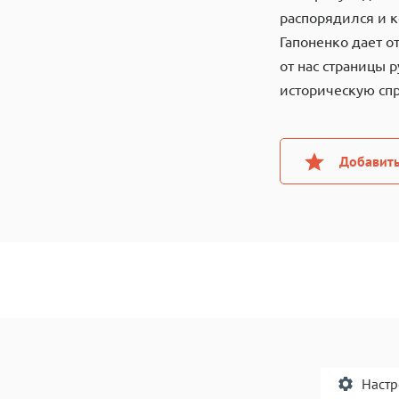
распорядился и к
Гапоненко дает о
от нас страницы 
историческую сп
Добавить
Наст