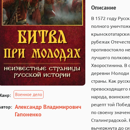
Описание
В 1572 году Русс
полного уничтож
крымскотатарски
рубежах Отечест
противостояло н
лучшего полково
Хворостинина. В
деревни Молоди 
страны. Как русс
превосходящего 
Военное дело
Жанр:
народа, воинские
рецепт той Побед
Александр Владимирович
Автор:
по своему значен
Гапоненко
Сталинградской. 
вычеркнута до си