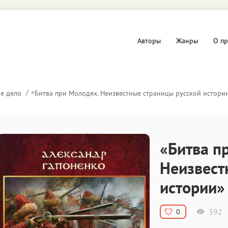
Авторы
Жанры
О пр
вы и Триллеры
Любовные романы
«
е дело
Битва при Молодях. Неизвестные страницы русской истори
Детское
ная литература
Документальная литератур
«Битва п
Драматургия
Неизвест
истории»
дство
Компьютеры и Интернет
ное
Фольклор
392
0