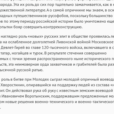
народа. Эта их роль до сих пор тщательно замалчивается, как в 
удожественной литературе. А о самой опричнине мы знаем, в ос
падных путешественников-русофобов, поскольку большинство
в по этому периоду российской истории было уничтожено еще
опытки бояр совершить контрреконструкцию.
наглядно роль «новых» русских элит в обществе проявилась л
да на ослабленное долголетней Ливонской войной Московское
 Девлет-Гирей во главе 120-тысячного войска, включавшего в 
татар, ногайцев и турок. В результате стечения совершенно
мых с точки зрения распространенного ныне исторического 
ьств, эта неимоверная орда захватчиков и грабителей была ра
тысячной русской ратью.
 роль в битве при Молодях сыграл молодой опричный воевод
Хворостинин, опиравшийся на поддержку людей из состава «
лит. Он действовал рука об руку с известным земским воеводой
 Ивановичем Воротынским, поддержавшим предложенные м
ом новые решения военно-технического и военно-тактическо
.