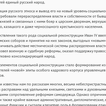
ей единый русский народ.
Аа
Аа
Аа
ция русского этноса и вывод его на новый уровень социально
Menlo
Courier
Courier New
требовали перераспределения власти и собственности от быв
князей и связанных с ними бояр к царским дворянам, верхуш
о, казацкого и даже черносошного крестьянского населения.
ствления такого рода социальной реконструкции Иван IV ввел
мских соборов и принятия на них законов, выгодных «новым» 
ничивать действие местнической системы распределения власт
ровел военную и судебную реформы, оказал поддержку право
духовно консолидирующей народ.
элементов социальной реконструкции стало формирование из
телей «новой» элиты особого кадрового корпуса управленцев
ов.
 известны нам по рассказам многих, весьма небеспристрастны
 расправами над удельными князьями, светскими и духовными
шими сопротивление реформам самодержца. Однако опрични
 также крайне важные административные, дипломатические, 
енные функции и сыграли ключевую роль в формировании еди