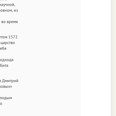
научной,
новном, из
 во время
етом 1572
 царство
себя
подхода
збита
а Дмитрий
новых»
олодым
го