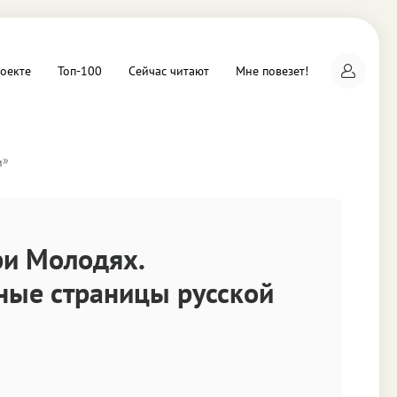
оекте
Топ-100
Сейчас читают
Мне повезет!
»
и
а
ри Молодях.
ные страницы русской