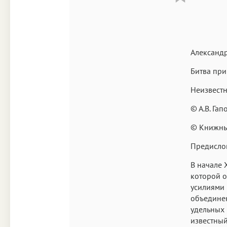
Александ
Битва пр
Неизвестн
© А.В. Га
© Книжны
Предисло
В начале 
которой он
усилиями 
объединен
удельных 
известный