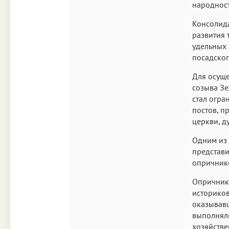
народност
Консолида
развития 
удельных 
посадског
Для осуще
созыва Зе
стал огра
постов, п
церкви, 
Одним из 
представи
опричник
Опричники
историков
оказывав
выполняли
хозяйств