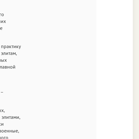
Аа
го
SF Mono
ших
ке
 практику
элитам,
ных
славной
 –
х,
 элитами,
ки
военные,
ного