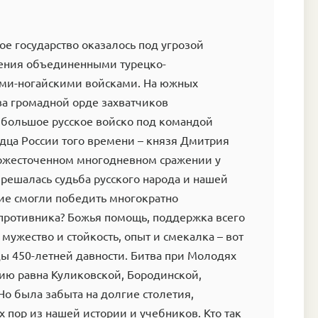
кое государство оказалось под угрозой
ения объединенными турецко-
ми-ногайскими войсками. На южных
ва громадной орде захватчиков
ебольшое русское войско под командой
дца России того времени – князя Дмитрия
 ожесточенном многодневном сражении у
решалась судьба русского народа и нашей
кие смогли победить многократно
противника? Божья помощь, поддержка всего
 мужество и стойкость, опыт и смекалка – вот
ы 450-летней давности. Битва при Молодях
ию равна Куликовской, Бородинской,
Но была забыта на долгие столетия,
х пор из нашей истории и учебников. Кто так