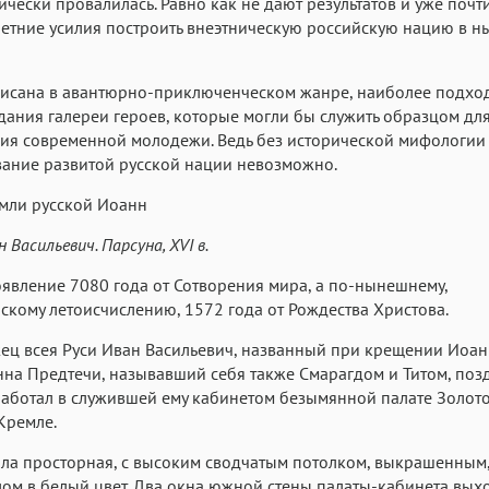
гически провалилась. Равно как не дают результатов и уже почт
етние усилия построить внеэтническую российскую нацию в 
писана в авантюрно-приключенческом жанре, наиболее подхо
дания галереи героев, которые могли бы служить образцом дл
ия современной молодежи. Ведь без исторической мифологии
ание развитой русской нации невозможно.
мли русской Иоанн
 Васильевич. Парсуна, XVI в.
явление 7080 года от Сотворения мира, а по-нынешнему,
скому летоисчислению, 1572 года от Рождества Христова.
ц всея Руси Иван Васильевич, названный при крещении Иоан
нна Предтечи, называвший себя также Смарагдом и Титом, поз
аботал в служившей ему кабинетом безымянной палате Золот
Кремле.
ла просторная, с высоким сводчатым потолком, выкрашенным,
лом в белый цвет. Два окна южной стены палаты-кабинета вых