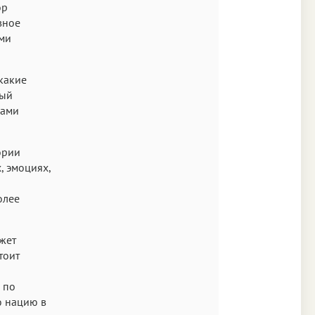
ор
вное
ами
какие
ный
вами
ории
, эмоциях,
олее
ожет
тоит
 по
ю нацию в