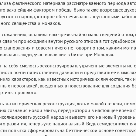
ализа фактического материала рассматриваемого периода авт
 что важнейшим фактором победы было также возросшее духо
русского народа, которое обеспечивалось неустанными забот
ного священства и монахов.
к сожалению, оставила нам чрезвычайно мало сведений о том, 
 сдвиги происходили внутри русского этноса в тот судьбонос
о становления и совсем ничего не говорит о том, какими моти
вовались люди, участвовавшие в битве при Молодях.
л на себя смелость реконструировать утраченные элементы ист
этноса почти пятисотлетней давности и представить ее в мыслях
ниях характеров, как известных исторических личностей, так и
ных персонажей, введенных в повествование для создания б
артины прошлого.
ь эта историческая реконструкция, хоть в малой степени, пом
ию сознания новой элиты, перед которой в настоящее время с
нсолидировать русский народ и вывести его на новый уровень
го развития, теперь уже национальный. Ведь семидесятилетняя
сти попытка сформировать на безэтнической основе советску