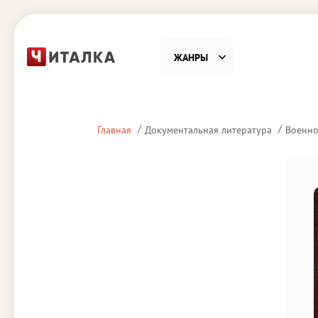
ЖАНРЫ
Фантастика
Детекти
Главная
Документальная литература
Военно
Приключения
Проза
Наука, Образование
Справоч
Религия и духовность
Поэзия
Юмор
Домово
Деловая литература
Старин