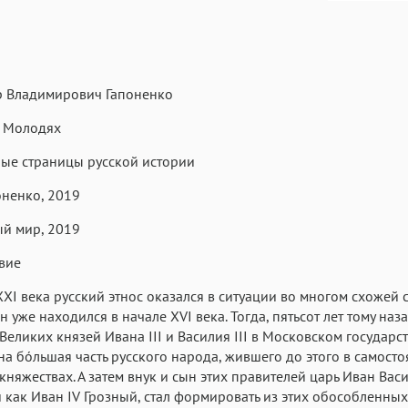
р Владимирович Гапоненко
Текст
Текст
Текст
Те
и Молодях
ые страницы русской истории
поненко, 2019
й мир, 2019
Аа
Аа
Аа
вие
Roboto
Fira Sans
Garamond
XXI века русский этнос оказался в ситуации во многом схожей с
Аа
Аа
Аа
 уже находился в начале XVI века. Тогда, пятьсот лет тому наза
Великих князей Ивана III и Василия III в Московском государс
Iowan
SF Serif
San Francisco
а бóльшая часть русского народа, жившего до этого в самост
Аа
Аа
Аа
княжествах. А затем внук и сын этих правителей царь Иван Васи
 как Иван IV Грозный, стал формировать из этих обособленных
Helvetica Neue
Georgia
Arial
Time