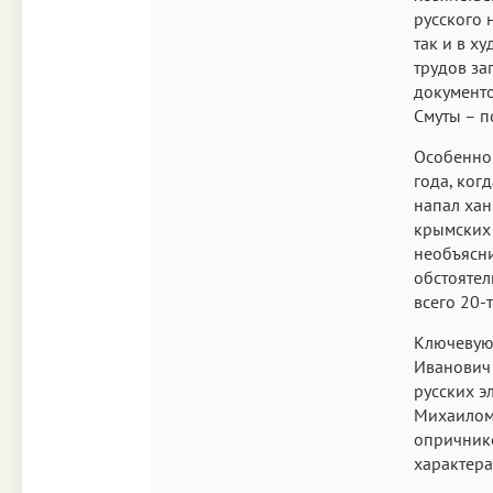
русского 
так и в х
трудов за
документо
Смуты – п
Особенно 
года, ког
напал хан
крымских 
необъясни
обстоятел
всего 20-
Ключевую
Иванович 
русских э
Михаилом
опричник
характера