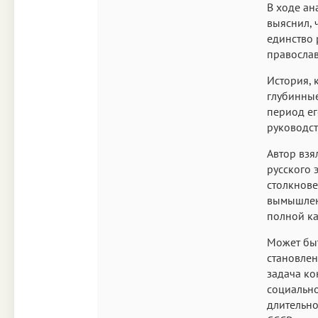
В ходе ан
выяснил,
единство 
православ
История, 
глубинные
период ег
руководст
Автор взя
русского 
столкнове
вымышлен
полной к
Может быт
становлен
задача ко
социально
длительно