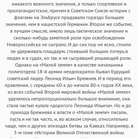
никакого военного значения, а только спортивное и
пропагандистское, причем в Советском Союзе истории с
флагами на Эльбрусе придавали гораздо большее
значение, чем в нацистской Германии. Второе же событие,
в лучшем смысле, имело лишь тактическое значение и
сколько-нибудь заметной роли при освобождении
Новороссийска не сыграло. И до сих пор не ясно, стоило
ли удерживать плацдарм, стоивший больших потерь в
людях и в судах, но так и не сыгравший решающей роли.
Однако на «Малой земле» в качестве начальника
политотдела 18-й армии неоднократно бывал будущий
советский лидер Леонид Ильич Брежнев. И в период его
правления, с середины 60-х до начала 80-х годов XX века,
из всех событий Второй мировой войны «Малой земле»
уделялось непропорционально большое внимание, она
стала частью культа «дорогого Леонида Ильича». Но и до
прихода Брежнева к власти о «Малой земле» писали,
пусть и не так часто, и, во всяком случае, относительно
чаще, чем о других эпизодах битвы за Кавказ. Например, в
3-м томе «Истории Великой Отечественной войны