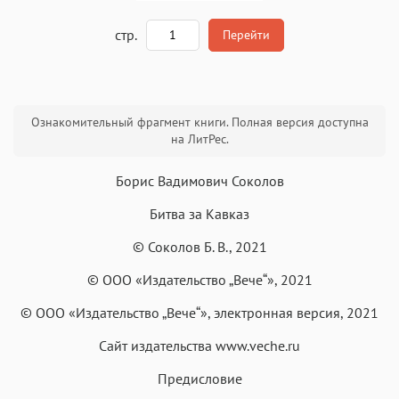
A
стр.
Перейти
Текст
Текст
Текст
Текст
Ознакомительный фрагмент книги. Полная версия доступна
на ЛитРес.
Борис Вадимович Соколов
Битва за Кавказ
Аа
Аа
Аа
Аа
© Соколов Б. В., 2021
Roboto
Fira Sans
Garamond
Times
© ООО «Издательство „Вече“», 2021
Аа
Аа
Аа
Аа
© ООО «Издательство „Вече“», электронная версия, 2021
Iowan
SF Serif
New York
San Francisco
Аа
Аа
Аа
Аа
Сайт издательства www.veche.ru
Helvetica Neue
Georgia
Arial
Times New Roman
Предисловие