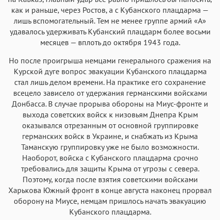
как и раньше, через Ростов, а с Кубанского плацдарма —
лишь вспомогательный. Тем не менее группе армий «А»
удавалось удерживать Кубанский плацдарм более восьми
месяцев — вплоть до октября 1943 года.
Но после проигрыша немцами генерального сражения на
Курской дуге вопрос эвакуации Кубанского плацдарма
стал лишь делом времени. На практике его сохранение
всецело зависело от удержания германскими войсками
Донбасса. В случае прорыва обороны на Миус-фронте и
выхода советских войск к низовьям Днепра Крым
оказывался отрезанным от основной группировке
германских войск в Украине, и снабжать из Крыма
Таманскую группировку уже не было возможности.
Наоборот, войска с Кубанского плацдарма срочно
требовались для защиты Крыма от угрозы с севера.
Поэтому, когда после взятия советскими войсками
Харькова Южный фронт в конце августа наконец прорвал
оборону на Миусе, немцам пришлось начать эвакуацию
Кубанского плацдарма.