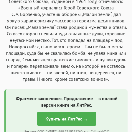
Советского Союза», изданном в 1961 году, отмечалось:
«Военный журналист Герой Советского Союза
С. А. Борзенко, участник обороны „Малой земли“, дал
яркую характеристику массового героизма десантников.
Он писал: „Малая земля“ стала родиной мужества и отваги.
Со всех сторон спешили туда отчаянные души, горевшие
неугасимой местью. Тот, кто попадал на плацдарм под
Новороссийск, становился героем… Там не было метра
площади, куда бы не свалилась бомба, не упала мина или
снаряд. Семь месяцев вражеские самолеты и пушки вдоль
и поперек перепахивали землю, на которой не осталось
ничего живого — ни зверей, ни птиц, ни деревьев, ни
травы. Никого, кроме советских воинов».
Фрагмент закончился. Продолжение — в полной
версии книги на ЛитРес.
Купить на ЛитРес →
Реклама. ООО ЛИТРЕС, ИНН 7719571260, erid: 2VfnxyNkZrY