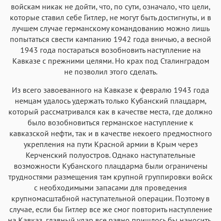
войскам никак не дойти, что, по сути, означало, что цели,
которые ставил себе Гитлер, не могут быть достигнуты, и в
лучшем случае германскому командованию можно лишь
попытаться свести кампанию 1942 года вничью, а весной
1943 года постараться возобновить наступление на
Кавказе с прежними целями. Но крах под Сталинградом
не позволил этого сделать.
Из всего завоеванного на Кавказе к февралю 1943 года
немцам удалось удержать только Кубанский плацдарм,
который рассматривался как в качестве места, где должно
было возобновиться германское наступление к
кавказской нефти, так и в качестве некоего предмостного
укрепления на пути Красной армии в Крым через
Керченский полуостров. Однако наступательные
возможности Кубанского плацдарма были ограничены
трудностями размещения там крупной группировки войск
с необходимыми запасами для проведения
крупномасштабной наступательной операции. Поэтому в
случае, если бы Гитлер все же смог повторить наступление
на Кавказ, главный удар все равно пришлось бы наносить,