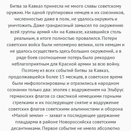
Битва за Кавказ принесла не много славы советскому
оружию. Ни одной группировки немцев и их союзников,
численностью даже в полк, не удалось окружить и
уничтожить. Даже грандиозный замысел по окружению
всей группы армий «А» на Кавказе, казавшийся столь
реальным, в итоге полностью провалился. Потери
советских войск были непомерно велики, хотя немцам и
не удалось осуществить здесь больших окружений, а в
ряде боев соотношение потерь было рекордно
неблагоприятным для Красной армии за всю войну.
Поэтому из всех событий битвы за Кавказ,
продолжавшейся более 15 месяцев, в советское время
были мифологизированы и отразились в народном
сознании только два: эпопея с водружением на Эльбрус
германских флагов со свастикой немецкими горными
стрелками и их последующее снятие и водружение
советских флагов советскими альпинистами и оборона
«Малой земли» — захват и последующее удержание
плацдарма в районе Новороссийска советскими
десантниками. Первое событие не имело абсолютно