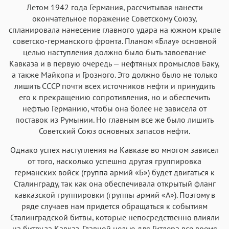
Аа
Аа
Аа
Аа
Летом 1942 года Германия, рассчитывая нанести
Menlo
SF Mono
Courier
Courier New
окончательное поражение Советскому Союзу,
спланировала нанесение главного удара на южном крыле
советско-германского фронта. Планом «Блау» основной
целью наступления должно было быть завоевание
Кавказа и в первую очередь — нефтяных промыслов Баку,
а также Майкопа и Грозного. Это должно было не только
лишить СССР почти всех источников нефти и принудить
его к прекращению сопротивления, но и обеспечить
нефтью Германию, чтобы она более не зависела от
поставок из Румынии. Но главным все же было лишить
Советский Союз основных запасов нефти.
Однако успех наступления на Кавказе во многом зависел
от того, насколько успешно другая группировка
германских войск (группа армий «Б») будет двигаться к
Сталинграду, так как она обеспечивала открытый фланг
кавказской группировки (группы армий «А»). Поэтому в
ряде случаев нам придется обращаться к событиям
Сталинградской битвы, которые непосредственно влияли
на битву за Кавказ. Главной целью для Гитлера все время