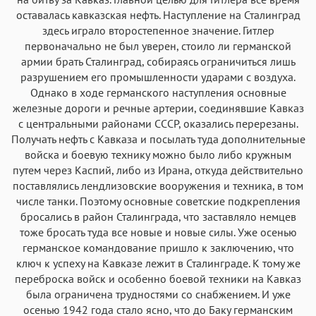
оставалась кавказская нефть. Наступление на Сталинград
здесь играло второстепенное значение. Гитлер
первоначально не был уверен, стоило ли германской
армии брать Сталинград, собираясь ограничиться лишь
разрушением его промышленности ударами с воздуха.
Однако в ходе германского наступления основные
железные дороги и речные артерии, соединявшие Кавказ
с центральными районами СССР, оказались перерезаны.
Получать нефть с Кавказа и посылать туда дополнительные
войска и боевую технику можно было либо кружным
путем через Каспий, либо из Ирана, откуда действительно
поставлялись лендлизовские вооружения и техника, в том
числе танки. Поэтому основные советские подкрепления
бросались в район Сталинграда, что заставляло немцев
тоже бросать туда все новые и новые силы. Уже осенью
германское командование пришло к заключению, что
ключ к успеху на Кавказе лежит в Сталинграде. К тому же
переброска войск и особенно боевой техники на Кавказ
была ограничена трудностями со снабжением. И уже
осенью 1942 года стало ясно, что до Баку германским