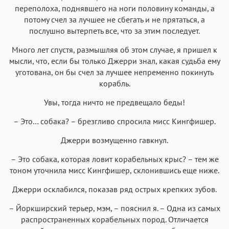
переполоха, поднявшего на ноги половину команды, а
потому счел за лучшее не сбегать и не прятаться, а
послушно вытерпеть все, что за этим последует.
Много лет спустя, размышляя об этом случае, я пришел к
мысли, что, если бы только Джерри знал, какая судьба ему
уготована, он бы счел за лучшее непременно покинуть
корабль.
Увы, тогда ничто не предвещало беды!
– Это… собака? – брезгливо спросила мисс Кингфишер.
Джерри возмущенно гавкнул.
– Это собака, которая ловит корабельных крыс? – тем же
тоном уточнила мисс Кингфишер, cклонившись еще ниже.
Джерри осклабился, показав ряд острых крепких зубов.
– Йоркширский терьер, мэм, – пояснил я. – Одна из самых
распространенных корабельных пород. Отличается