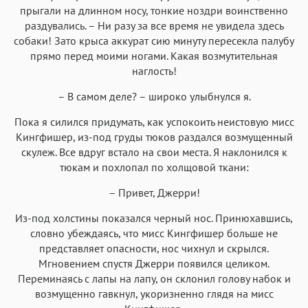
прыгали на длинном носу, тонкие ноздри воинственно
раздувались. – Ни разу за все время не увидела здесь
собаки! Зато крыса аккурат сию минуту пересекла палубу
прямо перед моими ногами. Какая возмутительная
наглость!
– В самом деле? – широко улыбнулся я.
Пока я силился придумать, как успокоить неистовую мисс
Кингфишер, из-под груды тюков раздался возмущенный
скулеж. Все вдруг встало на свои места. Я наклонился к
тюкам и похлопал по холщовой ткани:
– Привет, Джерри!
Из-под холстины показался черный нос. Принюхавшись,
словно убеждаясь, что мисс Кингфишер больше не
представляет опасности, нос чихнул и скрылся.
Мгновением спустя Джерри появился целиком.
Переминаясь с лапы на лапу, он склонил голову набок и
возмущенно гавкнул, укоризненно глядя на мисс