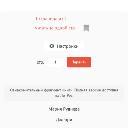
1 страница из 2
читать на одной стр.
Настроики
A
стр.
Перейти
Текст
Текст
Текст
Текст
Ознакомительный фрагмент книги. Полная версия доступна
на ЛитРес.
Мария Руднева
Джерри
Аа
Аа
Аа
Аа