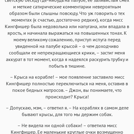
и меткие сатирические комментарии невероятным
образом были слышны повсюду. Что уж говорить о тех
моментах (к счастью, достаточно редких), когда мисс
Кингфишер была недовольна или напугана, или впадала в
ярость, и начинала выражаться на повышенных тонах. К
моему великому сожалению, приступ испуга перед
увиденной на палубе крысой – о чем доходчиво
сообщали ее непрекращающиеся крики, – застиг меня
аккурат в тот момент, когда я надеялся раскурить трубку и
побыть в тишине.
– Крыса на корабле! – мое появление заставило мисс
Кингфишер полностью переключиться на меня, оставив в
покое бедных матросов. – Джон, вы понимаете, что
происходит? Крыса!
– Допускаю, мэм, – ответил я. – На кораблях в самом деле
бывают крысы, для того мы держим собак.
– Не видела ни одной собаки! – ответила мисс
Кингфишер. Ее маленькие круглые очки возмущенно