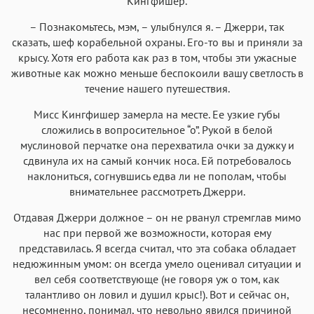
Кингфишер.
– Познакомьтесь, мэм, – улыбнулся я. – Джерри, так
сказать, шеф корабельной охраны. Его-то вы и приняли за
крысу. Хотя его работа как раз в том, чтобы эти ужасные
животные как можно меньше беспокоили вашу светлость в
течение нашего путешествия.
Мисс Кингфишер замерла на месте. Ее узкие губы
сложились в вопросительное “о”. Рукой в белой
муслиновой перчатке она перехватила очки за дужку и
сдвинула их на самый кончик носа. Ей потребовалось
наклониться, согнувшись едва ли не пополам, чтобы
внимательнее рассмотреть Джерри.
Отдавая Джерри должное – он не рванул стремглав мимо
нас при первой же возможности, которая ему
представилась. Я всегда считал, что эта собака обладает
недюжинным умом: он всегда умело оценивал ситуации и
вел себя соответствующе (не говоря уж о том, как
талантливо он ловил и душил крыс!). Вот и сейчас он,
несомненно, понимал, что невольно явился причиной