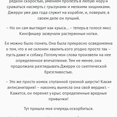
редкой скоростью, умением пролезть в любую нору и
сражаться насмерть с грызунами и мелкими хищниками.
Джерри уже два года служит на корабле, и, поверьте, в
своем деле он лучший.
– Но он сам выглядит как крыса… – теперь в голосе мисс
Кингфишер зазвучали растерянные нотки.
Ее можно было понять. Она была прекрасно осведомлена
о том, что я не склонен хвалить кого угодно просто так –
пусть даже и собаку. Потому мои слова произвели на нее
определенное впечатление. Тем не менее, она
продолжала разглядывать Джерри со скептической
брезгливостью.
– Это же просто комок спутанной грязной шерсти! Какая
антисанитария! – наконец вынесла она свой вердикт. –
Кажется, он перенял у крыс определенные вредные
привычки!
Тут пришла моя очередь оскорбиться.