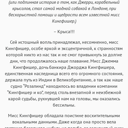
(или подлинная история о том, как Джерри, корабельный
Roboto
Fira Sans
Garamond
Times
крысолов, стал самой модной собакой в Лондоне, при
Аа
Аа
Аа
бескорыстной помощи и щедрости всем известной мисс
Аа
Кингфишер.)
Iowan
SF Serif
New York
San Francisco
– Крыса!!!
Аа
Аа
Аа
Аа
Helvetica Neue
Сей истошный вопль принадлежал, несомненно, мисс
Georgia
Arial
Times New Roman
Кингфишер, особе яркой и эксцентричной, к странностям
Аа
Аа
Аа
Аа
которой никто из нас так и не смог привыкнуть за долгие
Menlo
SF Mono
Courier
Courier New
дни, что продолжалось наше плавание. Мисс Джемма
Кингфишер, дочь банкира Джорджа Кингфишера,
единственная наследница всего его огромного состояния,
держала путь из Индии в Великобританию, а так как наше
судно “Розалинд” находилось во владении компании
“Кингфишер и ко”, перед столь внезапной и неизбежной
карой судьбы, рухнувшей нам на головы, мы оказались
бессильны.
Мисс Кингфишер обладала поистине восхитительными
вокальными данными. Даже когда она просто вела
светскую беседу где-нибудь на палубе, ее заливистый смех