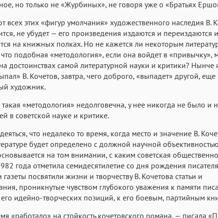
ное, но только не «Журбиных», не говоря уже о «Братьях Ершо
от всех этих «фигур умолчания» художественного наследия В. К
ится, не убудет — его произведения издаются и переиздаются и
тся на книжных полках. Но не кажется ли некоторым литерату
 что подобная «методология», если она войдет в «привычку», 
 на достоинствах самой литературной науки и критики? Нынче 
ыпал» В. Кочетов, завтра, чего доброго, «выпадет» другой, еще
ый художник.
, такая «методология» недолговечна, у нее никогда не было и 
ей в советской науке и критике.
еяться, что недалеко то время, когда место и значение В. Коче
ературе будет определено с должной научной объективностью.
сновывается на том внимании, с каким советская общественно
982 года отметила семидесятилетие со дня рождения писателя
 газеты посвятили жизни и творчеству В. Кочетова статьи и
ния, проникнутые чувством глубокого уважения к памяти писа
 его идейно-творческих позиций, к его боевым, партийным кни
мя «работало» на стойкость кочетовского романа, — писала «П