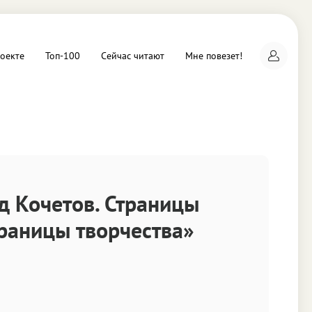
оекте
Топ-100
Сейчас читают
Мне повезет!
а
д Кочетов. Страницы
траницы творчества»