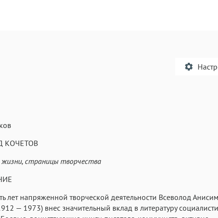
Наст
ков
Текст
Текст
Текст
Те
Д КОЧЕТОВ
жизни, страницы творчества
НИЕ
ть лет напряженной творческой деятельности Всеволод Аниси
1912 — 1973) внес значительный вклад в литературу социалист
Аа
Аа
Аа