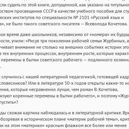
сли судить по этой книге, допущенной, как указано на титульно
ством просвещения СССР в качестве учебного пособия для ст
еских институтов по специальности № 2101 «Русский язык и
а», не было такого советского писателя — Всеволода Кочетова.
свое время даже школьников, независимо от «номера» их буду
ости, учили: «Рисуя три поколения рабочей семьи Журбиных, 
чивает внимание не столько на внешних событиях истории это
а тех внутренних процессах, внутреннем росте, которые харак
перемены в бытии советского рабочего — подлинного хозяин
.
е случилось с нашей литературной педагогикой, готовящей кад
словесников? Или в литературе 50-х годов открыты какие-то 
ния, которые несравненно лучше, чем роман В. Кочетова,
изуют коренные перемены в бытии рабочего», и поэтому «Жу
устить»?
ды схожая картина наблюдалась и в литературной критике. Вр
бозревая в историческом плане «материк рабочей темы», кри
и на этом «материке» красным флажком все более или менее