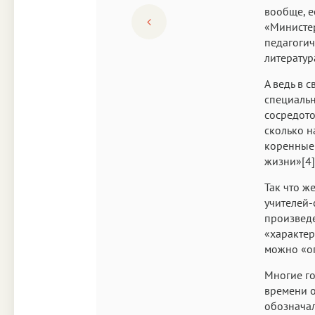
вообще, е
«Министер
педагогич
литератур
А ведь в 
специальн
сосредото
сколько н
коренные 
жизни»[4]
Так что ж
учителей-
произведе
«характер
можно «оп
Многие го
времени о
обозначал