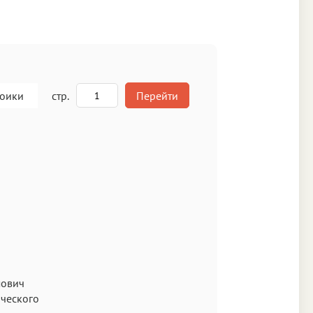
роики
стр.
Перейти
A
кст
мович
ического
Аа