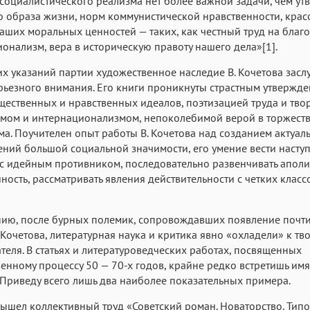
 социалистического реализма нет более важной задачи, чем у
о образа жизни, норм коммунистической нравственности, крас
аших моральных ценностей — таких, как честный труд на благо
онализм, вера в историческую правоту нашего дела»[1].
тих указаний партии художественное наследие В. Кочетова засл
рьезного внимания. Его книги проникнуты страстным утвержд
ественных и нравственных идеалов, поэтизацией труда и твор
змом и интернационализмом, непоколебимой верой в торжест
а. Поучителен опыт работы В. Кочетова над созданием актуал
ний большой социальной значимости, его умение вести насту
с идейным противником, последовательно развенчивать аполи
ность, рассматривать явления действительности с четких клас
нию, после бурных полемик, сопровождавших появление почт
 Кочетова, литературная наука и критика явно «охладели» к тв
ателя. В статьях и литературоведческих работах, посвященных
енному процессу 50 — 70-х годов, крайне редко встретишь имя 
 Приведу всего лишь два наиболее показательных примера.
 вышел коллективный труд «Советский роман. Новаторство. Типо