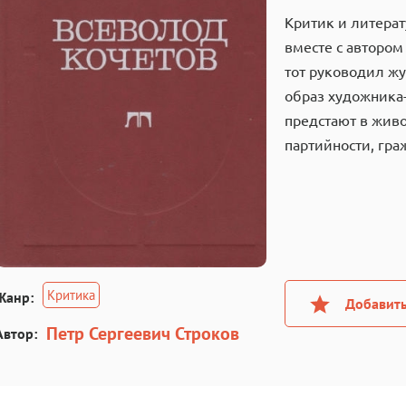
Критик и литерат
вместе с авторо
тот руководил жу
образ художника-
предстают в живо
партийности, гра
Критика
Жанр:
Добавить
Петр Сергеевич Строков
Автор: