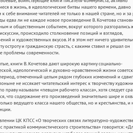
 Боевые, воинствующие книги писателя-коммуниста, активно
Roboto
Fira Sans
Garamond
еся в жизнь, в идеологические битвы нашего времени, давно
 к себе внимание читателей не только в нашей стране, но и за
Аа
Аа
Аа
ды едва ли не каждое новое произведение В. Кочетова станов
Iowan
SF Serif
San Francisco
ным и общественным событием, вокруг которого разгорались 
Аа
Аа
искуссии, происходило столкновение позиций и взглядов,
Аа
ений и художественных вкусов. И в этом нет ничего удивительн
Helvetica Neue
Georgia
Arial
Time
 ту остроту и гражданскую страсть, с какими ставил и решал он
Аа
Аа
Аа
е проблемы современности.
Menlo
Courier
Courier New
ятые, книги В. Кочетова дают широкую картину социально-
ской, идеологической и духовно-нравственной жизни советс
период, отмеченный целым рядом глубоких изменений и сдвиг
поныне не иссякает читательский интерес к творчеству художни
по праву называли «певцом рабочего класса», хотя следует сра
ся, что содержание его произведений значительно шире и охв
только ведущего класса нашего общества, но и крестьянства, и
нции.
влении ЦК КПСС «О творческих связях литературно-художест
с практикой коммунистического строительства» говорится: «Д