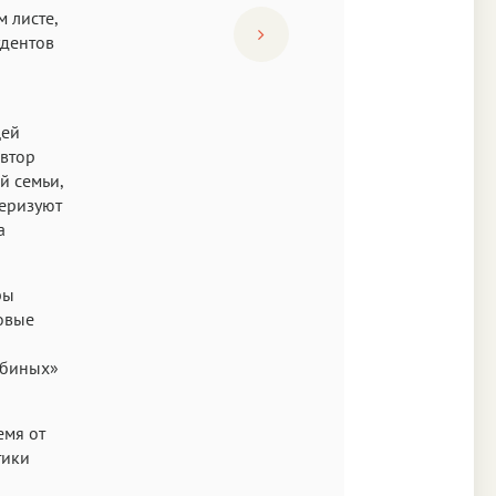
м листе,
удентов
щей
автор
й семьи,
теризуют
а
ры
новые
рбиных»
емя от
тики