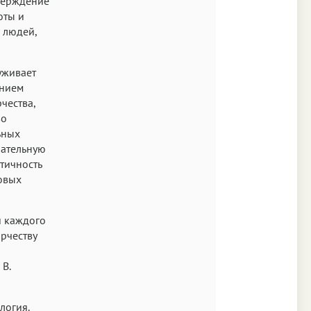
тверждение
оты и
 людей,
уживает
ением
чества,
во
ьных
пательную
тичность
совых
и каждого
орчеству
В.
логия.