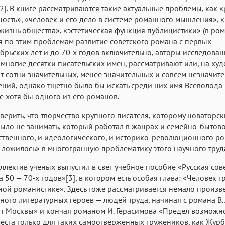
2]. В книге рассматриваются такие актуальные проблемы, как 
ость», «человек и его дело в системе романного мышления», 
жизнь общества», «эстетическая функция публицистики» (в роман
 по этим проблемам развитие советского романа с первых
брьских лет и до 70-х годов включительно, авторы исследован
многие десятки писательских имен, рассматривают или, на худ
 сотни значительных, менее значительных и совсем незначит
ний, однако тщетно было бы искать среди них имя Всеволода
е хотя бы одного из его романов.
верить, что творчество крупного писателя, которому новаторск
ыло не занимать, который работал в жанрах и семейно-бытово
твенного, и идеологического, и историко-революционного ро
 ложилось» в многогранную проблематику этого научного труд
ллектив ученых выпустил в свет учебное пособие «Русская сов
а 50 — 70-х годов»[3], в котором есть особая глава: «Человек т
ой романистике». Здесь тоже рассматривается немало произв
ного литературных героев — людей труда, начиная с романа В.
т Москвы» и кончая романом И. Герасимова «Предел возможно
еста только для таких самоотверженных тружеников, как Журб