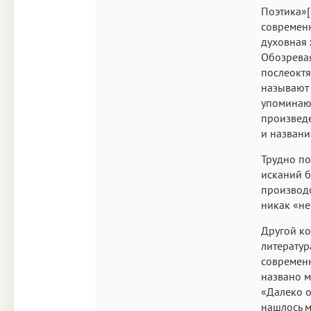
Поэтика»[
современн
духовная 
Обозревая
послеоктя
называют 
упоминают
произведе
и названи
Трудно по
исканий б
производс
никак «не
Другой ко
литератур
современн
названо м
«Далеко о
нашлось м