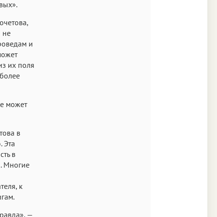
вых».
очетова,
 не
роведам и
может
из их поля
 более
не может
това в
 Эта
сть в
. Многие
теля, к
гам.
равда», —