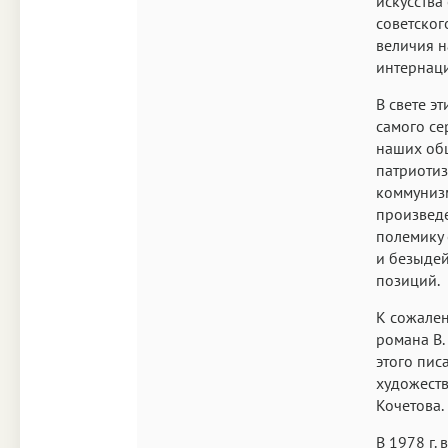
искусства
советског
величия н
интернаци
В свете э
самого се
наших общ
патриоти
коммунизм
произведе
полемику 
и безыдей
позиций.
К сожале
романа В.
этого пис
художеств
Кочетова.
В 1978 г.