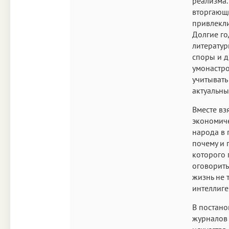
реализма.
вторгающи
привлекли
Долгие го
литератур
споры и д
умонастро
учитывать
актуальны
Вместе вз
экономиче
народа в 
почему и 
которого 
оговорить
жизнь не 
интеллиге
В постано
журналов 