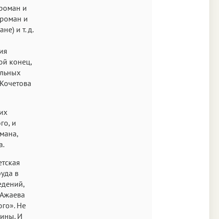
«роман и
«роман и
е) и т. д.
ия
ой конец,
ельных
 Кочетова
их
го, и
мана,
а.
етская
руда в
едений,
 Ажаева
го». Не
ины. И