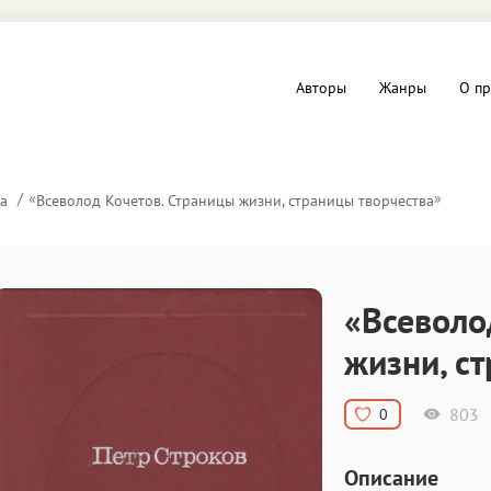
Авторы
Жанры
О пр
вы и Триллеры
Любовные романы
«
»
а
Всеволод Кочетов. Страницы жизни, страницы творчества
Детское
ная литература
Документальная литератур
«Всеволо
Драматургия
жизни, с
дство
Компьютеры и Интернет
803
0
ное
Фольклор
Описание