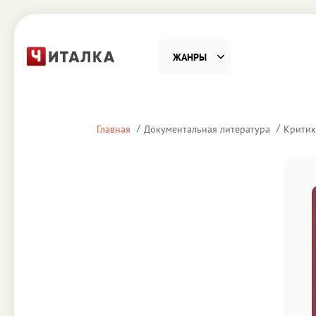
ЖАНРЫ
Фантастика
Детекти
Главная
Документальная литература
Критик
Приключения
Проза
Наука, Образование
Справоч
Религия и духовность
Поэзия
Юмор
Домово
Деловая литература
Старин