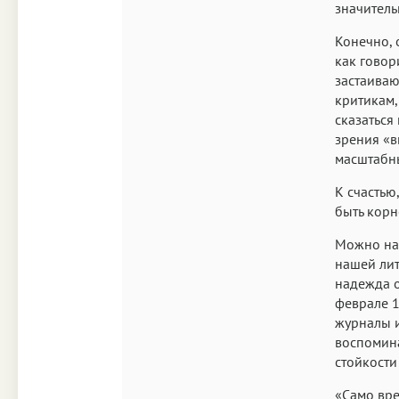
значитель
Конечно, 
как говор
застаиваю
критикам,
сказаться
зрения «в
масштабн
К счастью
быть корн
Можно над
нашей лит
надежда о
феврале 1
журналы и
воспомина
стойкости
«Само вре