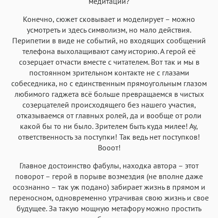
медитации?
Конечно, сюжет сковывает и моделирует – можно
усмотреть и здесь символизм, но мало действия.
Перипетии в виде не событий, но входящих сообщений
телефона выхолащивают саму историю. А герой её
созерцает отчасти вместе с читателем. Вот так и мы в
постоянном зрительном контакте не с глазами
собеседника, но с единственным прямоугольным глазом
любимого гаджета всё больше превращаемся в чистых
созерцателей происходящего без нашего участия,
отказываемся от главных ролей, да и вообще от роли
какой бы то ни было. Зрителем быть куда милее! Ау,
ответственность за поступки! Так ведь нет поступков!
Вооот!
Главное достоинство фабулы, находка автора – этот
поворот – герой в порыве возмездия (не вполне даже
осознанно – так уж подано) забирает жизнь в прямом и
переносном, одновременно утрачивая свою жизнь и свое
будущее. За такую мощную метафору можно простить