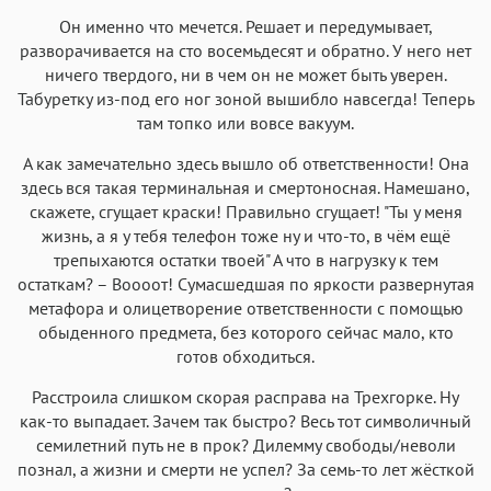
Он именно что мечется. Решает и передумывает,
разворачивается на сто восемьдесят и обратно. У него нет
ничего твердого, ни в чем он не может быть уверен.
Табуретку из-под его ног зоной вышибло навсегда! Теперь
там топко или вовсе вакуум.
А как замечательно здесь вышло об ответственности! Она
здесь вся такая терминальная и смертоносная. Намешано,
скажете, сгущает краски! Правильно сгущает! "Ты у меня
жизнь, а я у тебя телефон тоже ну и что-то, в чём ещё
трепыхаются остатки твоей" А что в нагрузку к тем
остаткам? – Воооот! Сумасшедшая по яркости развернутая
метафора и олицетворение ответственности с помощью
обыденного предмета, без которого сейчас мало, кто
готов обходиться.
Расстроила слишком скорая расправа на Трехгорке. Ну
как-то выпадает. Зачем так быстро? Весь тот символичный
семилетний путь не в прок? Дилемму свободы/неволи
познал, а жизни и смерти не успел? За семь-то лет жёсткой