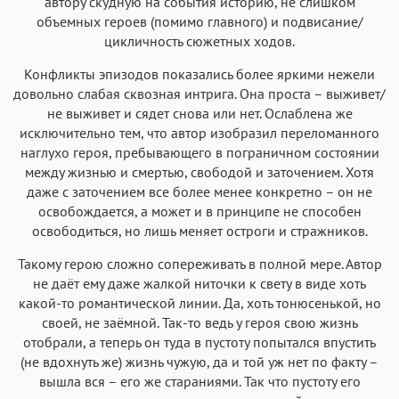
автору скудную на события историю, не слишком
объемных героев (помимо главного) и подвисание/
цикличность сюжетных ходов.
Конфликты эпизодов показались более яркими нежели
довольно слабая сквозная интрига. Она проста – выживет/
не выживет и сядет снова или нет. Ослаблена же
исключительно тем, что автор изобразил переломанного
наглухо героя, пребывающего в пограничном состоянии
между жизнью и смертью, свободой и заточением. Хотя
даже с заточением все более менее конкретно – он не
освобождается, а может и в принципе не способен
освободиться, но лишь меняет остроги и стражников.
Такому герою сложно сопереживать в полной мере. Автор
не даёт ему даже жалкой ниточки к свету в виде хоть
какой-то романтической линии. Да, хоть тонюсенькой, но
своей, не заёмной. Так-то ведь у героя свою жизнь
отобрали, а теперь он туда в пустоту попытался впустить
(не вдохнуть же) жизнь чужую, да и той уж нет по факту –
вышла вся – его же стараниями. Так что пустоту его