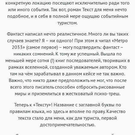
Аа
Аа
Аа
Аа
конкретную локацию посещают исключительно ради того
или иного события. Так вот, роман Текст для меня нечто
Roboto
Fira Sans
Garamond
Times
подобное, и я себя в полной мере ощущаю событийным
Аа
Аа
Аа
Аа
туристом.
Iowan
SF Serif
New York
San Francisco
Фантаст написал нечто реалистичное. Много ли вы таких
Аа
Аа
случаев знаете? Я – ни одного! При этом я читал «Метро
Аа
Аа
2033» (самое первое) – могу подтвердить: фантаст –
Helvetica Neue
Georgia
Arial
Times New Roman
никаких сомнений. К тому же успешный. Вышла по
Аа
Аа
Аа
Аа
меньшей мере сотня (!) книг последователей, творивших в
рамках вселенной, созданной уважаемым автором. Кто
Menlo
SF Mono
Courier
Courier New
там на чём зарабатывал в данном кейсе не так важно.
Важно, что никто даже предположить не мог, что после
всего этого писатель способен отбросить рисованные
миры и приземлиться в жестковатый психо-треш.
Теперь к «Тексту»! Название с заглавной буквы по
правилам языка, но здесь и вполне по праву. Качество
текста стало для меня, как для туриста, первой
достопримечательностью.