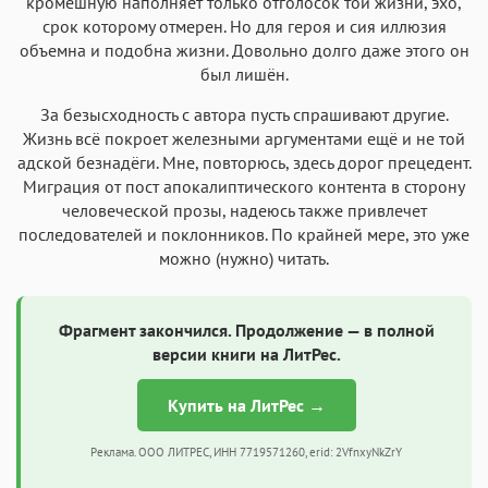
кромешную наполняет только отголосок той жизни, эхо,
срок которому отмерен. Но для героя и сия иллюзия
объемна и подобна жизни. Довольно долго даже этого он
был лишён.
За безысходность с автора пусть спрашивают другие.
Жизнь всё покроет железными аргументами ещё и не той
адской безнадёги. Мне, повторюсь, здесь дорог прецедент.
Миграция от пост апокалиптического контента в сторону
человеческой прозы, надеюсь также привлечет
последователей и поклонников. По крайней мере, это уже
можно (нужно) читать.
Фрагмент закончился. Продолжение — в полной
версии книги на ЛитРес.
Купить на ЛитРес →
Реклама. ООО ЛИТРЕС, ИНН 7719571260, erid: 2VfnxyNkZrY