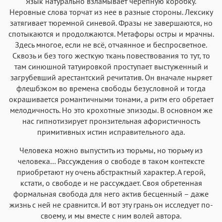
Язык натурально взламывает черепную коробку.
Неровные слова торчат из нее в разные стороны. Лексику
затягивает тюремной синевой. Фразы не завершаются, но
спотыкаются и продолжаются. Метафоры остры и мрачны.
Здесь многое, если не всё, отчаянное и беспросветное.
Сквозь и без того жесткую ткань повествования то тут, то
там синюшной татуировкой проступает выстуженный и
загрубевший арестантский речитатив. Он вначале ныряет
флешбэком во времена свободы безусловной и тогда
окрашивается романтичными тонами, а ритм его обретает
мелодичность. Но это крохотные эпизоды. В основном же
нас гипнотизирует пронзительная афористичность
примитивных истин исправительного ада.
Человека можно выпустить из тюрьмы, но тюрьму из
человека… Рассуждения о свободе в таком контексте
приобретают ну очень абстрактный характер. А герой,
кстати, о свободе и не рассуждает. Своя обретенная
формальная свобода для него актив бесценный – даже
жизнь с ней не сравнится. И вот эту грань он исследует по-
своему, и мы вместе с ним волей автора.