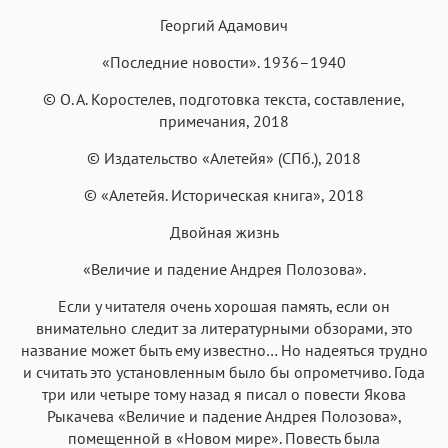
Георгий Адамович
«Последние новости». 1936–1940
Аа
Аа
Аа
Аа
© О. А. Коростелев, подготовка текста, составление,
Roboto
Fira Sans
Garamond
Times
примечания, 2018
Аа
Аа
Аа
Аа
© Издательство «Алетейя» (СПб.), 2018
Iowan
SF Serif
New York
San Francisco
© «Алетейя. Историческая книга», 2018
Аа
Аа
Аа
Аа
Двойная жизнь
Helvetica Neue
Georgia
Arial
Times New Roman
«Величие и падение Андрея Полозова».
Аа
Аа
Аа
Аа
Menlo
SF Mono
Courier
Courier New
Если у читателя очень хорошая память, если он
внимательно следит за литературными обзорами, это
название может быть ему известно… Но надеяться трудно
и считать это установленным было бы опрометчиво. Года
три или четыре тому назад я писал о повести Якова
Рыкачева «Величие и падение Андрея Полозова»,
помещенной в «Новом мире». Повесть была