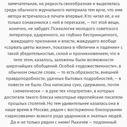
замечательная, на редкость своеобразная и выделялась
среди обычного журнального материала тем ярче, что имя
автора встречалось в печати впервые. Кто читал ее, а не
только ознакомился с ней в пересказе, — тот этой вещи,
конечно, не забудет. Психология молодого советского
литератора, одаренного, но глубоко беспринципного,
жаждущего признания и власти, жаждущего вообще
«сорвать цветы жизни», показана в «Величии и падении» с
такой убедительностью, силой и проникновением, что в
типе этом, казалось, заложены были возможности
широчайших обобщений. Особой «художественности», в
обычном смысле слова, — то есть образности, внешней
правдоподобности, удачных бытовых подробностей, — в
повести не было. Она написана сухо, сдержанно, почти
схематически — в духе тех «портретов», в которых
достигали такого блеска некоторые европейские писатели
прошлых столетий. Но тем удивительнее казалась она в
наше время в Москве, рядом с восторженно близорукими
«зарисовками» всякого рода ударников и знатных людей.
Да и не только рядом с ними! Рыкачев — подлинный