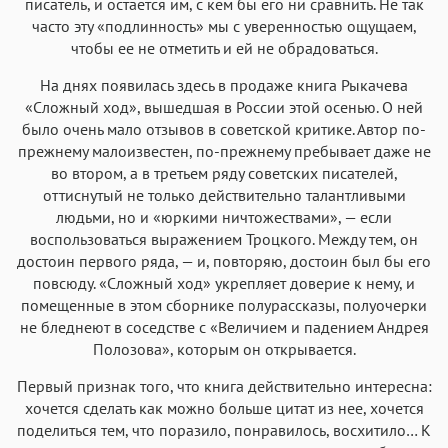
писатель, и остается им, с кем бы его ни сравнить. Не так
часто эту «подлинность» мы с уверенностью ощущаем,
чтобы ее не отметить и ей не обрадоваться.
На днях появилась здесь в продаже книга Рыкачева
«Сложный ход», вышедшая в России этой осенью. О ней
было очень мало отзывов в советской критике. Автор по-
прежнему малоизвестен, по-прежнему пребывает даже не
во втором, а в третьем ряду советских писателей,
оттиснутый не только действительно талантливыми
людьми, но и «юркими ничтожествами», — если
воспользоваться выражением Троцкого. Между тем, он
достоин первого ряда, — и, повторяю, достоин был бы его
повсюду. «Сложный ход» укрепляет доверие к нему, и
помещенные в этом сборнике полурассказы, полуочерки
не бледнеют в соседстве с «Величием и падением Андрея
Полозова», которым он открывается.
Первый признак того, что книга действительно интересна:
хочется сделать как можно больше цитат из нее, хочется
поделиться тем, что поразило, понравилось, восхитило… К