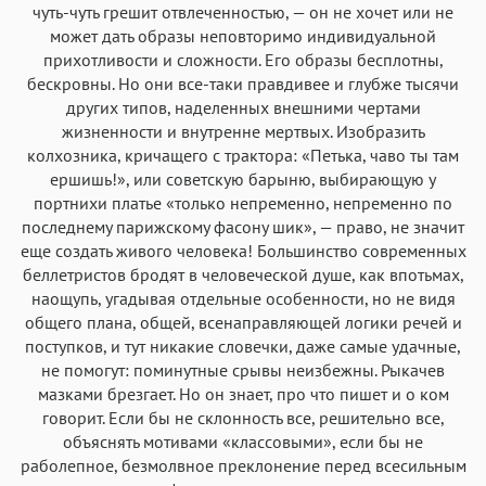
чуть-чуть грешит отвлеченностью, — он не хочет или не
может дать образы неповторимо индивидуальной
прихотливости и сложности. Его образы бесплотны,
бескровны. Но они все-таки правдивее и глубже тысячи
других типов, наделенных внешними чертами
жизненности и внутренне мертвых. Изобразить
колхозника, кричащего с трактора: «Петька, чаво ты там
ершишь!», или советскую барыню, выбирающую у
портнихи платье «только непременно, непременно по
последнему парижскому фасону шик», — право, не значит
еще создать живого человека! Большинство современных
беллетристов бродят в человеческой душе, как впотьмах,
наощупь, угадывая отдельные особенности, но не видя
общего плана, общей, всенаправляющей логики речей и
поступков, и тут никакие словечки, даже самые удачные,
не помогут: поминутные срывы неизбежны. Рыкачев
мазками брезгает. Но он знает, про что пишет и о ком
говорит. Если бы не склонность все, решительно все,
объяснять мотивами «классовыми», если бы не
раболепное, безмолвное преклонение перед всесильным