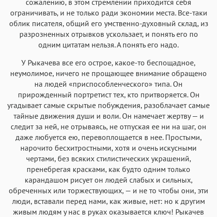
сожалению, в этом стремлении приходится себя
ограничивать, и не только ради экономии места. Все-таки
облик писателя, общий его умственно-духовный склад, из
разрозненных отрывков ускользает, и понять его по
одним цитатам нельзя. А понять его надо.
У Рыкачева все его острое, какое-то беспощадное,
неумолимое, ничего не прощающее внимание обращено
на людей «приспособленческого» типа. Он
прирожденный портретист тех, кто притворяется. Он
угадывает самые скрытые побуждения, разоблачает самые
тайные движения души и воли. Он намечает жертву — и
следит за ней, не отрываясь, не отпуская ее ни на шаг, он
даже любуется ею, перевоплощается в нее. Простыми,
нарочито бесхитростными, хотя и очень искусными
чертами, без всяких стилистических украшений,
пренебрегая красками, как будто одним только
карандашом рисует он людей слабых и сильных,
обреченных или торжествующих, — и не то чтобы они, эти
люди, вставали перед нами, как живые, нет: но к другим
живым людям у нас в руках оказывается ключ! Рыкачев