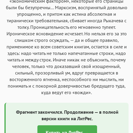
«экономическим фактором», некоторые его страницы
были бы безупречны… Марксизм, воспринятый довольно
упрощенно, и притом как истина абсолютная и
тиранически требовательная, сбивает иногда Рыкачева с
толку. Проницательность его мгновенно тупеет.
Ироническое ясновидение исчезает. Но нельзя его за это
слишком строго осуждать, — да и общее правило,
применимое ко всем советским книгам, остается в силе и
здесь: надо читать не только напечатанные строки, надо
читать и между строк. Иначе никак не объяснить, почему
человек, только что доказавший свой изощренный,
сильный, прозорливый ум, вдруг превращается в
восторженного ягненка, неспособного ни мыслить, ни
понимать и с покорной доверчивостью бредущего туда,
куда ведут его «вожди».
Фрагмент закончился. Продолжение — в полной
версии книги на ЛитРес.
Купить на ЛитРес →