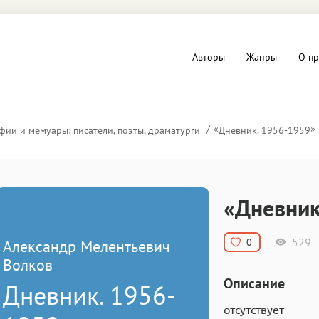
Авторы
Жанры
О пр
вы и Триллеры
Любовные романы
«
»
фии и мемуары: писатели, поэты, драматурги
Дневник. 1956-1959
Детское
ная литература
Документальная литератур
«Дневник
Драматургия
529
0
Александр Мелентьевич
дство
Компьютеры и Интернет
Волков
Описание
Дневник. 1956-
ное
Фольклор
отсутствует