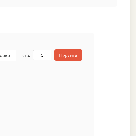
роики
стр.
Перейти
A
кст