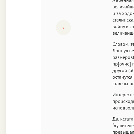
величайша
и за ходо
сталинска
войну в с
величайше
Словом, э
Лопнул ве
размеров!
пр[очие] 
другой (о
останутся
стал бы н
Интересно
происходи
исподволь
Да, кстат
“душителе
превышал 