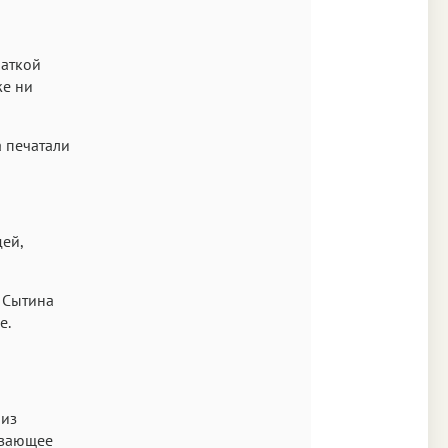
раткой
же ни
а печатали
дей,
и Сытина
е.
 из
ывающее