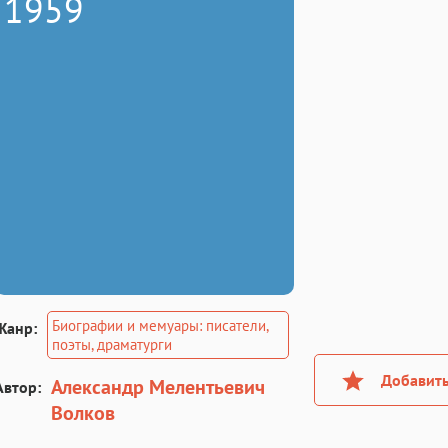
1959
Биографии и мемуары: писатели,
Жанр:
поэты, драматурги
Добавить
Александр Мелентьевич
Автор:
Волков