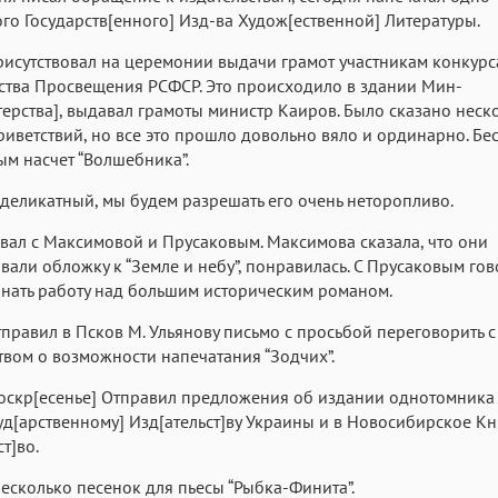
го Государств[енного] Изд-ва Худож[ественной] Литературы.
рисутствовал на церемонии выдачи грамот участникам конкурс
тва Просвещения РСФСР. Это происходило в здании Мин-
ерства], выдавал грамоты министр Каиров. Было сказано неск
риветствий, но все это прошло довольно вяло и ординарно. Бе
м насчет “Волшебника”.
деликатный, мы будем разрешать его очень неторопливо.
вал с Максимовой и Прусаковым. Максимова сказала, что они
вали обложку к “Земле и небу”, понравилась. С Прусаковым гов
нать работу над большим историческим романом.
тправил в Псков М. Ульянову письмо с просьбой переговорить 
твом о возможности напечатания “Зодчих”.
Воскр[есенье] Отправил предложения об издании однотомника
уд[арственному] Изд[ательст]ву Украины и в Новосибирское К
т]во.
есколько песенок для пьесы “Рыбка-Финита”.