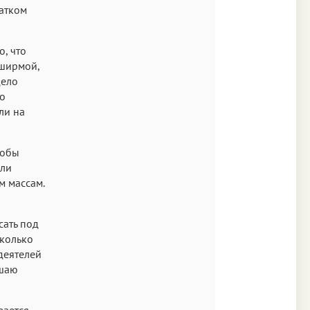
ратком
о, что
 ширмой,
дело
по
ли на
тобы
оли
м массам.
сать под
сколько
деятелей
ушаю
вается —