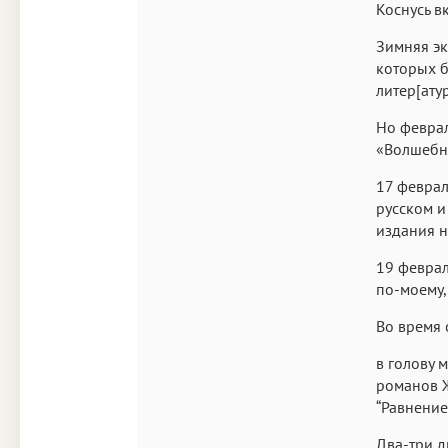
Коснусь вк
Зимняя эк
которых б
литер[ату
Но феврал
«Волшебни
17 феврал
русском и
издания н
19 феврал
по-моему,
Во время
в голову 
романов Ж
“Равнение
Два-три д