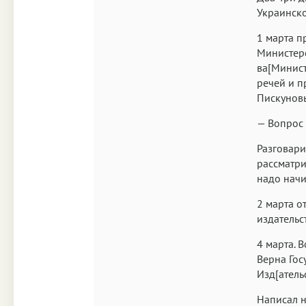
Украинско
1 марта п
Министерс
ва[Минист
речей и п
Пискуновы
— Вопрос 
Разговари
рассматри
надо начи
2 марта о
издательс
4 марта. 
Верна Гос
Изд[ательс
Написал н