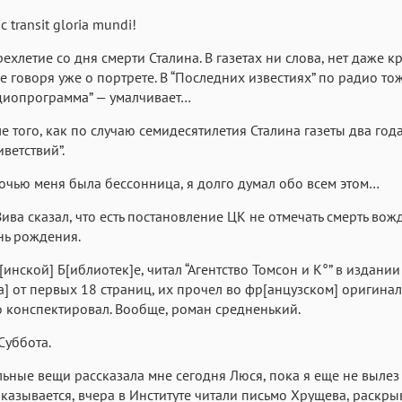
ic transit gloria mundi!
рехлетие со дня смерти Сталина. В газетах ни слова, нет даже к
не говоря уже о портрете. В “Последних известиях” по радио то
адиопрограмма” — умалчивает…
ле того, как по случаю семидесятилетия Сталина газеты два год
ветствий”.
очью меня была бессонница, я долго думал обо всем этом…
ива сказал, что есть постановление ЦК не отмечать смерть вож
нь рождения.
[инской] Б[иблиотек]е, читал “Агентство Томсон и К°” в издани
а] от первых 18 страниц, их прочел во фр[анцузском] оригинал
конспектировал. Вообще, роман средненький.
Суббота.
ьные вещи рассказала мне сегодня Люся, пока я еще не вылез
Оказывается, вчера в Институте читали письмо Хрущева, раскр