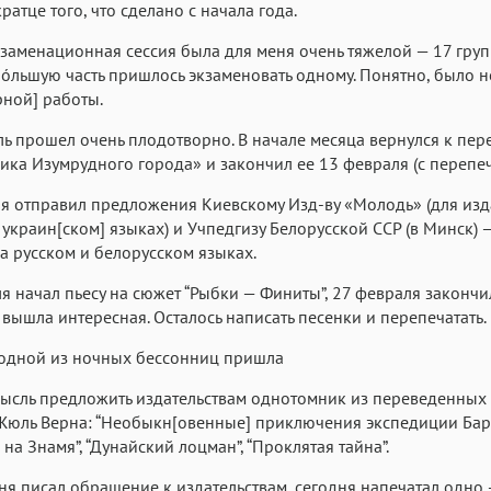
ратце того, что сделано с начала года.
Аа
Аа
Аа
заменационная сессия была для меня очень тяжелой — 17 груп
Roboto
Fira Sans
Garamond
óльшую часть пришлось экзаменовать одному. Понятно, было н
рной] работы.
Аа
Аа
Аа
Iowan
SF Serif
San Francisco
ь прошел очень плодотворно. В начале месяца вернулся к пер
ка Изумрудного города» и закончил ее 13 февраля (с перепеч
Аа
Аа
Аа
я отправил предложения Киевскому Изд-ву «Молодь» (для изд
Helvetica Neue
Georgia
Arial
Time
 украин[ском] языках) и Учпедгизу Белорусской ССР (в Минск) 
Аа
Аа
Аа
а русском и белорусском языках.
Menlo
Courier
Courier New
я начал пьесу на сюжет “Рыбки — Финиты”, 27 февраля закончил
 вышла интересная. Осталось написать песенки и перепечатать.
 одной из ночных бессонниц пришла
мысль предложить издательствам однотомник из переведенны
юль Верна: “Необыкн[овенные] приключения экспедиции Барс
 на Знамя”, “Дунайский лоцман”, “Проклятая тайна”.
ня писал обращение к издательствам, сегодня напечатал одно 