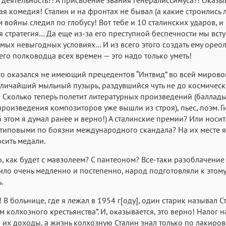
я комедия! Сталин и на фронтах не бывал (а какие строились 
м войны следил по глобусу! Вот тебе и 10 сталинских ударов, и
я стратегия… Да еще из-за его преступной беспечности мы вст
амых невыгодных условиях… И из всего этого создать ему орео
го полководца всех времен — это надо только уметь!
то оказался не имеющий прецедентов “Интвид” во всей мирово
личайший мыльный пузырь, раздувшийся чуть не до космичес
 Сколько теперь полетит литературных произведений (баллады
произведения композиторов уже вышли из строя), пьес, поэм. Г
б этом я думал ранее и верно!) А сталинские премии? Или носи
 типовыми по боязни международного скандала? На их месте я
осить медали.
, как будет с мавзолеем? С пантеоном? Все-таки разоблачение
ло очень медленно и постепенно, народ подготовляли к этому
.
и! В больнице, где я лежал в 1954 г[оду], один старик называл С
м колхозного крестьянства”. И, оказывается, это верно! Налог н
их доходы, а жизнь колхозную Сталин знал только по лакиро