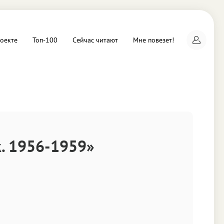
оекте
Топ-100
Сейчас читают
Мне повезет!
а
. 1956-1959»