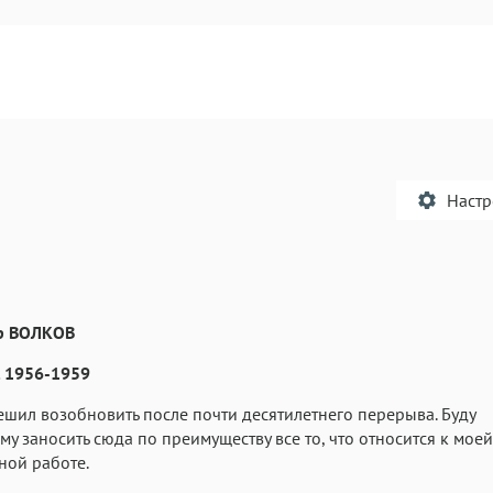
Наст
р ВОЛКОВ
Текст
Текст
Текст
Те
 1956-1959
Решил возобновить после почти десятилетнего перерыва. Буду
у заносить сюда по преимуществу все то, что относится к моей
ной работе.