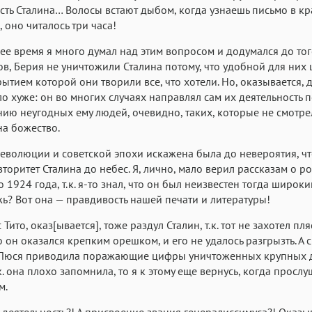
сть Сталина… Волосы встают дыбом, когда узнаешь письмо в к
, оно читалось три часа!
ее время я много думал над этим вопросом и додумался до тог
ов, Берия не уничтожили Сталина потому, что удобной для них
ытием которой они творили все, что хотели. Но, оказывается, 
о хуже: он во многих случаях направлял сам их деятельность 
ию неугодных ему людей, очевидно, таких, которые не смотре
на божество.
еволюции и советской эпохи искажена была до невероятия, ч
вторитет Сталина до небес. Я, лично, мало верил рассказам о р
о 1924 года, т.к. я-то знал, что он был неизвестен тогда широки
ь? Вот она — правдивость нашей печати и литературы!
Тито, оказ[ывается], тоже раздул Сталин, т.к. тот не захотел пля
о он оказался крепким орешком, и его не удалось разгрызть. А 
 Люся приводила поражающие цифры уничтоженных крупных 
.к. она плохо запомнила, то я к этому еще вернусь, когда просл
м.
 деятельность?! А присвоение звания генералиссимуса?! Оказы