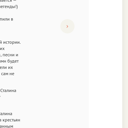
легенды!)
упили в
л
й истории.
ких
, песни и
имн будет
тели их
 сам не
 Сталина
талина
а крестьян
ванным