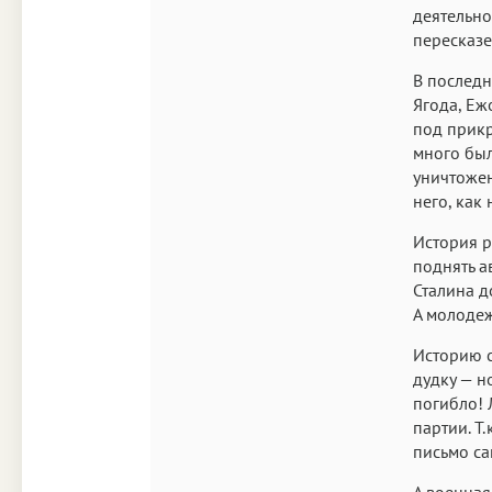
деятельно
пересказе
В последн
Ягода, Еж
под прикр
много был
уничтожен
него, как 
История р
поднять а
Сталина д
А молодеж
Историю с 
дудку — н
погибло!
партии. Т
письмо са
А военная