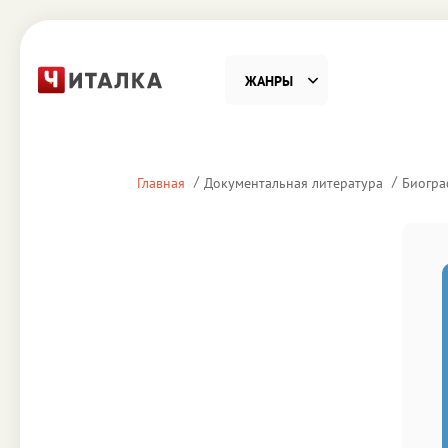
ЖАНРЫ
Фантастика
Детекти
Главная
Документальная литература
Биогра
Приключения
Проза
Наука, Образование
Справоч
Религия и духовность
Поэзия
Юмор
Домово
Деловая литература
Старин