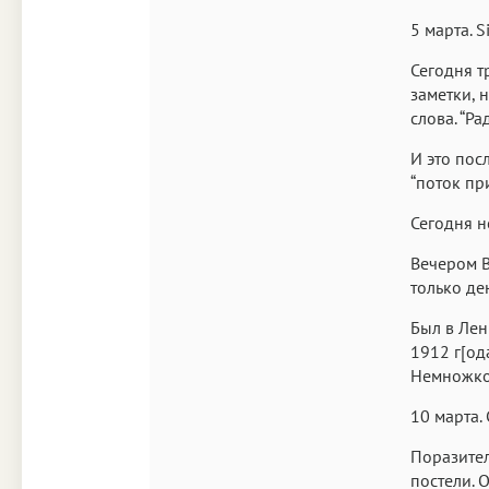
5 марта. S
Сегодня т
заметки, 
слова. “Р
И это пос
“поток при
Сегодня н
Вечером В
только де
Был в Лен
1912 г[од
Немножко 
10 марта. 
Поразител
постели. 