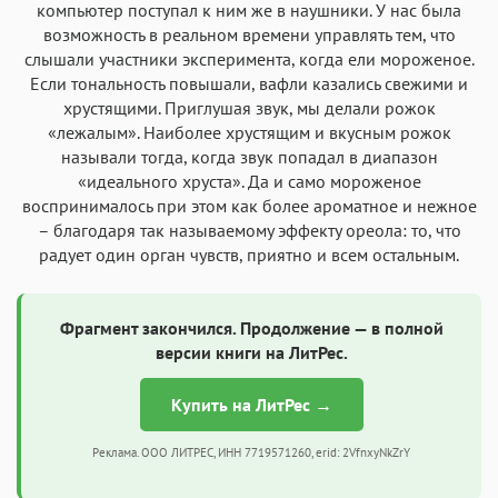
компьютер поступал к ним же в наушники. У нас была
возможность в реальном времени управлять тем, что
слышали участники эксперимента, когда ели мороженое.
Если тональность повышали, вафли казались свежими и
хрустящими. Приглушая звук, мы делали рожок
«лежалым». Наиболее хрустящим и вкусным рожок
называли тогда, когда звук попадал в диапазон
«идеального хруста». Да и само мороженое
воспринималось при этом как более ароматное и нежное
– благодаря так называемому эффекту ореола: то, что
радует один орган чувств, приятно и всем остальным.
Фрагмент закончился. Продолжение — в полной
версии книги на ЛитРес.
Купить на ЛитРес →
Реклама. ООО ЛИТРЕС, ИНН 7719571260, erid: 2VfnxyNkZrY