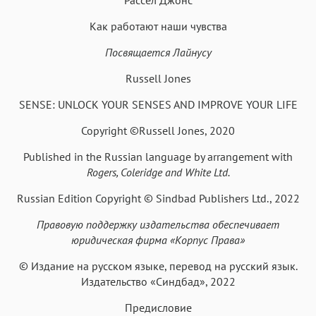
Как работают наши чувства
Аа
Аа
Аа
Аа
Посвящается Лайнусу
Roboto
Fira Sans
Garamond
Times
Russell Jones
Аа
Аа
Аа
Аа
SENSE: UNLOCK YOUR SENSES AND IMPROVE YOUR LIFE
Iowan
SF Serif
New York
San Francisco
Аа
Аа
Аа
Аа
Copyright ©Russell Jones, 2020
Helvetica Neue
Georgia
Arial
Times New Roman
Published in the Russian language by arrangement with
Rogers, Coleridge and White Ltd.
Аа
Аа
Аа
Аа
Menlo
SF Mono
Courier
Courier New
Russian Edition Copyright © Sindbad Publishers Ltd., 2022
Правовую поддержку издательства обеспечивает
юридическая фирма «Корпус Права»
© Издание на русском языке, перевод на русский язык.
Издательство «Синдбад», 2022
Предисловие