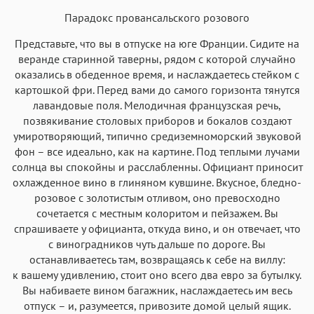
Парадокс провансальского розового
Представьте, что вы в отпуске на юге Франции. Сидите на
веранде старинной таверны, рядом с которой случайно
оказались в обеденное время, и наслаждаетесь стейком с
картошкой фри. Перед вами до самого горизонта тянутся
лавандовые поля. Мелодичная французская речь,
позвякивание столовых приборов и бокалов создают
умиротворяющий, типично средиземноморский звуковой
фон – все идеально, как на картине. Под теплыми лучами
солнца вы спокойны и расслабленны. Официант приносит
охлажденное вино в глиняном кувшине. Вкусное, бледно-
розовое с золотистым отливом, оно превосходно
сочетается с местным колоритом и пейзажем. Вы
спрашиваете у официанта, откуда вино, и он отвечает, что
с виноградников чуть дальше по дороге. Вы
останавливаетесь там, возвращаясь к себе на виллу:
к вашему удивлению, стоит оно всего два евро за бутылку.
Вы набиваете вином багажник, наслаждаетесь им весь
отпуск – и, разумеется, привозите домой целый ящик.