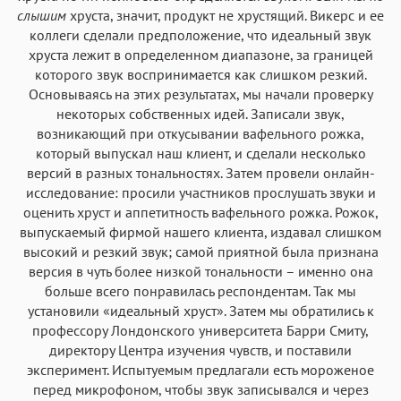
слышим
хруста, значит, продукт не хрустящий. Викерс и ее
коллеги сделали предположение, что идеальный звук
хруста лежит в определенном диапазоне, за границей
которого звук воспринимается как слишком резкий.
Основываясь на этих результатах, мы начали проверку
некоторых собственных идей. Записали звук,
возникающий при откусывании вафельного рожка,
который выпускал наш клиент, и сделали несколько
версий в разных тональностях. Затем провели онлайн-
исследование: просили участников прослушать звуки и
оценить хруст и аппетитность вафельного рожка. Рожок,
выпускаемый фирмой нашего клиента, издавал слишком
высокий и резкий звук; самой приятной была признана
версия в чуть более низкой тональности – именно она
больше всего понравилась респондентам. Так мы
установили «идеальный хруст». Затем мы обратились к
профессору Лондонского университета Барри Смиту,
директору Центра изучения чувств, и поставили
эксперимент. Испытуемым предлагали есть мороженое
перед микрофоном, чтобы звук записывался и через