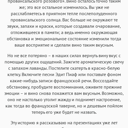
провансальского розового». Вино осталось точно таким
же; это все остальное изменилось. Вы уже не
расслабляетесь в приятном тепле послеполуденного
провансальского солнца. Вас больше не окружают те
звуки, запахи и краски, которые создавали очарование,
отложившееся в памяти; а ведь именно окружающая
обстановка и эмоциональное состояние изменили тогда
ваше восприятие и сделали вино таким вкусным.
Но не все потеряно – в наших силах вернуть вину вкус с
помощью других ощущений. Зажгите ароматическую свечу
с запахом лаванды. Постелите скатерть в красно-белую
клетку. Включите песни Эдит Пиаф или поставьте фоном
какие-нибудь записи французской речи. Воссоздайте
обстановку, пробудите воспоминания, оживите прежние
эмоции – и вино снова покажется вам вкусным. Возможно,
оно не настолько утолит жажду и поднимет настроение,
как тогда во французской таверне, но и дешевым пойлом
теперь его уже будет не назвать.
Эту историю я рассказываю на презентациях уже лет