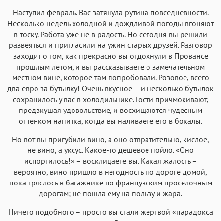
Наступил февраль. Вас затянула рутина повседневности.
Несколько недель холодной и дождливой погоды вгоняют
в тоску. Работа уже не в радость. Но сегодня вы решили
развеяться и пригласили на ужин старых друзей. Разговор
заходит о том, как прекрасно вы отдохнули в Провансе
прошлым летом, и вы рассказываете о замечательном
местном вине, которое там попробовали. Розовое, всего
два евро за бутылку! Очень вкусное – и несколько бутылок
сохранилось у вас в холодильнике. Гости причмокивают,
предвкушая удовольствие, и восхищаются чудесным
оттенком напитка, когда вы наливаете его в бокалы.
Но вот вы пригубили вино, а оно отвратительно, кислое,
не вино, а уксус. Какое-то дешевое пойло. «Оно
испортилось!» – восклицаете вы. Какая жалость –
вероятно, вино пришло в негодность по дороге домой,
пока тряслось в багажнике по французским проселочным
дорогам; не пошла ему на пользу и жара.
Ничего подобного – просто вы стали жертвой «парадокса