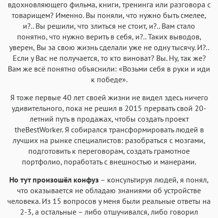
вдохновляющего фильма, книги, тренинга или разговора с
Аа
Аа
товарищем? Именно. Вы поняли, что нужно быть смелее,
Аа
Аа
и?.. Вы решили, что злиться не стоит, и?.. Вам стало
Helvetica Neue
Georgia
Arial
Times New Roman
понятно, что нужно верить в себя, и?.. Таких выводов,
Аа
Аа
Аа
Аа
уверен, Вы за свою жизнь сделали уже не одну тысячу. И?..
Если у Вас не получается, то кто виноват? Вы. Ну, так же?
Menlo
SF Mono
Courier
Courier New
Вам же всё понятно объяснили: «Возьми себя в руки и иди
к победе».
Я тоже первые 40 лет своей жизни не видел здесь ничего
удивительного, пока не решил в 2015 прервать свой 20-
летний путь в продажах, чтобы создать проект
theBestWorker. Я собирался трансформировать людей в
лучших на рынке специалистов: разобраться с мозгами,
подготовить к переговорам, создать грамотное
портфолио, поработать с внешностью и манерами.
Но тут произошёл конфуз
– консультируя людей, я понял,
что оказывается не обладаю знаниями об устройстве
человека. Из 15 вопросов у меня были реальные ответы на
2-3, а остальные – либо отшучивался, либо говорил