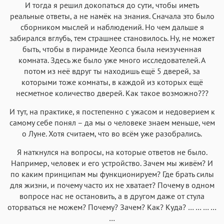
И тогда я решил докопаться до сути, чтобы иметь
реальные ответы, а не намёк на знания. Сначала это было
сборником мыслей и наблюдений. Но чем дальше я
забирался вглубь, тем страшнее становилось. Ну, не может
быть, чтобы в пирамиде Хеопса была неизученная
комната. Здесь же было уже много исследователей. А
потом из неё вдруг ты находишь ещё 5 дверей, за
которыми тоже комнаты, в каждой из которых ещё
несметное количество дверей. Как такое возможно???
И тут, на практике, я постепенно с ужасом и недоверием к
самому себе понял – да мы о человеке знаем меньше, чем
о Луне. Хотя считаем, что во всём уже разобрались.
Я наткнулся на вопросы, на которые ответов не было.
Например, человек и его устройство. Зачем мы живём? И
по каким принципам мы функционируем? Где брать силы
для жизни, и почему часто их не хватает? Почему в одном
вопросе нас не остановить, а в другом даже от стула
оторваться не можем? Почему? Зачем? Как? Куда? … … … …
…