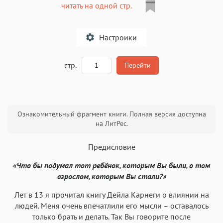
читать на одной стр.
Настроики
A
стр.
Перейти
Текст
Текст
Текст
Текст
Ознакомительный фрагмент книги. Полная версия доступна
на ЛитРес.
Предисловие
«Что бы подумал тот ребёнок, которым Вы были, о том
Аа
Аа
Аа
Аа
взрослом, которым Вы стали?»
Roboto
Fira Sans
Garamond
Times
Лет в 13 я прочитал книгу Дейла Карнеги о влиянии на
Аа
Аа
Аа
людей. Меня очень впечатлили его мысли – оставалось
Аа
только брать и делать. Так Вы говорите после
Iowan
SF Serif
New York
San Francisco