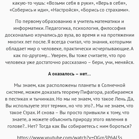
какую-то чушь: «Возьми себя в руки», «Верь в себя»,
«Соберись и иди», «Настройся», «Борись со страхами».
По первому образованию я учитель математики и
информатики. Педагогика, психология, философия
досконально изучались до вуза, во время и на протяжении
многих лет после. Я всегда считал, что знания, которыми
обладает мир о человеке, практически исчерпывающие. А
как по-другому… Уверен, Вы тоже считаете, что про
человека уже достаточно рассказано – бери, учи, меняйся.
А оказалось – нет…
Мы знаем, как расположены планеты в Солнечной
системе, можем доказать теорему Пифагора, разбираемся
в пестиках и тычинках. Но мы не знаем, что такое Лень. Да,
Вы используете этот термин, но что это?.. Мы не знаем, что
такое Страх. И снова – Вы просто привыкли к тому, что
знаете, а можете объяснить природу этого явления в
голове?.. Нет? Тогда как Вы собираетесь с ним бороться?
https://www.youtube.com/watch?v=QGrn3P6AJ3s