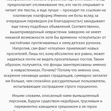
предполагает отслеживание тех, кто часто открывает и
читает эти тексты, а еще лучше – проходит по ссылкам на
платежную платформу. Именно им боты вслед за
очередным переводом («в благодарность») закидывают
еще пачку подобных объявлений. Соответственно,
вышеприведенный неврастеник заведомо не имеет
никакой возможности хотя бы временно «откупиться» от
настойчиво протягиваемых к нему детских ручонок.
Напротив, сам факт «откупки» привлекает новых
просителей. Лишь тот, кому абсолютно все равно, может
надеяться почти не видеть просительных постов. Таким
образом, получается, что фонды заинтересованы именно
в неврастениках. Почему? Потому что именно они,
искренне ненавидя шквал страдальцев, суммарно заплатят
им больше, чем спокойно-рассудительные пользователи,
испытывающие сострадание строго порционно.
Иными словами, описанный нами вымышленный
персонаж, будучи существом недобрым, трусливым и
перманентно кающимся грешником а ля герои