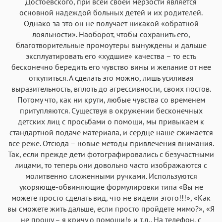
Достоевского, при всей своей мерзости является
основной надеждой больных детей и их родителей.
Однако за это он не получает никакой «обратной
лояльности». Наоборот, чтобы сохранить его,
благотворительные промоутеры вынуждены и дальше
эксплуатировать его «худшие» качества – то есть
бесконечно бередить его чувство вины и желание от нее
откупиться. А сделать это можно, лишь усиливая
выразительность, вплоть до агрессивности, своих постов.
Потому что, как ни крути, любые чувства со временем
притупляются. Существуя в окружении бесконечных
детских лиц с просьбами о помощи, мы привыкаем к
стандартной подаче материала, и сердце наше сжимается
все реже. Отсюда – новые методы привлечения внимания.
Так, если прежде дети фотографировались с безучастными
лицами, то теперь они довольно часто изображаются с
молитвенно сложенными ручками. Используются
укоряюще-обвиняющие формулировки типа «Вы не
можете просто сделать вид, что не видели этого!!!», «Как
вы сможете жить дальше, если просто пройдете мимо?», «Я
не прошу – я кричу о помощи!» и т.д.. На телефон, с