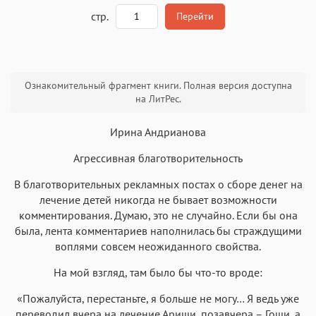
A
стр.
Перейти
Текст
Текст
Текст
Текст
Ознакомительный фрагмент книги. Полная версия доступна
на ЛитРес.
Ирина Андрианова
Агрессивная благотворительность
Аа
Аа
Аа
Аа
В благотворительных рекламных постах о сборе денег на
Roboto
Fira Sans
Garamond
Times
лечение детей никогда не бывает возможности
Аа
Аа
Аа
комментирования. Думаю, это не случайно. Если бы она
Аа
была, лента комментариев наполнилась бы страждущими
Iowan
SF Serif
New York
San Francisco
воплями совсем неожиданного свойства.
Аа
Аа
Аа
Аа
На мой взгляд, там было бы что-то вроде:
Helvetica Neue
Georgia
Arial
Times New Roman
«Пожалуйста, перестаньте, я больше не могу… Я ведь уже
Аа
Аа
Аа
Аа
переводил вчера на лечение Ариши, позавчера – Гоши, а