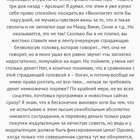
Menlo
SF Mono
Courier
Courier New
три дня назад – Арсюши! Я думал, что этим я уже купил
себе право спокойно посидеть во «Вконтакте» хотя бы
пару дней, не мучаясь чувством вины за то, что я такая
сволочь и не заплатил еще на Машу, Ваню, Соню и т.д.. Но
оказывается, это не так! Сколько бы я не платил, вы
жестоко ставите мне в ленту очередную страдающую
безволосую головку, которая говорит… Нет, она не
говорит, но в моих ушах все равно звучит «ты заплатил
недостаточно, помучайся-ка еще». Но поймите, у меня нет
столько денег! Нет, я конечно понимаю, что в сравнении с
этой страдающей головкой я – богач, и потому вообще не
имею права роптать, но все-таки… нельзя ли требовать
денег немножечко пореже? По крайней мере, не во всех
соцсетях, почтовых программах и новостных сайтах
сразу? Я знаю, что я бесконечно виновен хотя бы тем, что
не испытываю к этим лысым онкобольным абсолютно
никакого сострадания, и перевожу деньги только ради
покупки индульгенции за нечистую совесть, но ведь и у
индульгенции должна быть фиксированная цена! Однако,
когда только что совершенная сделка тут же обнуляется,