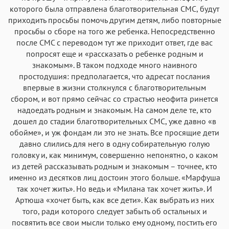
которого была отправлена благотворительная СМС, будут
приходить просьбы помочь другим детям, либо повторные
просьбы о сборе на того же ребенка. Непосредственно
после СМС с переводом тут же приходит ответ, где вас
попросят еще и «рассказать о ребенке родным и
знакомым». В таком подходе много наивного
простодушия: предполагается, что адресат послания
впервые в жизни столкнулся с благотворительным
сбором, и вот прямо сейчас со страстью неофита ринется
надоедать родным и знакомым. На самом деле те, кто
дошел до стадии благотворительных СМС, уже давно «в
обойме», и уж фондам ли это не знать. Все просящие дети
давно слились для него в одну собирательную голую
головку и, как минимум, совершенно непонятно, о каком
из детей рассказывать родным и знакомым – точнее, кто
именно из десятков лиц достоин этого больше. «Марфуша
так хочет жить». Но ведь и «Милана так хочет жить». И
Артюша «хочет быть, как все дети». Как выбрать из них
того, ради которого следует забыть об остальных и
посвятить все свои мысли только ему одному, постить его