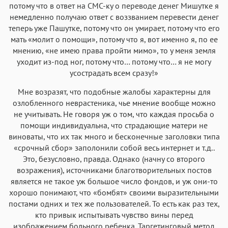
потому что в ответ на СМС-ку о переводе денег Мишутке я
немедленно получаю ответ с воззванием перевести денег
теперь уже Пашутке, потому что он умирает, потому что его
мать «молит о помощи», потому что я, вот именно я, по ее
мнению, «не имею права пройти мимо», то у меня земля
уходит из-под ног, потому что… потому что… я не могу
усострадать всем сразу!»
Мне возразят, что подобные жалобы характерны для
озлобленного неврастеника, чье мнение вообще можно
не учитывать. Не говоря уж о том, что каждая просьба о
помощи индивидуальна, что страдающие матери не
виноваты, что их так много и бесконечные заголовки типа
«срочный сбор» заполонили собой весь интернет и т.д..
Это, безусловно, правда. Однако (начну со второго
возражения), источниками благотворительных постов
является не такое уж большое число фондов, и уж они-то
хорошо понимают, что «бомбят» своими выразительными
постами одних и тех же пользователей. То есть как раз тех,
кто привык испытывать чувство вины перед
изображением больного ребенка. Таргетинговый метод