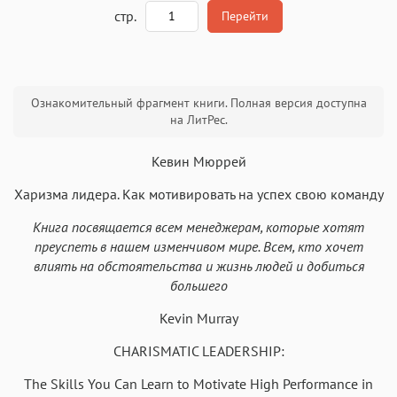
A
стр.
Перейти
Текст
Текст
Текст
Текст
Ознакомительный фрагмент книги. Полная версия доступна
на ЛитРес.
Кевин Мюррей
Харизма лидера. Как мотивировать на успех свою команду
Аа
Аа
Аа
Аа
Книга посвящается всем менеджерам, которые хотят
Roboto
Fira Sans
Garamond
Times
преуспеть в нашем изменчивом мире. Всем, кто хочет
Аа
Аа
Аа
влиять на обстоятельства и жизнь людей и добиться
Аа
большего
Iowan
SF Serif
New York
San Francisco
Kevin Murray
Аа
Аа
Аа
Аа
Helvetica Neue
CHARISMATIC LEADERSHIP:
Georgia
Arial
Times New Roman
Аа
Аа
Аа
Аа
The Skills You Can Learn to Motivate High Performance in