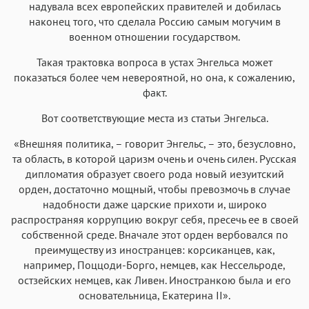
надувала всех европейских правителей и добилась
наконец того, что сделала Россию самым могучим в
военном отношении государством.
Такая трактовка вопроса в устах Энгельса может
показаться более чем невероятной, но она, к сожалению,
факт.
Вот соответствующие места из статьи Энгельса.
«Внешняя политика, – говорит Энгельс, – это, безусловно,
та область, в которой царизм очень и очень силен. Русская
дипломатия образует своего рода новый иезуитский
орден, достаточно мощный, чтобы превозмочь в случае
надобности даже царские прихоти и, широко
распространяя коррупцию вокруг себя, пресечь ее в своей
собственной среде. Вначале этот орден вербовался по
преимуществу из иностранцев: корсиканцев, как,
например, Поццоди-Борго, немцев, как Нессельроде,
остзейских немцев, как Ливен. Иностранкою была и его
основательница, Екатерина II».