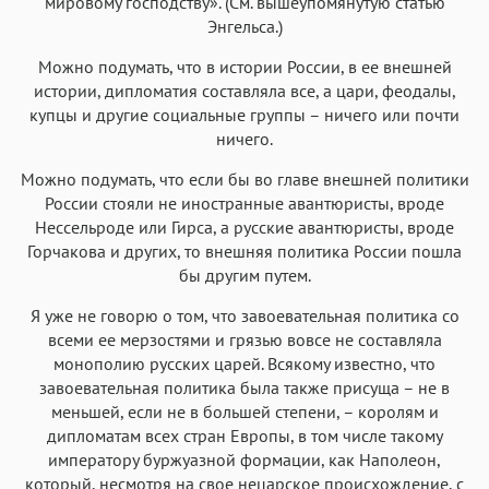
мировому господству». (См. вышеупомянутую статью
Энгельса.)
Можно подумать, что в истории России, в ее внешней
истории, дипломатия составляла все, а цари, феодалы,
купцы и другие социальные группы – ничего или почти
ничего.
Можно подумать, что если бы во главе внешней политики
России стояли не иностранные авантюристы, вроде
Нессельроде или Гирса, а русские авантюристы, вроде
Горчакова и других, то внешняя политика России пошла
бы другим путем.
Я уже не говорю о том, что завоевательная политика со
всеми ее мерзостями и грязью вовсе не составляла
монополию русских царей. Всякому известно, что
завоевательная политика была также присуща – не в
меньшей, если не в большей степени, – королям и
дипломатам всех стран Европы, в том числе такому
императору буржуазной формации, как Наполеон,
который, несмотря на свое нецарское происхождение, с