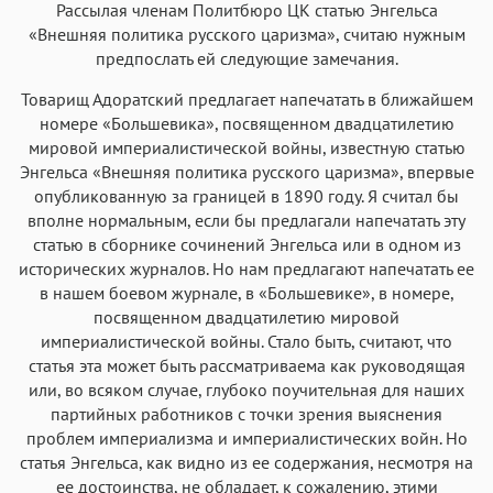
Аа
Аа
Аа
Аа
Рассылая членам Политбюро ЦК статью Энгельса
Iowan
SF Serif
New York
San Francisco
«Внешняя политика русского царизма», считаю нужным
предпослать ей следующие замечания.
Аа
Аа
Аа
Аа
Товарищ Адоратский предлагает напечатать в ближайшем
Helvetica Neue
Georgia
Arial
Times New Roman
номере «Большевика», посвященном двадцатилетию
Аа
Аа
Аа
Аа
мировой империалистической войны, известную статью
Menlo
SF Mono
Courier
Courier New
Энгельса «Внешняя политика русского царизма», впервые
опубликованную за границей в 1890 году. Я считал бы
вполне нормальным, если бы предлагали напечатать эту
статью в сборнике сочинений Энгельса или в одном из
исторических журналов. Но нам предлагают напечатать ее
в нашем боевом журнале, в «Большевике», в номере,
посвященном двадцатилетию мировой
империалистической войны. Стало быть, считают, что
статья эта может быть рассматриваема как руководящая
или, во всяком случае, глубоко поучительная для наших
партийных работников с точки зрения выяснения
проблем империализма и империалистических войн. Но
статья Энгельса, как видно из ее содержания, несмотря на
ее достоинства, не обладает, к сожалению, этими