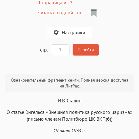
1 страница из 2
читать на одной стр.
Настроики
A
стр.
Перейти
Текст
Текст
Текст
Текст
Ознакомительный фрагмент книги. Полная версия доступна
на ЛитРес.
И.В. Сталин
О статье Энгельса «Внешняя политика русского царизма»
Аа
Аа
Аа
Аа
(письмо членам Политбюро ЦК ВКП(б))
Roboto
Fira Sans
Garamond
Times
19 июля 1934 г.