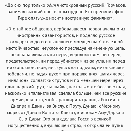
«До сих пор только
один
чистокровный русский, Горчаков,
занимал высший пост в этом ордене. Его преемник фон
Гире опять уже носит иностранную фамилию».
«Это тайное общество, вербовавшееся первоначально из
иностранных авантюристов, и подняло русское
государство до его нынешнего могущества. С железной
настойчивостью, неуклонно преследуя намеченную цепь,
не останавливаясь ни перед вероломством, ни перед
предательством, ни перед убийством из-за угла, ни перед
низкопоклонством, не скупясь на подкупы, не опьяняясь
победами, не падая духом при поражениях, шагая через
миллионы солдатских трупов и по меньшей мере через
один царский труп, эта шайка, настолько же бессовестная,
насколько и талантливая, сделала больше, чем все русские
армии, для того, чтобы расширить границы России от
Днепра и Двины за Вислу, к Пруту, Дунаю, к Черному
морю, от Дона и Волги за Кавказ, к истокам Аму-Дарьи и
Сыр-Дарьи. Это она сделала Россию великой,
могущественной, внушающей страх, и открыла ей путь к