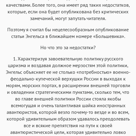
качествами. Более того, она имеет ряд таких недостатков,
которые, если она будет опубликована без критических
замечаний, могут запутать читателя.
Поэтому я считал бы нецелесообразным опубликование
статьи Энгельса в ближайшем номере «Большевика».
Но что это за недостатки?
1. Характеризуя завоевательную политику русского
царизма и воздавая должное мерзостям этой политики,
Энгельс объясняет ее не столько «потребностью» военно-
феодально-купеческой верхушки России в выходах к
морям, морских портах, в расширении внешней торговли
и овладении стратегическими пунктами, сколько тем, что
во главе внешней политики России стояла якобы
всемогущая и очень талантливая шайка иностранных
авантюристов, которой везло почему-то везде и во всем,
которой удивительным образом удавалось преодолевать
все и всякие препятствия на пути к своей
авантюристической цели, которая удивительно ловко