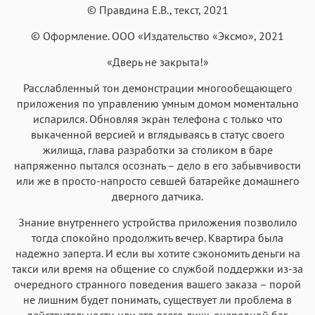
© Правдина Е.В., текст, 2021
Аа
Аа
Аа
Аа
© Оформление. ООО «Издательство «Эксмо», 2021
Helvetica Neue
Georgia
Arial
Times New Roman
«Дверь не закрыта!»
Аа
Аа
Аа
Аа
Menlo
SF Mono
Courier
Courier New
Расслабленный тон демонстрации многообещающего
приложения по управлению умным домом моментально
испарился. Обновляя экран телефона с только что
выкаченной версией и вглядываясь в статус своего
жилища, глава разработки за столиком в баре
напряженно пытался осознать – дело в его забывчивости
или же в просто-напросто севшей батарейке домашнего
дверного датчика.
Знание внутреннего устройства приложения позволило
тогда спокойно продолжить вечер. Квартира была
надежно заперта. И если вы хотите сэкономить деньги на
такси или время на общение со службой поддержки из-за
очередного странного поведения вашего заказа – порой
не лишним будет понимать, существует ли проблема в
действительности или это всего лишь очередной баг.