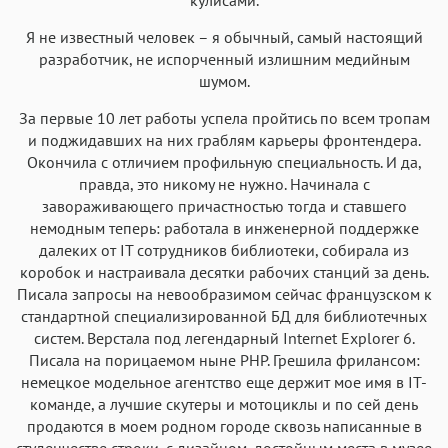
Я не известный человек – я обычный, самый настоящий
разработчик, не испорченный излишним медийным
шумом.
За первые 10 лет работы успела пройтись по всем тропам
и поджидавших на них граблям карьеры фронтендера.
Окончила с отличием профильную специальность. И да,
правда, это никому не нужно. Начинала с
завораживающего причастностью тогда и ставшего
немодным теперь: работала в инженерной поддержке
далеких от IT сотрудников библиотеки, собирала из
коробок и настраивала десятки рабочих станций за день.
Писала запросы на невообразимом сейчас французском к
стандартной специализированной БД для библиотечных
систем. Верстала под легендарный Internet Explorer 6.
Писала на порицаемом ныне PHP. Грешила фрилансом:
немецкое модельное агентство еще держит мое имя в IT-
команде, а лучшие скутеры и мотоциклы и по сей день
продаются в моем родном городе сквозь написанные в
студенчестве строки, с дизайном, достойным места в музее