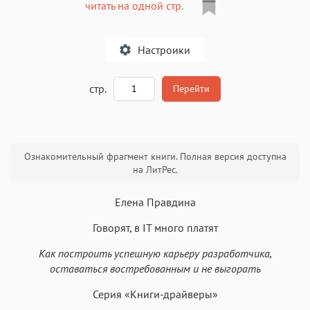
читать на одной стр.
Настроики
A
стр.
Перейти
Текст
Текст
Текст
Текст
Ознакомительный фрагмент книги. Полная версия доступна
на ЛитРес.
Елена Правдина
Говорят, в IT много платят
Аа
Аа
Аа
Аа
Как построить успешную карьеру разработчика,
Roboto
Fira Sans
Garamond
Times
оставаться востребованным и не выгорать
Аа
Аа
Аа
Аа
Серия «Книги-драйверы»
Iowan
SF Serif
New York
San Francisco