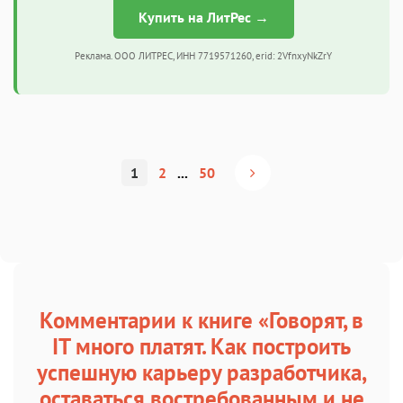
Купить на ЛитРес →
Реклама. ООО ЛИТРЕС, ИНН 7719571260, erid: 2VfnxyNkZrY
1
2
...
50
Комментарии к книге «Говорят, в
IT много платят. Как построить
успешную карьеру разработчика,
оставаться востребованным и не