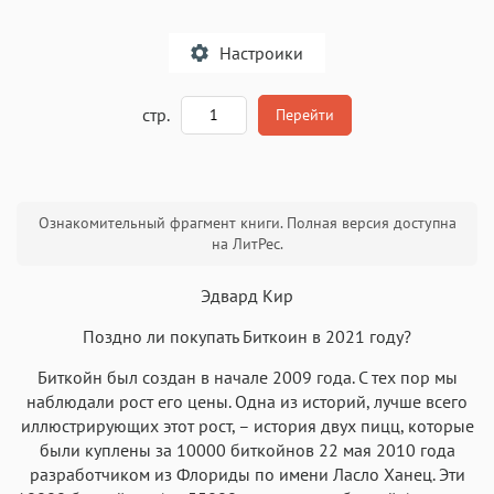
Настроики
A
стр.
Перейти
Текст
Текст
Текст
Текст
Ознакомительный фрагмент книги. Полная версия доступна
на ЛитРес.
Эдвард Кир
Поздно ли покупать Биткоин в 2021 году?
Аа
Аа
Аа
Аа
Биткойн был создан в начале 2009 года. С тех пор мы
Roboto
Fira Sans
Garamond
Times
наблюдали рост его цены. Одна из историй, лучше всего
Аа
Аа
Аа
иллюстрирующих этот рост, – история двух пицц, которые
Аа
были куплены за 10000 биткойнов 22 мая 2010 года
Iowan
SF Serif
New York
San Francisco
разработчиком из Флориды по имени Ласло Ханец. Эти