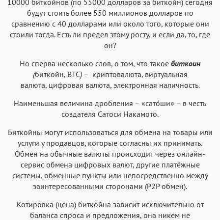
Аа
Аа
10000 биткойнов (по 55000 долларов за биткойн) сегодня
Аа
Аа
будут стоить более 550 миллионов долларов по
Helvetica Neue
Georgia
Arial
Times New Roman
сравнению с 40 долларами или около того, которые они
Аа
Аа
Аа
Аа
стоили тогда. Есть ли предел этому росту, и если да, то, где
он?
Menlo
SF Mono
Courier
Courier New
Но сперва несколько слов, о том, что такое
биткоин
(
биткойн, BTC
)
– криптовалюта, виртуальная
валюта, цифровая валюта, электронная наличность.
Наименьшая величина дробления – «сато́ши» – в честь
создателя Сатоси Накамото.
Биткойны могут использоваться для обмена на товары или
услуги у продавцов, которые согласны их принимать.
Обмен на обычные валюты происходит через онлайн-
сервис обмена цифровых валют, другие платёжные
системы, обменные пункты или непосредственно между
заинтересованными сторонами (P2P обмен).
Котировка (цена) биткойна зависит исключительно от
баланса спроса и предложения, она никем не